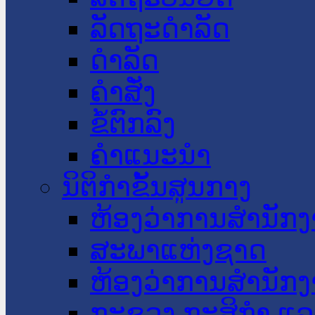
ລັດຖະດໍາລັດ
ດໍາລັດ
ຄໍາສັ່ງ
ຂໍ້ຕົກລົງ
ຄໍາແນະນໍາ
ນິຕິກໍາຂັ້ນສູນກາງ
ຫ້ອງວ່າການສໍານັ
ສະພາແຫ່ງຊາດ
ຫ້ອງວ່າການສຳນັກງ
ກະຊວງ ກະສິກຳ ແລະ