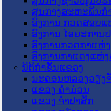
ສູນກາງຊາວໜຸ່ມປະ
ສູນກາງສະຫະພັນກ
ອົງການ ກວດສອບແຫ
ອົງການ ໄອຍະການປ
ອົງການກວດກາແຫ່ງ
ອົງການກາແດງແຫ່
ນິຕິກໍາຂັ້ນແຂວງ
ນະ​ຄອນ​ຫລວງວຽງຈ
ແຂວງ ຄໍາມ່ວນ
ແຂວງ ຈໍາປາສັກ