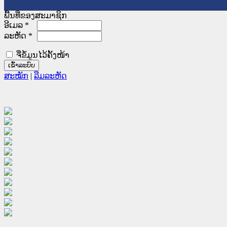
ພື້ນທີ່ຂອງສະມາຊິກ
ອີເມລ
*
ລະຫັດ
*
ຈື່ຂໍ້ມູນໄວ້ຄັ້ງໜ້າ
ສະໝັກ
|
ລືມລະຫັດ