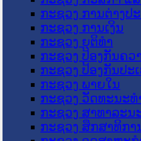
ກະຊວງ ການຕ່າງປ
ກະຊວງ ການເງິນ
ກະຊວງ ຍຸຕິທໍາ
ກະຊວງ ປ້ອງກັນຄວ
ກະຊວງ ປ້ອງກັນປະ
ກະຊວງ ພາຍໃນ
ກະຊວງ ວັດທະນະທຳ
ກະຊວງ ສາທາລະນະ
ກະຊວງ ສຶກສາທິການ
ກະຊວງ ອຸດສາຫະກຳ