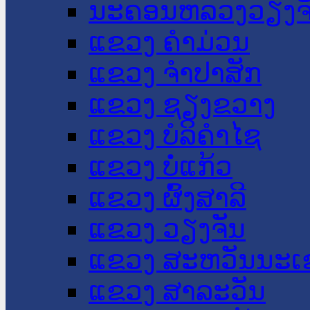
ນະ​ຄອນ​ຫລວງວຽງຈ
ແຂວງ ຄໍາມ່ວນ
ແຂວງ ຈໍາປາສັກ
ແຂວງ ຊຽງຂວາງ
ແຂວງ ບໍລິຄໍາໄຊ
ແຂວງ ບໍ່ແກ້ວ
ແຂວງ ຜົ້ງສາລີ
ແຂວງ ວຽງຈັນ
ແຂວງ ສະຫວັນນະເ
ແຂວງ ສາລະວັນ