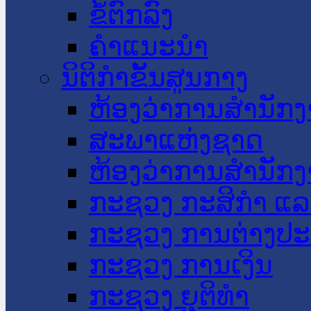
ຂໍ້ຕົກລົງ
ຄໍາແນະນໍາ
ນິຕິກໍາຂັ້ນສູນກາງ
ຫ້ອງວ່າການສໍານັ
ສະພາແຫ່ງຊາດ
ຫ້ອງວ່າການສຳນັກງ
ກະຊວງ ກະສິກຳ ແລະ
ກະຊວງ ການຕ່າງປ
ກະຊວງ ການເງິນ
ກະຊວງ ຍຸຕິທໍາ