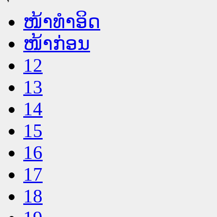
ໜ້າທໍາອິດ
ໜ້າກ່ອນ
12
13
14
15
16
17
18