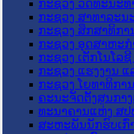
ກະຊວງ ວັດທະນະທຳ
ກະຊວງ ສາທາລະນະ
ກະຊວງ ສຶກສາທິການ
ກະຊວງ ອຸດສາຫະກຳ
ກະຊວງ ເຕັກໂນໂລຊີ
ກະຊວງ ແຮງງານ ແລ
ກະຊວງ ໂຍທາທິການ 
ຄະນະຈັດຕັ້ງສູນກາງ
ທະນາຄານແຫ່ງ ສປ
ສະຫະພັນນັກຮົບເກົ