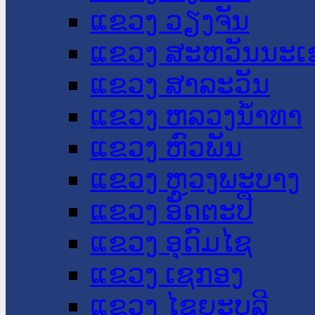
ແຂວງ ວຽງຈັນ
ແຂວງ ສະຫວັນນະເ
ແຂວງ ສາລະວັນ
ແຂວງ ຫລວງນໍ້າທາ
ແຂວງ ຫົວພັນ
ແຂວງ ຫຼວງພະບາງ
ແຂວງ ອັດຕະປື
ແຂວງ ອຸດົມໄຊ
ແຂວງ ເຊກອງ
ແຂວງ ໄຊຍະບູລີ