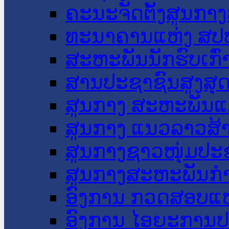
ຄະນະຈັດຕັ້ງສູນກາງ
ທະນາຄານແຫ່ງ ສປ
ສະຫະພັນນັກຮົບເກົ
ສານປະຊາຊົນສູງສຸ
ສູນກາງ ສະຫະພັນແ
ສູນກາງ ແນວລາວສ້
ສູນກາງຊາວໜຸ່ມປະ
ສູນກາງສະຫະພັນກ
ອົງການ ກວດສອບແຫ
ອົງການ ໄອຍະການປ