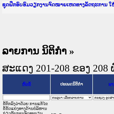
Ministry of Justice Lao PDR
ເຜີຍແຜ່ວັບໄຊຈົດໝາຍເຫດທາງລັດຖະການ ແລະ ແອັບກ
ກະຊວງຍຸຕິທຳ
ຊຸດຝຶກອົບຮົມວຽກງານຈົດໝາຍເຫດທາງລັດຖະການ ໃ
ກອງປະຊຸມທົບທວນຄືນການຈັດຕັ້ງປະຕິບັດວຽກງານຈ
ຝຶກອົບຮົມ ຜູ່ປະສານງານວຽກງານຈົດໝາຍເຫດທາງລັ
ຝຶກອົບຮົມ ຜູ່ປະສານງານວຽກງານຈົດໝາຍເຫດທາງລັດ
ເຜີຍແຜ່ແອັບກົດໝາຍລາວ ແລະ ເວັບໄຊຈົດໝາຍເຫດທ
ເຜີຍແຜ່ແອັບກົດໝາຍລາວ ແລະ ເວັບໄຊຈົດໝາຍເຫດທາ
ຍົກລະດັບວຽກງານຈົດໝາຍເຫດທາງລັດຖະການໃຫ້ຜູ້
ຊຸດຝຶກອົບຮົມວຽກງານຈົດໝາຍເຫດທາງລັດຖະການ ໃ
ລາຍການ ນິຕິກໍາ »
ສະແດງ 201-208 ຂອງ 208 ຜົນ
ຫົວຂໍ້
ປະເພດນິຕິກຳ
ພາ
ຂໍ້ຕົກລົງວ່າດ້ວຍ ການແກ້ໄຂ
ຂໍ້ຂັດແຍ່ງທາງດ້ານບໍລິຫານ
ກ່ຽວກັບການຈົດທະບຽນ