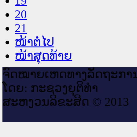
19
20
21
ໜ້າຕໍ່ໄປ
ໜ້າສຸດທ້າຍ
ຈົດ​ໝາຍ​ເຫດ​ທາງ​ລັດ​ຖະ​ກາ
ໂດຍ: ກະ​ຊວງຍຸ​ຕິ​ທຳ
ສະ​ຫງວນ​ລິ​ຂະ​ສິດ © 2013