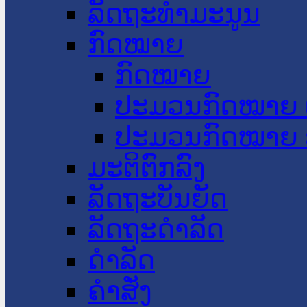
ລັດຖະທໍາມະນູນ
ກົດໝາຍ
ກົດໝາຍ
ປະມວນກົດໝາຍ 
ປະມວນກົດໝາຍ 
ມະຕິຕົກລົງ
ລັດຖະບັນຍັດ
ລັດຖະດໍາລັດ
ດໍາລັດ
ຄໍາສັ່ງ