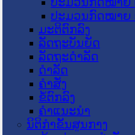
ປະມວນກົດໝາຍ 
ປະມວນກົດໝາຍ 
ມະຕິຕົກລົງ
ລັດຖະບັນຍັດ
ລັດຖະດໍາລັດ
ດໍາລັດ
ຄໍາສັ່ງ
ຂໍ້ຕົກລົງ
ຄໍາແນະນໍາ
ນິຕິກຳຂັ້ນສູນກາງ