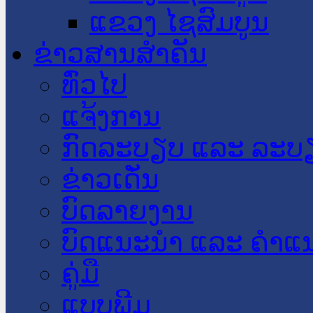
ແຂວງ ໄຊສົມບູນ
ຂ່າວສານສໍາຄັນ
​ທົ່ວ​ໄປ
ແຈ້ງການ
ກົດລະບຽບ ແລະ ລະບ
ຂ່າວເດັ່ນ
ບົດລາຍງານ
ບົດແນະນໍາ ແລະ ຄໍາແ
ຄູ່ມື
ແບບພີມ