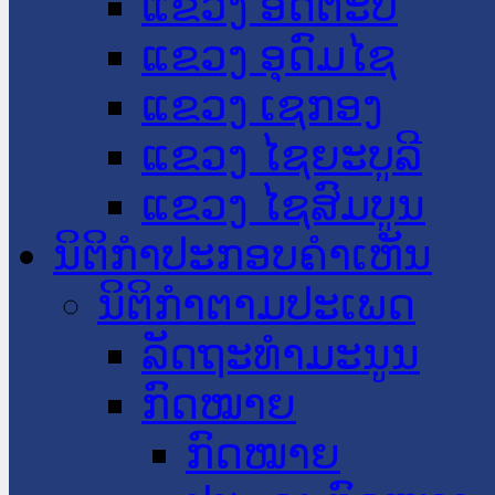
ແຂວງ ອັດຕະປື
ແຂວງ ອຸດົມໄຊ
ແຂວງ ເຊກອງ
ແຂວງ ໄຊຍະບູລີ
ແຂວງ ໄຊສົມບູນ
ນິຕິກໍາປະກອບຄໍາເຫັນ
ນິຕິກໍາຕາມປະເພດ
ລັດຖະທໍາມະນູນ
ກົດໝາຍ
ກົດໝາຍ