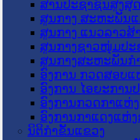
ສານປະຊາຊົນສູງສຸ
ສູນກາງ ສະຫະພັນແ
ສູນກາງ ແນວລາວສ້
ສູນກາງຊາວໜຸ່ມປະ
ສູນກາງສະຫະພັນກ
ອົງການ ກວດສອບແຫ
ອົງການ ໄອຍະການປ
ອົງການກວດກາແຫ່ງ
ອົງການກາແດງແຫ່
ນິຕິກໍາຂັ້ນແຂວງ