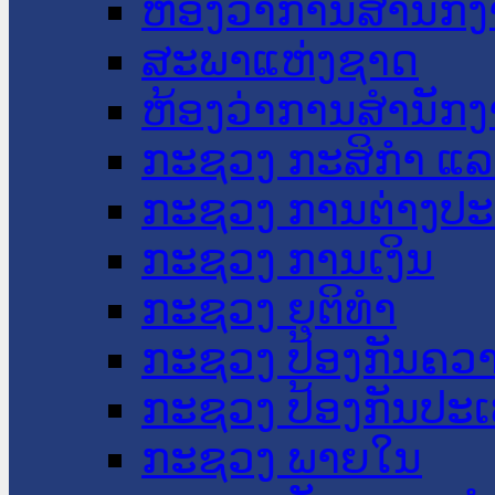
ຫ້ອງວ່າການສໍານັ
ສະພາແຫ່ງຊາດ
ຫ້ອງວ່າການສຳນັກງ
ກະຊວງ ກະສິກຳ ແລະ
ກະຊວງ ການຕ່າງປ
ກະຊວງ ການເງິນ
ກະຊວງ ຍຸຕິທໍາ
ກະຊວງ ປ້ອງກັນຄວ
ກະຊວງ ປ້ອງກັນປະ
ກະຊວງ ພາຍໃນ