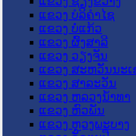
ແຂວງ ຊຽງຂວາງ
ແຂວງ ບໍລິຄໍາໄຊ
ແຂວງ ບໍ່ແກ້ວ
ແຂວງ ຜົ້ງສາລີ
ແຂວງ ວຽງຈັນ
ແຂວງ ສະຫວັນນະເ
ແຂວງ ສາລະວັນ
ແຂວງ ຫລວງນໍ້າທາ
ແຂວງ ຫົວພັນ
ແຂວງ ຫຼວງພະບາງ