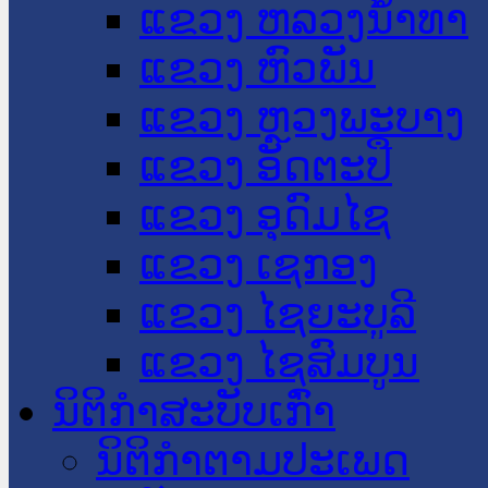
ແຂວງ ຫລວງນໍ້າທາ
ແຂວງ ຫົວພັນ
ແຂວງ ຫຼວງພະບາງ
ແຂວງ ອັດຕະປື
ແຂວງ ອຸດົມໄຊ
ແຂວງ ເຊກອງ
ແຂວງ ໄຊຍະບູລີ
ແຂວງ ໄຊສົມບູນ
ນິຕິກໍາສະບັບເກົ່າ
ນິຕິກຳຕາມປະເພດ