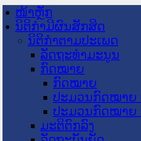
ໜ້າຫຼັກ
ນິຕິກໍາມີຜົນສັກສິດ
ນິຕິກໍາຕາມປະເພດ
ລັດຖະທໍາມະນູນ
ກົດໝາຍ
ກົດໝາຍ
ປະມວນກົດໝາຍ 
ປະມວນກົດໝາຍ 
ມະຕິຕົກລົງ
ລັດຖະບັນຍັດ