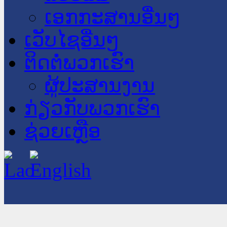
ເອກກະສານອື່ນໆ
ເວັບໄຊອື່ນໆ
ຕິດຕໍ່ພວກເຮົາ
ຜູ້ປະສານງານ
ກ່ຽວກັບພວກເຮົາ
ຊ່ວຍເຫຼືອ