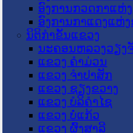
ອົງການກວດກາແຫ່ງ
ອົງການກາແດງແຫ່
ນິຕິກໍາຂັ້ນແຂວງ
ນະ​ຄອນ​ຫລວງວຽງຈ
ແຂວງ ຄໍາມ່ວນ
ແຂວງ ຈໍາປາສັກ
ແຂວງ ຊຽງຂວາງ
ແຂວງ ບໍລິຄໍາໄຊ
ແຂວງ ບໍ່ແກ້ວ
ແຂວງ ຜົ້ງສາລີ