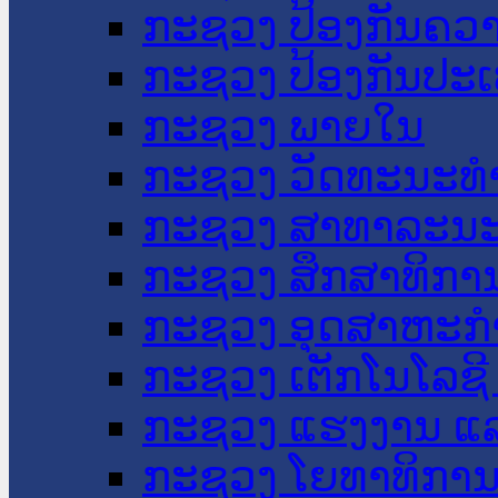
ກະຊວງ ປ້ອງກັນຄວ
ກະຊວງ ປ້ອງກັນປະ
ກະຊວງ ພາຍໃນ
ກະຊວງ ວັດທະນະທຳ
ກະຊວງ ສາທາລະນະ
ກະຊວງ ສຶກສາທິການ
ກະຊວງ ອຸດສາຫະກຳ
ກະຊວງ ເຕັກໂນໂລຊີ
ກະຊວງ ແຮງງານ ແລ
ກະຊວງ ໂຍທາທິການ 