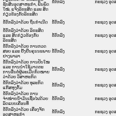
ຂໍ້ຕົກລົງ
ກະຊວງ ອຸດ
ຊັບສິນອຸດສາຫະກຳ, ພັນພຶດ
ໃໝ່, ແຈ້ງລິຂະສິດ ແລະ ສິດ
ກ່ຽວຂ້ອງກັບລິຂະສິດ
ຂໍ້ຕົກລົງວ່າດ້ວຍ ຖິ່ນກຳເນີດ
ຂໍ້ຕົກລົງ
ກະຊວງ ອຸດ
ຂໍ້ຕົກລົງວ່າດ້ວຍ ລິຂະສິດ
ແລະ ສິດກ່ຽວຂ້ອງກັບ
ຂໍ້ຕົກລົງ
ກະຊວງ ອຸດ
ລິຂະສິດ
ຂໍ້ຕົກລົງວ່າດ້ວຍ ການກວດ
ສອບ ແລະ ຢັ້ງຢືນຄຸນນະພາບ
ຂໍ້ຕົກລົງ
ກະຊວງ ອຸດ
ຢາງພາລາ
ຂໍ້ຕົກລົງວ່າດ້ວຍ ການປັບໃໝ
ແລະ ການນຳໃຊ້ມາດຕະ
ຂໍ້ຕົກລົງ
ກະຊວງ ອຸດ
ການອື່ນຕໍ່ຜູ້ລະເມິີດກົດໝາຍ
ວ່າດ້ວຍ ວິສາຫະກິດ
ຂໍ້ຕົກລົງວ່າດ້ວຍ ທຸລະກິດ
ຂໍ້ຕົກລົງ
ກະຊວງ ອຸດ
ແກ໊ສຫຸງຕົ້ມ
ຂໍ້ຕົກລົງວ່າດ້ວຍ ການ
ຈຳໜ່າຍນ້ຳມັນເຊື້ອໄຟດ້ວຍ
ຂໍ້ຕົກລົງ
ກະຊວງ ອຸດ
ລົດແບບເຄື່ອນທີ່
ຂໍ້ຕົກລົງວ່າດ້ວຍ ເຄື່ອງຈັກ
ຂໍ້ຕົກລົງ
ກະຊວງ ອຸດ
ອຸດສາຫະກຳ