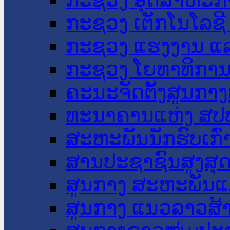
ກະຊວງ ເຕັກໂນໂລຊີ
ກະຊວງ ແຮງງານ ແລ
ກະຊວງ ໂຍທາທິການ 
ຄະນະຈັດຕັ້ງສູນກາງ
ທະນາຄານແຫ່ງ ສປ
ສະຫະພັນນັກຮົບເກົ
ສານປະຊາຊົນສູງສຸ
ສູນກາງ ສະຫະພັນແ
ສູນກາງ ແນວລາວສ້