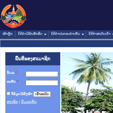
ໜ້າຫຼັກ
ນິຕິກໍາມີຜົນສັກສິດ
ນິຕິກໍາປະກອບຄໍາເຫັນ
ນິຕິກໍາສະບັບເກົ່າ
ພື້ນທີ່ຂອງສະມາຊິກ
ອີເມລ
*
ລະຫັດ
*
ຈື່ຂໍ້ມູນໄວ້ຄັ້ງໜ້າ
ສະໝັກ
|
ລືມລະຫັດ