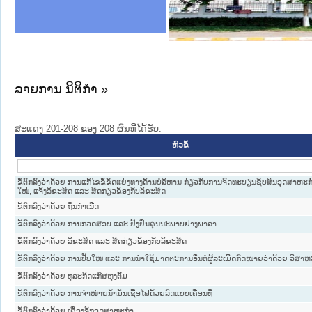
ງລັດຖະການໃຫ້ຜູ້ປະສານງານ
ງປະຕິບັດວຽກງານຈົດໝາຍເຫດ
ານຈົດໝາຍເຫດທາງລັດຖະການ
ານຈົດໝາຍເຫດທາງລັດຖະການ
ະ ເວັບໄຊຈົດໝາຍເຫດທາງ
ະ ເວັບໄຊຈົດໝາຍເຫດທາງ
ເຫດທາງລັດຖະການ ໃຫ້ຜູ້
ເຫດທາງລັດຖະການ ໃຫ້ຜູ້
ustice Lao PDR
ານສັນຕິບານປະຊາຊົນ
ຄານຕຳຫຼວດປະຊາຊົນ
າຊົນ ພາກເໜືອ
ຊາຊົນ ພາກກາງ
າກເໜືອ
າກກາງ
ະການ
າກໃຕ້
ລາຍການ ນິຕິກໍາ »
ສະແດງ 201-208 ຂອງ 208 ຜົນທີ່ໄດ້ຮັບ.
ຫົວຂໍ້
ຂໍ້ຕົກລົງວ່າດ້ວຍ ການແກ້ໄຂຂໍ້ຂັດແຍ່ງທາງດ້ານບໍລິຫານ ກ່ຽວກັບການຈົດທະບຽນຊັບສິນອຸດສາຫະກ
ໃໝ່, ແຈ້ງລິຂະສິດ ແລະ ສິດກ່ຽວຂ້ອງກັບລິຂະສິດ
ຂໍ້ຕົກລົງວ່າດ້ວຍ ຖິ່ນກຳເນີດ
ຂໍ້ຕົກລົງວ່າດ້ວຍ ການກວດສອບ ແລະ ຢັ້ງຢືນຄຸນນະພາບຢາງພາລາ
ຂໍ້ຕົກລົງວ່າດ້ວຍ ລິຂະສິດ ແລະ ສິດກ່ຽວຂ້ອງກັບລິຂະສິດ
ຂໍ້ຕົກລົງວ່າດ້ວຍ ການປັບໃໝ ແລະ ການນຳໃຊ້ມາດຕະການອື່ນຕໍ່ຜູ້ລະເມິີດກົດໝາຍວ່າດ້ວຍ ວິສາຫ
ຂໍ້ຕົກລົງວ່າດ້ວຍ ທຸລະກິດແກ໊ສຫຸງຕົ້ມ
ຂໍ້ຕົກລົງວ່າດ້ວຍ ການຈຳໜ່າຍນ້ຳມັນເຊື້ອໄຟດ້ວຍລົດແບບເຄື່ອນທີ່
ຂໍ້ຕົກລົງວ່າດ້ວຍ ເຄື່ອງຈັກອຸດສາຫະກຳ