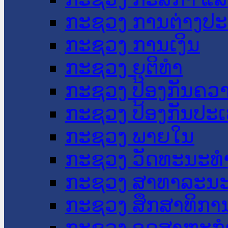
ກະຊວງ ການຕ່າງປ
ກະຊວງ ການເງິນ
ກະຊວງ ຍຸຕິທໍາ
ກະຊວງ ປ້ອງກັນຄວ
ກະຊວງ ປ້ອງກັນປະ
ກະຊວງ ພາຍໃນ
ກະຊວງ ວັດທະນະທຳ
ກະຊວງ ສາທາລະນະ
ກະຊວງ ສຶກສາທິການ
ກະຊວງ ອຸດສາຫະກຳ