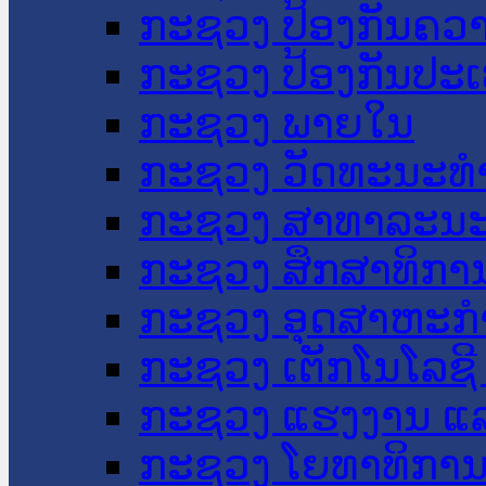
ກະຊວງ ປ້ອງກັນຄວ
ກະຊວງ ປ້ອງກັນປະ
ກະຊວງ ພາຍໃນ
ກະຊວງ ວັດທະນະທຳ
ກະຊວງ ສາທາລະນະ
ກະຊວງ ສຶກສາທິການ
ກະຊວງ ອຸດສາຫະກຳ
ກະຊວງ ເຕັກໂນໂລຊີ
ກະຊວງ ແຮງງານ ແລ
ກະຊວງ ໂຍທາທິການ 