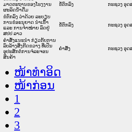
ມາດຕະຖານຂອງໂຮງງານ
ຂໍ້ຕົກລົງ
ກະຊວງ ອຸດ
ຜະລິດນ້ຳດື່ມ
ຂໍຕົກລົງ ວ່າດ້ວຍ ລະບຽບ
ການຂໍອະນຸຍາດ ນຳເຂົ້າ
ຂໍ້ຕົກລົງ
ກະຊວງ ອຸດ
ແລະ ການຈຳໜ່າຍ ລົດຢູ່
ສປປ ລາວ
ຄຳສັ່ງແນະນຳ ກ່ຽວກັບການ
ລົບລ້າງສິ່ງກີດຂວາງ ທີ່ເປັນ
ຄໍາສັ່ງ
ກະຊວງ ອຸດ
ອຸປະສັກຕໍ່ການຈໍລະຈອນ
ສິນຄ້າ
ໜ້າທໍາອິດ
ໜ້າກ່ອນ
1
2
3