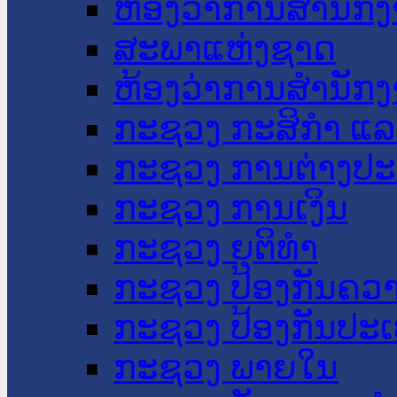
ຫ້ອງວ່າການສໍານັ
ສະພາແຫ່ງຊາດ
ຫ້ອງວ່າການສຳນັກງ
ກະຊວງ ກະສິກຳ ແລະ
ກະຊວງ ການຕ່າງປ
ກະຊວງ ການເງິນ
ກະຊວງ ຍຸຕິທໍາ
ກະຊວງ ປ້ອງກັນຄວ
ກະຊວງ ປ້ອງກັນປະ
ກະຊວງ ພາຍໃນ