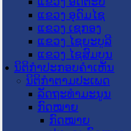
ແຂວງ ອັດຕະປື
ແຂວງ ອຸດົມໄຊ
ແຂວງ ເຊກອງ
ແຂວງ ໄຊຍະບູລີ
ແຂວງ ໄຊສົມບູນ
ນິຕິກໍາປະກອບຄໍາເຫັນ
ນິຕິກໍາຕາມປະເພດ
ລັດຖະທໍາມະນູນ
ກົດໝາຍ
ກົດໝາຍ