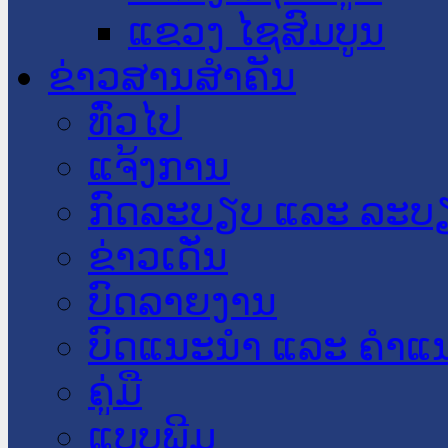
ແຂວງ ໄຊສົມບູນ
ຂ່າວສານສໍາຄັນ
​ທົ່ວ​ໄປ
ແຈ້ງການ
ກົດລະບຽບ ແລະ ລະບ
ຂ່າວເດັ່ນ
ບົດລາຍງານ
ບົດແນະນໍາ ແລະ ຄໍາແ
ຄູ່ມື
ແບບພີມ