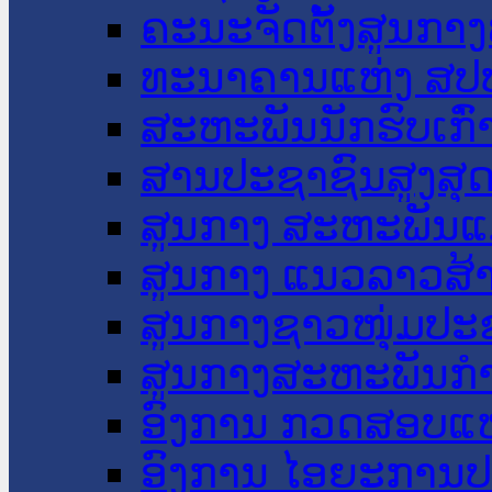
ຄະນະຈັດຕັ້ງສູນກາງ
ທະນາຄານແຫ່ງ ສປ
ສະຫະພັນນັກຮົບເກົ
ສານປະຊາຊົນສູງສຸ
ສູນກາງ ສະຫະພັນແ
ສູນກາງ ແນວລາວສ້
ສູນກາງຊາວໜຸ່ມປະ
ສູນກາງສະຫະພັນກ
ອົງການ ກວດສອບແຫ
ອົງການ ໄອຍະການປ