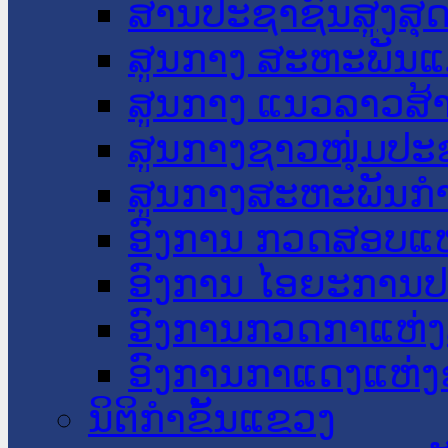
ສານປະຊາຊົນສູງສຸ
ສູນກາງ ສະຫະພັນແ
ສູນກາງ ແນວລາວສ້
ສູນກາງຊາວໜຸ່ມປະ
ສູນກາງສະຫະພັນກ
ອົງການ ກວດສອບແຫ
ອົງການ ໄອຍະການປ
ອົງການກວດກາແຫ່ງ
ອົງການກາແດງແຫ່
ນິຕິກໍາຂັ້ນແຂວງ