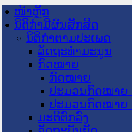
ໜ້າຫຼັກ
ນິຕິກໍາມີຜົນສັກສິດ
ນິຕິກໍາຕາມປະເພດ
ລັດຖະທໍາມະນູນ
ກົດໝາຍ
ກົດໝາຍ
ປະມວນກົດໝາຍ 
ປະມວນກົດໝາຍ 
ມະຕິຕົກລົງ
ລັດຖະບັນຍັດ