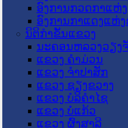
ອົງການກວດກາແຫ່ງ
ອົງການກາແດງແຫ່
ນິຕິກໍາຂັ້ນແຂວງ
ນະ​ຄອນ​ຫລວງວຽງຈ
ແຂວງ ຄໍາມ່ວນ
ແຂວງ ຈໍາປາສັກ
ແຂວງ ຊຽງຂວາງ
ແຂວງ ບໍລິຄໍາໄຊ
ແຂວງ ບໍ່ແກ້ວ
ແຂວງ ຜົ້ງສາລີ