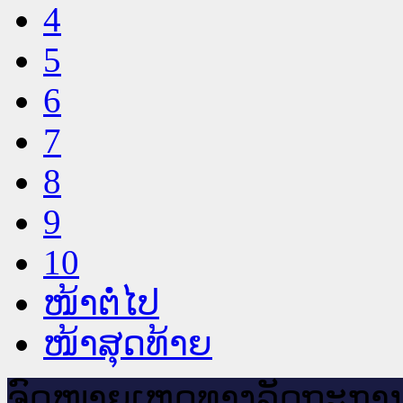
4
5
6
7
8
9
10
ໜ້າຕໍ່ໄປ
ໜ້າສຸດທ້າຍ
ຈົດ​ໝາຍ​ເຫດ​ທາງ​ລັດ​ຖະ​ກາ