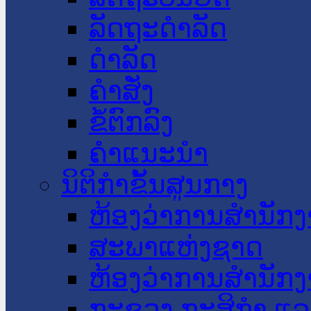
ລັດຖະດໍາລັດ
ດໍາລັດ
ຄໍາສັ່ງ
ຂໍ້ຕົກລົງ
ຄໍາແນະນໍາ
ນິຕິກໍາຂັ້ນສູນກາງ
ຫ້ອງວ່າການສໍານັ
ສະພາແຫ່ງຊາດ
ຫ້ອງວ່າການສຳນັກງ
ກະຊວງ ກະສິກຳ ແລະ