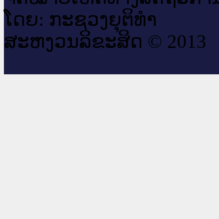
ໂດຍ: ກະ​ຊວງຍຸ​ຕິ​ທຳ
ສະ​ຫງວນ​ລິ​ຂະ​ສິດ © 2013