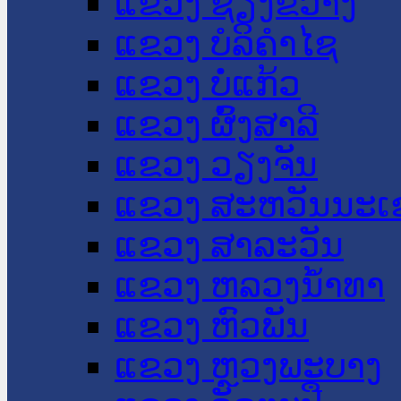
ແຂວງ ຊຽງຂວາງ
ແຂວງ ບໍລິຄໍາໄຊ
ແຂວງ ບໍ່ແກ້ວ
ແຂວງ ຜົ້ງສາລີ
ແຂວງ ວຽງຈັນ
ແຂວງ ສະຫວັນນະເ
ແຂວງ ສາລະວັນ
ແຂວງ ຫລວງນໍ້າທາ
ແຂວງ ຫົວພັນ
ແຂວງ ຫຼວງພະບາງ