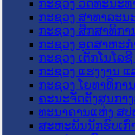
ກະຊວງ ວັດທະນະທຳ
ກະຊວງ ສາທາລະນະ
ກະຊວງ ສຶກສາທິການ
ກະຊວງ ອຸດສາຫະກຳ
ກະຊວງ ເຕັກໂນໂລຊີ
ກະຊວງ ແຮງງານ ແລ
ກະຊວງ ໂຍທາທິການ 
ຄະນະຈັດຕັ້ງສູນກາງ
ທະນາຄານແຫ່ງ ສປ
ສະຫະພັນນັກຮົບເກົ