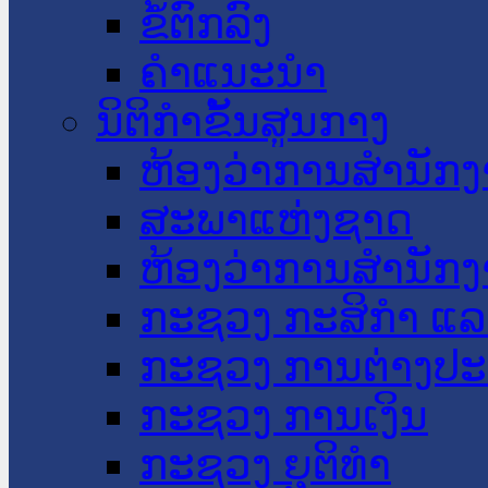
ຂໍ້ຕົກລົງ
ຄໍາແນະນໍາ
ນິຕິກໍາຂັ້ນສູນກາງ
ຫ້ອງວ່າການສໍານັ
ສະພາແຫ່ງຊາດ
ຫ້ອງວ່າການສຳນັກງ
ກະຊວງ ກະສິກຳ ແລະ
ກະຊວງ ການຕ່າງປ
ກະຊວງ ການເງິນ
ກະຊວງ ຍຸຕິທໍາ