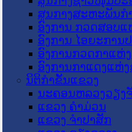
ສູນກາງຊາວໜຸ່ມປະ
ສູນກາງສະຫະພັນກ
ອົງການ ກວດສອບແຫ
ອົງການ ໄອຍະການປ
ອົງການກວດກາແຫ່ງ
ອົງການກາແດງແຫ່
ນິຕິກໍາຂັ້ນແຂວງ
ນະ​ຄອນ​ຫລວງວຽງຈ
ແຂວງ ຄໍາມ່ວນ
ແຂວງ ຈໍາປາສັກ