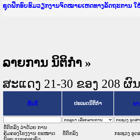
Ministry of Justice Lao PDR
ເຜີຍແຜ່ວັບໄຊຈົດໝາຍເຫດທາງລັດຖະການ ແລະ ແອັບກ
ກະຊວງຍຸຕິທຳ
ຊຸດຝຶກອົບຮົມວຽກງານຈົດໝາຍເຫດທາງລັດຖະການ ໃ
ກອງປະຊຸມທົບທວນຄືນການຈັດຕັ້ງປະຕິບັດວຽກງານຈ
ຝຶກອົບຮົມ ຜູ່ປະສານງານວຽກງານຈົດໝາຍເຫດທາງລັ
ຝຶກອົບຮົມ ຜູ່ປະສານງານວຽກງານຈົດໝາຍເຫດທາງລັດ
ເຜີຍແຜ່ແອັບກົດໝາຍລາວ ແລະ ເວັບໄຊຈົດໝາຍເຫດທ
ເຜີຍແຜ່ແອັບກົດໝາຍລາວ ແລະ ເວັບໄຊຈົດໝາຍເຫດທາ
ຍົກລະດັບວຽກງານຈົດໝາຍເຫດທາງລັດຖະການໃຫ້ຜູ້
ຊຸດຝຶກອົບຮົມວຽກງານຈົດໝາຍເຫດທາງລັດຖະການ ໃ
ລາຍການ ນິຕິກໍາ »
ສະແດງ 21-30 ຂອງ 208 ຜົນທີ
ຫົວຂໍ້
ປະເພດນິຕິກຳ
ພາ
ຂໍ້ຕົກລົງ ວ່າດ້ວຍ ການ
ຄຸ້ມຄອງໂຮງງານ ຂະໜາດ
ຂໍ້ຕົກລົງ
ກະຊວງ ອຸດ
ນ້ອຍ ແບບຄອບຄົວ