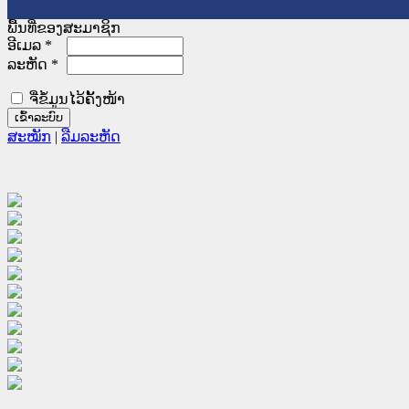
ພື້ນທີ່ຂອງສະມາຊິກ
ອີເມລ
*
ລະຫັດ
*
ຈື່ຂໍ້ມູນໄວ້ຄັ້ງໜ້າ
ສະໝັກ
|
ລືມລະຫັດ