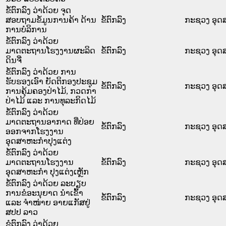
ຂໍ້ຕົກລົງ ວ່າດ້ວຍ ຈຸດ
ສອບຖາມຂໍ້ມູນການຄ້າ ດ້ານ
ຂໍ້ຕົກລົງ
ກະຊວງ ອຸດ
ການບໍລິການ
ຂໍ້ຕົກລົງ ວ່າດ້ວຍ
ມາດຕະຖານໂຮງງານຜະລິດ
ຂໍ້ຕົກລົງ
ກະຊວງ ອຸດ
ດິນຈີ່
ຂໍ້ຕົກລົງ ວ່າດ້ວຍ ການ
ຮັບຮອງເອົາ ຍັດຕິກອງປະຊຸມ
ຂໍ້ຕົກລົງ
ກະຊວງ ອຸດ
ການຄຸ້ມຄອງປ່າໄມ້, ກວດກາ
ປ່າໄມ້ ແລະ ການທຸລະກິດໄມ້
ຂໍ້ຕົກລົງ ວ່າດ້ວຍ
ມາດຕະຖານອາກາດ ທີ່ປ່ອຍ
ຂໍ້ຕົກລົງ
ກະຊວງ ອຸດ
ອອກຈາກໂຮງງານ
ອຸດສາຫະກຳປຸງແຕ່ງ
ຂໍ້ຕົກລົງ ວ່າດ້ວຍ
ມາດຕະຖານໂຮງງານ
ຂໍ້ຕົກລົງ
ກະຊວງ ອຸດ
ອຸດສາຫະກຳ ປຸງແຕ່ງເຫຼັກ
ຂໍ້ຕົກລົງ ວ່າດ້ວຍ ລະບຽບ
ການຂໍອະນຸຍາດ ນຳເຂົ້າ
ຂໍ້ຕົກລົງ
ກະຊວງ ອຸດ
ແລະ ຈຳໜ່າຍ ອາຍແກັສຢູ່
ສປປ ລາວ
ຂໍຕົກລົງ ວ່າດ້ວຍ