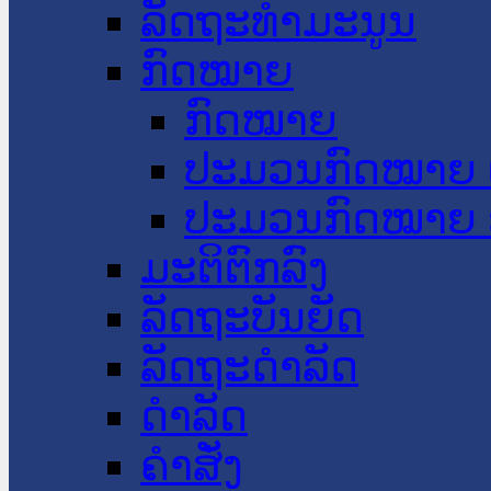
ລັດຖະທໍາມະນູນ
ກົດໝາຍ
ກົດໝາຍ
ປະມວນກົດໝາຍ 
ປະມວນກົດໝາຍ 
ມະຕິຕົກລົງ
ລັດຖະບັນຍັດ
ລັດຖະດໍາລັດ
ດໍາລັດ
ຄໍາສັ່ງ