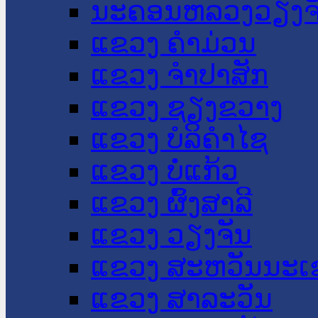
ນະ​ຄອນ​ຫລວງວຽງຈ
ແຂວງ ຄໍາມ່ວນ
ແຂວງ ຈໍາປາສັກ
ແຂວງ ຊຽງຂວາງ
ແຂວງ ບໍລິຄໍາໄຊ
ແຂວງ ບໍ່ແກ້ວ
ແຂວງ ຜົ້ງສາລີ
ແຂວງ ວຽງຈັນ
ແຂວງ ສະຫວັນນະເ
ແຂວງ ສາລະວັນ