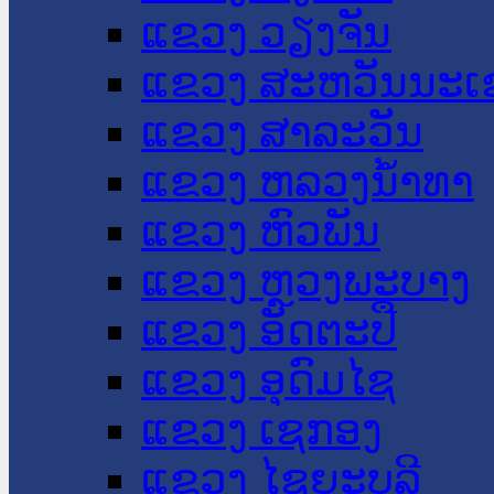
ແຂວງ ວຽງຈັນ
ແຂວງ ສະຫວັນນະເ
ແຂວງ ສາລະວັນ
ແຂວງ ຫລວງນໍ້າທາ
ແຂວງ ຫົວພັນ
ແຂວງ ຫຼວງພະບາງ
ແຂວງ ອັດຕະປື
ແຂວງ ອຸດົມໄຊ
ແຂວງ ເຊກອງ
ແຂວງ ໄຊຍະບູລີ