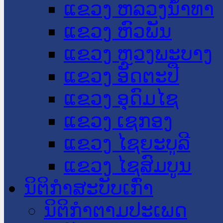
ແຂວງ ຫລວງນໍ້າທາ
ແຂວງ ຫົວພັນ
ແຂວງ ຫຼວງພະບາງ
ແຂວງ ອັດຕະປື
ແຂວງ ອຸດົມໄຊ
ແຂວງ ເຊກອງ
ແຂວງ ໄຊຍະບູລີ
ແຂວງ ໄຊສົມບູນ
ນິຕິກໍາສະບັບເກົ່າ
ນິຕິກຳຕາມປະເພດ