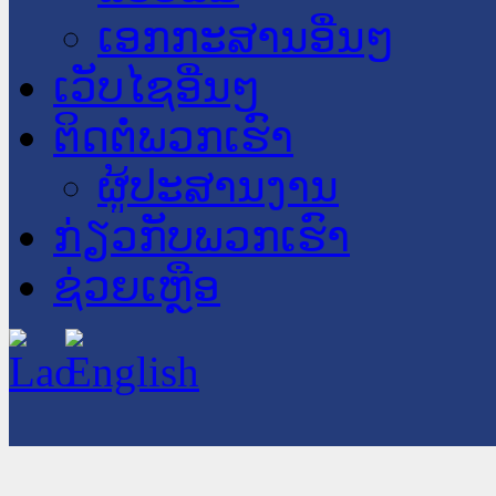
ເອກກະສານອື່ນໆ
ເວັບໄຊອື່ນໆ
ຕິດຕໍ່ພວກເຮົາ
ຜູ້ປະສານງານ
ກ່ຽວກັບພວກເຮົາ
ຊ່ວຍເຫຼືອ