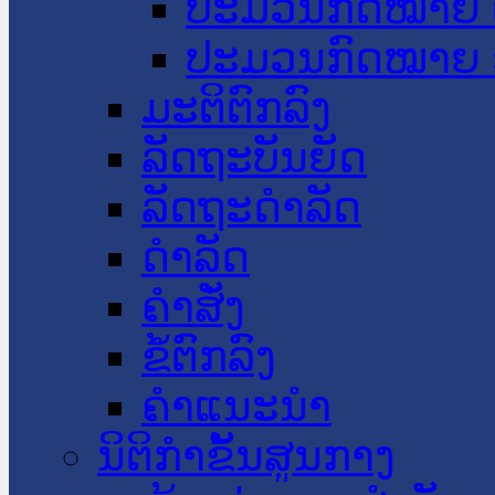
ປະມວນກົດໝາຍ 
ປະມວນກົດໝາຍ 
ມະຕິຕົກລົງ
ລັດຖະບັນຍັດ
ລັດຖະດໍາລັດ
ດໍາລັດ
ຄໍາສັ່ງ
ຂໍ້ຕົກລົງ
ຄໍາແນະນໍາ
ນິຕິກຳຂັ້ນສູນກາງ