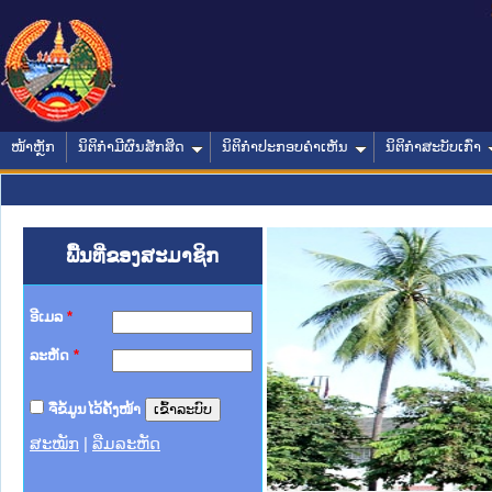
ໜ້າຫຼັກ
ນິຕິກໍາມີຜົນສັກສິດ
ນິຕິກໍາປະກອບຄໍາເຫັນ
ນິຕິກໍາສະບັບເກົ່າ
ພື້ນທີ່ຂອງສະມາຊິກ
ອີເມລ
*
ລະຫັດ
*
ຈື່ຂໍ້ມູນໄວ້ຄັ້ງໜ້າ
ສະໝັກ
|
ລືມລະຫັດ