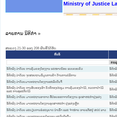
ງລັດຖະການໃຫ້ຜູ້ປະສານງານ
ງປະຕິບັດວຽກງານຈົດໝາຍເຫດ
ານຈົດໝາຍເຫດທາງລັດຖະການ
ານຈົດໝາຍເຫດທາງລັດຖະການ
ະ ເວັບໄຊຈົດໝາຍເຫດທາງ
ະ ເວັບໄຊຈົດໝາຍເຫດທາງ
ເຫດທາງລັດຖະການ ໃຫ້ຜູ້
ເຫດທາງລັດຖະການ ໃຫ້ຜູ້
Ministry of Justice 
ານສັນຕິບານປະຊາຊົນ
ຄານຕຳຫຼວດປະຊາຊົນ
າຊົນ ພາກເໜືອ
ຊາຊົນ ພາກກາງ
າກເໜືອ
າກກາງ
ະການ
າກໃຕ້
ລາຍການ ນິຕິກໍາ »
ສະແດງ 21-30 ຂອງ 208 ຜົນທີ່ໄດ້ຮັບ.
ຫົວຂໍ້
ຂໍ້ຕົກລົງ ວ່າດ້ວຍ ການຄຸ້ມຄອງໂຮງງານ ຂະໜາດນ້ອຍ ແບບຄອບຄົວ
ຂໍ້ຕົກລ
ຂໍ້ຕົກລົງ ວ່າດ້ວຍ ຈຸດສອບຖາມຂໍ້ມູນການຄ້າ ດ້ານການບໍລິການ
ຂໍ້ຕົກລ
ຂໍ້ຕົກລົງ ວ່າດ້ວຍມາດຕະຖານໂຮງງານຜະລິດດິນຈີ່
ຂໍ້ຕົກລ
ຂໍ້ຕົກລົງ ວ່າດ້ວຍ ການຮັບຮອງເອົາ ຍັດຕິກອງປະຊຸມ ການຄຸ້ມຄອງປ່າໄມ້, ກວດກາປ່າໄມ້
ຂໍ້ຕົກລ
ແລະ ການທຸລະກິດໄມ້
ຂໍ້ຕົກລົງ ວ່າດ້ວຍ ມາດຕະຖານອາກາດ ທີ່ປ່ອຍອອກຈາກໂຮງງານ ອຸດສາຫະກຳປຸງແຕ່ງ
ຂໍ້ຕົກລ
ຂໍ້ຕົກລົງ ວ່າດ້ວຍ ມາດຕະຖານໂຮງງານອຸດສາຫະກຳ ປຸງແຕ່ງເຫຼັກ
ຂໍ້ຕົກລ
ຂໍ້ຕົກລົງ ວ່າດ້ວຍ ລະບຽບການຂໍອະນຸຍາດ ນຳເຂົ້າ ແລະ ຈຳໜ່າຍ ອາຍແກັສຢູ່ ສປປ ລາວ
ຂໍ້ຕົກລ
ຂໍຕົກລົງ ວ່າດ້ວຍ ມາດຕະຖານຂອງໂຮງງານ ຜະລິດນ້ຳດື່ມ
ຂໍ້ຕົກລ