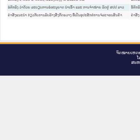
ຂໍຕົກລົງ ວ່າດ້ວຍ ລະບຽບການຂໍອະນຸຍາດ ນຳເຂົ້າ ແລະ ການຈຳໜ່າຍ ລົດຢູ່ ສປປ ລາວ
ຂໍ້ຕົກລ
ຄຳສັ່ງແນະນຳ ກ່ຽວກັບການລົບລ້າງສິ່ງກີດຂວາງ ທີ່ເປັນອຸປະສັກຕໍ່ການຈໍລະຈອນສິນຄ້າ
ຄໍາສັ່ງ
ຈົດ​ໝາຍ​ເຫດ​ທ
ໂ
ສະ​ຫ