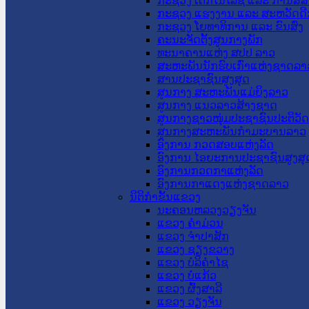
ກະຊວງ ເຕັກໂນໂລຊີ ແລະ ການສື່
ກະຊວງ ແຮງງານ ແລະ ສະຫວັດດີ
ກະຊວງ ໂຍທາທິການ ແລະ ຂົນສົ່ງ
ຄະນະຈັດຕັ້ງສູນກາງພັກ
ທະນາຄານແຫ່ງ ສປປ ລາວ
ສະຫະພັນນັກຮົບເກົ່າແຫ່ງຊາດລາ
ສານປະຊາຊົນສູງສຸດ
ສູນກາງ ສະຫະພັນແມ່ຍິງລາວ
ສູນກາງ ແນວລາວສ້າງຊາດ
ສູນກາງຊາວໜຸ່ມປະຊາຊົນປະຕິວັ
ສູນກາງສະຫະພັນກຳມະບານລາວ
ອົງການ ກວດສອບແຫ່ງລັດ
ອົງການ ໄອຍະການປະຊາຊົນສູງສຸ
ອົງການກວດກາແຫ່ງລັດ
ອົງການກາແດງແຫ່ງຊາດລາວ
ນິຕິກໍາຂັ້ນແຂວງ
ນະ​ຄອນ​ຫລວງວຽງຈັນ
ແຂວງ ຄໍາມ່ວນ
ແຂວງ ຈໍາປາສັກ
ແຂວງ ຊຽງຂວາງ
ແຂວງ ບໍລິຄໍາໄຊ
ແຂວງ ບໍ່ແກ້ວ
ແຂວງ ຜົ້ງສາລີ
ແຂວງ ວຽງຈັນ