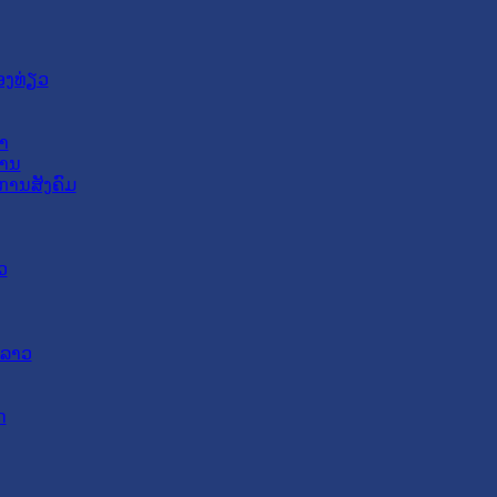
ອງທ່ຽວ
າ
ສານ
ການສັງຄົມ
ວ
ດລາວ
ດ