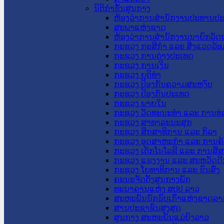
ນິຕິກໍາຂັ້ນສູນກາງ
ຫ້ອງວ່າການສໍານັກງານປະທານປ
ສະພາແຫ່ງຊາດ
ຫ້ອງວ່າການສຳນັກງານນາຍົກລັດຖ
ກະຊວງ ກະສິກຳ ແລະ ສິ່ງແວດລ້ອ
ກະຊວງ ການຕ່າງປະເທດ
ກະຊວງ ການເງິນ
ກະຊວງ ຍຸຕິທໍາ
ກະຊວງ ປ້ອງກັນຄວາມສະຫງົບ
ກະຊວງ ປ້ອງກັນປະເທດ
ກະຊວງ ພາຍໃນ
ກະຊວງ ວັດທະນະທຳ ແລະ ການທ່
ກະຊວງ ສາທາລະນະສຸກ
ກະຊວງ ສຶກສາທິການ ແລະ ກິລາ
ກະຊວງ ອຸດສາຫະກຳ ແລະ ການຄ້
ກະຊວງ ເຕັກໂນໂລຊີ ແລະ ການສື່
ກະຊວງ ແຮງງານ ແລະ ສະຫວັດດີ
ກະຊວງ ໂຍທາທິການ ແລະ ຂົນສົ່ງ
ຄະນະຈັດຕັ້ງສູນກາງພັກ
ທະນາຄານແຫ່ງ ສປປ ລາວ
ສະຫະພັນນັກຮົບເກົ່າແຫ່ງຊາດລາ
ສານປະຊາຊົນສູງສຸດ
ສູນກາງ ສະຫະພັນແມ່ຍິງລາວ