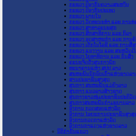
ກະຊວງ ປ້ອງກັນຄວາມສະຫງົບ
ກະຊວງ ປ້ອງກັນປະເທດ
ກະຊວງ ພາຍໃນ
ກະຊວງ ວັດທະນະທຳ ແລະ ການທ່
ກະຊວງ ສາທາລະນະສຸກ
ກະຊວງ ສຶກສາທິການ ແລະ ກິລາ
ກະຊວງ ອຸດສາຫະກຳ ແລະ ການຄ້
ກະຊວງ ເຕັກໂນໂລຊີ ແລະ ການສື່
ກະຊວງ ແຮງງານ ແລະ ສະຫວັດດີ
ກະຊວງ ໂຍທາທິການ ແລະ ຂົນສົ່ງ
ຄະນະຈັດຕັ້ງສູນກາງພັກ
ທະນາຄານແຫ່ງ ສປປ ລາວ
ສະຫະພັນນັກຮົບເກົ່າແຫ່ງຊາດລາ
ສານປະຊາຊົນສູງສຸດ
ສູນກາງ ສະຫະພັນແມ່ຍິງລາວ
ສູນກາງ ແນວລາວສ້າງຊາດ
ສູນກາງຊາວໜຸ່ມປະຊາຊົນປະຕິວັ
ສູນກາງສະຫະພັນກຳມະບານລາວ
ອົງການ ກວດສອບແຫ່ງລັດ
ອົງການ ໄອຍະການປະຊາຊົນສູງສຸ
ອົງການກວດກາແຫ່ງລັດ
ອົງການກາແດງແຫ່ງຊາດລາວ
ນິຕິກໍາຂັ້ນແຂວງ