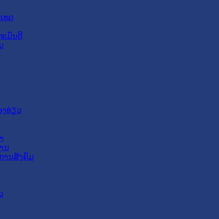
ະເທດ
ະມົນຕີ
ມ
ອງທ່ຽວ
າ
ສານ
ການສັງຄົມ
ວ