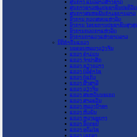
ສູນກາງ ແນວລາວສ້າງຊາດ
ສູນກາງຊາວໜຸ່ມປະຊາຊົນປະຕິວັ
ສູນກາງສະຫະພັນກຳມະບານລາວ
ອົງການ ກວດສອບແຫ່ງລັດ
ອົງການ ໄອຍະການປະຊາຊົນສູງສຸ
ອົງການກວດກາແຫ່ງລັດ
ອົງການກາແດງແຫ່ງຊາດລາວ
ນິຕິກໍາຂັ້ນແຂວງ
ນະ​ຄອນ​ຫລວງວຽງຈັນ
ແຂວງ ຄໍາມ່ວນ
ແຂວງ ຈໍາປາສັກ
ແຂວງ ຊຽງຂວາງ
ແຂວງ ບໍລິຄໍາໄຊ
ແຂວງ ບໍ່ແກ້ວ
ແຂວງ ຜົ້ງສາລີ
ແຂວງ ວຽງຈັນ
ແຂວງ ສະຫວັນນະເຂດ
ແຂວງ ສາລະວັນ
ແຂວງ ຫລວງນໍ້າທາ
ແຂວງ ຫົວພັນ
ແຂວງ ຫຼວງພະບາງ
ແຂວງ ອັດຕະປື
ແຂວງ ອຸດົມໄຊ
ແຂວງ ເຊກອງ