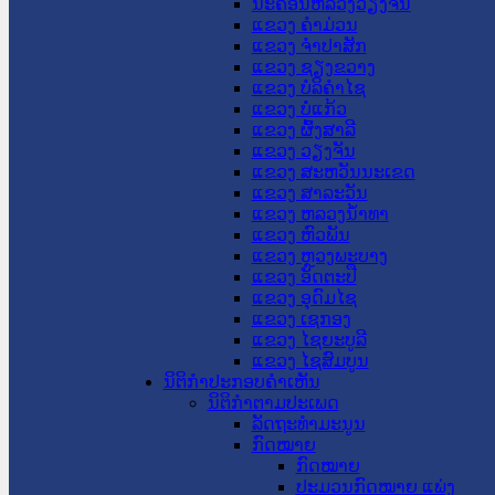
ນະ​ຄອນ​ຫລວງວຽງຈັນ
ແຂວງ ຄໍາມ່ວນ
ແຂວງ ຈໍາປາສັກ
ແຂວງ ຊຽງຂວາງ
ແຂວງ ບໍລິຄໍາໄຊ
ແຂວງ ບໍ່ແກ້ວ
ແຂວງ ຜົ້ງສາລີ
ແຂວງ ວຽງຈັນ
ແຂວງ ສະຫວັນນະເຂດ
ແຂວງ ສາລະວັນ
ແຂວງ ຫລວງນໍ້າທາ
ແຂວງ ຫົວພັນ
ແຂວງ ຫຼວງພະບາງ
ແຂວງ ອັດຕະປື
ແຂວງ ອຸດົມໄຊ
ແຂວງ ເຊກອງ
ແຂວງ ໄຊຍະບູລີ
ແຂວງ ໄຊສົມບູນ
ນິຕິກໍາປະກອບຄໍາເຫັນ
ນິຕິກໍາຕາມປະເພດ
ລັດຖະທໍາມະນູນ
ກົດໝາຍ
ກົດໝາຍ
ປະມວນກົດໝາຍ ແພ່ງ