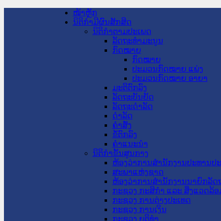
ໜ້າຫຼັກ
ນິຕິກໍາມີຜົນສັກສິດ
ນິຕິກໍາຕາມປະເພດ
ລັດຖະທໍາມະນູນ
ກົດໝາຍ
ກົດໝາຍ
ປະມວນກົດໝາຍ ແພ່ງ
ປະມວນກົດໝາຍ ອາຍາ
ມະຕິຕົກລົງ
ລັດຖະບັນຍັດ
ລັດຖະດໍາລັດ
ດໍາລັດ
ຄໍາສັ່ງ
ຂໍ້ຕົກລົງ
ຄໍາແນະນໍາ
ນິຕິກໍາຂັ້ນສູນກາງ
ຫ້ອງວ່າການສໍານັກງານປະທານປ
ສະພາແຫ່ງຊາດ
ຫ້ອງວ່າການສຳນັກງານນາຍົກລັດຖ
ກະຊວງ ກະສິກຳ ແລະ ສິ່ງແວດລ້ອ
ກະຊວງ ການຕ່າງປະເທດ
ກະຊວງ ການເງິນ
ກະຊວງ ຍຸຕິທໍາ