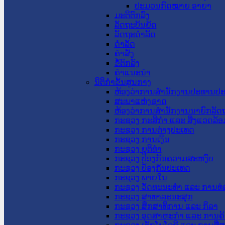
ປະມວນກົດໝາຍ ອາຍາ
ມະຕິຕົກລົງ
ລັດຖະບັນຍັດ
ລັດຖະດໍາລັດ
ດໍາລັດ
ຄໍາສັ່ງ
ຂໍ້ຕົກລົງ
ຄໍາແນະນໍາ
ນິຕິກຳຂັ້ນສູນກາງ
ຫ້ອງວ່າການສໍານັກງານປະທານປ
ສະພາແຫ່ງຊາດ
ຫ້ອງວ່າການສຳນັກງານນາຍົກລັດຖ
ກະຊວງ ກະສິກຳ ແລະ ສິ່ງແວດລ້ອ
ກະຊວງ ການຕ່າງປະເທດ
ກະຊວງ ການເງິນ
ກະຊວງ ຍຸຕິທໍາ
ກະຊວງ ປ້ອງກັນຄວາມສະຫງົບ
ກະຊວງ ປ້ອງກັນປະເທດ
ກະຊວງ ພາຍໃນ
ກະຊວງ ວັດທະນະທຳ ແລະ ການທ່
ກະຊວງ ສາທາລະນະສຸກ
ກະຊວງ ສຶກສາທິການ ແລະ ກິລາ
ກະຊວງ ອຸດສາຫະກຳ ແລະ ການຄ້