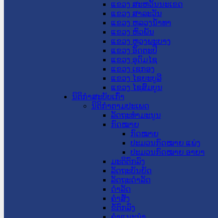
ແຂວງ ສະຫວັນນະເຂດ
ແຂວງ ສາລະວັນ
ແຂວງ ຫລວງນໍ້າທາ
ແຂວງ ຫົວພັນ
ແຂວງ ຫຼວງພະບາງ
ແຂວງ ອັດຕະປື
ແຂວງ ອຸດົມໄຊ
ແຂວງ ເຊກອງ
ແຂວງ ໄຊຍະບູລີ
ແຂວງ ໄຊສົມບູນ
ນິຕິກໍາສະບັບເກົ່າ
ນິຕິກຳຕາມປະເພດ
ລັດຖະທໍາມະນູນ
ກົດໝາຍ
ກົດໝາຍ
ປະມວນກົດໝາຍ ແພ່ງ
ປະມວນກົດໝາຍ ອາຍາ
ມະຕິຕົກລົງ
ລັດຖະບັນຍັດ
ລັດຖະດໍາລັດ
ດໍາລັດ
ຄໍາສັ່ງ
ຂໍ້ຕົກລົງ
ຄໍາແນະນໍາ