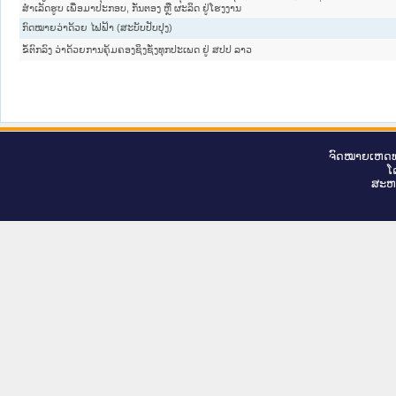
ສຳເລັດຮູບ ເພື່ອມາປະກອບ, ກັ່ນຕອງ ຫຼື ຜະລິດ ຢູ່ໂຮງງານ
ກົດໝາຍວ່າດ້ວຍ ໄຟຟ້າ (ສະບັບປັບປຸງ)
ຂໍ້ຕົກລົງ ວ່າດ້ວຍການຄຸ້ມຄອງຊິງຊັ່ງທຸກປະເພດ ຢູ່ ສປປ ລາວ
ຈົດ​ໝາຍ​ເຫດ​ທ
ໂ
ສະ​ຫ