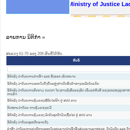
ງລັດຖະການໃຫ້ຜູ້ປະສານງານ
ງປະຕິບັດວຽກງານຈົດໝາຍເຫດ
ານຈົດໝາຍເຫດທາງລັດຖະການ
ານຈົດໝາຍເຫດທາງລັດຖະການ
ະ ເວັບໄຊຈົດໝາຍເຫດທາງ
ະ ເວັບໄຊຈົດໝາຍເຫດທາງ
ເຫດທາງລັດຖະການ ໃຫ້ຜູ້
ເຫດທາງລັດຖະການ ໃຫ້ຜູ້
Ministry of Justice Lao P
ານສັນຕິບານປະຊາຊົນ
ຄານຕຳຫຼວດປະຊາຊົນ
າຊົນ ພາກເໜືອ
ຊາຊົນ ພາກກາງ
າກເໜືອ
າກກາງ
ະການ
າກໃຕ້
ລາຍການ ນິຕິກໍາ »
ສະແດງ 61-70 ຂອງ 208 ຜົນທີ່ໄດ້ຮັບ.
ຫົວຂໍ້
ຂໍ້ຕົກລົງ ວ່າດ້ວຍການນຳເຂົ້າ ແລະ ສົ່ງອອກ ເພັດຫຍາບ
ຂໍ້ຕົກລົງ ວ່າດ້ວຍການອອກໃບຢັ້ງຢືນແຫຼ່ງກຳເນີດສິນຄ້າທາງເອເລັກໂຕຣນິກ
ຂໍ້ຕົກລົງ ວ່າດ້ວຍການຕິດຕາມ ກວດກາ ໂຄງການລົງທຶນຂອງລັດ ເລີ່ມແຕ່ຫົວທີ ຂອງຂະແໜງອຸດສ
ການຄ້າ
ຂໍ້ຕົກລົງ ວ່າດ້ວຍການຄຸ້ມຄອງໝໍ້ນັບໄຟຟ້າ ຢູ່ ສປປ ລາວ
ກົດໝາຍວ່າດ້ວຍ ການຄຸ້ມຄອງເຄມີ
ຂໍ້ຕົກລົງ ວ່າດ້ວຍການຄຸ້ມຄອງ ລົດບັນທຸກນ້ຳມັນເຊື້ອໄຟ ຢູ່ ສປປ ລາວ
ຂໍ້ຕົກລົງ ວ່າດ້ວຍທຸລະກິດຂາຍກົງ
ຄຳສັ່ງ ວ່າດ້ວຍການຢຸດຕິການອອກໃບອະນຸຍາດນຳເຂົ້າຊິ້ນສ່ວນຍານພາຫະນະ, ນ້ຳມັນດິບ ແລະ ນ້ຳມ