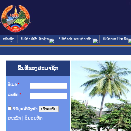
ໜ້າຫຼັກ
ນິຕິກໍາມີຜົນສັກສິດ
ນິຕິກໍາປະກອບຄໍາເຫັນ
ນິຕິກໍາສະບັບເກົ່າ
ພື້ນທີ່ຂອງສະມາຊິກ
ອີເມລ
*
ລະຫັດ
*
ຈື່ຂໍ້ມູນໄວ້ຄັ້ງໜ້າ
ສະໝັກ
|
ລືມລະຫັດ