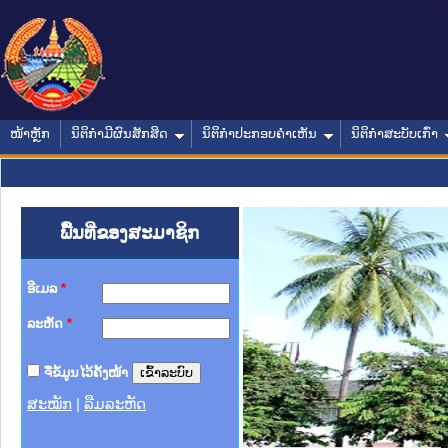
ໜ້າຫຼັກ
ນິຕິກໍາມີຜົນສັກສິດ
ນິຕິກໍາປະກອບຄໍາເຫັນ
ນິຕິກໍາສະບັບເກົ່າ
ພື້ນທີ່ຂອງສະມາຊິກ
ອີເມລ
*
ລະຫັດ
*
ຈື່ຂໍ້ມູນໄວ້ຄັ້ງໜ້າ
ສະໝັກ
|
ລືມລະຫັດ