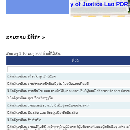
ງລັດຖະການໃຫ້ຜູ້ປະສານງານ
ງປະຕິບັດວຽກງານຈົດໝາຍເຫດ
ານຈົດໝາຍເຫດທາງລັດຖະການ
ານຈົດໝາຍເຫດທາງລັດຖະການ
ະ ເວັບໄຊຈົດໝາຍເຫດທາງ
ະ ເວັບໄຊຈົດໝາຍເຫດທາງ
ເຫດທາງລັດຖະການ ໃຫ້ຜູ້
ເຫດທາງລັດຖະການ ໃຫ້ຜູ້
Ministry of Justice Lao PDR
ານສັນຕິບານປະຊາຊົນ
ຄານຕຳຫຼວດປະຊາຊົນ
າຊົນ ພາກເໜືອ
ຊາຊົນ ພາກກາງ
າກເໜືອ
າກກາງ
ະການ
າກໃຕ້
ລາຍການ ນິຕິກໍາ »
ສະແດງ 1-10 ຂອງ 208 ຜົນທີ່ໄດ້ຮັບ.
ຫົວຂໍ້
ຂໍ້ຕົກລົງວ່າດ້ວຍ ເຄື່ອງຈັກອຸດສາຫະກຳ
ຂໍ້ຕົກລົງວ່າດ້ວຍ ການຈຳໜ່າຍນ້ຳມັນເຊື້ອໄຟດ້ວຍລົດແບບເຄື່ອນທີ່
ຂໍ້ຕົກລົງວ່າດ້ວຍ ການປັບໃໝ ແລະ ການນຳໃຊ້ມາດຕະການອື່ນຕໍ່ຜູ້ລະເມິີດກົດໝາຍວ່າດ້ວຍ ວິສາຫ
ຂໍ້ຕົກລົງວ່າດ້ວຍ ທຸລະກິດແກ໊ສຫຸງຕົ້ມ
ຂໍ້ຕົກລົງວ່າດ້ວຍ ການກວດສອບ ແລະ ຢັ້ງຢືນຄຸນນະພາບຢາງພາລາ
ຂໍ້ຕົກລົງວ່າດ້ວຍ ລິຂະສິດ ແລະ ສິດກ່ຽວຂ້ອງກັບລິຂະສິດ
ຂໍ້ຕົກລົງວ່າດ້ວຍ ຖິ່ນກຳເນີດ
ຂໍ້ຕົກລົງວ່າດ້ວຍ ການແກ້ໄຂຂໍ້ຂັດແຍ່ງທາງດ້ານບໍລິຫານ ກ່ຽວກັບການຈົດທະບຽນຊັບສິນອຸດສາຫະກ