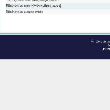
ໃໝ່, ແຈ້ງລິຂະສິດ ແລະ ສິດກ່ຽວຂ້ອງກັບລິຂະສິດ
ຂໍ້ຕົກລົງວ່າດ້ວຍ ການສ້າງຕັ້ງອົງການລິຂະສິດລວມໝູ່
ຂໍ້ຕົກລົງວ່າດ້ວຍ ແບບອຸດສາຫະກຳ
ຈົດ​ໝາຍ​ເຫດ​ທ
ໂ
ສະ​ຫ