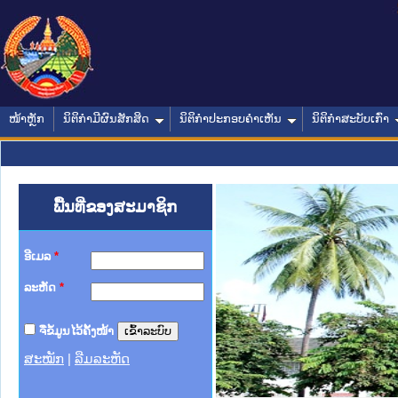
ໜ້າຫຼັກ
ນິຕິກໍາມີຜົນສັກສິດ
ນິຕິກໍາປະກອບຄໍາເຫັນ
ນິຕິກໍາສະບັບເກົ່າ
ພື້ນທີ່ຂອງສະມາຊິກ
ອີເມລ
*
ລະຫັດ
*
ຈື່ຂໍ້ມູນໄວ້ຄັ້ງໜ້າ
ສະໝັກ
|
ລືມລະຫັດ