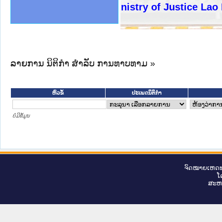
ງລັດຖະການໃຫ້ຜູ້ປະສານງານ
ງປະຕິບັດວຽກງານຈົດໝາຍເຫດ
ານຈົດໝາຍເຫດທາງລັດຖະການ
ານຈົດໝາຍເຫດທາງລັດຖະການ
ະ ເວັບໄຊຈົດໝາຍເຫດທາງ
ະ ເວັບໄຊຈົດໝາຍເຫດທາງ
ເຫດທາງລັດຖະການ ໃຫ້ຜູ້
ເຫດທາງລັດຖະການ ໃຫ້ຜູ້
Ministry of Justice Lao PDR
ານສັນຕິບານປະຊາຊົນ
ຄານຕຳຫຼວດປະຊາຊົນ
າຊົນ ພາກເໜືອ
ຊາຊົນ ພາກກາງ
າກເໜືອ
າກກາງ
ະການ
າກໃຕ້
ລາຍການ ນິຕິກໍາ ສໍາລັບ ການທາບທາມ »
ຫົວຂໍ້
ປະເພດນິຕິກຳ
ບໍ່ມີຂໍ້ມູນ
ຈົດ​ໝາຍ​ເຫດ​ທ
ໂ
ສະ​ຫ