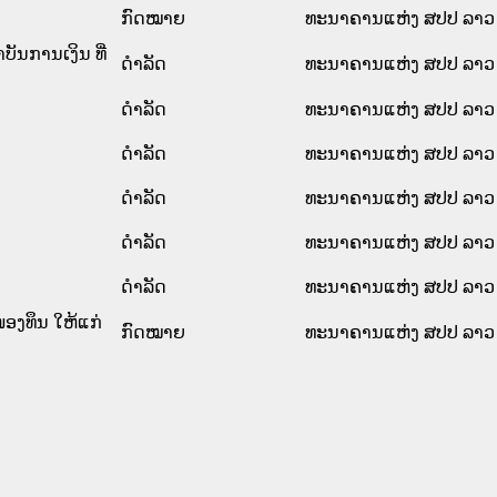
ກົດໝາຍ
ທະນາຄານແຫ່ງ ສປປ ລາວ
ັນການເງິນ ທີ່
ດໍາລັດ
ທະນາຄານແຫ່ງ ສປປ ລາວ
ດໍາລັດ
ທະນາຄານແຫ່ງ ສປປ ລາວ
ດໍາລັດ
ທະນາຄານແຫ່ງ ສປປ ລາວ
ດໍາລັດ
ທະນາຄານແຫ່ງ ສປປ ລາວ
ດໍາລັດ
ທະນາຄານແຫ່ງ ສປປ ລາວ
ດໍາລັດ
ທະນາຄານແຫ່ງ ສປປ ລາວ
ອງທຶນ ໃຫ້ແກ່
ກົດໝາຍ
ທະນາຄານແຫ່ງ ສປປ ລາວ