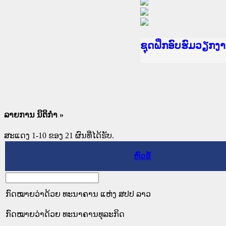
Ministry of Justic
ເຜີຍແຜ່ວັບໄຊຈົດໝ
ກະຊວງຍຸຕິທຳ
ຊຸດຝຶກອົບຮົມວຽກ
ກອງປະຊຸມທົບທວນຄື
ຝຶກອົບຮົມ ຜູ່ປະສ
ຝຶກອົບຮົມ ຜູ່ປະສ
ເຜີຍແຜ່ແອັບກົດໝາ
ເຜີຍແຜ່ແອັບກົດໝາ
ຍົກລະດັບວຽກງານຈ
ຊຸດຝຶກອົບຮົມວຽກ
ລາຍການ ນິຕິກໍາ »
ສະແດງ 1-10 ຂອງ 21 ຜົນທີ່ໄດ້ຮັບ.
ຫົວຂໍ້
ກົດໝາຍວ່າດ້ວຍ ທະນາຄານ ແຫ່ງ ສປປ ລາວ
ກົດໝາຍວ່າດ້ວຍ ທະນາຄານທຸລະກິດ