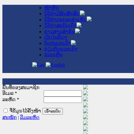
ໜ້າຫຼັກ
ນິຕິກໍາມີຜົນສັກສິດ
ນິຕິກໍາປະກອບຄໍາເຫັນ
ນິຕິກໍາສະບັບເກົ່າ
ຂ່າວສານສໍາຄັນ
ເວັບໄຊອື່ນໆ
ຕິດຕໍ່ພວກເຮົາ
ກ່ຽວກັບພວກເຮົາ
ຊ່ວຍເຫຼືອ
ພື້ນທີ່ຂອງສະມາຊິກ
ອີເມລ
*
ລະຫັດ
*
ຈື່ຂໍ້ມູນໄວ້ຄັ້ງໜ້າ
ສະໝັກ
|
ລືມລະຫັດ