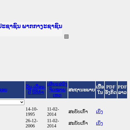
ັນຍຸຕິທຳແຫ່ງຊາດ
ປະຊາຊົນ ພາກເໜືອ
ານ
າງ
້
ທະຍາຄານຕຳຫຼວດປະຊາຊົນ
ະຍາຄານສັນຕິບານປະຊາຊົນ
າກເໜືອ
ປະຊາຊົນ ພາກກາງ
ເຜີຍແຜ່ລົງ
ວັນ-ເດືອນ-
ເນື້ອ
PDF
PDF
ຊອບ
ຈົດໝາຍ
ສະຖານະພາບ
ປີ ນິຕິກໍາ
ໃນ
ອັງກິດ
ລາວ
ເຫດ
14-10-
11-02-
ສະບັບເກົ່າ
ເບິ່ງ
1995
2014
26-12-
11-02-
ສະບັບເກົ່າ
ເບິ່ງ
2006
2014