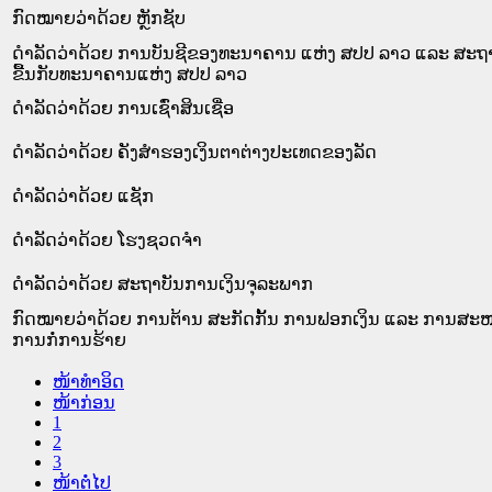
ກົດໝາຍວ່າດ້ວຍ ຫຼັກຊັບ
ດຳລັດວ່າດ້ວຍ ການບັນຊີຂອງທະນາຄານ ແຫ່ງ ສປປ ລາວ ແລະ ສະຖາບ
ຂື້ນກັບທະນາຄານແຫ່ງ ສປປ ລາວ
ດຳລັດວ່າດ້ວຍ ການເຊົ່າສິນເຊື່ອ
ດຳລັດວ່າດ້ວຍ ຄັງສຳຮອງເງິນຕາຕ່າງປະເທດຂອງລັດ
ດຳລັດວ່າດ້ວຍ ແຊັກ
ດຳລັດວ່າດ້ວຍ ໂຮງຊວດຈຳ
ດໍາລັດວ່າດ້ວຍ ສະຖາບັນການເງິນຈຸລະພາກ
ກົດໝາຍວ່າດ້ວຍ ການຕ້ານ ສະກັດກັ້ນ ການຟອກເງິນ ແລະ ການສະໜ
ການກໍ່ການຮ້າຍ
ໜ້າທໍາອິດ
ໜ້າກ່ອນ
1
2
3
ໜ້າຕໍ່ໄປ