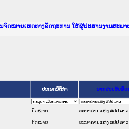
e Lao PDR
າຍເຫດທາງລັດຖະການ ແລະ ແອັບກົດໝາຍລາວ ທີ່ ສະຖາບ
ງານຈົດໝາຍເຫດທາງລັດຖະການ ໃຫ້ຜູ້ປະສານງານສະພາ
ນການຈັດຕັ້ງປະຕິບັດວຽກງານຈົດໝາຍເຫດທາງລັດຖະກ
ານງານວຽກງານຈົດໝາຍເຫດທາງລັດຖະການ ສຳລັບ ພາກກ
ານງານວຽກງານຈົດໝາຍເຫດທາງລັດຖະການ ສຳລັບ ພາກໃຕ
ຍລາວ ແລະ ເວັບໄຊຈົດໝາຍເຫດທາງລັດຖະການ ທີ່ ວິ
ຍລາວ ແລະ ເວັບໄຊຈົດໝາຍເຫດທາງລັດຖະການ ທີ່ ວິທ
ົດໝາຍເຫດທາງລັດຖະການໃຫ້ຜູ້ປະສານງານຂັ້ນແຂວງພ
ງານຈົດໝາຍເຫດທາງລັດຖະການ ໃຫ້ຜູ້ປະສານງານສະພາ
ປະເພດນິຕິກຳ
ພາກສ່ວນຮັບຜິດ
ກົດໝາຍ
ທະນາຄານແຫ່ງ ສປປ ລາວ
ກົດໝາຍ
ທະນາຄານແຫ່ງ ສປປ ລາວ