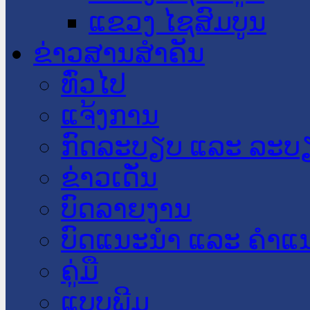
ແຂວງ ໄຊສົມບູນ
ຂ່າວສານສໍາຄັນ
​ທົ່ວ​ໄປ
ແຈ້ງການ
ກົດລະບຽບ ແລະ ລະບ
ຂ່າວເດັ່ນ
ບົດລາຍງານ
ບົດແນະນໍາ ແລະ ຄໍາແ
ຄູ່ມື
ແບບພີມ