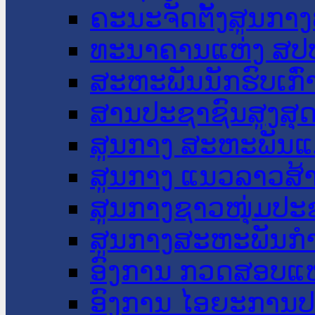
ຄະນະຈັດຕັ້ງສູນກາງ
ທະນາຄານແຫ່ງ ສປ
ສະຫະພັນນັກຮົບເກົ
ສານປະຊາຊົນສູງສຸ
ສູນກາງ ສະຫະພັນແ
ສູນກາງ ແນວລາວສ້
ສູນກາງຊາວໜຸ່ມປະ
ສູນກາງສະຫະພັນກ
ອົງການ ກວດສອບແຫ
ອົງການ ໄອຍະການປ