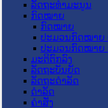
ລັດຖະທໍາມະນູນ
ກົດໝາຍ
ກົດໝາຍ
ປະມວນກົດໝາຍ 
ປະມວນກົດໝາຍ 
ມະຕິຕົກລົງ
ລັດຖະບັນຍັດ
ລັດຖະດໍາລັດ
ດໍາລັດ
ຄໍາສັ່ງ