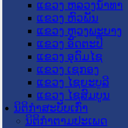
ແຂວງ ຫລວງນໍ້າທາ
ແຂວງ ຫົວພັນ
ແຂວງ ຫຼວງພະບາງ
ແຂວງ ອັດຕະປື
ແຂວງ ອຸດົມໄຊ
ແຂວງ ເຊກອງ
ແຂວງ ໄຊຍະບູລີ
ແຂວງ ໄຊສົມບູນ
ນິຕິກໍາສະບັບເກົ່າ
ນິຕິກຳຕາມປະເພດ