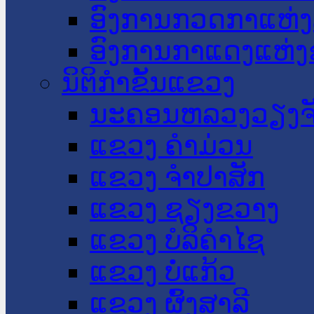
ອົງການກວດກາແຫ່ງ
ອົງການກາແດງແຫ່
ນິຕິກໍາຂັ້ນແຂວງ
ນະ​ຄອນ​ຫລວງວຽງຈ
ແຂວງ ຄໍາມ່ວນ
ແຂວງ ຈໍາປາສັກ
ແຂວງ ຊຽງຂວາງ
ແຂວງ ບໍລິຄໍາໄຊ
ແຂວງ ບໍ່ແກ້ວ
ແຂວງ ຜົ້ງສາລີ