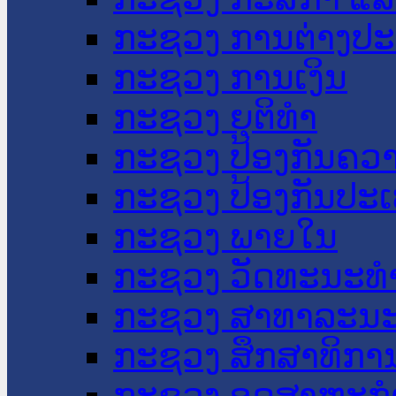
ກະຊວງ ການຕ່າງປ
ກະຊວງ ການເງິນ
ກະຊວງ ຍຸຕິທໍາ
ກະຊວງ ປ້ອງກັນຄວ
ກະຊວງ ປ້ອງກັນປະ
ກະຊວງ ພາຍໃນ
ກະຊວງ ວັດທະນະທຳ
ກະຊວງ ສາທາລະນະ
ກະຊວງ ສຶກສາທິການ
ກະຊວງ ອຸດສາຫະກຳ