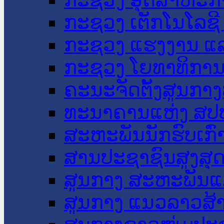
ກະຊວງ ເຕັກໂນໂລຊີ
ກະຊວງ ແຮງງານ ແລ
ກະຊວງ ໂຍທາທິການ 
ຄະນະຈັດຕັ້ງສູນກາງ
ທະນາຄານແຫ່ງ ສປ
ສະຫະພັນນັກຮົບເກົ
ສານປະຊາຊົນສູງສຸ
ສູນກາງ ສະຫະພັນແ
ສູນກາງ ແນວລາວສ້