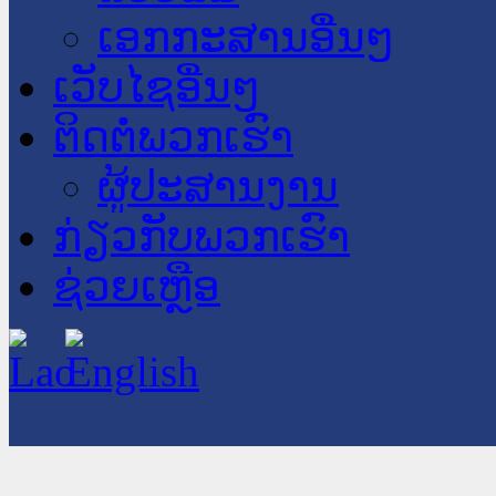
ເອກກະສານອື່ນໆ
ເວັບໄຊອື່ນໆ
ຕິດຕໍ່ພວກເຮົາ
ຜູ້ປະສານງານ
ກ່ຽວກັບພວກເຮົາ
ຊ່ວຍເຫຼືອ