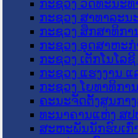
ກະຊວງ ວັດທະນະທຳ
ກະຊວງ ສາທາລະນະ
ກະຊວງ ສຶກສາທິການ
ກະຊວງ ອຸດສາຫະກຳ
ກະຊວງ ເຕັກໂນໂລຊີ
ກະຊວງ ແຮງງານ ແລ
ກະຊວງ ໂຍທາທິການ 
ຄະນະຈັດຕັ້ງສູນກາງ
ທະນາຄານແຫ່ງ ສປ
ສະຫະພັນນັກຮົບເກົ