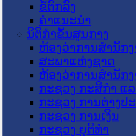
ຂໍ້ຕົກລົງ
ຄໍາແນະນໍາ
ນິຕິກໍາຂັ້ນສູນກາງ
ຫ້ອງວ່າການສໍານັ
ສະພາແຫ່ງຊາດ
ຫ້ອງວ່າການສຳນັກງ
ກະຊວງ ກະສິກຳ ແລະ
ກະຊວງ ການຕ່າງປ
ກະຊວງ ການເງິນ
ກະຊວງ ຍຸຕິທໍາ