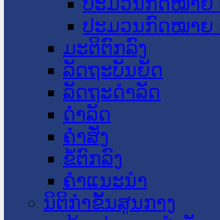
ປະມວນກົດໝາຍ 
ປະມວນກົດໝາຍ 
ມະຕິຕົກລົງ
ລັດຖະບັນຍັດ
ລັດຖະດໍາລັດ
ດໍາລັດ
ຄໍາສັ່ງ
ຂໍ້ຕົກລົງ
ຄໍາແນະນໍາ
ນິຕິກຳຂັ້ນສູນກາງ