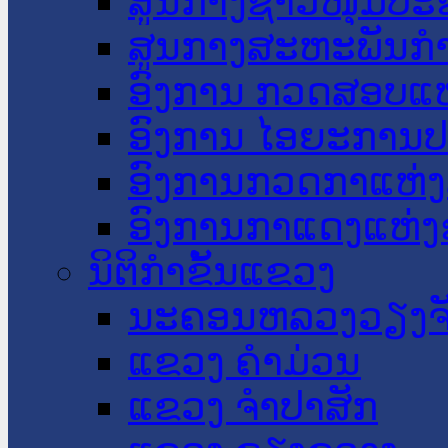
ສູນກາງຊາວໜຸ່ມປະ
ສູນກາງສະຫະພັນກ
ອົງການ ກວດສອບແຫ
ອົງການ ໄອຍະການປ
ອົງການກວດກາແຫ່ງ
ອົງການກາແດງແຫ່
ນິຕິກໍາຂັ້ນແຂວງ
ນະ​ຄອນ​ຫລວງວຽງຈ
ແຂວງ ຄໍາມ່ວນ
ແຂວງ ຈໍາປາສັກ