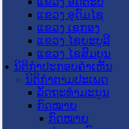
ແຂວງ ອັດຕະປື
ແຂວງ ອຸດົມໄຊ
ແຂວງ ເຊກອງ
ແຂວງ ໄຊຍະບູລີ
ແຂວງ ໄຊສົມບູນ
ນິຕິກໍາປະກອບຄໍາເຫັນ
ນິຕິກໍາຕາມປະເພດ
ລັດຖະທໍາມະນູນ
ກົດໝາຍ
ກົດໝາຍ