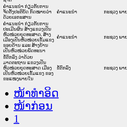
ຄໍາແນະນໍາ ກ່ຽວກັບການ
ຈັດຕັ້ງປະຕິບັດ ກົດໝາຍວ່າ
ຄໍາແນະນໍາ
ກະຊວງ ພາ
ດ້ວຍເອກະສານ
ຄໍາແນະນໍາ ກ່ຽວກັບການ
ປະເມີນຜົນ ສ້າງແຂວງເປັນ
ຫົວໜ່ວຍຍຸດທະສາດ, ສ້າງ
ຄໍາແນະນໍາ
ກະຊວງ ພາ
ເມືອງເປັນຫົວໜ່ວຍເຂັ້ມແຂງ
ຮອບດ້ານ ແລະ ສ້າງບ້ານ
ເປັນຫົວໜ່ວຍພັດທະນາ
ຂໍ້ຕົກລົງ ວ່າດ້ວຍ
ມາດຕະຖານ ແຂວງເປັນ
ຫົວໜ່ວຍຍຸດທະສາດ ເມືອງ
ຂໍ້ຕົກລົງ
ກະຊວງ ພາ
ເປັນຫົວໜ່ວຍເຂັ້ມແຂງ ຂອງ
ຂະແໜງພາຍໃນ
ໜ້າທໍາອິດ
ໜ້າກ່ອນ
1