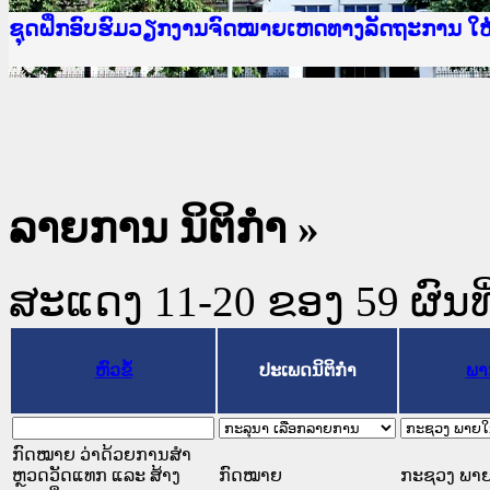
Ministry of Justice Lao PDR
ເຜີຍແຜ່ວັບໄຊຈົດໝາຍເຫດທາງລັດຖະການ ແລະ ແອັບກ
ກະຊວງຍຸຕິທຳ
ຊຸດຝຶກອົບຮົມວຽກງານຈົດໝາຍເຫດທາງລັດຖະການ ໃ
ກອງປະຊຸມທົບທວນຄືນການຈັດຕັ້ງປະຕິບັດວຽກງານຈ
ຝຶກອົບຮົມ ຜູ່ປະສານງານວຽກງານຈົດໝາຍເຫດທາງລັ
ຝຶກອົບຮົມ ຜູ່ປະສານງານວຽກງານຈົດໝາຍເຫດທາງລັດ
ເຜີຍແຜ່ແອັບກົດໝາຍລາວ ແລະ ເວັບໄຊຈົດໝາຍເຫດທ
ເຜີຍແຜ່ແອັບກົດໝາຍລາວ ແລະ ເວັບໄຊຈົດໝາຍເຫດທາ
ຍົກລະດັບວຽກງານຈົດໝາຍເຫດທາງລັດຖະການໃຫ້ຜູ້
ຊຸດຝຶກອົບຮົມວຽກງານຈົດໝາຍເຫດທາງລັດຖະການ ໃ
ລາຍການ ນິຕິກໍາ »
ສະແດງ 11-20 ຂອງ 59 ຜົນທີ່
ຫົວຂໍ້
ປະເພດນິຕິກຳ
ພາ
ກົດໝາຍ ວ່າດ້ວຍການສໍາ
ຫຼວດວັດແທກ ແລະ ສ້າງ
ກົດໝາຍ
ກະຊວງ ພາ