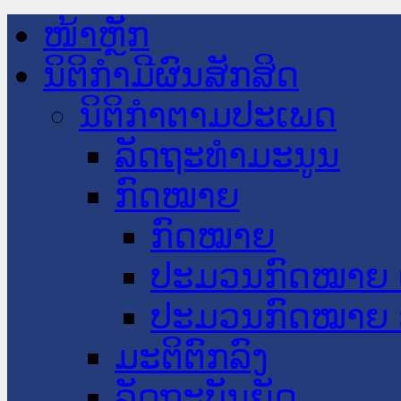
ໜ້າຫຼັກ
ນິຕິກໍາມີຜົນສັກສິດ
ນິຕິກໍາຕາມປະເພດ
ລັດຖະທໍາມະນູນ
ກົດໝາຍ
ກົດໝາຍ
ປະມວນກົດໝາຍ 
ປະມວນກົດໝາຍ 
ມະຕິຕົກລົງ
ລັດຖະບັນຍັດ