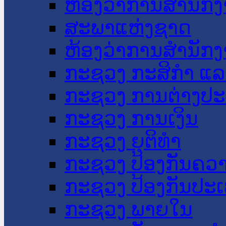
ຫ້ອງວ່າການສໍານັ
ສະພາແຫ່ງຊາດ
ຫ້ອງວ່າການສຳນັກງ
ກະຊວງ ກະສິກຳ ແລະ
ກະຊວງ ການຕ່າງປ
ກະຊວງ ການເງິນ
ກະຊວງ ຍຸຕິທໍາ
ກະຊວງ ປ້ອງກັນຄວ
ກະຊວງ ປ້ອງກັນປະ
ກະຊວງ ພາຍໃນ