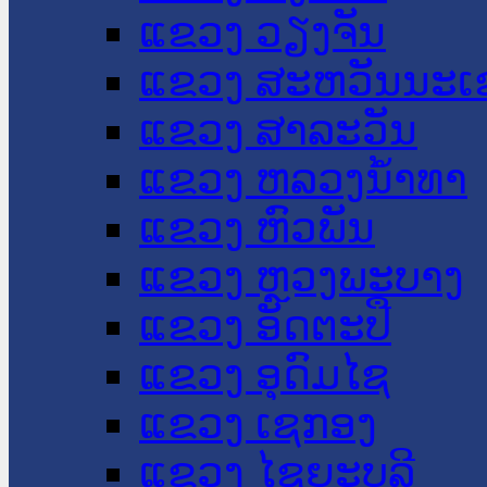
ແຂວງ ວຽງຈັນ
ແຂວງ ສະຫວັນນະເ
ແຂວງ ສາລະວັນ
ແຂວງ ຫລວງນໍ້າທາ
ແຂວງ ຫົວພັນ
ແຂວງ ຫຼວງພະບາງ
ແຂວງ ອັດຕະປື
ແຂວງ ອຸດົມໄຊ
ແຂວງ ເຊກອງ
ແຂວງ ໄຊຍະບູລີ