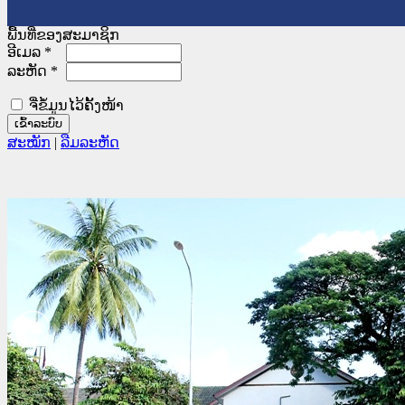
ພື້ນທີ່ຂອງສະມາຊິກ
ອີເມລ
*
ລະຫັດ
*
ຈື່ຂໍ້ມູນໄວ້ຄັ້ງໜ້າ
ສະໝັກ
|
ລືມລະຫັດ