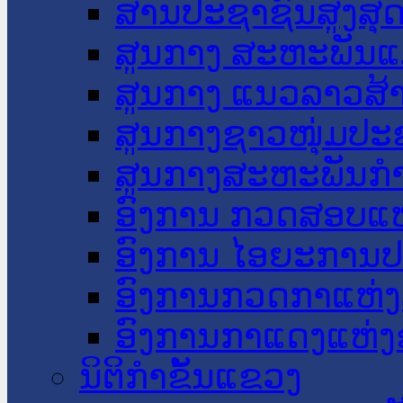
ສານປະຊາຊົນສູງສຸ
ສູນກາງ ສະຫະພັນແ
ສູນກາງ ແນວລາວສ້
ສູນກາງຊາວໜຸ່ມປະ
ສູນກາງສະຫະພັນກ
ອົງການ ກວດສອບແຫ
ອົງການ ໄອຍະການປ
ອົງການກວດກາແຫ່ງ
ອົງການກາແດງແຫ່
ນິຕິກໍາຂັ້ນແຂວງ