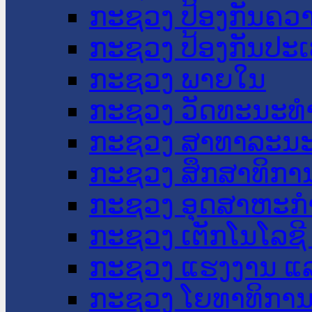
ກະຊວງ ປ້ອງກັນຄວ
ກະຊວງ ປ້ອງກັນປະ
ກະຊວງ ພາຍໃນ
ກະຊວງ ວັດທະນະທຳ
ກະຊວງ ສາທາລະນະ
ກະຊວງ ສຶກສາທິການ
ກະຊວງ ອຸດສາຫະກຳ
ກະຊວງ ເຕັກໂນໂລຊີ
ກະຊວງ ແຮງງານ ແລ
ກະຊວງ ໂຍທາທິການ 