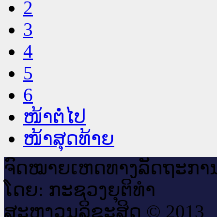
2
3
4
5
6
ໜ້າຕໍ່ໄປ
ໜ້າສຸດທ້າຍ
ຈົດ​ໝາຍ​ເຫດ​ທາງ​ລັດ​ຖະ​ກາ
ໂດຍ: ກະ​ຊວງຍຸ​ຕິ​ທຳ
ສະ​ຫງວນ​ລິ​ຂະ​ສິດ © 2013