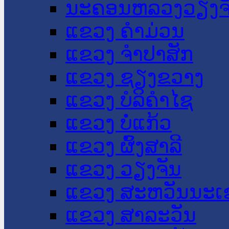
ນະ​ຄອນ​ຫລວງວຽງຈ
ແຂວງ ຄໍາມ່ວນ
ແຂວງ ຈໍາປາສັກ
ແຂວງ ຊຽງຂວາງ
ແຂວງ ບໍລິຄໍາໄຊ
ແຂວງ ບໍ່ແກ້ວ
ແຂວງ ຜົ້ງສາລີ
ແຂວງ ວຽງຈັນ
ແຂວງ ສະຫວັນນະເ
ແຂວງ ສາລະວັນ