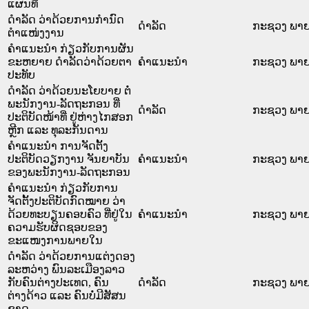
ແຜນທີ່
ດໍາລັດ ວ່າດ້ວຍການກໍານົດ
ດໍາລັດ
ກະຊວງ ພາ
ຕໍາແໜ່ງງານ
ຄໍາແນະນໍາ ກ່ຽວກັບການຜັນ
ຂະຫຍາຍ ດໍາລັດວ່າດ້ວຍຕາ
ຄໍາແນະນໍາ
ກະຊວງ ພາ
ປະທັບ
ດໍາລັດ ວ່າດ້ວຍນະໂຍບາຍ ຕໍ່
ພະນັກງານ-ລັດຖະກອນ ທີ່
ດໍາລັດ
ກະຊວງ ພາ
ປະຕິບັດໜ້າທີ່ ຢູ່ຫ່າງໄກສອກ
ຫຼີກ ແລະ ທຸລະກັນດານ
ຄໍາແນະນໍາ ການຈັດຕັ້ງ
ປະຕິບັດວຽກງານ ຈັນຍາບັນ
ຄໍາແນະນໍາ
ກະຊວງ ພາ
ຂອງພະນັກງານ-ລັດຖະກອນ
ຄໍາແນະນໍາ ກ່ຽວກັບການ
ຈັດຕັ້ງປະຕິບັດກົດໝາຍ ວ່າ
ດ້ວຍທະບຽນຄອບຄົວ ທີ່ຢູ່ໃນ
ຄໍາແນະນໍາ
ກະຊວງ ພາ
ຄວາມຮັບຜິດຊອບຂອງ
ຂະແໜງການພາຍໃນ
ດໍາລັດ ວ່າດ້ວຍການແຕ່ງດອງ
ລະຫວ່າງ ພົນລະເມືອງລາວ
ກັບຄົນຕ່າງປະເທດ, ຄົນ
ດໍາລັດ
ກະຊວງ ພາ
ຕ່າງດ້າວ ແລະ ຄົນບໍ່ມີສັສນ
ຊາດ