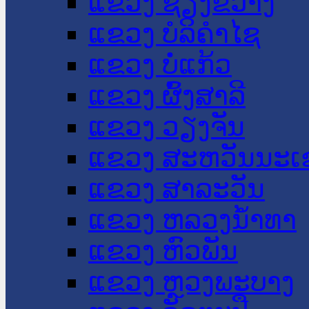
ແຂວງ ຊຽງຂວາງ
ແຂວງ ບໍລິຄໍາໄຊ
ແຂວງ ບໍ່ແກ້ວ
ແຂວງ ຜົ້ງສາລີ
ແຂວງ ວຽງຈັນ
ແຂວງ ສະຫວັນນະເ
ແຂວງ ສາລະວັນ
ແຂວງ ຫລວງນໍ້າທາ
ແຂວງ ຫົວພັນ
ແຂວງ ຫຼວງພະບາງ