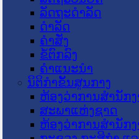
ລັດຖະດໍາລັດ
ດໍາລັດ
ຄໍາສັ່ງ
ຂໍ້ຕົກລົງ
ຄໍາແນະນໍາ
ນິຕິກໍາຂັ້ນສູນກາງ
ຫ້ອງວ່າການສໍານັ
ສະພາແຫ່ງຊາດ
ຫ້ອງວ່າການສຳນັກງ
ກະຊວງ ກະສິກຳ ແລະ