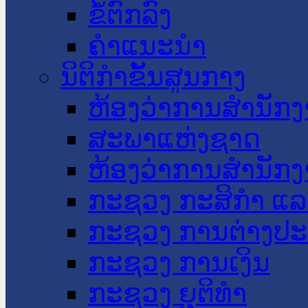
ຂໍ້ຕົກລົງ
ຄໍາແນະນໍາ
ນິຕິກໍາຂັ້ນສູນກາງ
ຫ້ອງວ່າການສໍານັ
ສະພາແຫ່ງຊາດ
ຫ້ອງວ່າການສຳນັກງ
ກະຊວງ ກະສິກຳ ແລະ
ກະຊວງ ການຕ່າງປ
ກະຊວງ ການເງິນ
ກະຊວງ ຍຸຕິທໍາ