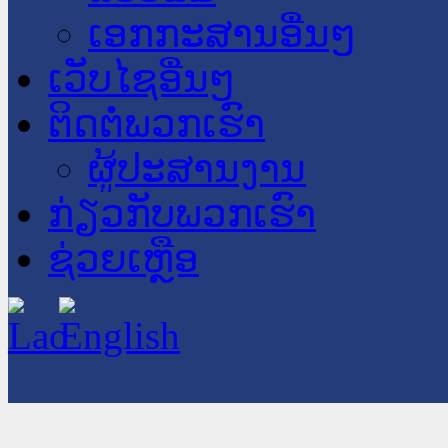
ເອກກະສານອື່ນໆ
ເວັບໄຊອື່ນໆ
ຕິດຕໍ່ພວກເຮົາ
ຜູ້ປະສານງານ
ກ່ຽວກັບພວກເຮົາ
ຊ່ວຍເຫຼືອ