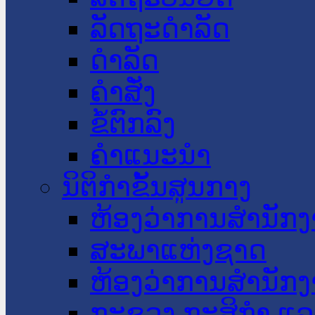
ລັດຖະດໍາລັດ
ດໍາລັດ
ຄໍາສັ່ງ
ຂໍ້ຕົກລົງ
ຄໍາແນະນໍາ
ນິຕິກໍາຂັ້ນສູນກາງ
ຫ້ອງວ່າການສໍານັ
ສະພາແຫ່ງຊາດ
ຫ້ອງວ່າການສຳນັກງ
ກະຊວງ ກະສິກຳ ແລະ