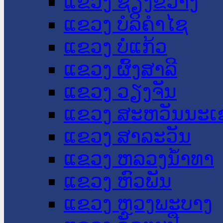
ແຂວງ ຊຽງຂວາງ
ແຂວງ ບໍລິຄໍາໄຊ
ແຂວງ ບໍ່ແກ້ວ
ແຂວງ ຜົ້ງສາລີ
ແຂວງ ວຽງຈັນ
ແຂວງ ສະຫວັນນະເ
ແຂວງ ສາລະວັນ
ແຂວງ ຫລວງນໍ້າທາ
ແຂວງ ຫົວພັນ
ແຂວງ ຫຼວງພະບາງ