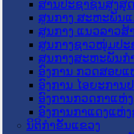
ສານປະຊາຊົນສູງສຸ
ສູນກາງ ສະຫະພັນແ
ສູນກາງ ແນວລາວສ້
ສູນກາງຊາວໜຸ່ມປະ
ສູນກາງສະຫະພັນກ
ອົງການ ກວດສອບແຫ
ອົງການ ໄອຍະການປ
ອົງການກວດກາແຫ່ງ
ອົງການກາແດງແຫ່
ນິຕິກໍາຂັ້ນແຂວງ