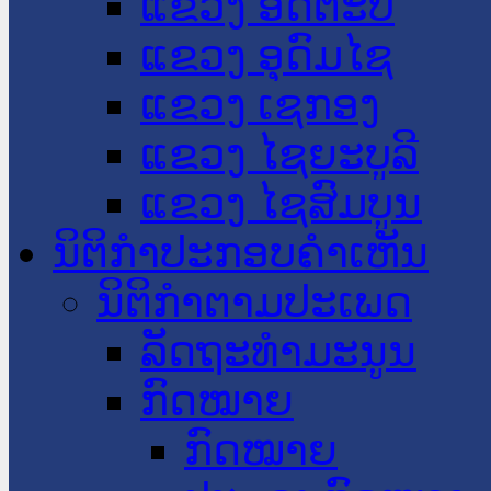
ແຂວງ ອັດຕະປື
ແຂວງ ອຸດົມໄຊ
ແຂວງ ເຊກອງ
ແຂວງ ໄຊຍະບູລີ
ແຂວງ ໄຊສົມບູນ
ນິຕິກໍາປະກອບຄໍາເຫັນ
ນິຕິກໍາຕາມປະເພດ
ລັດຖະທໍາມະນູນ
ກົດໝາຍ
ກົດໝາຍ