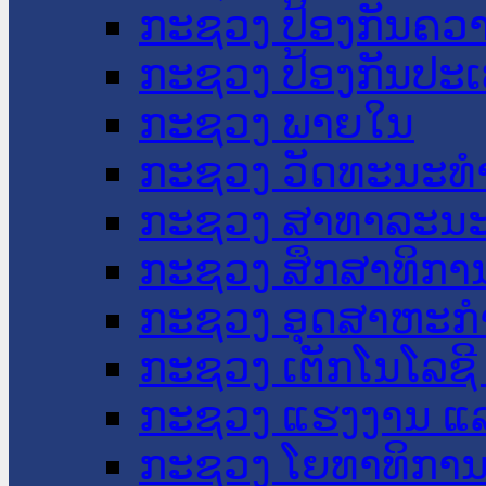
ກະຊວງ ປ້ອງກັນຄວ
ກະຊວງ ປ້ອງກັນປະ
ກະຊວງ ພາຍໃນ
ກະຊວງ ວັດທະນະທຳ
ກະຊວງ ສາທາລະນະ
ກະຊວງ ສຶກສາທິການ
ກະຊວງ ອຸດສາຫະກຳ
ກະຊວງ ເຕັກໂນໂລຊີ
ກະຊວງ ແຮງງານ ແລ
ກະຊວງ ໂຍທາທິການ 