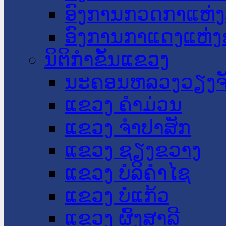
ອົງການກວດກາແຫ່ງ
ອົງການກາແດງແຫ່
ນິຕິກໍາຂັ້ນແຂວງ
ນະ​ຄອນ​ຫລວງວຽງຈ
ແຂວງ ຄໍາມ່ວນ
ແຂວງ ຈໍາປາສັກ
ແຂວງ ຊຽງຂວາງ
ແຂວງ ບໍລິຄໍາໄຊ
ແຂວງ ບໍ່ແກ້ວ
ແຂວງ ຜົ້ງສາລີ