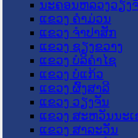
ນະ​ຄອນ​ຫລວງວຽງຈ
ແຂວງ ຄໍາມ່ວນ
ແຂວງ ຈໍາປາສັກ
ແຂວງ ຊຽງຂວາງ
ແຂວງ ບໍລິຄໍາໄຊ
ແຂວງ ບໍ່ແກ້ວ
ແຂວງ ຜົ້ງສາລີ
ແຂວງ ວຽງຈັນ
ແຂວງ ສະຫວັນນະເ
ແຂວງ ສາລະວັນ