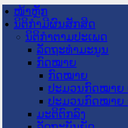
ໜ້າຫຼັກ
ນິຕິກໍາມີຜົນສັກສິດ
ນິຕິກໍາຕາມປະເພດ
ລັດຖະທໍາມະນູນ
ກົດໝາຍ
ກົດໝາຍ
ປະມວນກົດໝາຍ 
ປະມວນກົດໝາຍ 
ມະຕິຕົກລົງ
ລັດຖະບັນຍັດ