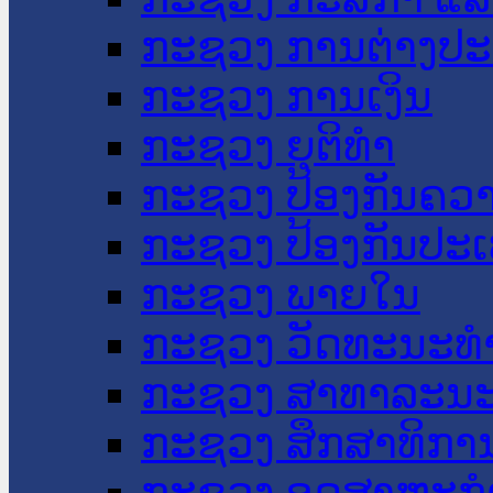
ກະຊວງ ການຕ່າງປ
ກະຊວງ ການເງິນ
ກະຊວງ ຍຸຕິທໍາ
ກະຊວງ ປ້ອງກັນຄວ
ກະຊວງ ປ້ອງກັນປະ
ກະຊວງ ພາຍໃນ
ກະຊວງ ວັດທະນະທຳ
ກະຊວງ ສາທາລະນະ
ກະຊວງ ສຶກສາທິການ
ກະຊວງ ອຸດສາຫະກຳ