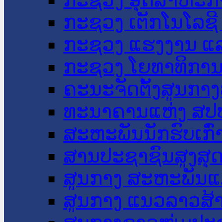
ກະຊວງ ເຕັກໂນໂລຊີ
ກະຊວງ ແຮງງານ ແລ
ກະຊວງ ໂຍທາທິການ 
ຄະນະຈັດຕັ້ງສູນກາງ
ທະນາຄານແຫ່ງ ສປ
ສະຫະພັນນັກຮົບເກົ
ສານປະຊາຊົນສູງສຸ
ສູນກາງ ສະຫະພັນແ
ສູນກາງ ແນວລາວສ້