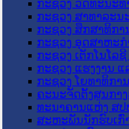
ກະຊວງ ວັດທະນະທຳ
ກະຊວງ ສາທາລະນະ
ກະຊວງ ສຶກສາທິການ
ກະຊວງ ອຸດສາຫະກຳ
ກະຊວງ ເຕັກໂນໂລຊີ
ກະຊວງ ແຮງງານ ແລ
ກະຊວງ ໂຍທາທິການ 
ຄະນະຈັດຕັ້ງສູນກາງ
ທະນາຄານແຫ່ງ ສປ
ສະຫະພັນນັກຮົບເກົ