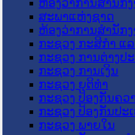
ຫ້ອງວ່າການສໍານັ
ສະພາແຫ່ງຊາດ
ຫ້ອງວ່າການສຳນັກງ
ກະຊວງ ກະສິກຳ ແລະ
ກະຊວງ ການຕ່າງປ
ກະຊວງ ການເງິນ
ກະຊວງ ຍຸຕິທໍາ
ກະຊວງ ປ້ອງກັນຄວ
ກະຊວງ ປ້ອງກັນປະ
ກະຊວງ ພາຍໃນ