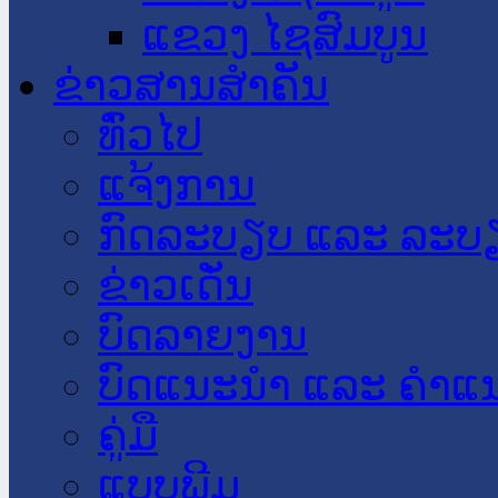
ແຂວງ ໄຊສົມບູນ
ຂ່າວສານສໍາຄັນ
​ທົ່ວ​ໄປ
ແຈ້ງການ
ກົດລະບຽບ ແລະ ລະບ
ຂ່າວເດັ່ນ
ບົດລາຍງານ
ບົດແນະນໍາ ແລະ ຄໍາແ
ຄູ່ມື
ແບບພີມ