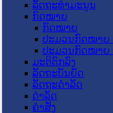
ລັດຖະທໍາມະນູນ
ກົດໝາຍ
ກົດໝາຍ
ປະມວນກົດໝາຍ 
ປະມວນກົດໝາຍ 
ມະຕິຕົກລົງ
ລັດຖະບັນຍັດ
ລັດຖະດໍາລັດ
ດໍາລັດ
ຄໍາສັ່ງ