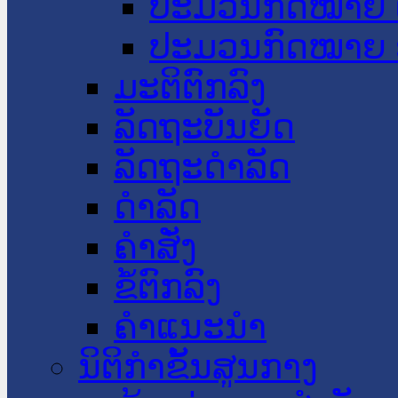
ປະມວນກົດໝາຍ 
ປະມວນກົດໝາຍ 
ມະຕິຕົກລົງ
ລັດຖະບັນຍັດ
ລັດຖະດໍາລັດ
ດໍາລັດ
ຄໍາສັ່ງ
ຂໍ້ຕົກລົງ
ຄໍາແນະນໍາ
ນິຕິກຳຂັ້ນສູນກາງ