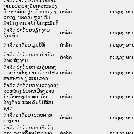
ດຳລັດວ່າດ້ວຍ ການປະສານ
ງານລະຫວ່າງບັນດາກະຊວງ
ອົງການລັດທຽບເທົ່າກະຊວງ,
ດໍາລັດ
ກະຊວງ ພາ
ແຂວງ, ນະຄອນຫຼວງ ກັບ
ສຳນັກງານນາຍົກລັດຖະມົນຕີ
ດໍາລັດ ວ່າດ້ວຍວຽກງານ
ດໍາລັດ
ກະຊວງ ພາ
ຊົນເຜົ່າ
ດຳລັດວ່າດ້ວຍ ມູນນິທິ
ດໍາລັດ
ກະຊວງ ພາ
ດໍາລັດ ວ່າດ້ວຍການກໍານົດ
ດໍາລັດ
ກະຊວງ ພາ
ຕໍາແໜ່ງງານ
ດຳລັດ ວ່າດ້ວຍການຄຸ້ມຄອງ
ແລະ ປົກປ້ອງການເຄື່ອນໄຫວ
ດໍາລັດ
ກະຊວງ ພາ
ສາສະໜາ ຢູ່ ສປປ ລາວ
ດໍາລັດ ວ່າດ້ວຍການແຕ່ງດອງ
ລະຫວ່າງ ພົນລະເມືອງລາວ
ກັບຄົນຕ່າງປະເທດ, ຄົນ
ດໍາລັດ
ກະຊວງ ພາ
ຕ່າງດ້າວ ແລະ ຄົນບໍ່ມີສັສນ
ຊາດ
ດຳລັດວ່າດ້ວຍ ເອກະສານ
ດໍາລັດ
ກະຊວງ ພາ
ທາງການ
ດຳລັດ ວ່າດ້ວຍການຈັດຕັ້ງ
ແລະ ການເຄື່ອນໄຫວຂອງ
ດໍາລັດ
ກະຊວງ ພາ