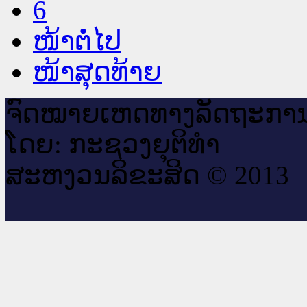
6
ໜ້າຕໍ່ໄປ
ໜ້າສຸດທ້າຍ
ຈົດ​ໝາຍ​ເຫດ​ທາງ​ລັດ​ຖະ​ກາ
ໂດຍ: ກະ​ຊວງຍຸ​ຕິ​ທຳ
ສະ​ຫງວນ​ລິ​ຂະ​ສິດ © 2013