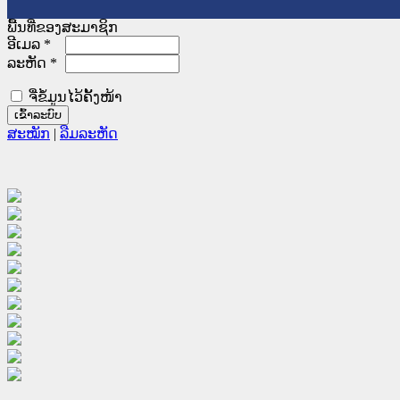
ພື້ນທີ່ຂອງສະມາຊິກ
ອີເມລ
*
ລະຫັດ
*
ຈື່ຂໍ້ມູນໄວ້ຄັ້ງໜ້າ
ສະໝັກ
|
ລືມລະຫັດ