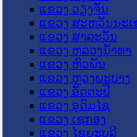
ແຂວງ ວຽງຈັນ
ແຂວງ ສະຫວັນນະເ
ແຂວງ ສາລະວັນ
ແຂວງ ຫລວງນໍ້າທາ
ແຂວງ ຫົວພັນ
ແຂວງ ຫຼວງພະບາງ
ແຂວງ ອັດຕະປື
ແຂວງ ອຸດົມໄຊ
ແຂວງ ເຊກອງ
ແຂວງ ໄຊຍະບູລີ