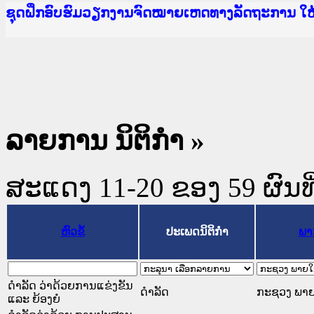
Ministry of Justice Lao PDR
ເຜີຍແຜ່ວັບໄຊຈົດໝາຍເຫດທາງລັດຖະການ ແລະ ແອັບກ
ກະຊວງຍຸຕິທຳ
ຊຸດຝຶກອົບຮົມວຽກງານຈົດໝາຍເຫດທາງລັດຖະການ ໃ
ກອງປະຊຸມທົບທວນຄືນການຈັດຕັ້ງປະຕິບັດວຽກງານຈ
ຝຶກອົບຮົມ ຜູ່ປະສານງານວຽກງານຈົດໝາຍເຫດທາງລັ
ຝຶກອົບຮົມ ຜູ່ປະສານງານວຽກງານຈົດໝາຍເຫດທາງລັດ
ເຜີຍແຜ່ແອັບກົດໝາຍລາວ ແລະ ເວັບໄຊຈົດໝາຍເຫດທ
ເຜີຍແຜ່ແອັບກົດໝາຍລາວ ແລະ ເວັບໄຊຈົດໝາຍເຫດທາ
ຍົກລະດັບວຽກງານຈົດໝາຍເຫດທາງລັດຖະການໃຫ້ຜູ້
ຊຸດຝຶກອົບຮົມວຽກງານຈົດໝາຍເຫດທາງລັດຖະການ ໃ
ລາຍການ ນິຕິກໍາ »
ສະແດງ 11-20 ຂອງ 59 ຜົນທີ່
ຫົວຂໍ້
ປະເພດນິຕິກຳ
ພາ
ດຳລັດ ວ່າດ້ວຍການແຂ່ງຂັນ
ດໍາລັດ
ກະຊວງ ພາ
ແລະ ຍ້ອງຍໍ