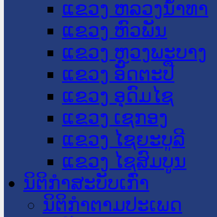
ແຂວງ ຫລວງນໍ້າທາ
ແຂວງ ຫົວພັນ
ແຂວງ ຫຼວງພະບາງ
ແຂວງ ອັດຕະປື
ແຂວງ ອຸດົມໄຊ
ແຂວງ ເຊກອງ
ແຂວງ ໄຊຍະບູລີ
ແຂວງ ໄຊສົມບູນ
ນິຕິກໍາສະບັບເກົ່າ
ນິຕິກຳຕາມປະເພດ