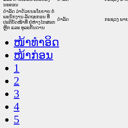
ນະຄອນ
ດໍາລັດ ວ່າດ້ວຍນະໂຍບາຍ ຕໍ່
ພະນັກງານ-ລັດຖະກອນ ທີ່
ດໍາລັດ
ກະຊວງ ພາ
ປະຕິບັດໜ້າທີ່ ຢູ່ຫ່າງໄກສອກ
ຫຼີກ ແລະ ທຸລະກັນດານ
ໜ້າທໍາອິດ
ໜ້າກ່ອນ
1
2
3
4
5