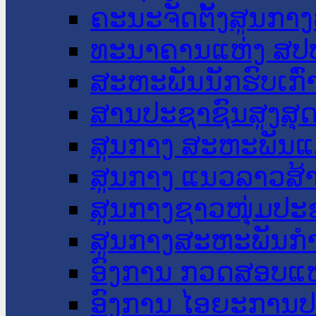
ຄະນະຈັດຕັ້ງສູນກາງ
ທະນາຄານແຫ່ງ ສປ
ສະຫະພັນນັກຮົບເກົ
ສານປະຊາຊົນສູງສຸ
ສູນກາງ ສະຫະພັນແ
ສູນກາງ ແນວລາວສ້
ສູນກາງຊາວໜຸ່ມປະ
ສູນກາງສະຫະພັນກ
ອົງການ ກວດສອບແຫ
ອົງການ ໄອຍະການປ