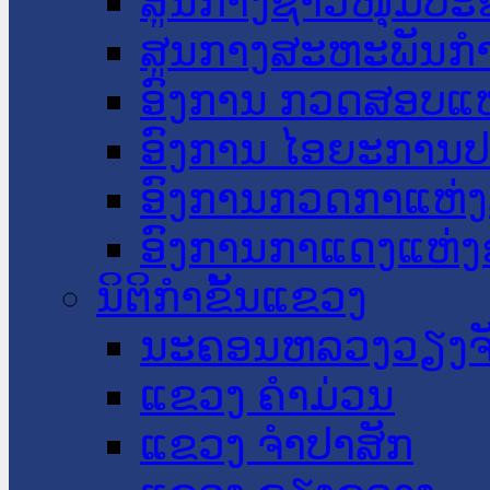
ສູນກາງຊາວໜຸ່ມປະ
ສູນກາງສະຫະພັນກ
ອົງການ ກວດສອບແຫ
ອົງການ ໄອຍະການປ
ອົງການກວດກາແຫ່ງ
ອົງການກາແດງແຫ່
ນິຕິກໍາຂັ້ນແຂວງ
ນະ​ຄອນ​ຫລວງວຽງຈ
ແຂວງ ຄໍາມ່ວນ
ແຂວງ ຈໍາປາສັກ