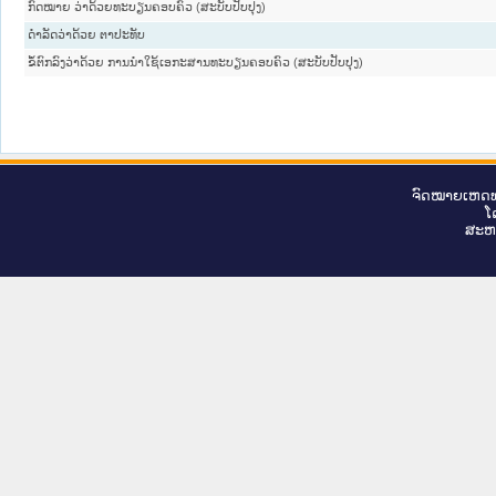
ກົດໝາຍ ວ່າດ້ວຍທະບຽນຄອບຄົວ (ສະບັບປັບປຸງ)
ດຳລັດວ່າດ້ວຍ ຕາປະທັບ
ຂໍ້ຕົກລົງວ່າດ້ວຍ ການນຳໃຊ້ເອກະສານທະບຽນຄອບຄົວ (ສະບັບປັບປຸງ)
ຈົດ​ໝາຍ​ເຫດ​ທ
ໂ
ສະ​ຫ