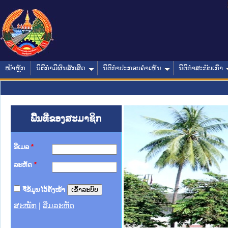
ໜ້າຫຼັກ
ນິຕິກໍາມີຜົນສັກສິດ
ນິຕິກໍາປະກອບຄໍາເຫັນ
ນິຕິກໍາສະບັບເກົ່າ
ພື້ນທີ່ຂອງສະມາຊິກ
ອີເມລ
*
ລະຫັດ
*
ຈື່ຂໍ້ມູນໄວ້ຄັ້ງໜ້າ
ສະໝັກ
|
ລືມລະຫັດ