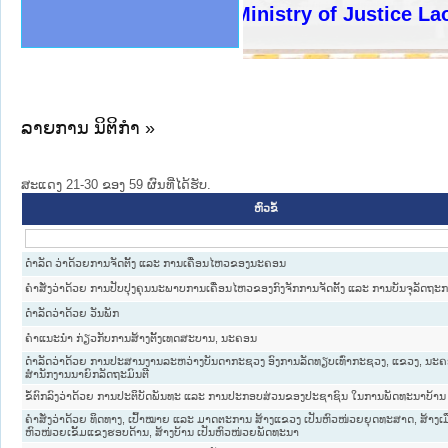
ງລັດຖະການໃຫ້ຜູ້ປະສານງານ
ງປະຕິບັດວຽກງານຈົດໝາຍເຫດ
ານຈົດໝາຍເຫດທາງລັດຖະການ
ານຈົດໝາຍເຫດທາງລັດຖະການ
ະ ເວັບໄຊຈົດໝາຍເຫດທາງ
ະ ເວັບໄຊຈົດໝາຍເຫດທາງ
ເຫດທາງລັດຖະການ ໃຫ້ຜູ້
ເຫດທາງລັດຖະການ ໃຫ້ຜູ້
Ministry of Justice Lao P
ານສັນຕິບານປະຊາຊົນ
ຄານຕຳຫຼວດປະຊາຊົນ
າຊົນ ພາກເໜືອ
ຊາຊົນ ພາກກາງ
າກເໜືອ
າກກາງ
ະການ
າກໃຕ້
ລາຍການ ນິຕິກໍາ »
ສະແດງ 21-30 ຂອງ 59 ຜົນທີ່ໄດ້ຮັບ.
ຫົວຂໍ້
ດຳລັດ ວ່າດ້ວຍການຈັດຕັ້ງ ແລະ ການເຄື່ອນໄຫວຂອງນະຄອນ
ຄຳສັ່ງວ່າດ້ວຍ ການປັບປຸງຄຸນນະພາບການເຄື່ອນໄຫວຂອງກົງຈັກການຈັດຕັ້ງ ແລະ ການບັນຈຸລັດຖະ
ດຳລັດວ່າດ້ວຍ ວັນພັກ
ຄຳແນະນຳ ກ່ຽວກັບການສ້າງຕັ້ງເທດສະບານ, ນະຄອນ
ດຳລັດວ່າດ້ວຍ ການປະສານງານລະຫວ່າງບັນດາກະຊວງ ອົງການລັດທຽບເທົ່າກະຊວງ, ແຂວງ, ນະຄ
ສຳນັກງານນາຍົກລັດຖະມົນຕີ
ຂໍ້ຕົກລົງວ່າດ້ວຍ ການປະຕິບັດພັນທະ ແລະ ການປະກອບສ່ວນຂອງປະຊາຊົນ ໃນການພັດທະນາບ້ານ
ຄຳສັ່ງວ່າດ້ວຍ ທິດທາງ, ເປົ້າໝາຍ ແລະ ມາດຕະການ ສ້າງແຂວງ ເປັນຫົວໜ່ວຍຍຸດທະສາດ, ສ້າງເມື
ຫົວໜ່ວຍເຂັ້ມແຂງຮອບດ້ານ,​ ສ້າງບ້ານ ເປັນຫົວໜ່ວຍພັດທະນາ