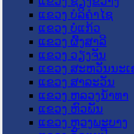
ແຂວງ ຊຽງຂວາງ
ແຂວງ ບໍລິຄໍາໄຊ
ແຂວງ ບໍ່ແກ້ວ
ແຂວງ ຜົ້ງສາລີ
ແຂວງ ວຽງຈັນ
ແຂວງ ສະຫວັນນະເ
ແຂວງ ສາລະວັນ
ແຂວງ ຫລວງນໍ້າທາ
ແຂວງ ຫົວພັນ
ແຂວງ ຫຼວງພະບາງ