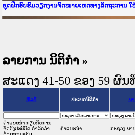
Ministry of Justice Lao PDR
ເຜີຍແຜ່ວັບໄຊຈົດໝາຍເຫດທາງລັດຖະການ ແລະ ແອັບກ
ກະຊວງຍຸຕິທຳ
ຊຸດຝຶກອົບຮົມວຽກງານຈົດໝາຍເຫດທາງລັດຖະການ ໃ
ກອງປະຊຸມທົບທວນຄືນການຈັດຕັ້ງປະຕິບັດວຽກງານຈ
ຝຶກອົບຮົມ ຜູ່ປະສານງານວຽກງານຈົດໝາຍເຫດທາງລັ
ຝຶກອົບຮົມ ຜູ່ປະສານງານວຽກງານຈົດໝາຍເຫດທາງລັດ
ເຜີຍແຜ່ແອັບກົດໝາຍລາວ ແລະ ເວັບໄຊຈົດໝາຍເຫດທ
ເຜີຍແຜ່ແອັບກົດໝາຍລາວ ແລະ ເວັບໄຊຈົດໝາຍເຫດທາ
ຍົກລະດັບວຽກງານຈົດໝາຍເຫດທາງລັດຖະການໃຫ້ຜູ້
ຊຸດຝຶກອົບຮົມວຽກງານຈົດໝາຍເຫດທາງລັດຖະການ ໃ
ລາຍການ ນິຕິກໍາ »
ສະແດງ 41-50 ຂອງ 59 ຜົນທີ່
ຫົວຂໍ້
ປະເພດນິຕິກຳ
ພາ
ຄຳແນະນຳ ກ່ຽວກັບການ
ຈັດຕັ້ງປະຕິບັດ ດຳລັດວ່າ
ຄໍາແນະນໍາ
ກະຊວງ ພາ
ດ້ວຍສະມາຄົມ