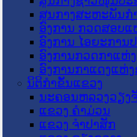
ສູນກາງຊາວໜຸ່ມປະ
ສູນກາງສະຫະພັນກ
ອົງການ ກວດສອບແຫ
ອົງການ ໄອຍະການປ
ອົງການກວດກາແຫ່ງ
ອົງການກາແດງແຫ່
ນິຕິກໍາຂັ້ນແຂວງ
ນະ​ຄອນ​ຫລວງວຽງຈ
ແຂວງ ຄໍາມ່ວນ
ແຂວງ ຈໍາປາສັກ