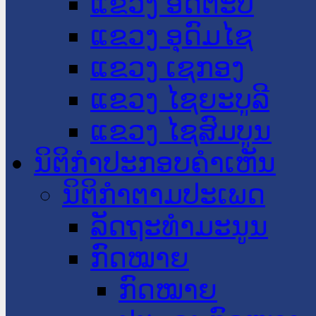
ແຂວງ ອັດຕະປື
ແຂວງ ອຸດົມໄຊ
ແຂວງ ເຊກອງ
ແຂວງ ໄຊຍະບູລີ
ແຂວງ ໄຊສົມບູນ
ນິຕິກໍາປະກອບຄໍາເຫັນ
ນິຕິກໍາຕາມປະເພດ
ລັດຖະທໍາມະນູນ
ກົດໝາຍ
ກົດໝາຍ