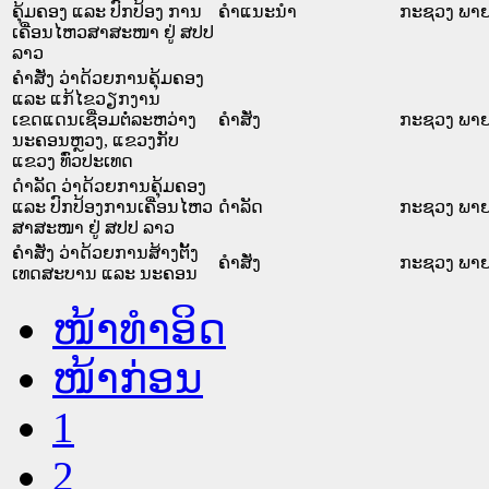
ຄຸ້ມຄອງ ແລະ ປົກປ້ອງ ການ
ຄໍາແນະນໍາ
ກະຊວງ ພາ
ເຄື່ອນໄຫວສາສະໜາ ຢູ່ ສປປ
ລາວ
ຄຳສັ່ງ ວ່າດ້ວຍການຄຸ້ມຄອງ
ແລະ ແກ້ໄຂວຽກງານ
ເຂດແດນເຊື່ອມຕໍ່ລະຫວ່າງ
ຄໍາສັ່ງ
ກະຊວງ ພາ
ນະຄອນຫຼວງ, ແຂວງກັບ
ແຂວງ ທົ່ວປະເທດ
ດຳລັດ ວ່າດ້ວຍການຄຸ້ມຄອງ
ແລະ ປົກປ້ອງການເຄື່ອນໄຫວ
ດໍາລັດ
ກະຊວງ ພາ
ສາສະໜາ ຢູ່ ສປປ ລາວ
ຄຳສັ່ງ ວ່າດ້ວຍການສ້າງຕັ້ງ
ຄໍາສັ່ງ
ກະຊວງ ພາ
ເທດສະບານ ແລະ ນະຄອນ
ໜ້າທໍາອິດ
ໜ້າກ່ອນ
1
2