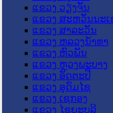
ແຂວງ ວຽງຈັນ
ແຂວງ ສະຫວັນນະເ
ແຂວງ ສາລະວັນ
ແຂວງ ຫລວງນໍ້າທາ
ແຂວງ ຫົວພັນ
ແຂວງ ຫຼວງພະບາງ
ແຂວງ ອັດຕະປື
ແຂວງ ອຸດົມໄຊ
ແຂວງ ເຊກອງ
ແຂວງ ໄຊຍະບູລີ