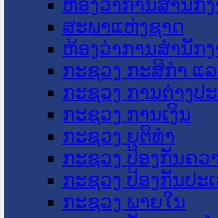
ຫ້ອງວ່າການສໍານັ
ສະພາແຫ່ງຊາດ
ຫ້ອງວ່າການສຳນັກງ
ກະຊວງ ກະສິກຳ ແລະ
ກະຊວງ ການຕ່າງປ
ກະຊວງ ການເງິນ
ກະຊວງ ຍຸຕິທໍາ
ກະຊວງ ປ້ອງກັນຄວ
ກະຊວງ ປ້ອງກັນປະ
ກະຊວງ ພາຍໃນ