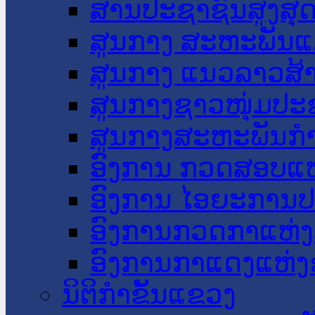
ສານປະຊາຊົນສູງສຸ
ສູນກາງ ສະຫະພັນແ
ສູນກາງ ແນວລາວສ້
ສູນກາງຊາວໜຸ່ມປະ
ສູນກາງສະຫະພັນກ
ອົງການ ກວດສອບແຫ
ອົງການ ໄອຍະການປ
ອົງການກວດກາແຫ່ງ
ອົງການກາແດງແຫ່
ນິຕິກໍາຂັ້ນແຂວງ