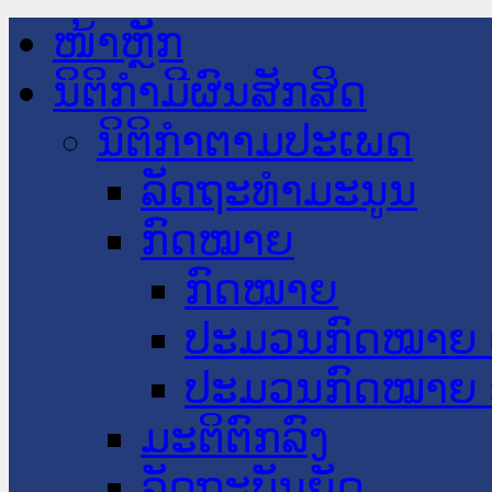
ໜ້າຫຼັກ
ນິຕິກໍາມີຜົນສັກສິດ
ນິຕິກໍາຕາມປະເພດ
ລັດຖະທໍາມະນູນ
ກົດໝາຍ
ກົດໝາຍ
ປະມວນກົດໝາຍ 
ປະມວນກົດໝາຍ 
ມະຕິຕົກລົງ
ລັດຖະບັນຍັດ