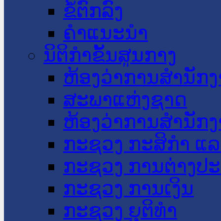
ຂໍ້ຕົກລົງ
ຄໍາແນະນໍາ
ນິຕິກໍາຂັ້ນສູນກາງ
ຫ້ອງວ່າການສໍານັ
ສະພາແຫ່ງຊາດ
ຫ້ອງວ່າການສຳນັກງ
ກະຊວງ ກະສິກຳ ແລະ
ກະຊວງ ການຕ່າງປ
ກະຊວງ ການເງິນ
ກະຊວງ ຍຸຕິທໍາ