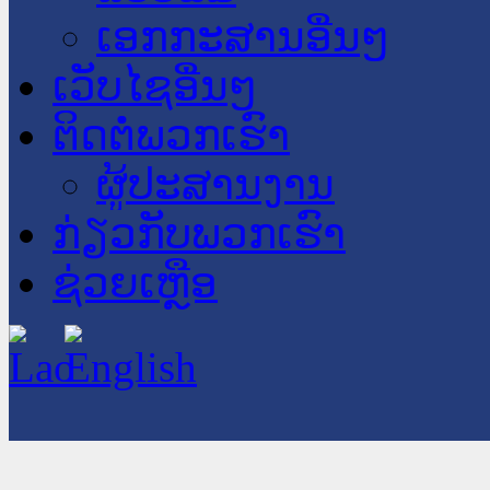
ເອກກະສານອື່ນໆ
ເວັບໄຊອື່ນໆ
ຕິດຕໍ່ພວກເຮົາ
ຜູ້ປະສານງານ
ກ່ຽວກັບພວກເຮົາ
ຊ່ວຍເຫຼືອ