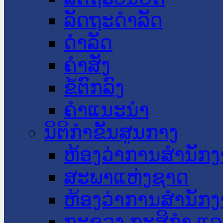
ລັດຖະດໍາລັດ
ດໍາລັດ
ຄໍາສັ່ງ
ຂໍ້ຕົກລົງ
ຄໍາແນະນໍາ
ນິຕິກໍາຂັ້ນສູນກາງ
ຫ້ອງວ່າການສໍານັ
ສະພາແຫ່ງຊາດ
ຫ້ອງວ່າການສຳນັກງ
ກະຊວງ ກະສິກຳ ແລະ