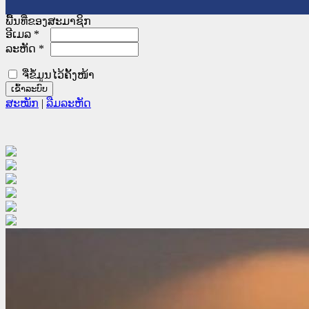
ພື້ນທີ່ຂອງສະມາຊິກ
ອີເມລ
*
ລະຫັດ
*
ຈື່ຂໍ້ມູນໄວ້ຄັ້ງໜ້າ
ສະໝັກ
|
ລືມລະຫັດ