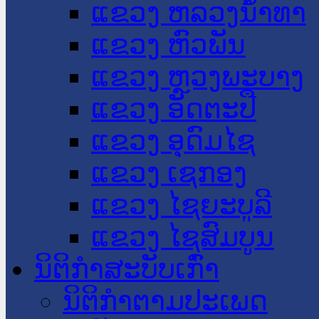
ແຂວງ ຫລວງນໍ້າທາ
ແຂວງ ຫົວພັນ
ແຂວງ ຫຼວງພະບາງ
ແຂວງ ອັດຕະປື
ແຂວງ ອຸດົມໄຊ
ແຂວງ ເຊກອງ
ແຂວງ ໄຊຍະບູລີ
ແຂວງ ໄຊສົມບູນ
ນິຕິກໍາສະບັບເກົ່າ
ນິຕິກຳຕາມປະເພດ