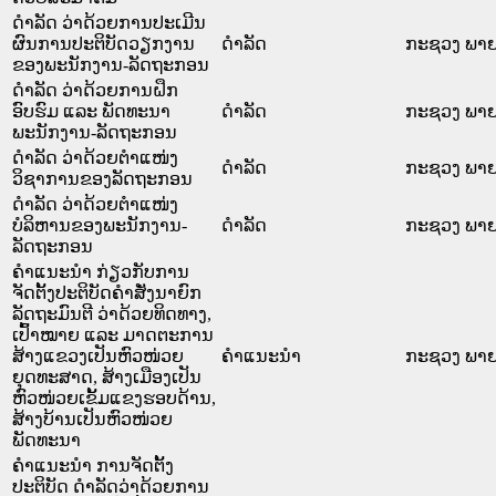
ດຳລັດ ວ່າດ້ວຍການປະເມີນ
ຜົນການປະຕິບັດວຽກງານ
ດໍາລັດ
ກະຊວງ ພາ
ຂອງພະນັກງານ-ລັດຖະກອນ
ດຳລັດ ວ່າດ້ວຍການຝຶກ
ອົບຮົມ ແລະ ພັດທະນາ
ດໍາລັດ
ກະຊວງ ພາ
ພະນັກງານ-ລັດຖະກອນ
ດຳລັດ ວ່າດ້ວຍຕຳແໜ່ງ
ດໍາລັດ
ກະຊວງ ພາ
ວິຊາການຂອງລັດຖະກອນ
ດຳລັດ ວ່າດ້ວຍຕຳແໜ່ງ
ບໍລິຫານຂອງພະນັກງານ-
ດໍາລັດ
ກະຊວງ ພາ
ລັດຖະກອນ
ຄຳແນະນຳ ກ່ຽວກັບການ
ຈັດຕັ້ງປະຕິບັດຄຳສັ່ງນາຍົກ
ລັດຖະມົນຕີ ວ່າດ້ວຍທິດທາງ,
ເປົ້າໝາຍ ແລະ ມາດຕະການ
ສ້າງແຂວງເປັນຫົວໜ່ວຍ
ຄໍາແນະນໍາ
ກະຊວງ ພາ
ຍຸດທະສາດ, ສ້າງເມືອງເປັນ
ຫົວໜ່ວຍເຂັ້ມແຂງຮອບດ້ານ,
ສ້າງບ້ານເປັນຫົວໜ່ວຍ
ພັດທະນາ
ຄຳແນະນຳ ການຈັດຕັ້ງ
ປະຕິບັດ ດຳລັດວ່າດ້ວຍການ