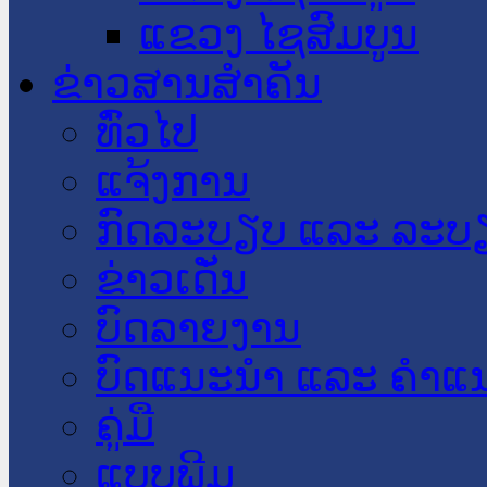
ແຂວງ ໄຊສົມບູນ
ຂ່າວສານສໍາຄັນ
​ທົ່ວ​ໄປ
ແຈ້ງການ
ກົດລະບຽບ ແລະ ລະບ
ຂ່າວເດັ່ນ
ບົດລາຍງານ
ບົດແນະນໍາ ແລະ ຄໍາແ
ຄູ່ມື
ແບບພີມ