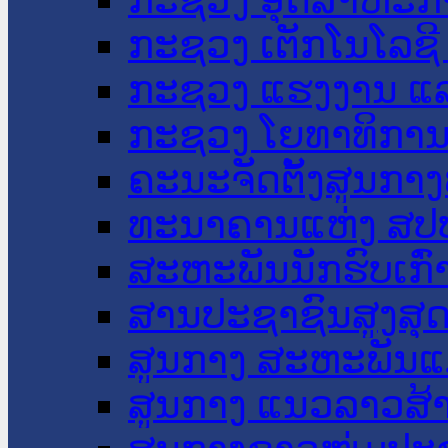
ກະຊວງ ເຕັກໂນໂລຊີ
ກະຊວງ ແຮງງານ ແລ
ກະຊວງ ໂຍທາທິການ 
ຄະນະຈັດຕັ້ງສູນກາງ
ທະນາຄານແຫ່ງ ສປ
ສະຫະພັນນັກຮົບເກົ
ສານປະຊາຊົນສູງສຸ
ສູນກາງ ສະຫະພັນແ
ສູນກາງ ແນວລາວສ້