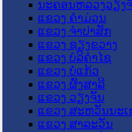
ນະ​ຄອນ​ຫລວງວຽງຈ
ແຂວງ ຄໍາມ່ວນ
ແຂວງ ຈໍາປາສັກ
ແຂວງ ຊຽງຂວາງ
ແຂວງ ບໍລິຄໍາໄຊ
ແຂວງ ບໍ່ແກ້ວ
ແຂວງ ຜົ້ງສາລີ
ແຂວງ ວຽງຈັນ
ແຂວງ ສະຫວັນນະເ
ແຂວງ ສາລະວັນ