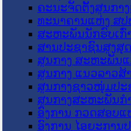
ຄະນະຈັດຕັ້ງສູນກາງ
ທະນາຄານແຫ່ງ ສປ
ສະຫະພັນນັກຮົບເກົ
ສານປະຊາຊົນສູງສຸ
ສູນກາງ ສະຫະພັນແ
ສູນກາງ ແນວລາວສ້
ສູນກາງຊາວໜຸ່ມປະ
ສູນກາງສະຫະພັນກ
ອົງການ ກວດສອບແຫ
ອົງການ ໄອຍະການປ