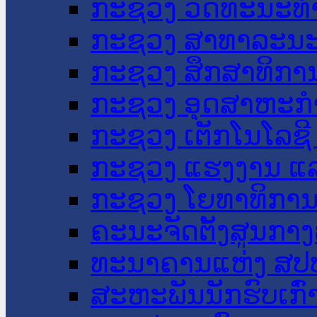
ກະຊວງ ວັດທະນະທຳ
ກະຊວງ ສາທາລະນະ
ກະຊວງ ສຶກສາທິການ
ກະຊວງ ອຸດສາຫະກຳ
ກະຊວງ ເຕັກໂນໂລຊີ
ກະຊວງ ແຮງງານ ແລ
ກະຊວງ ໂຍທາທິການ 
ຄະນະຈັດຕັ້ງສູນກາງ
ທະນາຄານແຫ່ງ ສປ
ສະຫະພັນນັກຮົບເກົ