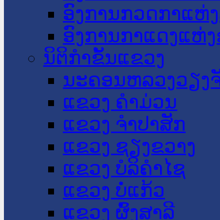
ອົງການກວດກາແຫ່ງ
ອົງການກາແດງແຫ່
ນິຕິກໍາຂັ້ນແຂວງ
ນະ​ຄອນ​ຫລວງວຽງຈ
ແຂວງ ຄໍາມ່ວນ
ແຂວງ ຈໍາປາສັກ
ແຂວງ ຊຽງຂວາງ
ແຂວງ ບໍລິຄໍາໄຊ
ແຂວງ ບໍ່ແກ້ວ
ແຂວງ ຜົ້ງສາລີ