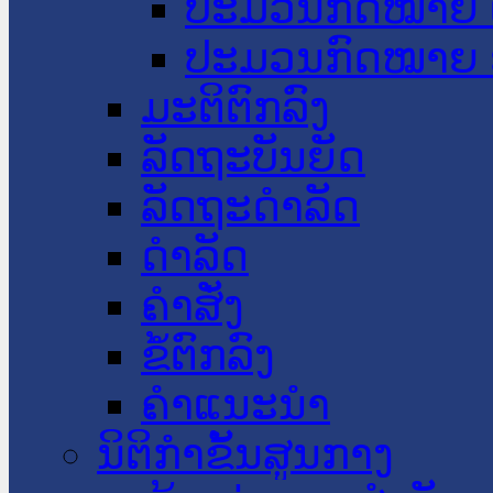
ປະມວນກົດໝາຍ 
ປະມວນກົດໝາຍ 
ມະຕິຕົກລົງ
ລັດຖະບັນຍັດ
ລັດຖະດໍາລັດ
ດໍາລັດ
ຄໍາສັ່ງ
ຂໍ້ຕົກລົງ
ຄໍາແນະນໍາ
ນິຕິກຳຂັ້ນສູນກາງ