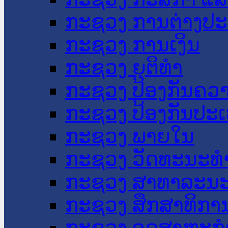
ກະຊວງ ການຕ່າງປ
ກະຊວງ ການເງິນ
ກະຊວງ ຍຸຕິທໍາ
ກະຊວງ ປ້ອງກັນຄວ
ກະຊວງ ປ້ອງກັນປະ
ກະຊວງ ພາຍໃນ
ກະຊວງ ວັດທະນະທຳ
ກະຊວງ ສາທາລະນະ
ກະຊວງ ສຶກສາທິການ
ກະຊວງ ອຸດສາຫະກຳ