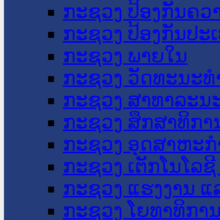
ກະຊວງ ປ້ອງກັນຄວ
ກະຊວງ ປ້ອງກັນປະ
ກະຊວງ ພາຍໃນ
ກະຊວງ ວັດທະນະທຳ
ກະຊວງ ສາທາລະນະ
ກະຊວງ ສຶກສາທິການ
ກະຊວງ ອຸດສາຫະກຳ
ກະຊວງ ເຕັກໂນໂລຊີ
ກະຊວງ ແຮງງານ ແລ
ກະຊວງ ໂຍທາທິການ 