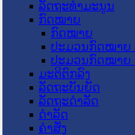
ລັດຖະທໍາມະນູນ
ກົດໝາຍ
ກົດໝາຍ
ປະມວນກົດໝາຍ 
ປະມວນກົດໝາຍ 
ມະຕິຕົກລົງ
ລັດຖະບັນຍັດ
ລັດຖະດໍາລັດ
ດໍາລັດ
ຄໍາສັ່ງ