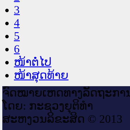
3
4
5
6
ໜ້າຕໍ່ໄປ
ໜ້າສຸດທ້າຍ
ຈົດ​ໝາຍ​ເຫດ​ທາງ​ລັດ​ຖະ​ກາ
ໂດຍ: ກະ​ຊວງຍຸ​ຕິ​ທຳ
ສະ​ຫງວນ​ລິ​ຂະ​ສິດ © 2013