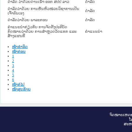
ດຳລັດ ວ່າດ້ວຍດ່ານເຂົ້າ-ອອກ ສປປ ລາວ
ດໍາລັດ
ດຳລັດວ່າດ້ວຍ ການຫັນຫົວໜ່ວຍວິຊາການເປັນ
ດໍາລັດ
ເຈົ້າຕົນເອງ
ດຳລັດວ່າດ້ວຍ ພາລະກອນ
ດໍາລັດ
ຄຳແນະນຳກ່ຽວກັບ ການຈັດຕັ້ງປະຕິບັດ
ກົດໝາຍວ່າດ້ວຍ ການສຳຫຼວດວັດແທກ ແລະ
ຄໍາແນະນໍາ
ສ້າງແຜນທີ່
ໜ້າທໍາອິດ
ໜ້າກ່ອນ
1
2
3
4
5
6
ໜ້າຕໍ່ໄປ
ໜ້າສຸດທ້າຍ
ຈົດ​ໝາຍ​ເຫດ​ທ
ໂ
ສະ​ຫ