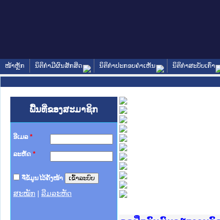
ໜ້າຫຼັກ
ນິຕິກໍາມີຜົນສັກສິດ
ນິຕິກໍາປະກອບຄໍາເຫັນ
ນິຕິກໍາສະບັບເກົ່າ
ພື້ນທີ່ຂອງສະມາຊິກ
ອີເມລ
*
ລະຫັດ
*
ຈື່ຂໍ້ມູນໄວ້ຄັ້ງໜ້າ
ສະໝັກ
|
ລືມລະຫັດ