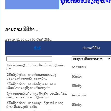
Ministry of Justice 
ເຜີຍແຜ່ວັບໄຊຈົດໝາຍເ
ກະຊວງຍຸຕິທຳ
ຊຸດຝຶກອົບຮົມວຽກງານຈ
ກອງປະຊຸມທົບທວນຄືນກາ
ຝຶກອົບຮົມ ຜູ່ປະສານງ
ຝຶກອົບຮົມ ຜູ່ປະສານງ
ເຜີຍແຜ່ແອັບກົດໝາຍລາ
ເຜີຍແຜ່ແອັບກົດໝາຍລາ
ຍົກລະດັບວຽກງານຈົດໝ
ຊຸດຝຶກອົບຮົມວຽກງານ
ລາຍການ ນິຕິກໍາ »
ສະແດງ 51-59 ຂອງ 59 ຜົນທີ່ໄດ້ຮັບ.
ຫົວຂໍ້
ປະເພດນິຕິກຳ
ຄໍາແນະນໍາກ່ຽວກັບ ການສ້າງກົດລະບຽບຂອງ
ຄໍາແນະນໍາ
ບ້ານ
ຂໍ້ຕົກລົງວ່າດ້ວຍ ການປະກອບສ່ວນຂອງ
ຂໍ້ຕົກລົງ
ປະຊາຊົນໃນການພັດທະນາບ້ານ
ຂໍ້ຕົກລົງວ່າດ້ວຍ ການຈັດຕັ້ງ ແລະ ການ
ຂໍ້ຕົກລົງ
ເຄື່ອນໄຫວຂອງອົງການປົກຄອງບ້ານ
ຄໍາແນະນໍາກ່ຽວກັບ ການສ້າງຕັ້ງ, ຍຸບເລີກ, ໂຮມ
ຄໍາແນະນໍາ
ເຂົ້າ, ແຍກອອກ ແລະ ປ່ຽນຊື່ບ້ານ
ຂໍ້ຕົກລົງວ່າດ້ວຍ ມາດຕະຖານອົງການປົກຄອງ
ຂໍ້ຕົກລົງ
ບ້ານເຂັ້ມແຂງໜັກແໜ້ນ