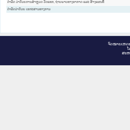
ດຳລັດ ວ່າດ້ວຍການສຳຫຼວດ ວັດແທກ, ຖ່າຍພາບທາງອາກາດ ແລະ ສ້າງແຜນທີ່
ດຳລັດວ່າດ້ວຍ ເອກະສານທາງການ
ຈົດ​ໝາຍ​ເຫດ​ທ
ໂ
ສະ​ຫ