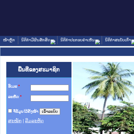
ໜ້າຫຼັກ
ນິຕິກໍາມີຜົນສັກສິດ
ນິຕິກໍາປະກອບຄໍາເຫັນ
ນິຕິກໍາສະບັບເກົ່າ
ພື້ນທີ່ຂອງສະມາຊິກ
ອີເມລ
*
ລະຫັດ
*
ຈື່ຂໍ້ມູນໄວ້ຄັ້ງໜ້າ
ສະໝັກ
|
ລືມລະຫັດ