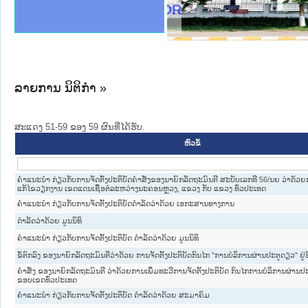
ງລັດຖະການໃຫ້ຜູ້ປະສານງານ
ງປະຕິບັດວຽກງານຈົດໝາຍເຫດ
ານຈົດໝາຍເຫດທາງລັດຖະການ
ານຈົດໝາຍເຫດທາງລັດຖະການ
ະ ເວັບໄຊຈົດໝາຍເຫດທາງ
ະ ເວັບໄຊຈົດໝາຍເຫດທາງ
ເຫດທາງລັດຖະການ ໃຫ້ຜູ້
ເຫດທາງລັດຖະການ ໃຫ້ຜູ້
of Justice Lao PDR
ານສັນຕິບານປະຊາຊົນ
ຄານຕຳຫຼວດປະຊາຊົນ
າຊົນ ພາກເໜືອ
ຊາຊົນ ພາກກາງ
າກເໜືອ
າກກາງ
ະການ
າກໃຕ້
ລາຍການ ນິຕິກໍາ »
ສະແດງ 51-59 ຂອງ 59 ຜົນທີ່ໄດ້ຮັບ.
ຫົວຂໍ້
ຄຳແນະນຳ ກ່ຽວກັບການຈັດຕັ້ງປະຕິບັດຄຳສັ່ງຂອງນາຍົກລັດຖະມົນຕີ ສະບັບເລກທີ 56/ນຍ ວ່າດ້ວ
ແກ້ໄຂວຽກງານ ເຂດແດນເຊື່ອຕໍ່ລະຫວ່າງນະຄອນຫຼວງ, ແຂວງ ກັບ ແຂວງ ທົ່ວປະເທດ
ຄຳແນະນຳ ກ່ຽວກັບການຈັດຕັ້ງປະຕິບັດດຳລັດວ່າດ້ວຍ ເອກະສານທາງການ
ດຳລັດວ່າດ້ວຍ ມູນນິທິ
ຄຳແນະນຳ ກ່ຽວກັບການຈັດຕັ້ງປະຕິບັດ ດຳລັດວ່າດ້ວຍ ມູນນິທິ
ຂໍ້ຕົກລົງ ຂອງນາຍົກລັດຖະມົນຕີວ່າດ້ວຍ ການຈັດຕັ້ງປະຕິບັດກົນໄກ "ການບໍລິການຜ່ານປະຕູດຽວ" ຢູ່
ຄຳສັ່ງ ຂອງນາຍົກລັດຖະມົນຕີ ວ່າດ້ວຍການເພີ່ມທະວີການຈັດຕັ້ງປະຕິບັດ ກົນໄກການບໍລິການຜ່ານ
ຂອບເຂດທົ່ວປະເທດ
ຄຳແນະນຳ ກ່ຽວກັບການຈັດຕັ້ງປະຕິບັດ ດຳລັດວ່າດ້ວຍ ສະມາຄົມ