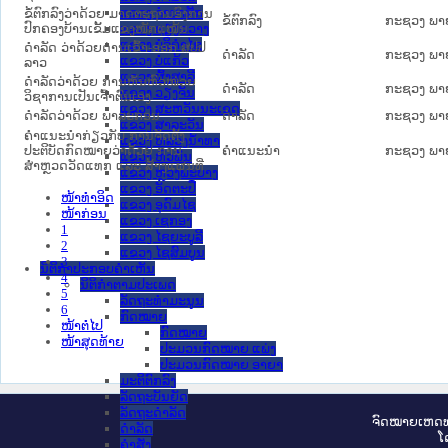
ແຂວງ ຈໍາປາສັກ
ຂໍ້ຕົກລົງວ່າດ້ວຍ ມາດຕະຖານອົງການ
ຂໍ້ຕົກລົງ
ກະຊວງ ພາ
ປົກຄອງບ້ານເຂັ້ມແຂງໜັກແໜ້ນ
ແຂວງ ຊຽງຂວາງ
ແຂວງ ບໍລິຄໍາໄຊ
ດຳລັດ ວ່າດ້ວຍດ່ານເຂົ້າ-ອອກ ສປປ
ດໍາລັດ
ກະຊວງ ພາ
ແຂວງ ບໍ່ແກ້ວ
ລາວ
ແຂວງ ຜົ້ງສາລີ
ດຳລັດວ່າດ້ວຍ ການຫັນຫົວໜ່ວຍ
ດໍາລັດ
ກະຊວງ ພາ
ແຂວງ ວຽງຈັນ
ວິຊາການເປັນເຈົ້າຕົນເອງ
ແຂວງ ສະຫວັນນະເຂດ
ດຳລັດວ່າດ້ວຍ ພາລະກອນ
ດໍາລັດ
ກະຊວງ ພາ
ແຂວງ ສາລະວັນ
ຄຳແນະນຳກ່ຽວກັບ ການຈັດຕັ້ງ
ແຂວງ ຫລວງນໍ້າທາ
ປະຕິບັດກົດໝາຍວ່າດ້ວຍ ການ
ຄໍາແນະນໍາ
ກະຊວງ ພາ
ແຂວງ ຫົວພັນ
ສຳຫຼວດວັດແທກ ແລະ ສ້າງແຜນທີ່
ແຂວງ ຫຼວງພະບາງ
ແຂວງ ອັດຕະປື
ໜ້າທໍາອິດ
ແຂວງ ອຸດົມໄຊ
ໜ້າກ່ອນ
ແຂວງ ເຊກອງ
1
ແຂວງ ໄຊຍະບູລີ
2
ແຂວງ ໄຊສົມບູນ
3
ນິຕິກໍາປະກອບຄໍາເຫັນ
4
ນິຕິກໍາຕາມປະເພດ
5
ລັດຖະທໍາມະນູນ
6
ກົດໝາຍ
ໜ້າຕໍ່ໄປ
ກົດໝາຍ
ໜ້າສຸດທ້າຍ
ປະມວນກົດໝາຍ ແພ່ງ
ປະມວນກົດໝາຍ ອາຍາ
ມະຕິຕົກລົງ
ລັດຖະບັນຍັດ
ລັດຖະດໍາລັດ
ຈົດ​ໝາຍ​ເຫດ​ທ
ດໍາລັດ
ໂ
ຄໍາສັ່ງ