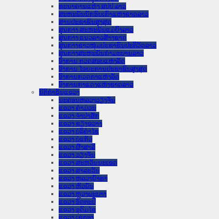
ທະນາຄານແຫ່ງ ສປປ ລາວ
ສະຫະພັນນັກຮົບເກົ່າແຫ່ງຊາດລາວ
ສານປະຊາຊົນສູງສຸດ
ສູນກາງ ສະຫະພັນແມ່ຍິງລາວ
ສູນກາງ ແນວລາວສ້າງຊາດ
ສູນກາງຊາວໜຸ່ມປະຊາຊົນປະຕິວັດລາວ
ສູນກາງສະຫະພັນກຳມະບານລາວ
ອົງການ ກວດສອບແຫ່ງລັດ
ອົງການ ໄອຍະການປະຊາຊົນສູງສຸດ
ອົງການກວດກາແຫ່ງລັດ
ອົງການກາແດງແຫ່ງຊາດລາວ
ນິຕິກໍາຂັ້ນແຂວງ
ນະ​ຄອນ​ຫລວງວຽງຈັນ
ແຂວງ ຄໍາມ່ວນ
ແຂວງ ຈໍາປາສັກ
ແຂວງ ຊຽງຂວາງ
ແຂວງ ບໍລິຄໍາໄຊ
ແຂວງ ບໍ່ແກ້ວ
ແຂວງ ຜົ້ງສາລີ
ແຂວງ ວຽງຈັນ
ແຂວງ ສະຫວັນນະເຂດ
ແຂວງ ສາລະວັນ
ແຂວງ ຫລວງນໍ້າທາ
ແຂວງ ຫົວພັນ
ແຂວງ ຫຼວງພະບາງ
ແຂວງ ອັດຕະປື
ແຂວງ ອຸດົມໄຊ
ແຂວງ ເຊກອງ