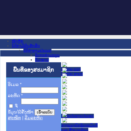
ໜ້າຫຼັກ
ນິຕິກໍາມີຜົນສັກສິດ
ນິຕິກໍາຕາມປະເພດ
ລັດຖະທໍາມະນູນ
ກົດໝາຍ
ກົດໝາຍ
ພື້ນທີ່ຂອງສະມາຊິກ
ປະມວນກົດໝາຍ ແພ່ງ
ປະມວນກົດໝາຍ ອາຍາ
ມະຕິຕົກລົງ
ລັດຖະບັນຍັດ
ອີເມລ
*
ລັດຖະດໍາລັດ
ດໍາລັດ
ລະຫັດ
*
ຄໍາສັ່ງ
ຂໍ້ຕົກລົງ
ຈື່
ຄໍາແນະນໍາ
ນິຕິກໍາຂັ້ນສູນກາງ
ຂໍ້ມູນໄວ້ຄັ້ງໜ້າ
ຫ້ອງວ່າການສໍານັກງານປະທານປະເທດ
ສະໝັກ
|
ລືມລະຫັດ
ສະພາແຫ່ງຊາດ
ຫ້ອງວ່າການສຳນັກງານນາຍົກລັດຖະມົນຕີ
ກະຊວງ ກະສິກຳ ແລະ ສິ່ງແວດລ້ອມ