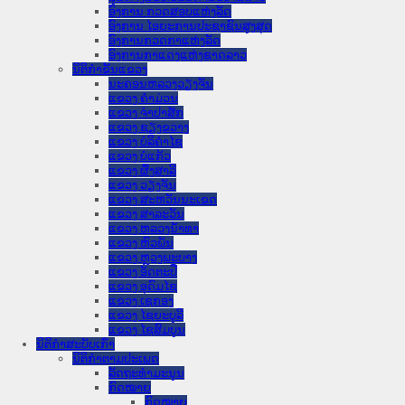
ອົງການ ກວດສອບແຫ່ງລັດ
ອົງການ ໄອຍະການປະຊາຊົນສູງສຸດ
ອົງການກວດກາແຫ່ງລັດ
ອົງການກາແດງແຫ່ງຊາດລາວ
ນິຕິກໍາຂັ້ນແຂວງ
ນະ​ຄອນ​ຫລວງວຽງຈັນ
ແຂວງ ຄໍາມ່ວນ
ແຂວງ ຈໍາປາສັກ
ແຂວງ ຊຽງຂວາງ
ແຂວງ ບໍລິຄໍາໄຊ
ແຂວງ ບໍ່ແກ້ວ
ແຂວງ ຜົ້ງສາລີ
ແຂວງ ວຽງຈັນ
ແຂວງ ສະຫວັນນະເຂດ
ແຂວງ ສາລະວັນ
ແຂວງ ຫລວງນໍ້າທາ
ແຂວງ ຫົວພັນ
ແຂວງ ຫຼວງພະບາງ
ແຂວງ ອັດຕະປື
ແຂວງ ອຸດົມໄຊ
ແຂວງ ເຊກອງ
ແຂວງ ໄຊຍະບູລີ
ແຂວງ ໄຊສົມບູນ
ນິຕິກໍາສະບັບເກົ່າ
ນິຕິກຳຕາມປະເພດ
ລັດຖະທໍາມະນູນ
ກົດໝາຍ
ກົດໝາຍ