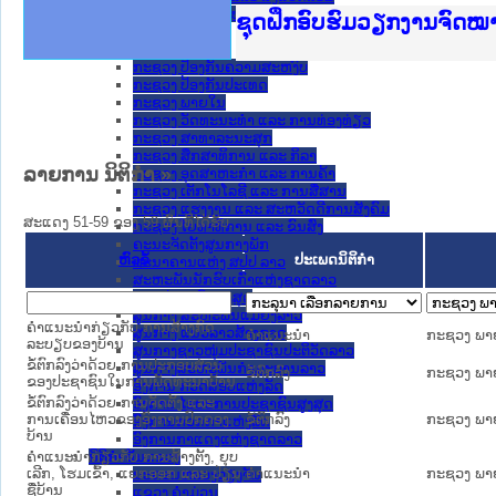
ກະຊວງ ການຕ່າງປະເທດ
Ministry of Justice Lao
ເຜີຍແຜ່ວັບໄຊຈົດໝາຍເຫດທ
ກະຊວງຍຸຕິທຳ
ຊຸດຝຶກອົບຮົມວຽກງານຈົດ
ກອງປະຊຸມທົບທວນຄືນການຈັ
ຝຶກອົບຮົມ ຜູ່ປະສານງານວ
ຝຶກອົບຮົມ ຜູ່ປະສານງານວ
ເຜີຍແຜ່ແອັບກົດໝາຍລາວ ແ
ເຜີຍແຜ່ແອັບກົດໝາຍລາວ ແ
ຍົກລະດັບວຽກງານຈົດໝາຍເ
ຊຸດຝຶກອົບຮົມວຽກງານຈົດ
ກະຊວງ ການເງິນ
ກະຊວງ ຍຸຕິທໍາ
ກະຊວງ ປ້ອງກັນຄວາມສະຫງົບ
ກະຊວງ ປ້ອງກັນປະເທດ
ກະຊວງ ພາຍໃນ
ກະຊວງ ວັດທະນະທຳ ແລະ ການທ່ອງທ່ຽວ
ກະຊວງ ສາທາລະນະສຸກ
ກະຊວງ ສຶກສາທິການ ແລະ ກິລາ
ລາຍການ ນິຕິກໍາ »
ກະຊວງ ອຸດສາຫະກຳ ແລະ ການຄ້າ
ກະຊວງ ເຕັກໂນໂລຊີ ແລະ ການສື່ສານ
ກະຊວງ ແຮງງານ ແລະ ສະຫວັດດີການສັງຄົມ
ສະແດງ 51-59 ຂອງ 59 ຜົນທີ່ໄດ້ຮັບ.
ກະຊວງ ໂຍທາທິການ ແລະ ຂົນສົ່ງ
ຄະນະຈັດຕັ້ງສູນກາງພັກ
ຫົວຂໍ້
ປະເພດນິຕິກຳ
ທະນາຄານແຫ່ງ ສປປ ລາວ
ສະຫະພັນນັກຮົບເກົ່າແຫ່ງຊາດລາວ
ສານປະຊາຊົນສູງສຸດ
ສູນກາງ ສະຫະພັນແມ່ຍິງລາວ
ຄໍາແນະນໍາກ່ຽວກັບ ການສ້າງກົດ
ສູນກາງ ແນວລາວສ້າງຊາດ
ຄໍາແນະນໍາ
ກະຊວງ ພາ
ລະບຽບຂອງບ້ານ
ສູນກາງຊາວໜຸ່ມປະຊາຊົນປະຕິວັດລາວ
ຂໍ້ຕົກລົງວ່າດ້ວຍ ການປະກອບສ່ວນ
ສູນກາງສະຫະພັນກຳມະບານລາວ
ຂໍ້ຕົກລົງ
ກະຊວງ ພາ
ຂອງປະຊາຊົນໃນການພັດທະນາບ້ານ
ອົງການ ກວດສອບແຫ່ງລັດ
ຂໍ້ຕົກລົງວ່າດ້ວຍ ການຈັດຕັ້ງ ແລະ
ອົງການ ໄອຍະການປະຊາຊົນສູງສຸດ
ການເຄື່ອນໄຫວຂອງອົງການປົກຄອງ
ຂໍ້ຕົກລົງ
ກະຊວງ ພາ
ອົງການກວດກາແຫ່ງລັດ
ບ້ານ
ອົງການກາແດງແຫ່ງຊາດລາວ
ຄໍາແນະນໍາກ່ຽວກັບ ການສ້າງຕັ້ງ, ຍຸບ
ນິຕິກໍາຂັ້ນແຂວງ
ເລີກ, ໂຮມເຂົ້າ, ແຍກອອກ ແລະ ປ່ຽນ
ຄໍາແນະນໍາ
ກະຊວງ ພາ
ນະ​ຄອນ​ຫລວງວຽງຈັນ
ຊື່ບ້ານ
ແຂວງ ຄໍາມ່ວນ