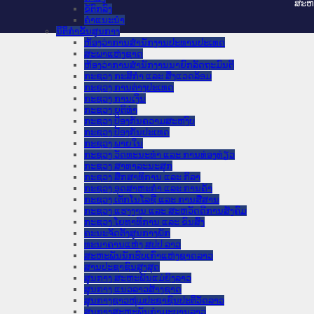
ສະ​ຫ
ຂໍ້ຕົກລົງ
ຄໍາແນະນໍາ
ນິຕິກຳຂັ້ນສູນກາງ
ຫ້ອງວ່າການສໍານັກງານປະທານປະເທດ
ສະພາແຫ່ງຊາດ
ຫ້ອງວ່າການສຳນັກງານນາຍົກລັດຖະມົນຕີ
ກະຊວງ ກະສິກຳ ແລະ ສິ່ງແວດລ້ອມ
ກະຊວງ ການຕ່າງປະເທດ
ກະຊວງ ການເງິນ
ກະຊວງ ຍຸຕິທໍາ
ກະຊວງ ປ້ອງກັນຄວາມສະຫງົບ
ກະຊວງ ປ້ອງກັນປະເທດ
ກະຊວງ ພາຍໃນ
ກະຊວງ ວັດທະນະທຳ ແລະ ການທ່ອງທ່ຽວ
ກະຊວງ ສາທາລະນະສຸກ
ກະຊວງ ສຶກສາທິການ ແລະ ກິລາ
ກະຊວງ ອຸດສາຫະກຳ ແລະ ການຄ້າ
ກະຊວງ ເຕັກໂນໂລຊີ ແລະ ການສື່ສານ
ກະຊວງ ແຮງງານ ແລະ ສະຫວັດດີການສັງຄົມ
ກະຊວງ ໂຍທາທິການ ແລະ ຂົນສົ່ງ
ຄະນະຈັດຕັ້ງສູນກາງພັກ
ທະນາຄານແຫ່ງ ສປປ ລາວ
ສະຫະພັນນັກຮົບເກົ່າແຫ່ງຊາດລາວ
ສານປະຊາຊົນສູງສຸດ
ສູນກາງ ສະຫະພັນແມ່ຍິງລາວ
ສູນກາງ ແນວລາວສ້າງຊາດ
ສູນກາງຊາວໜຸ່ມປະຊາຊົນປະຕິວັດລາວ
ສູນກາງສະຫະພັນກຳມະບານລາວ