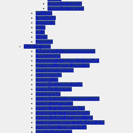
ປະມວນກົດໝາຍ ແພ່ງ
ປະມວນກົດໝາຍ ອາຍາ
ມະຕິຕົກລົງ
ລັດຖະບັນຍັດ
ລັດຖະດໍາລັດ
ດໍາລັດ
ຄໍາສັ່ງ
ຂໍ້ຕົກລົງ
ຄໍາແນະນໍາ
ນິຕິກໍາຂັ້ນສູນກາງ
ຫ້ອງວ່າການສໍານັກງານປະທານປະເທດ
ສະພາແຫ່ງຊາດ
ຫ້ອງວ່າການສຳນັກງານນາຍົກລັດຖະມົນຕີ
ກະຊວງ ກະສິກຳ ແລະ ສິ່ງແວດລ້ອມ
ກະຊວງ ການຕ່າງປະເທດ
ກະຊວງ ການເງິນ
ກະຊວງ ຍຸຕິທໍາ
ກະຊວງ ປ້ອງກັນຄວາມສະຫງົບ
ກະຊວງ ປ້ອງກັນປະເທດ
ກະຊວງ ພາຍໃນ
ກະຊວງ ວັດທະນະທຳ ແລະ ການທ່ອງທ່ຽວ
ກະຊວງ ສາທາລະນະສຸກ
ກະຊວງ ສຶກສາທິການ ແລະ ກິລາ
ກະຊວງ ອຸດສາຫະກຳ ແລະ ການຄ້າ
ກະຊວງ ເຕັກໂນໂລຊີ ແລະ ການສື່ສານ
ກະຊວງ ແຮງງານ ແລະ ສະຫວັດດີການສັງຄົມ
ກະຊວງ ໂຍທາທິການ ແລະ ຂົນສົ່ງ
ຄະນະຈັດຕັ້ງສູນກາງພັກ