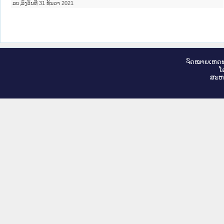
ລບ,ລົງວັນທີ 31 ທັນວາ 2021
ຈົດ​ໝາຍ​ເຫດ​ທ
ໂ
ສະ​ຫ