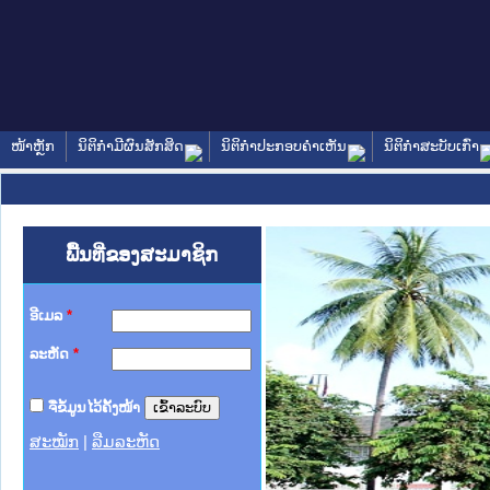
ໜ້າຫຼັກ
ນິຕິກໍາມີຜົນສັກສິດ
ນິຕິກໍາປະກອບຄໍາເຫັນ
ນິຕິກໍາສະບັບເກົ່າ
ພື້ນທີ່ຂອງສະມາຊິກ
ອີເມລ
*
ລະຫັດ
*
ຈື່ຂໍ້ມູນໄວ້ຄັ້ງໜ້າ
ສະໝັກ
|
ລືມລະຫັດ