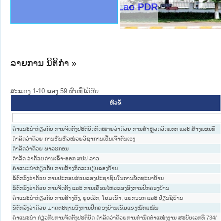
ງລັດຖະການໃຫ້ຜູ້ປະສານງານ
ງປະຕິບັດວຽກງານຈົດໝາຍເຫດ
ານຈົດໝາຍເຫດທາງລັດຖະການ
ານຈົດໝາຍເຫດທາງລັດຖະການ
ະ ເວັບໄຊຈົດໝາຍເຫດທາງ
ະ ເວັບໄຊຈົດໝາຍເຫດທາງ
ເຫດທາງລັດຖະການ ໃຫ້ຜູ້
ເຫດທາງລັດຖະການ ໃຫ້ຜູ້
istry of Justice Lao PDR
ານສັນຕິບານປະຊາຊົນ
ຄານຕຳຫຼວດປະຊາຊົນ
າຊົນ ພາກເໜືອ
ຊາຊົນ ພາກກາງ
າກເໜືອ
າກກາງ
ະການ
າກໃຕ້
ລາຍການ ນິຕິກໍາ »
ສະແດງ 1-10 ຂອງ 59 ຜົນທີ່ໄດ້ຮັບ.
ຫົວຂໍ້
ຄຳແນະນຳກ່ຽວກັບ ການຈັດຕັ້ງປະຕິບັດກົດໝາຍວ່າດ້ວຍ ການສຳຫຼວດວັດແທກ ແລະ ສ້າງແຜນທີ່
ດຳລັດວ່າດ້ວຍ ການຫັນຫົວໜ່ວຍວິຊາການເປັນເຈົ້າຕົນເອງ
ດຳລັດວ່າດ້ວຍ ພາລະກອນ
ດຳລັດ ວ່າດ້ວຍດ່ານເຂົ້າ-ອອກ ສປປ ລາວ
ຄໍາແນະນໍາກ່ຽວກັບ ການສ້າງກົດລະບຽບຂອງບ້ານ
ຂໍ້ຕົກລົງວ່າດ້ວຍ ການປະກອບສ່ວນຂອງປະຊາຊົນໃນການພັດທະນາບ້ານ
ຂໍ້ຕົກລົງວ່າດ້ວຍ ການຈັດຕັ້ງ ແລະ ການເຄື່ອນໄຫວຂອງອົງການປົກຄອງບ້ານ
ຄໍາແນະນໍາກ່ຽວກັບ ການສ້າງຕັ້ງ, ຍຸບເລີກ, ໂຮມເຂົ້າ, ແຍກອອກ ແລະ ປ່ຽນຊື່ບ້ານ
ຂໍ້ຕົກລົງວ່າດ້ວຍ ມາດຕະຖານອົງການປົກຄອງບ້ານເຂັ້ມແຂງໜັກແໜ້ນ
ຄຳແນະນຳ ກ່ຽວກັບການຈັດຕັ້ງປະຕິບັດ ດຳລັດວ່າດ້ວຍການກຳນົດຕຳແໜ່ງງານ ສະບັບເລກທີ 734/