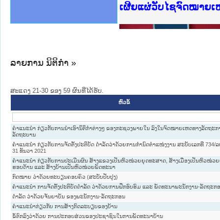
ງລັດຖະການໃຫ້ຜູ້ປະສານງານ
ງປະຕິບັດວຽກງານຈົດໝາຍເຫດ
ານຈົດໝາຍເຫດທາງລັດຖະການ
ານຈົດໝາຍເຫດທາງລັດຖະການ
ະ ເວັບໄຊຈົດໝາຍເຫດທາງ
ະ ເວັບໄຊຈົດໝາຍເຫດທາງ
ເຫດທາງລັດຖະການ ໃຫ້ຜູ້
ເຫດທາງລັດຖະການ ໃຫ້ຜູ້
ເຜີຍແຜ່ວັບໄຊຈົດໝາຍເ
ານສັນຕິບານປະຊາຊົນ
ຄານຕຳຫຼວດປະຊາຊົນ
າຊົນ ພາກເໜືອ
ຊາຊົນ ພາກກາງ
າກເໜືອ
າກກາງ
ະການ
າກໃຕ້
ລາຍການ ນິຕິກໍາ »
ສະແດງ 21-30 ຂອງ 59 ຜົນທີ່ໄດ້ຮັບ.
ຫົວຂໍ້
ຄໍາແນະນໍາ ກ່ຽວກັບການນໍາເອົານິຕິກໍາຕ່າງໆ ຂອງກະຊວງພາຍໃນ ລົງໃນຈົດໝາຍເຫດທາງລັດຖະ
ລັດຖະບານ
ຄຳແນະນຳ ກ່ຽວກັບການຈັດຕັ້ງປະຕິບັດ ດຳລັດວ່າດ້ວຍການກຳນົດຕຳແໜ່ງງານ ສະບັບເລກທີ 734/ລບ,
31 ທັນວາ 2021
ຄໍາແນະນໍາ ກ່ຽວກັບການປະເມີນຜົນ ສ້າງແຂວງເປັນຫົວໜ່ວຍຍຸດທະສາດ, ສ້າງເມືອງເປັນຫົວໜ່ວຍ
ຮອບດ້ານ ແລະ ສ້າງບ້ານເປັນຫົວໜ່ວຍພັດທະນາ
ກົດໝາຍ ວ່າດ້ວຍທະບຽນຄອບຄົວ (ສະບັບປັບປຸງ)
ຄຳແນະນຳ ການຈັດຕັ້ງປະຕິບັດດຳລັດ ວ່າດ້ວຍການຝຶກອົບຮົມ ແລະ ພັດທະນາພະນັກງານ-ລັດຖະກ
ດຳລັດ ວ່າດ້ວຍຈັນຍາບັນ ຂອງພະນັກງານ-ລັດຖະກອນ
ຄໍາແນະນໍາກ່ຽວກັບ ການສ້າງກົດລະບຽບຂອງບ້ານ
ຂໍ້ຕົກລົງວ່າດ້ວຍ ການປະກອບສ່ວນຂອງປະຊາຊົນໃນການພັດທະນາບ້ານ