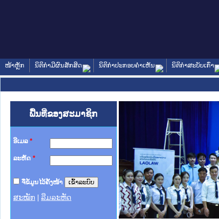
ໜ້າຫຼັກ
ນິຕິກໍາມີຜົນສັກສິດ
ນິຕິກໍາປະກອບຄໍາເຫັນ
ນິຕິກໍາສະບັບເກົ່າ
ພື້ນທີ່ຂອງສະມາຊິກ
ອີເມລ
*
ລະຫັດ
*
ຈື່ຂໍ້ມູນໄວ້ຄັ້ງໜ້າ
ສະໝັກ
|
ລືມລະຫັດ