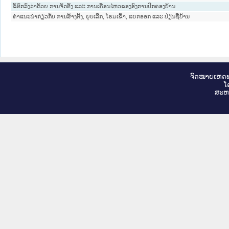
ຂໍ້ຕົກລົງວ່າດ້ວຍ ການຈັດຕັ້ງ ແລະ ການເຄື່ອນໄຫວຂອງອົງການປົກຄອງບ້ານ
ຄໍາແນະນໍາກ່ຽວກັບ ການສ້າງຕັ້ງ, ຍຸບເລີກ, ໂຮມເຂົ້າ, ແຍກອອກ ແລະ ປ່ຽນຊື່ບ້ານ
ຈົດ​ໝາຍ​ເຫດ​ທ
ໂ
ສະ​ຫ