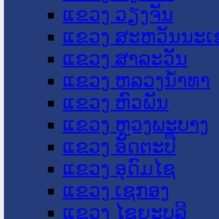
ແຂວງ ວຽງຈັນ
ແຂວງ ສະຫວັນນະເ
ແຂວງ ສາລະວັນ
ແຂວງ ຫລວງນໍ້າທາ
ແຂວງ ຫົວພັນ
ແຂວງ ຫຼວງພະບາງ
ແຂວງ ອັດຕະປື
ແຂວງ ອຸດົມໄຊ
ແຂວງ ເຊກອງ
ແຂວງ ໄຊຍະບູລີ