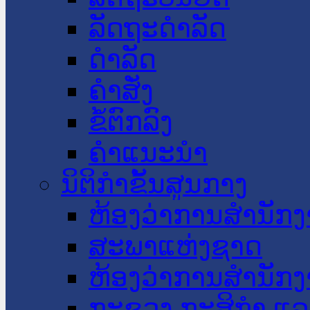
ລັດຖະດໍາລັດ
ດໍາລັດ
ຄໍາສັ່ງ
ຂໍ້ຕົກລົງ
ຄໍາແນະນໍາ
ນິຕິກໍາຂັ້ນສູນກາງ
ຫ້ອງວ່າການສໍານັ
ສະພາແຫ່ງຊາດ
ຫ້ອງວ່າການສຳນັກງ
ກະຊວງ ກະສິກຳ ແລະ