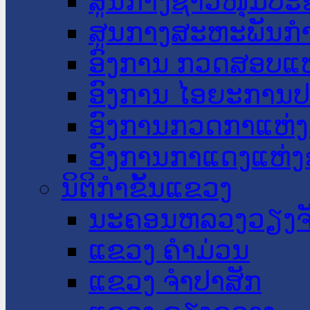
ສູນກາງຊາວໜຸ່ມປະ
ສູນກາງສະຫະພັນກ
ອົງການ ກວດສອບແຫ
ອົງການ ໄອຍະການປ
ອົງການກວດກາແຫ່ງ
ອົງການກາແດງແຫ່
ນິຕິກໍາຂັ້ນແຂວງ
ນະ​ຄອນ​ຫລວງວຽງຈ
ແຂວງ ຄໍາມ່ວນ
ແຂວງ ຈໍາປາສັກ