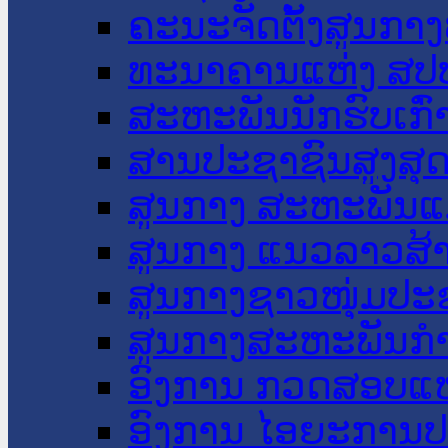
ຄະນະຈັດຕັ້ງສູນກາງ
ທະນາຄານແຫ່ງ ສປ
ສະຫະພັນນັກຮົບເກົ
ສານປະຊາຊົນສູງສຸ
ສູນກາງ ສະຫະພັນແ
ສູນກາງ ແນວລາວສ້
ສູນກາງຊາວໜຸ່ມປະ
ສູນກາງສະຫະພັນກ
ອົງການ ກວດສອບແຫ
ອົງການ ໄອຍະການປ