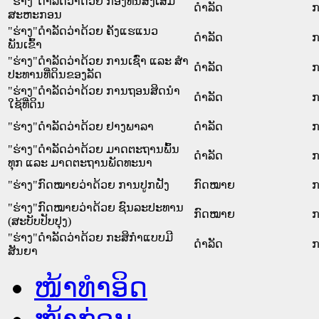
"ຮ່າງ"ດຳລັດວ່າດ້ວຍ ກອງທຶນສົ່ງເສີມ
ດໍາລັດ
ກ
ສະຫະກອນ
"ຮ່າງ"ດຳລັດວ່າດ້ວຍ ຄັງແຮແນວ
ດໍາລັດ
ກ
ພັນເຂົ້າ
"ຮ່າງ"ດຳລັດວ່າດ້ວຍ ການເຊົ່າ ແລະ ສຳ
ດໍາລັດ
ກ
ປະທານທີ່ດິນຂອງລັດ
"ຮ່າງ"ດຳລັດວ່າດ້ວຍ ການຖອນສິດນຳ
ດໍາລັດ
ກ
ໃຊ້ທີ່ດິນ
"ຮ່າງ"ດຳລັດວ່າດ້ວຍ ຢາງພາລາ
ດໍາລັດ
ກ
"ຮ່າງ"ດຳລັດວ່າດ້ວຍ ມາດຕະຖານພົ້ນ
ດໍາລັດ
ກ
ທຸກ ແລະ ມາດຕະຖານພັດທະນາ
"ຮ່າງ"ກົດໝາຍວ່າດ້ວຍ ການປູກຝັງ
ກົດໝາຍ
ກ
"ຮ່າງ"ກົດໝາຍວ່າດ້ວຍ ຊົນລະປະທານ
ກົດໝາຍ
ກ
(ສະບັບປັບປຸງ)
"ຮ່າງ"ດຳລັດວ່າດ້ວຍ ກະສິກຳແບບມີ
ດໍາລັດ
ກ
ສັນຍາ
ໜ້າທໍາອິດ