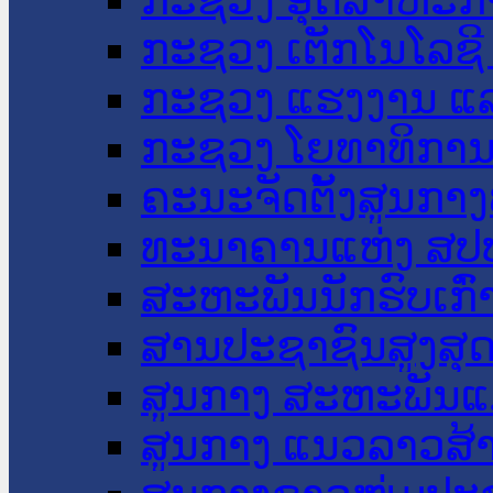
ກະຊວງ ເຕັກໂນໂລຊີ
ກະຊວງ ແຮງງານ ແລ
ກະຊວງ ໂຍທາທິການ 
ຄະນະຈັດຕັ້ງສູນກາງ
ທະນາຄານແຫ່ງ ສປ
ສະຫະພັນນັກຮົບເກົ
ສານປະຊາຊົນສູງສຸ
ສູນກາງ ສະຫະພັນແ
ສູນກາງ ແນວລາວສ້