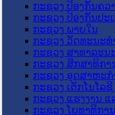
ກະຊວງ ປ້ອງກັນຄວ
ກະຊວງ ປ້ອງກັນປະ
ກະຊວງ ພາຍໃນ
ກະຊວງ ວັດທະນະທຳ
ກະຊວງ ສາທາລະນະ
ກະຊວງ ສຶກສາທິການ
ກະຊວງ ອຸດສາຫະກຳ
ກະຊວງ ເຕັກໂນໂລຊີ
ກະຊວງ ແຮງງານ ແລ
ກະຊວງ ໂຍທາທິການ 