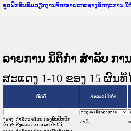
Ministry of Justice Lao PDR
ເຜີຍແຜ່ວັບໄຊຈົດໝາຍເຫດທາງລັດຖະການ ແລະ ແອັບກ
ກະຊວງຍຸຕິທຳ
ຊຸດຝຶກອົບຮົມວຽກງານຈົດໝາຍເຫດທາງລັດຖະການ ໃ
ກອງປະຊຸມທົບທວນຄືນການຈັດຕັ້ງປະຕິບັດວຽກງານຈ
ຝຶກອົບຮົມ ຜູ່ປະສານງານວຽກງານຈົດໝາຍເຫດທາງລັ
ຝຶກອົບຮົມ ຜູ່ປະສານງານວຽກງານຈົດໝາຍເຫດທາງລັດ
ເຜີຍແຜ່ແອັບກົດໝາຍລາວ ແລະ ເວັບໄຊຈົດໝາຍເຫດທ
ເຜີຍແຜ່ແອັບກົດໝາຍລາວ ແລະ ເວັບໄຊຈົດໝາຍເຫດທາ
ຍົກລະດັບວຽກງານຈົດໝາຍເຫດທາງລັດຖະການໃຫ້ຜູ້
ຊຸດຝຶກອົບຮົມວຽກງານຈົດໝາຍເຫດທາງລັດຖະການ ໃ
ລາຍການ ນິຕິກໍາ ສໍາລັບ ກ
ສະແດງ 1-10 ຂອງ 15 ຜົນທີ່ໄ
ຫົວຂໍ້
ປະເພດນິຕິກຳ
"ຮ່າງ"ດຳລັດວ່າດ້ວຍ ກອງທຶນປົກປັກ
ດໍາລັດ
ກ
ຮັກສາສິ່ງແວດລ້ອມ ແລະ ປ່າໄມ້