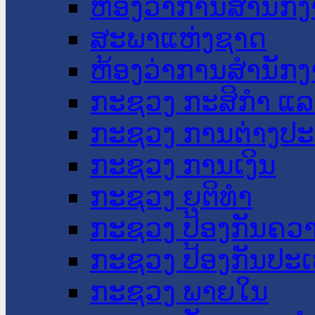
ຫ້ອງວ່າການສໍານັ
ສະພາແຫ່ງຊາດ
ຫ້ອງວ່າການສຳນັກງ
ກະຊວງ ກະສິກຳ ແລະ
ກະຊວງ ການຕ່າງປ
ກະຊວງ ການເງິນ
ກະຊວງ ຍຸຕິທໍາ
ກະຊວງ ປ້ອງກັນຄວ
ກະຊວງ ປ້ອງກັນປະ
ກະຊວງ ພາຍໃນ