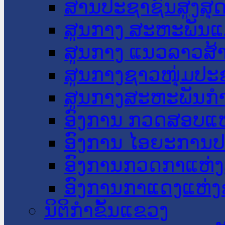
ສານປະຊາຊົນສູງສຸ
ສູນກາງ ສະຫະພັນແ
ສູນກາງ ແນວລາວສ້
ສູນກາງຊາວໜຸ່ມປະ
ສູນກາງສະຫະພັນກ
ອົງການ ກວດສອບແຫ
ອົງການ ໄອຍະການປ
ອົງການກວດກາແຫ່ງ
ອົງການກາແດງແຫ່
ນິຕິກໍາຂັ້ນແຂວງ