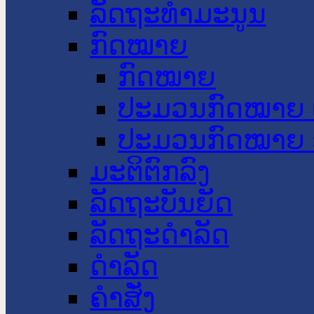
ລັດຖະທໍາມະນູນ
ກົດໝາຍ
ກົດໝາຍ
ປະມວນກົດໝາຍ 
ປະມວນກົດໝາຍ 
ມະຕິຕົກລົງ
ລັດຖະບັນຍັດ
ລັດຖະດໍາລັດ
ດໍາລັດ
ຄໍາສັ່ງ