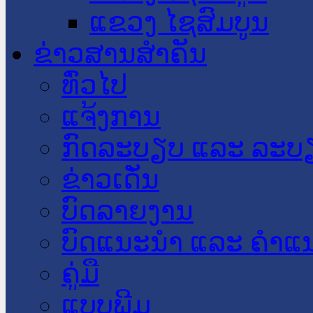
ແຂວງ ໄຊສົມບູນ
ຂ່າວສານສໍາຄັນ
​ທົ່ວ​ໄປ
ແຈ້ງການ
ກົດລະບຽບ ແລະ ລະບ
ຂ່າວເດັ່ນ
ບົດລາຍງານ
ບົດແນະນໍາ ແລະ ຄໍາແ
ຄູ່ມື
ແບບພີມ