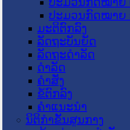
ປະມວນກົດໝາຍ 
ປະມວນກົດໝາຍ 
ມະຕິຕົກລົງ
ລັດຖະບັນຍັດ
ລັດຖະດໍາລັດ
ດໍາລັດ
ຄໍາສັ່ງ
ຂໍ້ຕົກລົງ
ຄໍາແນະນໍາ
ນິຕິກຳຂັ້ນສູນກາງ