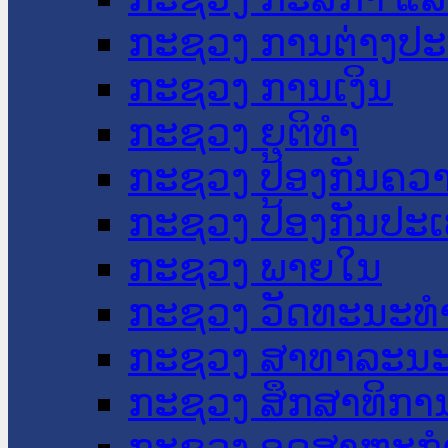
ກະຊວງ ການຕ່າງປ
ກະຊວງ ການເງິນ
ກະຊວງ ຍຸຕິທໍາ
ກະຊວງ ປ້ອງກັນຄວ
ກະຊວງ ປ້ອງກັນປະ
ກະຊວງ ພາຍໃນ
ກະຊວງ ວັດທະນະທຳ
ກະຊວງ ສາທາລະນະ
ກະຊວງ ສຶກສາທິການ
ກະຊວງ ອຸດສາຫະກຳ