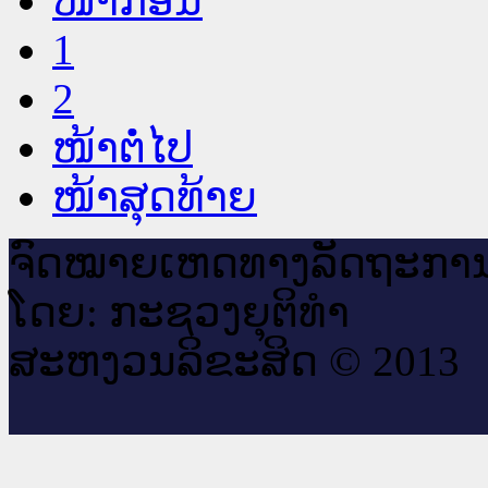
ໜ້າກ່ອນ
1
2
ໜ້າຕໍ່ໄປ
ໜ້າສຸດທ້າຍ
ຈົດ​ໝາຍ​ເຫດ​ທາງ​ລັດ​ຖະ​ກາ
ໂດຍ: ກະ​ຊວງຍຸ​ຕິ​ທຳ
ສະ​ຫງວນ​ລິ​ຂະ​ສິດ © 2013