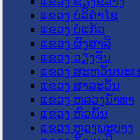
ແຂວງ ຊຽງຂວາງ
ແຂວງ ບໍລິຄໍາໄຊ
ແຂວງ ບໍ່ແກ້ວ
ແຂວງ ຜົ້ງສາລີ
ແຂວງ ວຽງຈັນ
ແຂວງ ສະຫວັນນະເ
ແຂວງ ສາລະວັນ
ແຂວງ ຫລວງນໍ້າທາ
ແຂວງ ຫົວພັນ
ແຂວງ ຫຼວງພະບາງ