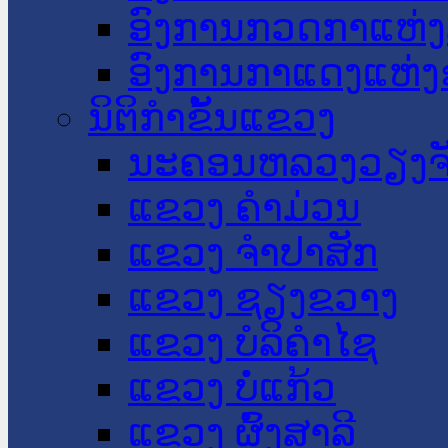
ອົງການກວດກາແຫ່ງ
ອົງການກາແດງແຫ່
ນິຕິກໍາຂັ້ນແຂວງ
ນະ​ຄອນ​ຫລວງວຽງຈ
ແຂວງ ຄໍາມ່ວນ
ແຂວງ ຈໍາປາສັກ
ແຂວງ ຊຽງຂວາງ
ແຂວງ ບໍລິຄໍາໄຊ
ແຂວງ ບໍ່ແກ້ວ
ແຂວງ ຜົ້ງສາລີ