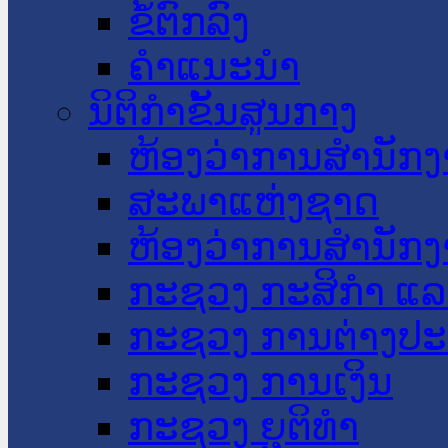
ຂໍ້ຕົກລົງ
ຄໍາແນະນໍາ
ນິຕິກໍາຂັ້ນສູນກາງ
ຫ້ອງວ່າການສໍານັ
ສະພາແຫ່ງຊາດ
ຫ້ອງວ່າການສຳນັກງ
ກະຊວງ ກະສິກຳ ແລະ
ກະຊວງ ການຕ່າງປ
ກະຊວງ ການເງິນ
ກະຊວງ ຍຸຕິທໍາ