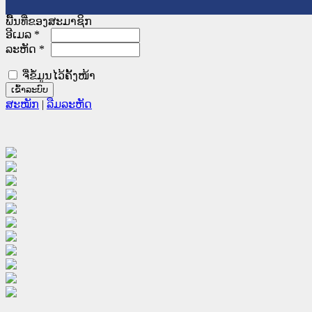
ພື້ນທີ່ຂອງສະມາຊິກ
ອີເມລ
*
ລະຫັດ
*
ຈື່ຂໍ້ມູນໄວ້ຄັ້ງໜ້າ
ສະໝັກ
|
ລືມລະຫັດ