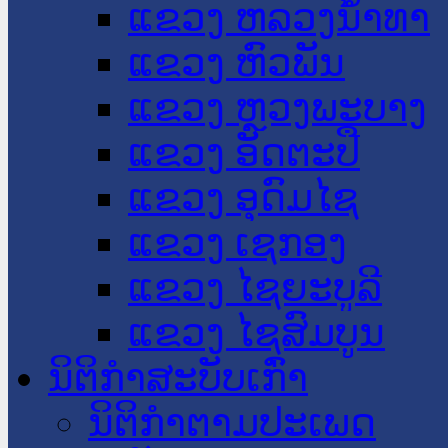
ແຂວງ ຫລວງນໍ້າທາ
ແຂວງ ຫົວພັນ
ແຂວງ ຫຼວງພະບາງ
ແຂວງ ອັດຕະປື
ແຂວງ ອຸດົມໄຊ
ແຂວງ ເຊກອງ
ແຂວງ ໄຊຍະບູລີ
ແຂວງ ໄຊສົມບູນ
ນິຕິກໍາສະບັບເກົ່າ
ນິຕິກຳຕາມປະເພດ