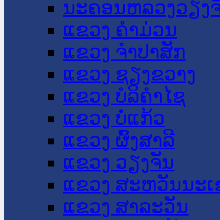
ນະ​ຄອນ​ຫລວງວຽງຈ
ແຂວງ ຄໍາມ່ວນ
ແຂວງ ຈໍາປາສັກ
ແຂວງ ຊຽງຂວາງ
ແຂວງ ບໍລິຄໍາໄຊ
ແຂວງ ບໍ່ແກ້ວ
ແຂວງ ຜົ້ງສາລີ
ແຂວງ ວຽງຈັນ
ແຂວງ ສະຫວັນນະເ
ແຂວງ ສາລະວັນ