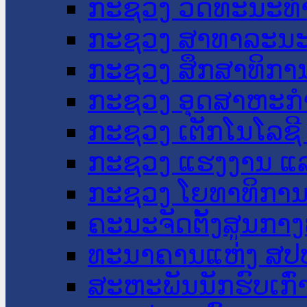
ກະຊວງ ວັດທະນະທຳ
ກະຊວງ ສາທາລະນະ
ກະຊວງ ສຶກສາທິການ
ກະຊວງ ອຸດສາຫະກຳ
ກະຊວງ ເຕັກໂນໂລຊີ
ກະຊວງ ແຮງງານ ແລ
ກະຊວງ ໂຍທາທິການ 
ຄະນະຈັດຕັ້ງສູນກາງ
ທະນາຄານແຫ່ງ ສປ
ສະຫະພັນນັກຮົບເກົ