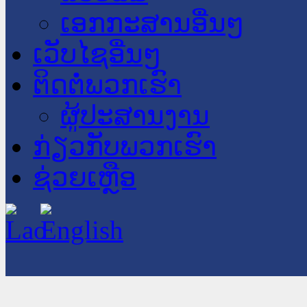
ເອກກະສານອື່ນໆ
ເວັບໄຊອື່ນໆ
ຕິດຕໍ່ພວກເຮົາ
ຜູ້ປະສານງານ
ກ່ຽວກັບພວກເຮົາ
ຊ່ວຍເຫຼືອ