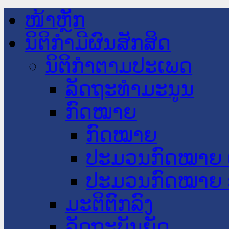
ໜ້າຫຼັກ
ນິຕິກໍາມີຜົນສັກສິດ
ນິຕິກໍາຕາມປະເພດ
ລັດຖະທໍາມະນູນ
ກົດໝາຍ
ກົດໝາຍ
ປະມວນກົດໝາຍ 
ປະມວນກົດໝາຍ 
ມະຕິຕົກລົງ
ລັດຖະບັນຍັດ