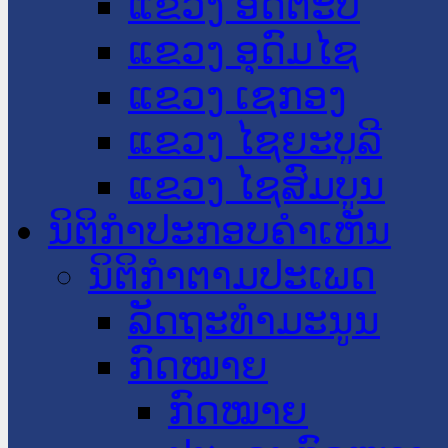
ແຂວງ ອັດຕະປື
ແຂວງ ອຸດົມໄຊ
ແຂວງ ເຊກອງ
ແຂວງ ໄຊຍະບູລີ
ແຂວງ ໄຊສົມບູນ
ນິຕິກໍາປະກອບຄໍາເຫັນ
ນິຕິກໍາຕາມປະເພດ
ລັດຖະທໍາມະນູນ
ກົດໝາຍ
ກົດໝາຍ