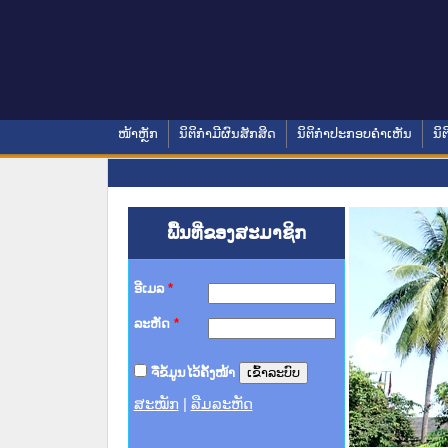
ໜ້າຫຼັກ
ນິຕິກໍາມີຜົນສັກສິດ
ນິຕິກໍາປະກອບຄໍາເຫັນ
ນິຕ
ພື້ນທີ່ຂອງສະມາຊິກ
ອີເມລ
*
ລະຫັດ
*
ຈື່ຂໍ້ມູນໄວ້ຄັ້ງໜ້າ
ສະໝັກ
|
ລືມລະຫັດ