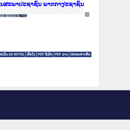
ີ່ ສະຖາບັນຍຸຕິທຳແຫ່ງຊາດ
ງານສະພາປະຊາຊົນ ພາກເໜືອ
ງລັດຖະການ
ັບ ພາກກາງ
ັບ ພາກໃຕ້
 ທີ່ ວິທະຍາຄານຕຳຫຼວດປະຊາຊົນ
ທີ່ ວິທະຍາຄານສັນຕິບານປະຊາຊົນ
້ນແຂວງພາກເໜືອ
ງານສະພາປະຊາຊົນ ພາກກາງ
ປະເມີນ (IA NOTE)
ເນື້ອໃນ
PDF ອັງກິດ
PDF ລາວ
ປະກອບຄໍາເຫັນ