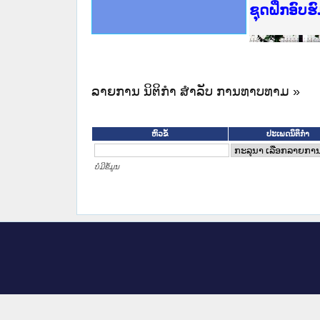
Ministry o
ເຜີຍແຜ່ວັ
ກະຊວງຍຸຕິ
ຊຸດຝຶກອົບ
ກອງປະຊຸມທ
ຝຶກອົບຮົມ
ຝຶກອົບຮົມ
ເຜີຍແຜ່ແອ
ເຜີຍແຜ່ແອ
ຍົກລະດັບວ
ຊຸດຝຶກອົບ
ລາຍການ ນິຕິກໍາ ສໍາລັບ ການທາບທາມ »
ຫົວຂໍ້
ປະເພດນິຕິກຳ
ບໍ່ມີຂໍ້ມູນ