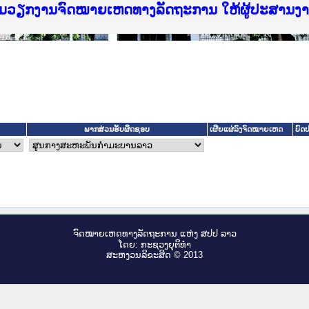
f Justice Lao PDR
ບໄຊຈົດໝາຍເຫດທາງລັດຖະການ ແລະ ແອັບກົດໝາຍລາວ ທ
ທຳ
ຮົມວຽກງານຈົດໝາຍເຫດທາງລັດຖະການ ໃຫ້ຜູ້ປະສານ
ົບທວນຄືນການຈັດຕັ້ງປະຕິບັດວຽກງານຈົດໝາຍເຫດທາ
 ຜູ່ປະສານງານວຽກງານຈົດໝາຍເຫດທາງລັດຖະການ ສຳລ
 ຜູ່ປະສານງານວຽກງານຈົດໝາຍເຫດທາງລັດຖະການ ສຳລ
ັບກົດໝາຍລາວ ແລະ ເວັບໄຊຈົດໝາຍເຫດທາງລັດຖະການ
ັບກົດໝາຍລາວ ແລະ ເວັບໄຊຈົດໝາຍເຫດທາງລັດຖະການ 
ຽກງານຈົດໝາຍເຫດທາງລັດຖະການໃຫ້ຜູ້ປະສານງານຂັ
ຮົມວຽກງານຈົດໝາຍເຫດທາງລັດຖະການ ໃຫ້ຜູ້ປະສານ
ພາກສ່ວນຮັບຜິດຊອບ
ບົດ
ເຜີຍແຜ່ລົງຈົດໝາຍເຫດ
ຈົດ​ໝາຍ​ເຫດ​ທາງ​ລັດ​ຖະ​ການ ແຫ່ງ ສ​ປ​ປ ລາວ
ໂດຍ: ກະ​ຊວງຍຸ​ຕິ​ທຳ
ສະ​ຫງວນ​ລິ​ຂະ​ສິດ © 2013