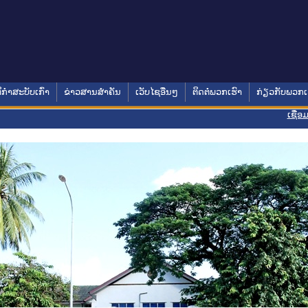
ິກໍາສະບັບເກົ່າ
ຂ່າວສານສໍາຄັນ
ເວັບໄຊອື່ນໆ
ຕິດຕໍ່ພວກເຮົາ
ກ່ຽວກັບພວກເ
ເຊື່