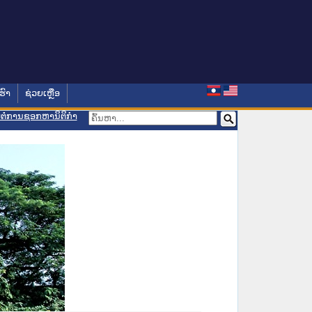
ຮົາ
ຊ່ວຍເຫຼືອ
ອມຕໍ່ການຊອກຫານິຕິກຳ