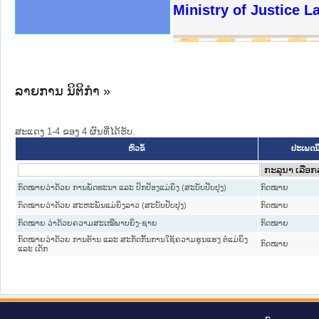
ງລັດຖະການໃຫ້ຜູ້ປະສານງານ
ງປະຕິບັດວຽກງານຈົດໝາຍເຫດ
ານຈົດໝາຍເຫດທາງລັດຖະການ
ານຈົດໝາຍເຫດທາງລັດຖະການ
ະ ເວັບໄຊຈົດໝາຍເຫດທາງ
ະ ເວັບໄຊຈົດໝາຍເຫດທາງ
ເຫດທາງລັດຖະການ ໃຫ້ຜູ້
ເຫດທາງລັດຖະການ ໃຫ້ຜູ້
Ministry of Justice 
ານສັນຕິບານປະຊາຊົນ
ຄານຕຳຫຼວດປະຊາຊົນ
າຊົນ ພາກເໜືອ
ຊາຊົນ ພາກກາງ
າກເໜືອ
າກກາງ
ະການ
າກໃຕ້
ລາຍການ ນິຕິກໍາ »
ສະແດງ 1-4 ຂອງ 4 ຜົນທີ່ໄດ້ຮັບ.
ປະເພດນິ
ຫົວຂໍ້
ກົດໝາຍວ່າດ້ວຍ ການພັດທະນາ ແລະ ປົກປ້ອງແມ່ຍິງ (ສະບັບປັບປຸງ)
ກົດໝາຍ
ກົດໝາຍວ່າດ້ວຍ ສະຫະພັນແມ່ຍິງລາວ (ສະບັບປັບປຸງ)
ກົດໝາຍ
ກົດໝາຍ ວ່າດ້ວຍຄວາມສະເໝີພາບຍິງ-ຊາຍ
ກົດໝາຍ
ກົດໝາຍວ່າດ້ວຍ ການຕ້ານ ແລະ ສະກັດກັ້ນການໃຊ້ຄວາມຮຸນແຮງ ຕໍ່ແມ່ຍິງ
ກົດໝາຍ
ແລະ ເດັກ