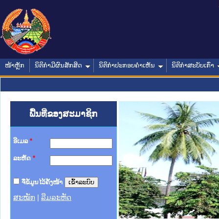
ໜ້າຫຼັກ
ນິຕິກໍາມີຜົນສັກສິດ
ນິຕິກໍາປະກອບຄໍາເຫັນ
ນິຕິກໍາສະບັບເກົ່າ
ພື້ນທີ່ຂອງສະມາຊິກ
ອີເມລ
*
ລະຫັດ
*
ຈື່ຂໍ້ມູນໄວ້ຄັ້ງໜ້າ
ສະໝັກ
|
ລືມລະຫັດ