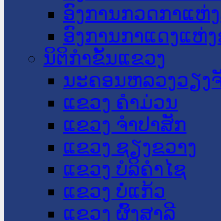
ອົງການກວດກາແຫ່ງ
ອົງການກາແດງແຫ່
ນິຕິກໍາຂັ້ນແຂວງ
ນະ​ຄອນ​ຫລວງວຽງຈ
ແຂວງ ຄໍາມ່ວນ
ແຂວງ ຈໍາປາສັກ
ແຂວງ ຊຽງຂວາງ
ແຂວງ ບໍລິຄໍາໄຊ
ແຂວງ ບໍ່ແກ້ວ
ແຂວງ ຜົ້ງສາລີ