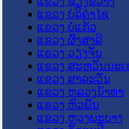
ແຂວງ ຊຽງຂວາງ
ແຂວງ ບໍລິຄໍາໄຊ
ແຂວງ ບໍ່ແກ້ວ
ແຂວງ ຜົ້ງສາລີ
ແຂວງ ວຽງຈັນ
ແຂວງ ສະຫວັນນະເ
ແຂວງ ສາລະວັນ
ແຂວງ ຫລວງນໍ້າທາ
ແຂວງ ຫົວພັນ
ແຂວງ ຫຼວງພະບາງ