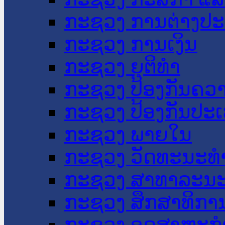
ກະຊວງ ການຕ່າງປ
ກະຊວງ ການເງິນ
ກະຊວງ ຍຸຕິທໍາ
ກະຊວງ ປ້ອງກັນຄວ
ກະຊວງ ປ້ອງກັນປະ
ກະຊວງ ພາຍໃນ
ກະຊວງ ວັດທະນະທຳ
ກະຊວງ ສາທາລະນະ
ກະຊວງ ສຶກສາທິການ
ກະຊວງ ອຸດສາຫະກຳ