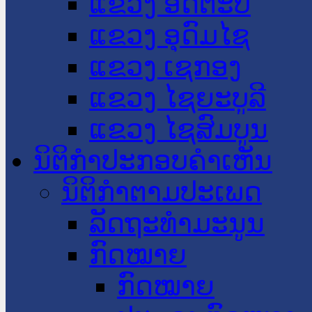
ແຂວງ ອັດຕະປື
ແຂວງ ອຸດົມໄຊ
ແຂວງ ເຊກອງ
ແຂວງ ໄຊຍະບູລີ
ແຂວງ ໄຊສົມບູນ
ນິຕິກໍາປະກອບຄໍາເຫັນ
ນິຕິກໍາຕາມປະເພດ
ລັດຖະທໍາມະນູນ
ກົດໝາຍ
ກົດໝາຍ