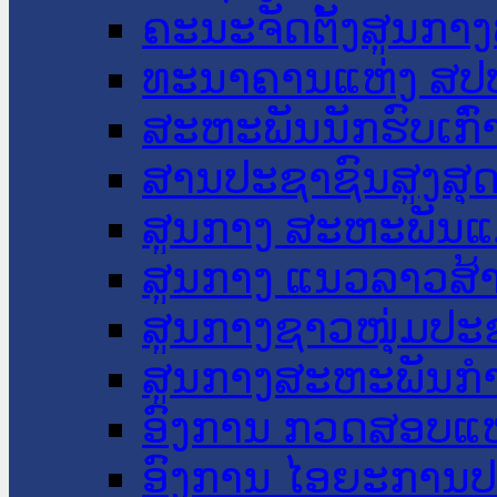
ຄະນະຈັດຕັ້ງສູນກາງ
ທະນາຄານແຫ່ງ ສປ
ສະຫະພັນນັກຮົບເກົ
ສານປະຊາຊົນສູງສຸ
ສູນກາງ ສະຫະພັນແ
ສູນກາງ ແນວລາວສ້
ສູນກາງຊາວໜຸ່ມປະ
ສູນກາງສະຫະພັນກ
ອົງການ ກວດສອບແຫ
ອົງການ ໄອຍະການປ