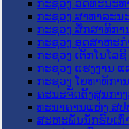
ກະຊວງ ວັດທະນະທຳ
ກະຊວງ ສາທາລະນະ
ກະຊວງ ສຶກສາທິການ
ກະຊວງ ອຸດສາຫະກຳ
ກະຊວງ ເຕັກໂນໂລຊີ
ກະຊວງ ແຮງງານ ແລ
ກະຊວງ ໂຍທາທິການ 
ຄະນະຈັດຕັ້ງສູນກາງ
ທະນາຄານແຫ່ງ ສປ
ສະຫະພັນນັກຮົບເກົ