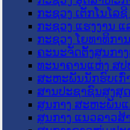
ກະຊວງ ເຕັກໂນໂລຊີ
ກະຊວງ ແຮງງານ ແລ
ກະຊວງ ໂຍທາທິການ 
ຄະນະຈັດຕັ້ງສູນກາງ
ທະນາຄານແຫ່ງ ສປ
ສະຫະພັນນັກຮົບເກົ
ສານປະຊາຊົນສູງສຸ
ສູນກາງ ສະຫະພັນແ
ສູນກາງ ແນວລາວສ້