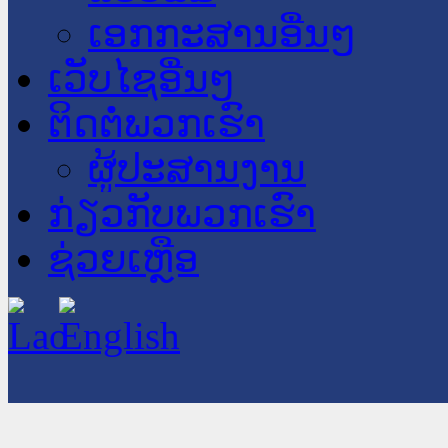
ເອກກະສານອື່ນໆ
ເວັບໄຊອື່ນໆ
ຕິດຕໍ່ພວກເຮົາ
ຜູ້ປະສານງານ
ກ່ຽວກັບພວກເຮົາ
ຊ່ວຍເຫຼືອ