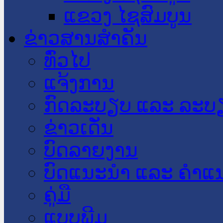
ແຂວງ ໄຊສົມບູນ
ຂ່າວສານສໍາຄັນ
​ທົ່ວ​ໄປ
ແຈ້ງການ
ກົດລະບຽບ ແລະ ລະບ
ຂ່າວເດັ່ນ
ບົດລາຍງານ
ບົດແນະນໍາ ແລະ ຄໍາແ
ຄູ່ມື
ແບບພີມ