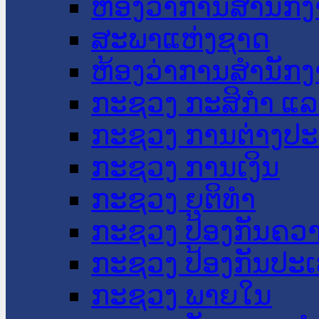
ຫ້ອງວ່າການສໍານັ
ສະພາແຫ່ງຊາດ
ຫ້ອງວ່າການສຳນັກງ
ກະຊວງ ກະສິກຳ ແລະ
ກະຊວງ ການຕ່າງປ
ກະຊວງ ການເງິນ
ກະຊວງ ຍຸຕິທໍາ
ກະຊວງ ປ້ອງກັນຄວ
ກະຊວງ ປ້ອງກັນປະ
ກະຊວງ ພາຍໃນ