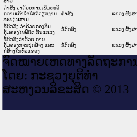
ສາລີ
ຄໍາສັ່ງ ວ່າດ້ວຍການເພີ່ມທະວີ
ຄວາມເອົາໃຈໃສ່ຕໍ່ວຽກງານ
ຄໍາສັ່ງ
ແຂວງ ຜົ້ງສາ
ທະບຽນສານ
ຂໍ້ຕົກລົງ ວ່າດ້ວຍກອງທຶນ
ຂໍ້ຕົກລົງ
ແຂວງ ຜົ້ງສາ
ຄຸ້ມຄອງໄພພິບັດ ຂັ້ນແຂວງ
ຂໍ້ຕົກລົງວ່າດ້ວຍ ການ
ຄຸ້ມຄອງການປຸກສ້າງ ແລະ
ຂໍ້ຕົກລົງ
ແຂວງ ຜົ້ງສາ
ກໍ່ສ້າງໃນທົ່ວແຂວງ
ຈົດ​ໝາຍ​ເຫດ​ທາງ​ລັດ​ຖະ​ກາ
ໂດຍ: ກະ​ຊວງຍຸ​ຕິ​ທຳ
ສະ​ຫງວນ​ລິ​ຂະ​ສິດ © 2013