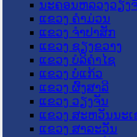
ນະ​ຄອນ​ຫລວງວຽງຈ
ແຂວງ ຄໍາມ່ວນ
ແຂວງ ຈໍາປາສັກ
ແຂວງ ຊຽງຂວາງ
ແຂວງ ບໍລິຄໍາໄຊ
ແຂວງ ບໍ່ແກ້ວ
ແຂວງ ຜົ້ງສາລີ
ແຂວງ ວຽງຈັນ
ແຂວງ ສະຫວັນນະເ
ແຂວງ ສາລະວັນ