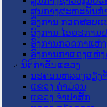
ສູນກາງຊາວໜຸ່ມປະ
ສູນກາງສະຫະພັນກ
ອົງການ ກວດສອບແຫ
ອົງການ ໄອຍະການປ
ອົງການກວດກາແຫ່ງ
ອົງການກາແດງແຫ່
ນິຕິກໍາຂັ້ນແຂວງ
ນະ​ຄອນ​ຫລວງວຽງຈ
ແຂວງ ຄໍາມ່ວນ
ແຂວງ ຈໍາປາສັກ