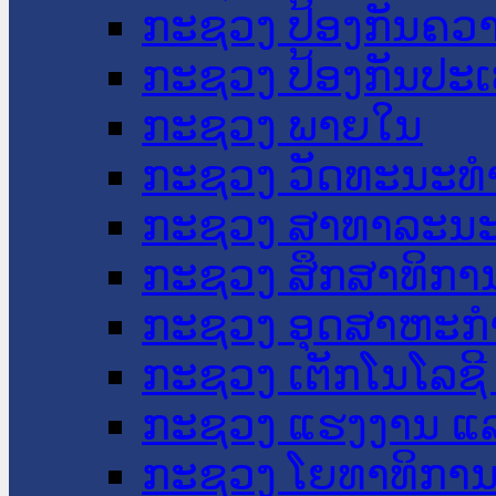
ກະຊວງ ປ້ອງກັນຄວ
ກະຊວງ ປ້ອງກັນປະ
ກະຊວງ ພາຍໃນ
ກະຊວງ ວັດທະນະທຳ
ກະຊວງ ສາທາລະນະ
ກະຊວງ ສຶກສາທິການ
ກະຊວງ ອຸດສາຫະກຳ
ກະຊວງ ເຕັກໂນໂລຊີ
ກະຊວງ ແຮງງານ ແລ
ກະຊວງ ໂຍທາທິການ 