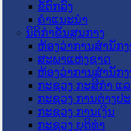
ຂໍ້ຕົກລົງ
ຄໍາແນະນໍາ
ນິຕິກໍາຂັ້ນສູນກາງ
ຫ້ອງວ່າການສໍານັ
ສະພາແຫ່ງຊາດ
ຫ້ອງວ່າການສຳນັກງ
ກະຊວງ ກະສິກຳ ແລະ
ກະຊວງ ການຕ່າງປ
ກະຊວງ ການເງິນ
ກະຊວງ ຍຸຕິທໍາ