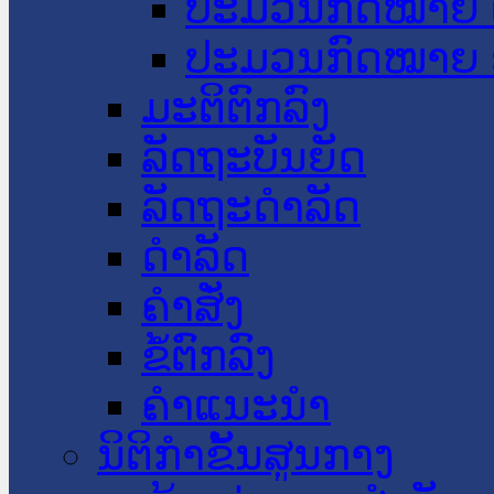
ປະມວນກົດໝາຍ 
ປະມວນກົດໝາຍ 
ມະຕິຕົກລົງ
ລັດຖະບັນຍັດ
ລັດຖະດໍາລັດ
ດໍາລັດ
ຄໍາສັ່ງ
ຂໍ້ຕົກລົງ
ຄໍາແນະນໍາ
ນິຕິກຳຂັ້ນສູນກາງ