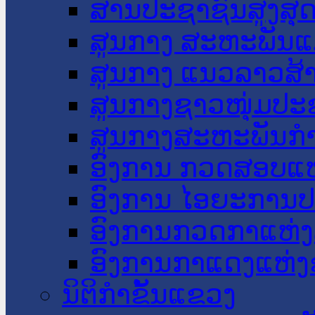
ສານປະຊາຊົນສູງສຸ
ສູນກາງ ສະຫະພັນແ
ສູນກາງ ແນວລາວສ້
ສູນກາງຊາວໜຸ່ມປະ
ສູນກາງສະຫະພັນກ
ອົງການ ກວດສອບແຫ
ອົງການ ໄອຍະການປ
ອົງການກວດກາແຫ່ງ
ອົງການກາແດງແຫ່
ນິຕິກໍາຂັ້ນແຂວງ