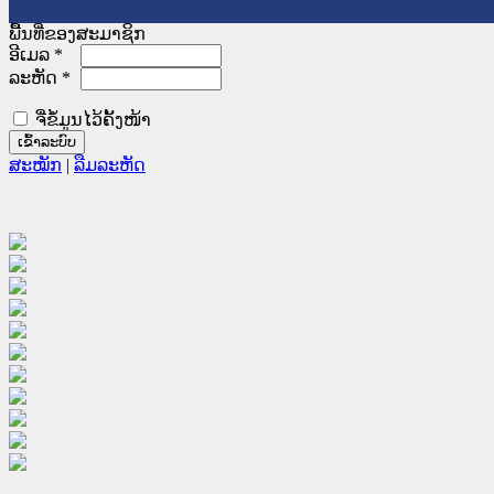
ພື້ນທີ່ຂອງສະມາຊິກ
ອີເມລ
*
ລະຫັດ
*
ຈື່ຂໍ້ມູນໄວ້ຄັ້ງໜ້າ
ສະໝັກ
|
ລືມລະຫັດ