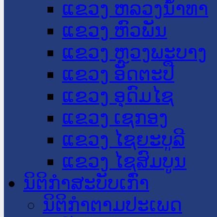
ແຂວງ ຫລວງນໍ້າທາ
ແຂວງ ຫົວພັນ
ແຂວງ ຫຼວງພະບາງ
ແຂວງ ອັດຕະປື
ແຂວງ ອຸດົມໄຊ
ແຂວງ ເຊກອງ
ແຂວງ ໄຊຍະບູລີ
ແຂວງ ໄຊສົມບູນ
ນິຕິກໍາສະບັບເກົ່າ
ນິຕິກຳຕາມປະເພດ