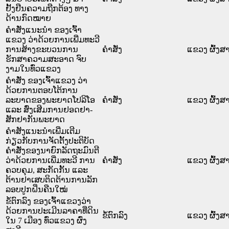
ຢັ້ງຢືນຄວາມຖືກຕ້ອງ ທາງ
ດ້ານກົດໝາຍ
ຄຳສັ່ງແນະນຳ ຂອງເຈົ້າ
ແຂວງ ວ່າດ້ວຍການເພີ່ມທະວີ
ການສ້າງຂະບວນການ
ຄໍາສັ່ງ
ແຂວງ ຜົ້ງສາ
ຮັກສາຄວາມສະອາດ ຈົບ
ງາມໃນທົ່ວແຂວງ
ຄຳສັ່ງ ຂອງເຈົ້າແຂວງ ວ່າ
ດ້ວຍການຕອບໂຕ້ການ
ລະບາດຂອງພະຍາດໂປລິໂອ
ຄໍາສັ່ງ
ແຂວງ ຜົ້ງສາ
ແລະ ສົ່ງເສີມການຢອດຢາ-
ສັກຢາກັນພະຍາດ
ຄຳສັງແນະນຳເພີ່ມເຕີມ
ກ່ຽວກັບການຈັດຕັ້ງປະຕິບັດ
ຄຳສັ່ງຂອງນາຍົກລັດຖະມົນຕີ
ວ່າດ້ວຍການເພີ່ມທະວີ ການ
ຄໍາສັ່ງ
ແຂວງ ຜົ້ງສາ
ຄວບຄຸມ, ສະກັດກັ້ນ ແລະ
ຕ້ານຢາເສບຕິດຕ້ານການລັກ
ລອບປູກຝິ່ນຄືນໃໝ່
ຂໍ້ຕົກລົງ ຂອງເຈົ້າແຂວງວ່າ
ດ້ວຍການປະເມີນລາຄາທີ່ດິນ
ຂໍ້ຕົກລົງ
ແຂວງ ຜົ້ງສາ
ໃນ 7 ເມືອງ ທົ່ວແຂວງ ຜົ່ງ