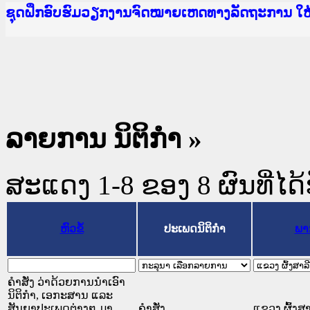
Ministry of Justice Lao PDR
ເຜີຍແຜ່ວັບໄຊຈົດໝາຍເຫດທາງລັດຖະການ ແລະ ແອັບກ
ກະຊວງຍຸຕິທຳ
ຊຸດຝຶກອົບຮົມວຽກງານຈົດໝາຍເຫດທາງລັດຖະການ ໃ
ກອງປະຊຸມທົບທວນຄືນການຈັດຕັ້ງປະຕິບັດວຽກງານຈ
ຝຶກອົບຮົມ ຜູ່ປະສານງານວຽກງານຈົດໝາຍເຫດທາງລັ
ຝຶກອົບຮົມ ຜູ່ປະສານງານວຽກງານຈົດໝາຍເຫດທາງລັດ
ເຜີຍແຜ່ແອັບກົດໝາຍລາວ ແລະ ເວັບໄຊຈົດໝາຍເຫດທ
ເຜີຍແຜ່ແອັບກົດໝາຍລາວ ແລະ ເວັບໄຊຈົດໝາຍເຫດທາ
ຍົກລະດັບວຽກງານຈົດໝາຍເຫດທາງລັດຖະການໃຫ້ຜູ້
ຊຸດຝຶກອົບຮົມວຽກງານຈົດໝາຍເຫດທາງລັດຖະການ ໃ
ລາຍການ ນິຕິກໍາ »
ສະແດງ 1-8 ຂອງ 8 ຜົນທີ່ໄດ້
ຫົວຂໍ້
ປະເພດນິຕິກຳ
ພາ
ຄຳສັ່ງ ວ່າດ້ວຍການນຳເອົາ
ນິຕິກຳ, ເອກະສານ ແລະ
ສັນຍາປະເພດຕ່າງໆ ມາ
ຄໍາສັ່ງ
ແຂວງ ຜົ້ງສາ