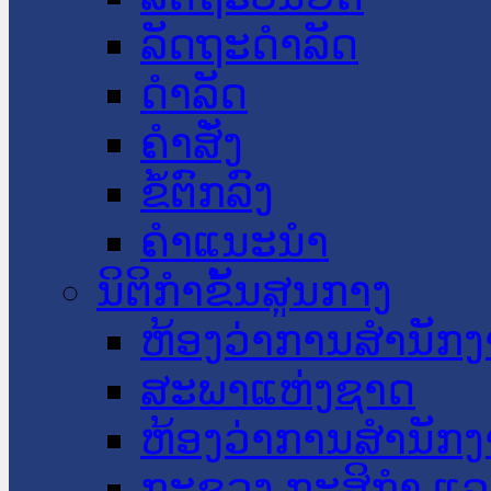
ລັດຖະດໍາລັດ
ດໍາລັດ
ຄໍາສັ່ງ
ຂໍ້ຕົກລົງ
ຄໍາແນະນໍາ
ນິຕິກໍາຂັ້ນສູນກາງ
ຫ້ອງວ່າການສໍານັ
ສະພາແຫ່ງຊາດ
ຫ້ອງວ່າການສຳນັກງ
ກະຊວງ ກະສິກຳ ແລະ