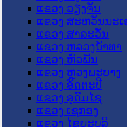
ແຂວງ ວຽງຈັນ
ແຂວງ ສະຫວັນນະເ
ແຂວງ ສາລະວັນ
ແຂວງ ຫລວງນໍ້າທາ
ແຂວງ ຫົວພັນ
ແຂວງ ຫຼວງພະບາງ
ແຂວງ ອັດຕະປື
ແຂວງ ອຸດົມໄຊ
ແຂວງ ເຊກອງ
ແຂວງ ໄຊຍະບູລີ