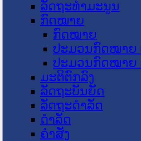
ລັດຖະທໍາມະນູນ
ກົດໝາຍ
ກົດໝາຍ
ປະມວນກົດໝາຍ 
ປະມວນກົດໝາຍ 
ມະຕິຕົກລົງ
ລັດຖະບັນຍັດ
ລັດຖະດໍາລັດ
ດໍາລັດ
ຄໍາສັ່ງ