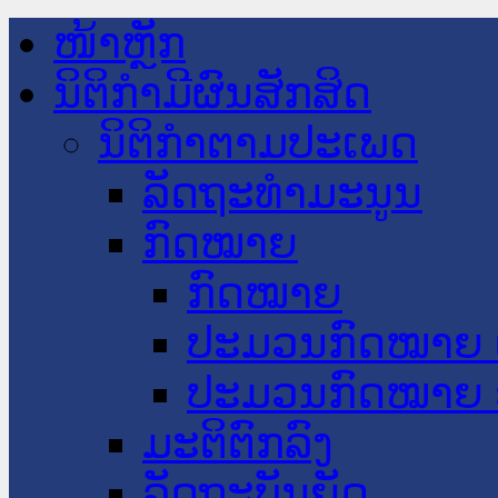
ໜ້າຫຼັກ
ນິຕິກໍາມີຜົນສັກສິດ
ນິຕິກໍາຕາມປະເພດ
ລັດຖະທໍາມະນູນ
ກົດໝາຍ
ກົດໝາຍ
ປະມວນກົດໝາຍ 
ປະມວນກົດໝາຍ 
ມະຕິຕົກລົງ
ລັດຖະບັນຍັດ