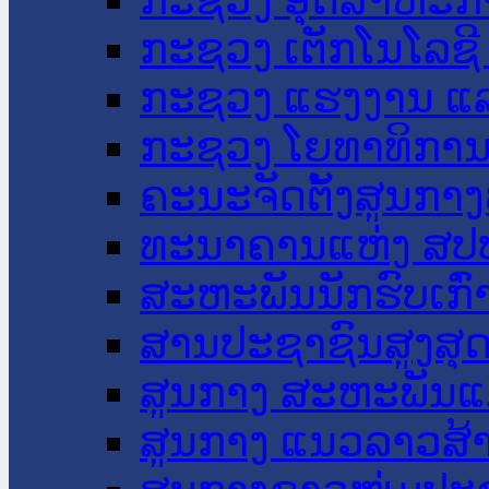
ກະຊວງ ເຕັກໂນໂລຊີ
ກະຊວງ ແຮງງານ ແລ
ກະຊວງ ໂຍທາທິການ 
ຄະນະຈັດຕັ້ງສູນກາງ
ທະນາຄານແຫ່ງ ສປ
ສະຫະພັນນັກຮົບເກົ
ສານປະຊາຊົນສູງສຸ
ສູນກາງ ສະຫະພັນແ
ສູນກາງ ແນວລາວສ້