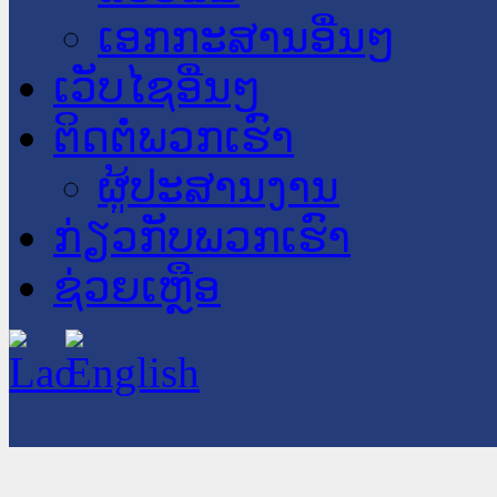
ເອກກະສານອື່ນໆ
ເວັບໄຊອື່ນໆ
ຕິດຕໍ່ພວກເຮົາ
ຜູ້ປະສານງານ
ກ່ຽວກັບພວກເຮົາ
ຊ່ວຍເຫຼືອ