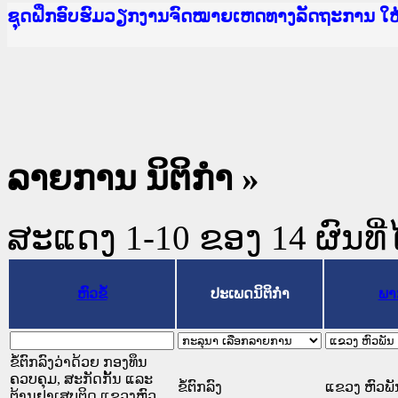
Ministry of Justice Lao PDR
ເຜີຍແຜ່ວັບໄຊຈົດໝາຍເຫດທາງລັດຖະການ ແລະ ແອັບກ
ກະຊວງຍຸຕິທຳ
ຊຸດຝຶກອົບຮົມວຽກງານຈົດໝາຍເຫດທາງລັດຖະການ ໃ
ກອງປະຊຸມທົບທວນຄືນການຈັດຕັ້ງປະຕິບັດວຽກງານຈ
ຝຶກອົບຮົມ ຜູ່ປະສານງານວຽກງານຈົດໝາຍເຫດທາງລັ
ຝຶກອົບຮົມ ຜູ່ປະສານງານວຽກງານຈົດໝາຍເຫດທາງລັດ
ເຜີຍແຜ່ແອັບກົດໝາຍລາວ ແລະ ເວັບໄຊຈົດໝາຍເຫດທ
ເຜີຍແຜ່ແອັບກົດໝາຍລາວ ແລະ ເວັບໄຊຈົດໝາຍເຫດທາ
ຍົກລະດັບວຽກງານຈົດໝາຍເຫດທາງລັດຖະການໃຫ້ຜູ້
ຊຸດຝຶກອົບຮົມວຽກງານຈົດໝາຍເຫດທາງລັດຖະການ ໃ
ລາຍການ ນິຕິກໍາ »
ສະແດງ 1-10 ຂອງ 14 ຜົນທີ່ໄ
ຫົວຂໍ້
ປະເພດນິຕິກຳ
ພາ
ຂໍ້ຕົກລົງວ່າດ້ວຍ ກອງທຶນ
ຄວບຄຸມ, ສະກັດກັ້ນ ແລະ
ຂໍ້ຕົກລົງ
ແຂວງ ຫົວພັ
ຕ້ານຢາເສບຕິດ ແຂວງຫົວ