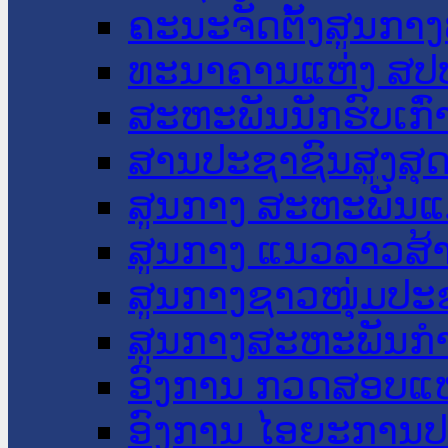
ຄະນະຈັດຕັ້ງສູນກາງ
ທະນາຄານແຫ່ງ ສປ
ສະຫະພັນນັກຮົບເກົ
ສານປະຊາຊົນສູງສຸ
ສູນກາງ ສະຫະພັນແ
ສູນກາງ ແນວລາວສ້
ສູນກາງຊາວໜຸ່ມປະ
ສູນກາງສະຫະພັນກ
ອົງການ ກວດສອບແຫ
ອົງການ ໄອຍະການປ