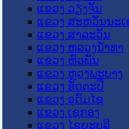
ແຂວງ ວຽງຈັນ
ແຂວງ ສະຫວັນນະເ
ແຂວງ ສາລະວັນ
ແຂວງ ຫລວງນໍ້າທາ
ແຂວງ ຫົວພັນ
ແຂວງ ຫຼວງພະບາງ
ແຂວງ ອັດຕະປື
ແຂວງ ອຸດົມໄຊ
ແຂວງ ເຊກອງ
ແຂວງ ໄຊຍະບູລີ