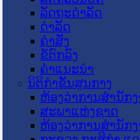
ລັດຖະດໍາລັດ
ດໍາລັດ
ຄໍາສັ່ງ
ຂໍ້ຕົກລົງ
ຄໍາແນະນໍາ
ນິຕິກໍາຂັ້ນສູນກາງ
ຫ້ອງວ່າການສໍານັ
ສະພາແຫ່ງຊາດ
ຫ້ອງວ່າການສຳນັກງ
ກະຊວງ ກະສິກຳ ແລະ