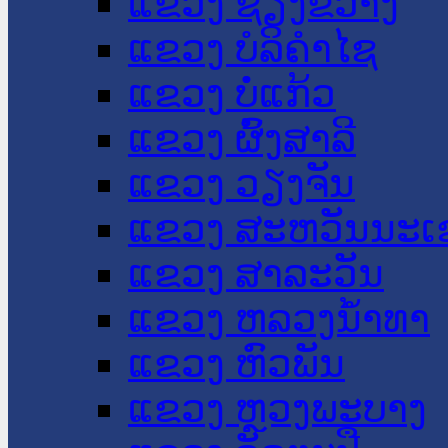
ແຂວງ ຊຽງຂວາງ
ແຂວງ ບໍລິຄໍາໄຊ
ແຂວງ ບໍ່ແກ້ວ
ແຂວງ ຜົ້ງສາລີ
ແຂວງ ວຽງຈັນ
ແຂວງ ສະຫວັນນະເ
ແຂວງ ສາລະວັນ
ແຂວງ ຫລວງນໍ້າທາ
ແຂວງ ຫົວພັນ
ແຂວງ ຫຼວງພະບາງ