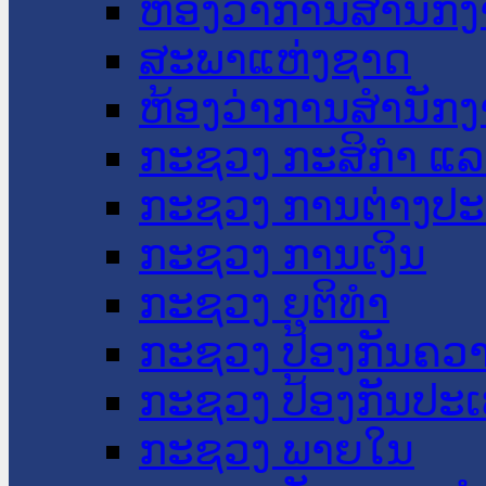
ຫ້ອງວ່າການສໍານັ
ສະພາແຫ່ງຊາດ
ຫ້ອງວ່າການສຳນັກງ
ກະຊວງ ກະສິກຳ ແລະ
ກະຊວງ ການຕ່າງປ
ກະຊວງ ການເງິນ
ກະຊວງ ຍຸຕິທໍາ
ກະຊວງ ປ້ອງກັນຄວ
ກະຊວງ ປ້ອງກັນປະ
ກະຊວງ ພາຍໃນ