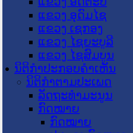
ແຂວງ ອັດຕະປື
ແຂວງ ອຸດົມໄຊ
ແຂວງ ເຊກອງ
ແຂວງ ໄຊຍະບູລີ
ແຂວງ ໄຊສົມບູນ
ນິຕິກໍາປະກອບຄໍາເຫັນ
ນິຕິກໍາຕາມປະເພດ
ລັດຖະທໍາມະນູນ
ກົດໝາຍ
ກົດໝາຍ