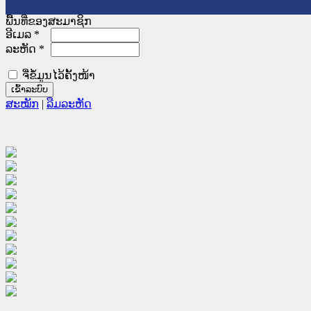
ພື້ນທີ່ຂອງສະມາຊິກ
ອີເມລ
*
ລະຫັດ
*
ຈື່ຂໍ້ມູນໄວ້ຄັ້ງໜ້າ
ສະໝັກ
|
ລືມລະຫັດ