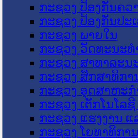
ກະຊວງ ປ້ອງກັນຄວ
ກະຊວງ ປ້ອງກັນປະ
ກະຊວງ ພາຍໃນ
ກະຊວງ ວັດທະນະທຳ
ກະຊວງ ສາທາລະນະ
ກະຊວງ ສຶກສາທິການ
ກະຊວງ ອຸດສາຫະກຳ
ກະຊວງ ເຕັກໂນໂລຊີ
ກະຊວງ ແຮງງານ ແລ
ກະຊວງ ໂຍທາທິການ 