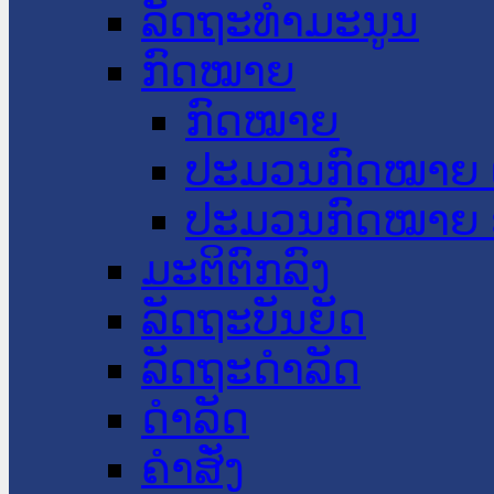
ລັດຖະທໍາມະນູນ
ກົດໝາຍ
ກົດໝາຍ
ປະມວນກົດໝາຍ 
ປະມວນກົດໝາຍ 
ມະຕິຕົກລົງ
ລັດຖະບັນຍັດ
ລັດຖະດໍາລັດ
ດໍາລັດ
ຄໍາສັ່ງ