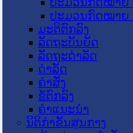
ປະມວນກົດໝາຍ 
ປະມວນກົດໝາຍ 
ມະຕິຕົກລົງ
ລັດຖະບັນຍັດ
ລັດຖະດໍາລັດ
ດໍາລັດ
ຄໍາສັ່ງ
ຂໍ້ຕົກລົງ
ຄໍາແນະນໍາ
ນິຕິກຳຂັ້ນສູນກາງ