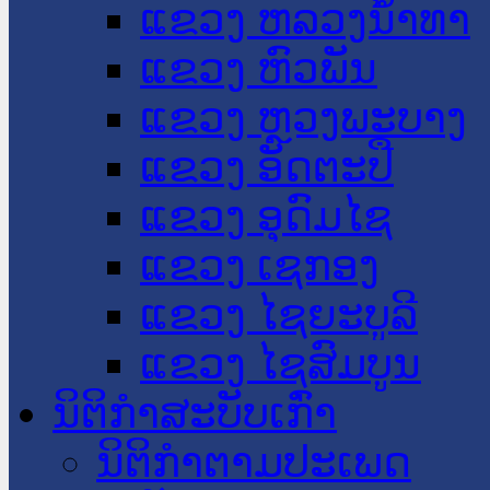
ແຂວງ ຫລວງນໍ້າທາ
ແຂວງ ຫົວພັນ
ແຂວງ ຫຼວງພະບາງ
ແຂວງ ອັດຕະປື
ແຂວງ ອຸດົມໄຊ
ແຂວງ ເຊກອງ
ແຂວງ ໄຊຍະບູລີ
ແຂວງ ໄຊສົມບູນ
ນິຕິກໍາສະບັບເກົ່າ
ນິຕິກຳຕາມປະເພດ