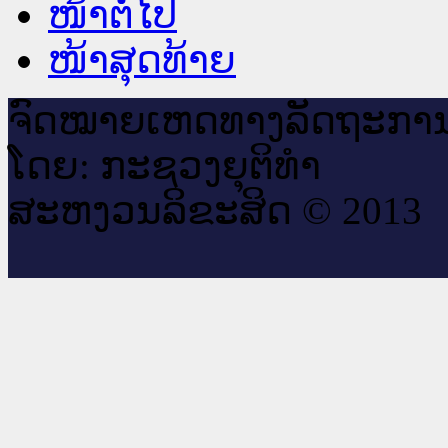
ໜ້າຕໍ່ໄປ
ໜ້າສຸດທ້າຍ
ຈົດ​ໝາຍ​ເຫດ​ທາງ​ລັດ​ຖະ​ກາ
ໂດຍ: ກະ​ຊວງຍຸ​ຕິ​ທຳ
ສະ​ຫງວນ​ລິ​ຂະ​ສິດ © 2013