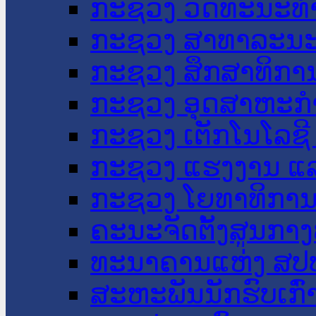
ກະຊວງ ວັດທະນະທຳ
ກະຊວງ ສາທາລະນະ
ກະຊວງ ສຶກສາທິການ
ກະຊວງ ອຸດສາຫະກຳ
ກະຊວງ ເຕັກໂນໂລຊີ
ກະຊວງ ແຮງງານ ແລ
ກະຊວງ ໂຍທາທິການ 
ຄະນະຈັດຕັ້ງສູນກາງ
ທະນາຄານແຫ່ງ ສປ
ສະຫະພັນນັກຮົບເກົ