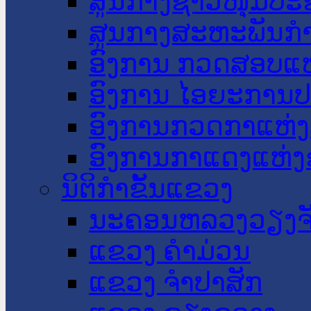
ສູນກາງຊາວໜຸ່ມປະ
ສູນກາງສະຫະພັນກ
ອົງການ ກວດສອບແຫ
ອົງການ ໄອຍະການປ
ອົງການກວດກາແຫ່ງ
ອົງການກາແດງແຫ່
ນິຕິກໍາຂັ້ນແຂວງ
ນະ​ຄອນ​ຫລວງວຽງຈ
ແຂວງ ຄໍາມ່ວນ
ແຂວງ ຈໍາປາສັກ