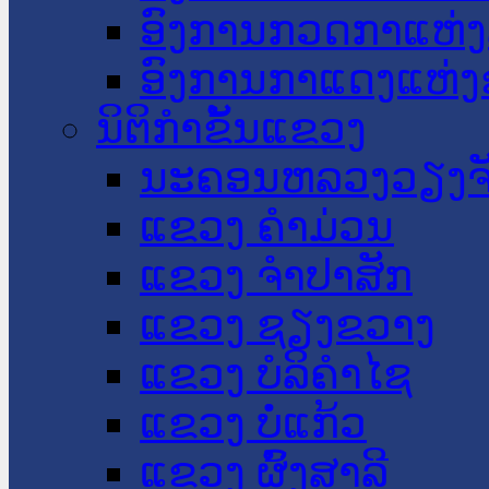
ອົງການກວດກາແຫ່ງ
ອົງການກາແດງແຫ່
ນິຕິກໍາຂັ້ນແຂວງ
ນະ​ຄອນ​ຫລວງວຽງຈ
ແຂວງ ຄໍາມ່ວນ
ແຂວງ ຈໍາປາສັກ
ແຂວງ ຊຽງຂວາງ
ແຂວງ ບໍລິຄໍາໄຊ
ແຂວງ ບໍ່ແກ້ວ
ແຂວງ ຜົ້ງສາລີ