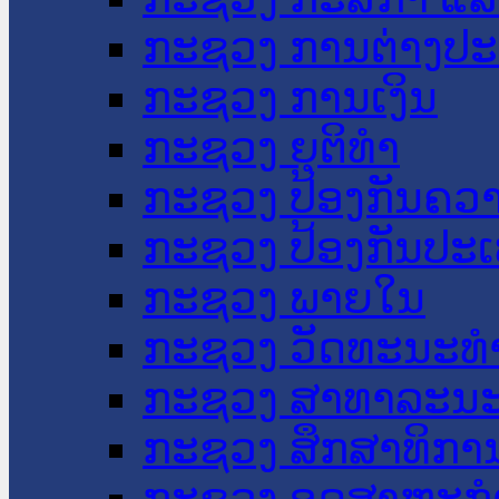
ກະຊວງ ການຕ່າງປ
ກະຊວງ ການເງິນ
ກະຊວງ ຍຸຕິທໍາ
ກະຊວງ ປ້ອງກັນຄວ
ກະຊວງ ປ້ອງກັນປະ
ກະຊວງ ພາຍໃນ
ກະຊວງ ວັດທະນະທຳ
ກະຊວງ ສາທາລະນະ
ກະຊວງ ສຶກສາທິການ
ກະຊວງ ອຸດສາຫະກຳ