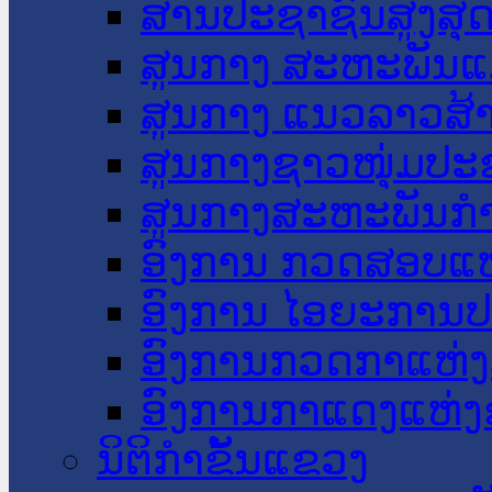
ສານປະຊາຊົນສູງສຸ
ສູນກາງ ສະຫະພັນແ
ສູນກາງ ແນວລາວສ້
ສູນກາງຊາວໜຸ່ມປະ
ສູນກາງສະຫະພັນກ
ອົງການ ກວດສອບແຫ
ອົງການ ໄອຍະການປ
ອົງການກວດກາແຫ່ງ
ອົງການກາແດງແຫ່
ນິຕິກໍາຂັ້ນແຂວງ