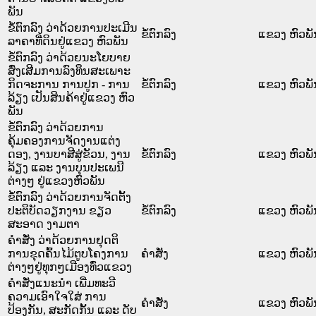
ພັນ
ຂໍ້ຕົກລົງ ວ່າດ້ວຍການປະເມີນ
ຂໍ້ຕົກລົງ
ແຂວງ ຫົວພັ
ລາຄາທີ່ດິນຢູ່ແຂວງ ຫົວພັນ
ຂໍ້ຕົກລົງ ວ່າດ້ວຍນະໂຍບາຍ
ສົ່ງເສີມການລົງທຶນສະເພາະ
ກິດຈະການ ການປູກ - ການ
ຂໍ້ຕົກລົງ
ແຂວງ ຫົວພັ
ລ້ຽງ ເປັນສິນຄ້າຢູ່ແຂວງ ຫົວ
ພັນ
ຂໍ້ຕົກລົງ ວ່າດ້ວຍການ
ຄຸ້ມຄອງການຈັດງານແຕ່ງ
ດອງ, ງານບາສີສູ່ຂັວນ, ງານ
ຂໍ້ຕົກລົງ
ແຂວງ ຫົວພັ
ລ້ຽງ ແລະ ງານບຸນປະເພນີ
ຕ່າງໆ ຢູ່ແຂວງຫົວພັນ
ຂໍ້ຕົກລົງ ວ່າດ້ວຍການຈັດຕັ້ງ
ປະຕິບັດວຽກງານ ຂຽວ
ຂໍ້ຕົກລົງ
ແຂວງ ຫົວພັ
ສະອາດ ງາມຕາ
ຄຳສັ່ງ ວ່າດ້ວຍການຢຸດຕິ
ການຂຸດຄົ້ນໄມ້ຕູບໂຄງການ
ຄໍາສັ່ງ
ແຂວງ ຫົວພັ
ຕ່າງໆຢູ່ທຸກໆເມືອງທົ່ວແຂວງ
ຄຳສັ່ງແນະນຳ ເພີ່ມທະວີ
ຄວາມເອົາໃຈໃສ່ ການ
ຄໍາສັ່ງ
ແຂວງ ຫົວພັ
ປ້ອງກັນ, ສະກັດກັ້ນ ແລະ ດັບ