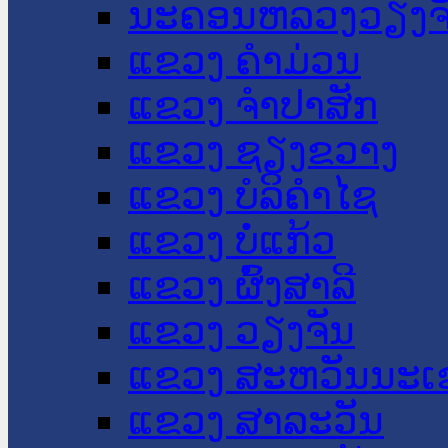
ນະ​ຄອນ​ຫລວງວຽງຈ
ແຂວງ ຄໍາມ່ວນ
ແຂວງ ຈໍາປາສັກ
ແຂວງ ຊຽງຂວາງ
ແຂວງ ບໍລິຄໍາໄຊ
ແຂວງ ບໍ່ແກ້ວ
ແຂວງ ຜົ້ງສາລີ
ແຂວງ ວຽງຈັນ
ແຂວງ ສະຫວັນນະເ
ແຂວງ ສາລະວັນ