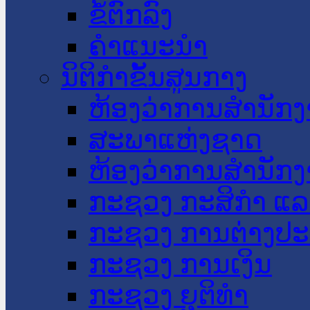
ຂໍ້ຕົກລົງ
ຄໍາແນະນໍາ
ນິຕິກໍາຂັ້ນສູນກາງ
ຫ້ອງວ່າການສໍານັ
ສະພາແຫ່ງຊາດ
ຫ້ອງວ່າການສຳນັກງ
ກະຊວງ ກະສິກຳ ແລະ
ກະຊວງ ການຕ່າງປ
ກະຊວງ ການເງິນ
ກະຊວງ ຍຸຕິທໍາ