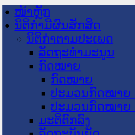
ໜ້າຫຼັກ
ນິຕິກໍາມີຜົນສັກສິດ
ນິຕິກໍາຕາມປະເພດ
ລັດຖະທໍາມະນູນ
ກົດໝາຍ
ກົດໝາຍ
ປະມວນກົດໝາຍ 
ປະມວນກົດໝາຍ 
ມະຕິຕົກລົງ
ລັດຖະບັນຍັດ