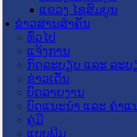
ແຂວງ ໄຊສົມບູນ
ຂ່າວສານສໍາຄັນ
​ທົ່ວ​ໄປ
ແຈ້ງການ
ກົດລະບຽບ ແລະ ລະບ
ຂ່າວເດັ່ນ
ບົດລາຍງານ
ບົດແນະນໍາ ແລະ ຄໍາແ
ຄູ່ມື
ແບບພີມ