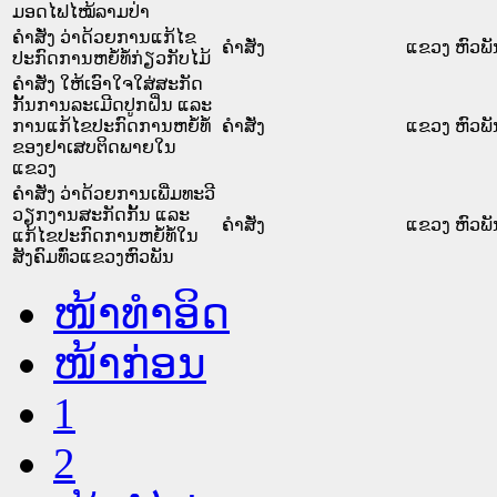
ມອດໄຟໄໝ້ລາມປ່າ
ຄຳສັ່ງ ວ່າດ້ວຍການແກ້ໄຂ
ຄໍາສັ່ງ
ແຂວງ ຫົວພັ
ປະກົດການຫຍໍ້ທໍ້ກ່ຽວກັບໄມ້
ຄຳສັ່ງ ໃຫ້ເອົາໃຈໃສ່ສະກັດ
ກັ້ນການລະເມີດປູກຝິ່ນ ແລະ
ການແກ້ໄຂປະກົດການຫຍໍ້ທໍ້
ຄໍາສັ່ງ
ແຂວງ ຫົວພັ
ຂອງຢາເສບຕິດພາຍໃນ
ແຂວງ
ຄຳສັ່ງ ວ່າດ້ວຍການເພີ່ມທະວີ
ວຽກງານສະກັດກັ້ນ ແລະ
ຄໍາສັ່ງ
ແຂວງ ຫົວພັ
ແກ້ໄຂປະກົດການຫຍໍ້ທໍ້ໃນ
ສັງຄົມທົ່ວແຂວງຫົວພັນ
ໜ້າທໍາອິດ
ໜ້າກ່ອນ
1
2