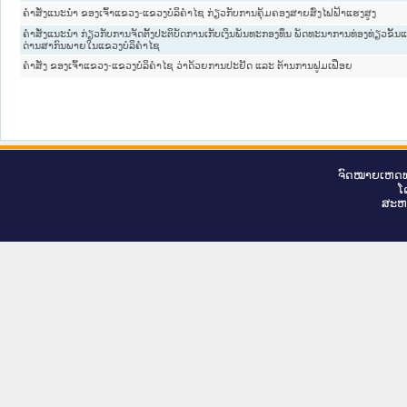
ຄຳສັ່ງແນະນຳ ຂອງເຈົ້າແຂວງ-ແຂວງບໍລິຄຳໄຊ ກ່ຽວກັບການຄຸ້ມຄອງສາຍສົ່ງໄຟຟ້າແຮງສູງ
ຄຳສັ່ງແນະນຳ ກ່ຽວກັບການຈັດຕັ້ງປະຕິບັດການເກັບເງິນພັນທະກອງທຶນ ພັດທະນາການທ່ອງທ່ຽວຂັ້ນແ
ດ່ານສາກົນພາຍໃນແຂວງບໍລິຄຳໄຊ
ຄຳສັ່ງ ຂອງເຈົ້າແຂວງ-ແຂວງບໍລິຄຳໄຊ ວ່າດ້ວຍການປະຢັດ ແລະ ຕ້ານການຟູມເຟືອຍ
ຈົດ​ໝາຍ​ເຫດ​ທ
ໂ
ສະ​ຫ