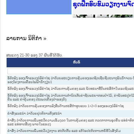
Ministry of Justice 
ເຜີຍແຜ່ວັບໄຊຈົດໝາຍເ
ກະຊວງຍຸຕິທຳ
ຊຸດຝຶກອົບຮົມວຽກງານຈ
ກອງປະຊຸມທົບທວນຄືນກາ
ຝຶກອົບຮົມ ຜູ່ປະສານງ
ຝຶກອົບຮົມ ຜູ່ປະສານງ
ເຜີຍແຜ່ແອັບກົດໝາຍລາ
ເຜີຍແຜ່ແອັບກົດໝາຍລາ
ຍົກລະດັບວຽກງານຈົດໝ
ຊຸດຝຶກອົບຮົມວຽກງານ
ລາຍການ ນິຕິກໍາ »
ສະແດງ 21-30 ຂອງ 37 ຜົນທີ່ໄດ້ຮັບ.
ຫົວຂໍ້
ຂໍ້ຕົກລົງ ຂອງເຈົ້າແຂວງບໍລິຄໍາໄຊ ວ່າດ້ວຍລະບຽບການຄຸ້ມຄອງເຂດຊົດເຊີຍຊີວະນາໆພັນນໍ້າຈວນ-ນໍ້
ຂອງໂຄງການເຄື່ອນໄຟຟ້ານໍ້າງຽບ1
ຂໍ້ຕົກລົງ ຂອງເຈົ້າແຂວງບໍລິຄໍາໄຊ ວ່າດ້ວຍການຄຸ້ມຄອງ ແລະ ພັດທະນາທີ່ດິນກະສິກໍາໃນເຂດຊົນ
ຂໍ້ຕົກລົງ ຂອງເຈົ້າແຂວງບໍລິຄໍາໄຊ ວ່າດ້ວຍການກໍານົດເກັບຄ່າຊັບພະຍາກອນປ່າໄມ້, ຄ່າພັນທະປູກໄ
ຄືນ ແລະ ຄ່າຄຸ້ມຄອງ ປະເພດເຄື່ອງປ່າຂອງດົງ
ຂໍ້ຕົກລົງ ວ່າດ້ວຍການຄຸ້ມຄອງການລົງທຶນດ້ານກະສິກຳຮູບແບບ 1+2+3 ຂອງແຂວງບໍລິຄໍາໄຊ
ຄຳສັ່ງແນະນຳ ວ່າດ້ວຍຢຸດຕິການຕັ້ງສະນຳ
ຄຳສັ່ງ ວ່າດ້ວຍການເພີ່ມທະວີຄວາມເຂັ້ມງວດ ໃນການຄຸ້ມຄອງ ແລະ ກວດກາການຂຸດຄົ້ນ ແຮ່ຄຳຕົ
ແລະ ແຮ່ທາດອື່ນໆ ພາຍໃນແຂວງ
ຄຳສັ່ງ ວ່າດ້ວຍການເພີ່ມທະວີວຽກງານ ສະກັດກັ້ນ ແລະ ແກ້ໄຂປະກົດການຫຍໍ້ທໍ້ໃນສັງຄົມ