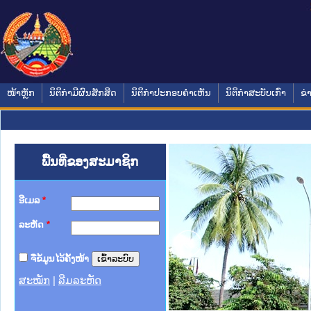
ໜ້າຫຼັກ
ນິຕິກໍາມີຜົນສັກສິດ
ນິຕິກໍາປະກອບຄໍາເຫັນ
ນິຕິກໍາສະບັບເກົ່າ
ຂ່
ພື້ນທີ່ຂອງສະມາຊິກ
ອີເມລ
*
ລະຫັດ
*
ຈື່ຂໍ້ມູນໄວ້ຄັ້ງໜ້າ
ສະໝັກ
|
ລືມລະຫັດ