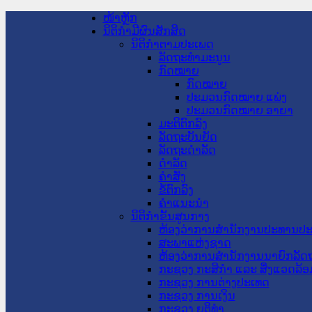
ໜ້າຫຼັກ
ນິຕິກໍາມີຜົນສັກສິດ
ນິຕິກໍາຕາມປະເພດ
ລັດຖະທໍາມະນູນ
ກົດໝາຍ
ກົດໝາຍ
ປະມວນກົດໝາຍ ແພ່ງ
ປະມວນກົດໝາຍ ອາຍາ
ມະຕິຕົກລົງ
ລັດຖະບັນຍັດ
ລັດຖະດໍາລັດ
ດໍາລັດ
ຄໍາສັ່ງ
ຂໍ້ຕົກລົງ
ຄໍາແນະນໍາ
ນິຕິກໍາຂັ້ນສູນກາງ
ຫ້ອງວ່າການສໍານັກງານປະທານປ
ສະພາແຫ່ງຊາດ
ຫ້ອງວ່າການສຳນັກງານນາຍົກລັດຖ
ກະຊວງ ກະສິກຳ ແລະ ສິ່ງແວດລ້ອ
ກະຊວງ ການຕ່າງປະເທດ
ກະຊວງ ການເງິນ
ກະຊວງ ຍຸຕິທໍາ