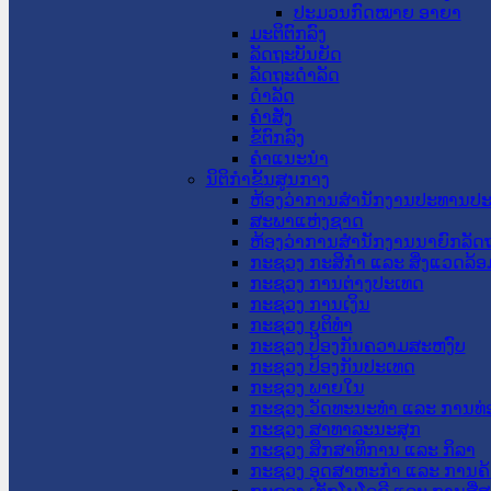
ປະມວນກົດໝາຍ ອາຍາ
ມະຕິຕົກລົງ
ລັດຖະບັນຍັດ
ລັດຖະດໍາລັດ
ດໍາລັດ
ຄໍາສັ່ງ
ຂໍ້ຕົກລົງ
ຄໍາແນະນໍາ
ນິຕິກຳຂັ້ນສູນກາງ
ຫ້ອງວ່າການສໍານັກງານປະທານປ
ສະພາແຫ່ງຊາດ
ຫ້ອງວ່າການສຳນັກງານນາຍົກລັດຖ
ກະຊວງ ກະສິກຳ ແລະ ສິ່ງແວດລ້ອ
ກະຊວງ ການຕ່າງປະເທດ
ກະຊວງ ການເງິນ
ກະຊວງ ຍຸຕິທໍາ
ກະຊວງ ປ້ອງກັນຄວາມສະຫງົບ
ກະຊວງ ປ້ອງກັນປະເທດ
ກະຊວງ ພາຍໃນ
ກະຊວງ ວັດທະນະທຳ ແລະ ການທ່
ກະຊວງ ສາທາລະນະສຸກ
ກະຊວງ ສຶກສາທິການ ແລະ ກິລາ
ກະຊວງ ອຸດສາຫະກຳ ແລະ ການຄ້