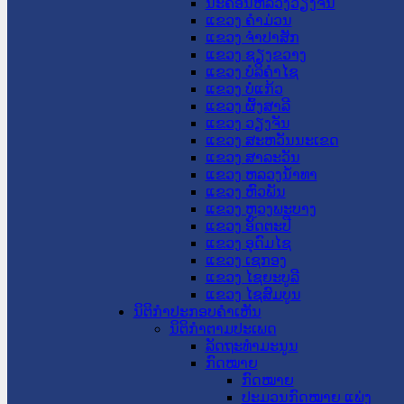
ນະ​ຄອນ​ຫລວງວຽງຈັນ
ແຂວງ ຄໍາມ່ວນ
ແຂວງ ຈໍາປາສັກ
ແຂວງ ຊຽງຂວາງ
ແຂວງ ບໍລິຄໍາໄຊ
ແຂວງ ບໍ່ແກ້ວ
ແຂວງ ຜົ້ງສາລີ
ແຂວງ ວຽງຈັນ
ແຂວງ ສະຫວັນນະເຂດ
ແຂວງ ສາລະວັນ
ແຂວງ ຫລວງນໍ້າທາ
ແຂວງ ຫົວພັນ
ແຂວງ ຫຼວງພະບາງ
ແຂວງ ອັດຕະປື
ແຂວງ ອຸດົມໄຊ
ແຂວງ ເຊກອງ
ແຂວງ ໄຊຍະບູລີ
ແຂວງ ໄຊສົມບູນ
ນິຕິກໍາປະກອບຄໍາເຫັນ
ນິຕິກໍາຕາມປະເພດ
ລັດຖະທໍາມະນູນ
ກົດໝາຍ
ກົດໝາຍ
ປະມວນກົດໝາຍ ແພ່ງ