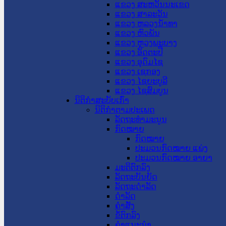
ແຂວງ ສະຫວັນນະເຂດ
ແຂວງ ສາລະວັນ
ແຂວງ ຫລວງນໍ້າທາ
ແຂວງ ຫົວພັນ
ແຂວງ ຫຼວງພະບາງ
ແຂວງ ອັດຕະປື
ແຂວງ ອຸດົມໄຊ
ແຂວງ ເຊກອງ
ແຂວງ ໄຊຍະບູລີ
ແຂວງ ໄຊສົມບູນ
ນິຕິກໍາສະບັບເກົ່າ
ນິຕິກຳຕາມປະເພດ
ລັດຖະທໍາມະນູນ
ກົດໝາຍ
ກົດໝາຍ
ປະມວນກົດໝາຍ ແພ່ງ
ປະມວນກົດໝາຍ ອາຍາ
ມະຕິຕົກລົງ
ລັດຖະບັນຍັດ
ລັດຖະດໍາລັດ
ດໍາລັດ
ຄໍາສັ່ງ
ຂໍ້ຕົກລົງ
ຄໍາແນະນໍາ