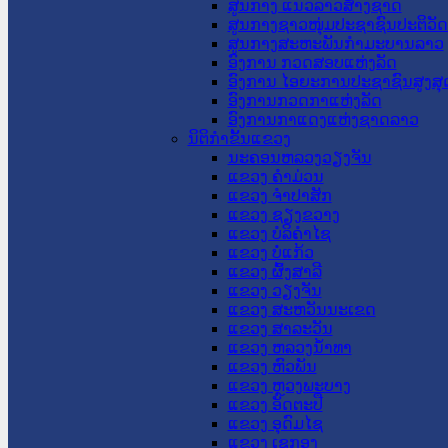
ສູນກາງ ແນວລາວສ້າງຊາດ
ສູນກາງຊາວໜຸ່ມປະຊາຊົນປະຕິວັ
ສູນກາງສະຫະພັນກຳມະບານລາວ
ອົງການ ກວດສອບແຫ່ງລັດ
ອົງການ ໄອຍະການປະຊາຊົນສູງສຸ
ອົງການກວດກາແຫ່ງລັດ
ອົງການກາແດງແຫ່ງຊາດລາວ
ນິຕິກໍາຂັ້ນແຂວງ
ນະ​ຄອນ​ຫລວງວຽງຈັນ
ແຂວງ ຄໍາມ່ວນ
ແຂວງ ຈໍາປາສັກ
ແຂວງ ຊຽງຂວາງ
ແຂວງ ບໍລິຄໍາໄຊ
ແຂວງ ບໍ່ແກ້ວ
ແຂວງ ຜົ້ງສາລີ
ແຂວງ ວຽງຈັນ
ແຂວງ ສະຫວັນນະເຂດ
ແຂວງ ສາລະວັນ
ແຂວງ ຫລວງນໍ້າທາ
ແຂວງ ຫົວພັນ
ແຂວງ ຫຼວງພະບາງ
ແຂວງ ອັດຕະປື
ແຂວງ ອຸດົມໄຊ
ແຂວງ ເຊກອງ