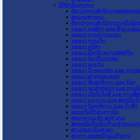
ນິຕິກໍາຂັ້ນສູນກາງ
ຫ້ອງວ່າການສໍານັກງານປະທານປ
ສະພາແຫ່ງຊາດ
ຫ້ອງວ່າການສຳນັກງານນາຍົກລັດຖ
ກະຊວງ ກະສິກຳ ແລະ ສິ່ງແວດລ້ອ
ກະຊວງ ການຕ່າງປະເທດ
ກະຊວງ ການເງິນ
ກະຊວງ ຍຸຕິທໍາ
ກະຊວງ ປ້ອງກັນຄວາມສະຫງົບ
ກະຊວງ ປ້ອງກັນປະເທດ
ກະຊວງ ພາຍໃນ
ກະຊວງ ວັດທະນະທຳ ແລະ ການທ່
ກະຊວງ ສາທາລະນະສຸກ
ກະຊວງ ສຶກສາທິການ ແລະ ກິລາ
ກະຊວງ ອຸດສາຫະກຳ ແລະ ການຄ້
ກະຊວງ ເຕັກໂນໂລຊີ ແລະ ການສື່
ກະຊວງ ແຮງງານ ແລະ ສະຫວັດດີ
ກະຊວງ ໂຍທາທິການ ແລະ ຂົນສົ່ງ
ຄະນະຈັດຕັ້ງສູນກາງພັກ
ທະນາຄານແຫ່ງ ສປປ ລາວ
ສະຫະພັນນັກຮົບເກົ່າແຫ່ງຊາດລາ
ສານປະຊາຊົນສູງສຸດ
ສູນກາງ ສະຫະພັນແມ່ຍິງລາວ