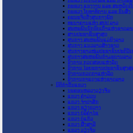
ກະຊວງ ເຕັກໂນໂລຊີ ແລະ ການສື່
ກະຊວງ ແຮງງານ ແລະ ສະຫວັດດີ
ກະຊວງ ໂຍທາທິການ ແລະ ຂົນສົ່ງ
ຄະນະຈັດຕັ້ງສູນກາງພັກ
ທະນາຄານແຫ່ງ ສປປ ລາວ
ສະຫະພັນນັກຮົບເກົ່າແຫ່ງຊາດລາ
ສານປະຊາຊົນສູງສຸດ
ສູນກາງ ສະຫະພັນແມ່ຍິງລາວ
ສູນກາງ ແນວລາວສ້າງຊາດ
ສູນກາງຊາວໜຸ່ມປະຊາຊົນປະຕິວັ
ສູນກາງສະຫະພັນກຳມະບານລາວ
ອົງການ ກວດສອບແຫ່ງລັດ
ອົງການ ໄອຍະການປະຊາຊົນສູງສຸ
ອົງການກວດກາແຫ່ງລັດ
ອົງການກາແດງແຫ່ງຊາດລາວ
ນິຕິກໍາຂັ້ນແຂວງ
ນະ​ຄອນ​ຫລວງວຽງຈັນ
ແຂວງ ຄໍາມ່ວນ
ແຂວງ ຈໍາປາສັກ
ແຂວງ ຊຽງຂວາງ
ແຂວງ ບໍລິຄໍາໄຊ
ແຂວງ ບໍ່ແກ້ວ
ແຂວງ ຜົ້ງສາລີ
ແຂວງ ວຽງຈັນ