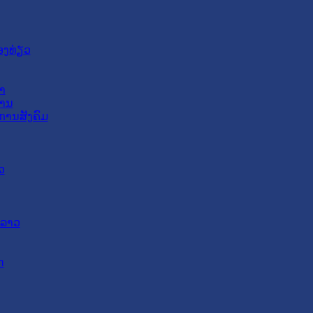
ອງທ່ຽວ
າ
ສານ
ການສັງຄົມ
ວ
ດລາວ
ດ