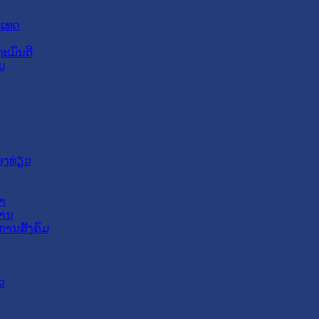
ະເທດ
ະມົນຕີ
ມ
ອງທ່ຽວ
າ
ສານ
ການສັງຄົມ
ວ