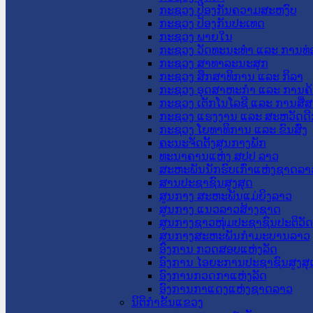
ກະຊວງ ປ້ອງກັນຄວາມສະຫງົບ
ກະຊວງ ປ້ອງກັນປະເທດ
ກະຊວງ ພາຍໃນ
ກະຊວງ ວັດທະນະທຳ ແລະ ການທ່
ກະຊວງ ສາທາລະນະສຸກ
ກະຊວງ ສຶກສາທິການ ແລະ ກິລາ
ກະຊວງ ອຸດສາຫະກຳ ແລະ ການຄ້
ກະຊວງ ເຕັກໂນໂລຊີ ແລະ ການສື່
ກະຊວງ ແຮງງານ ແລະ ສະຫວັດດີ
ກະຊວງ ໂຍທາທິການ ແລະ ຂົນສົ່ງ
ຄະນະຈັດຕັ້ງສູນກາງພັກ
ທະນາຄານແຫ່ງ ສປປ ລາວ
ສະຫະພັນນັກຮົບເກົ່າແຫ່ງຊາດລາ
ສານປະຊາຊົນສູງສຸດ
ສູນກາງ ສະຫະພັນແມ່ຍິງລາວ
ສູນກາງ ແນວລາວສ້າງຊາດ
ສູນກາງຊາວໜຸ່ມປະຊາຊົນປະຕິວັ
ສູນກາງສະຫະພັນກຳມະບານລາວ
ອົງການ ກວດສອບແຫ່ງລັດ
ອົງການ ໄອຍະການປະຊາຊົນສູງສຸ
ອົງການກວດກາແຫ່ງລັດ
ອົງການກາແດງແຫ່ງຊາດລາວ
ນິຕິກໍາຂັ້ນແຂວງ