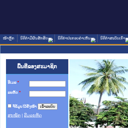
ໜ້າຫຼັກ
ນິຕິກໍາມີຜົນສັກສິດ
ນິຕິກໍາປະກອບຄໍາເຫັນ
ນິຕິກໍາສະບັບເກົ່າ
ພື້ນທີ່ຂອງສະມາຊິກ
ອີເມລ
*
ລະຫັດ
*
ຈື່ຂໍ້ມູນໄວ້ຄັ້ງໜ້າ
ສະໝັກ
|
ລືມລະຫັດ