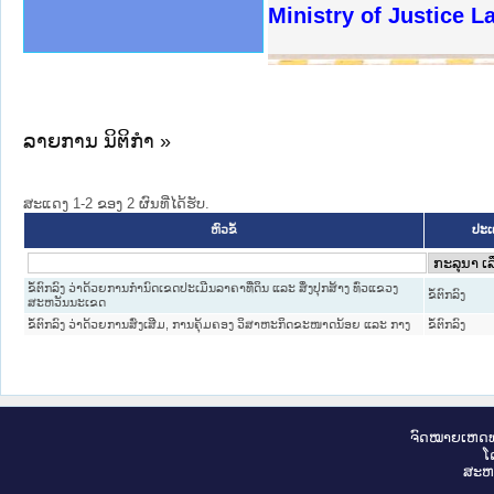
ງລັດຖະການໃຫ້ຜູ້ປະສານງານ
ງປະຕິບັດວຽກງານຈົດໝາຍເຫດ
ານຈົດໝາຍເຫດທາງລັດຖະການ
ານຈົດໝາຍເຫດທາງລັດຖະການ
ະ ເວັບໄຊຈົດໝາຍເຫດທາງ
ະ ເວັບໄຊຈົດໝາຍເຫດທາງ
ເຫດທາງລັດຖະການ ໃຫ້ຜູ້
ເຫດທາງລັດຖະການ ໃຫ້ຜູ້
Ministry of Justice 
ານສັນຕິບານປະຊາຊົນ
ຄານຕຳຫຼວດປະຊາຊົນ
າຊົນ ພາກເໜືອ
ຊາຊົນ ພາກກາງ
າກເໜືອ
າກກາງ
ະການ
າກໃຕ້
ລາຍການ ນິຕິກໍາ »
ສະແດງ 1-2 ຂອງ 2 ຜົນທີ່ໄດ້ຮັບ.
ປະເ
ຫົວຂໍ້
ຂໍ້ຕົກລົງ ວ່າດ້ວຍການກໍານົດເຂດປະເມີນລາຄາທີ່ດິນ ແລະ ສິ່ງປຸກສ້າງ ທົ່ວແຂວງ
ຂໍ້ຕົກລົງ
ສະຫວັນນະເຂດ
ຂໍ້ຕົກລົງ ວ່າດ້ວຍການສົ່ງເສີມ, ການຄຸ້ມຄອງ ວິສາຫະກິດຂະໜາດນ້ອຍ ແລະ ກາງ
ຂໍ້ຕົກລົງ
ຈົດ​ໝາຍ​ເຫດ​ທ
ໂ
ສະ​ຫ