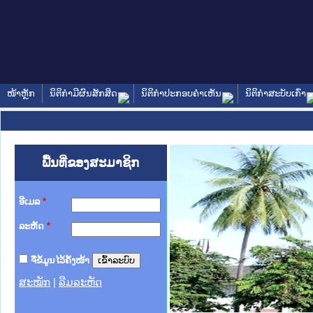
ໜ້າຫຼັກ
ນິຕິກໍາມີຜົນສັກສິດ
ນິຕິກໍາປະກອບຄໍາເຫັນ
ນິຕິກໍາສະບັບເກົ່າ
ພື້ນທີ່ຂອງສະມາຊິກ
ອີເມລ
*
ລະຫັດ
*
ຈື່ຂໍ້ມູນໄວ້ຄັ້ງໜ້າ
ສະໝັກ
|
ລືມລະຫັດ