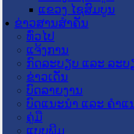
ແຂວງ ໄຊສົມບູນ
ຂ່າວສານສໍາຄັນ
​ທົ່ວ​ໄປ
ແຈ້ງການ
ກົດລະບຽບ ແລະ ລະບ
ຂ່າວເດັ່ນ
ບົດລາຍງານ
ບົດແນະນໍາ ແລະ ຄໍາແ
ຄູ່ມື
ແບບພີມ