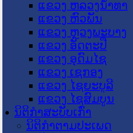
ແຂວງ ຫລວງນໍ້າທາ
ແຂວງ ຫົວພັນ
ແຂວງ ຫຼວງພະບາງ
ແຂວງ ອັດຕະປື
ແຂວງ ອຸດົມໄຊ
ແຂວງ ເຊກອງ
ແຂວງ ໄຊຍະບູລີ
ແຂວງ ໄຊສົມບູນ
ນິຕິກໍາສະບັບເກົ່າ
ນິຕິກຳຕາມປະເພດ