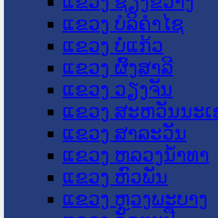
ແຂວງ ຊຽງຂວາງ
ແຂວງ ບໍລິຄໍາໄຊ
ແຂວງ ບໍ່ແກ້ວ
ແຂວງ ຜົ້ງສາລີ
ແຂວງ ວຽງຈັນ
ແຂວງ ສະຫວັນນະເ
ແຂວງ ສາລະວັນ
ແຂວງ ຫລວງນໍ້າທາ
ແຂວງ ຫົວພັນ
ແຂວງ ຫຼວງພະບາງ