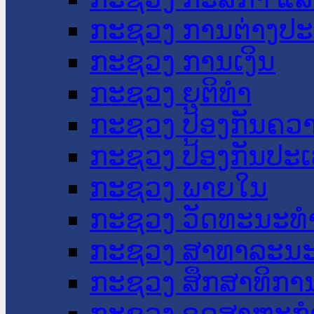
ກະຊວງ ການຕ່າງປ
ກະຊວງ ການເງິນ
ກະຊວງ ຍຸຕິທໍາ
ກະຊວງ ປ້ອງກັນຄວ
ກະຊວງ ປ້ອງກັນປະ
ກະຊວງ ພາຍໃນ
ກະຊວງ ວັດທະນະທຳ
ກະຊວງ ສາທາລະນະ
ກະຊວງ ສຶກສາທິການ
ກະຊວງ ອຸດສາຫະກຳ