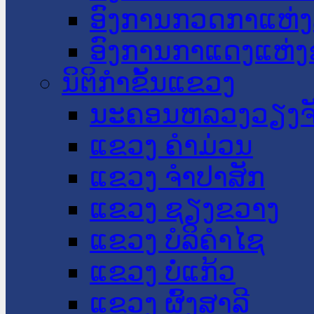
ອົງການກວດກາແຫ່ງ
ອົງການກາແດງແຫ່
ນິຕິກໍາຂັ້ນແຂວງ
ນະ​ຄອນ​ຫລວງວຽງຈ
ແຂວງ ຄໍາມ່ວນ
ແຂວງ ຈໍາປາສັກ
ແຂວງ ຊຽງຂວາງ
ແຂວງ ບໍລິຄໍາໄຊ
ແຂວງ ບໍ່ແກ້ວ
ແຂວງ ຜົ້ງສາລີ