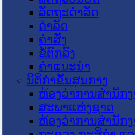
ລັດຖະດໍາລັດ
ດໍາລັດ
ຄໍາສັ່ງ
ຂໍ້ຕົກລົງ
ຄໍາແນະນໍາ
ນິຕິກໍາຂັ້ນສູນກາງ
ຫ້ອງວ່າການສໍານັ
ສະພາແຫ່ງຊາດ
ຫ້ອງວ່າການສຳນັກງ
ກະຊວງ ກະສິກຳ ແລະ