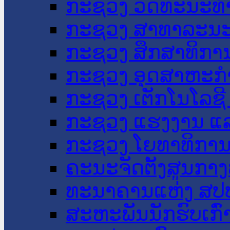
ກະຊວງ ວັດທະນະທຳ
ກະຊວງ ສາທາລະນະ
ກະຊວງ ສຶກສາທິການ
ກະຊວງ ອຸດສາຫະກຳ
ກະຊວງ ເຕັກໂນໂລຊີ
ກະຊວງ ແຮງງານ ແລ
ກະຊວງ ໂຍທາທິການ 
ຄະນະຈັດຕັ້ງສູນກາງ
ທະນາຄານແຫ່ງ ສປ
ສະຫະພັນນັກຮົບເກົ