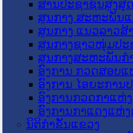
ສານປະຊາຊົນສູງສຸ
ສູນກາງ ສະຫະພັນແ
ສູນກາງ ແນວລາວສ້
ສູນກາງຊາວໜຸ່ມປະ
ສູນກາງສະຫະພັນກ
ອົງການ ກວດສອບແຫ
ອົງການ ໄອຍະການປ
ອົງການກວດກາແຫ່ງ
ອົງການກາແດງແຫ່
ນິຕິກໍາຂັ້ນແຂວງ