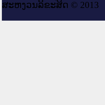
ສະ​ຫງວນ​ລິ​ຂະ​ສິດ © 2013