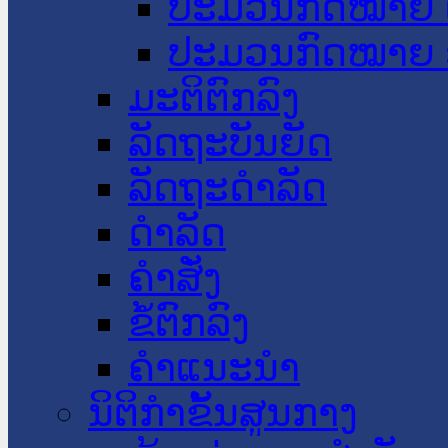
ປະມວນກົດໝາຍ 
ປະມວນກົດໝາຍ 
ມະຕິຕົກລົງ
ລັດຖະບັນຍັດ
ລັດຖະດໍາລັດ
ດໍາລັດ
ຄໍາສັ່ງ
ຂໍ້ຕົກລົງ
ຄໍາແນະນໍາ
ນິຕິກຳຂັ້ນສູນກາງ