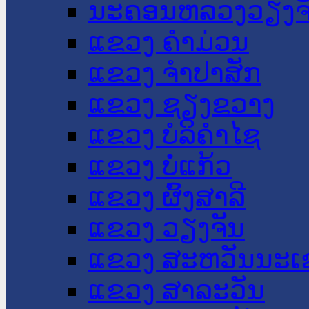
ນະ​ຄອນ​ຫລວງວຽງຈ
ແຂວງ ຄໍາມ່ວນ
ແຂວງ ຈໍາປາສັກ
ແຂວງ ຊຽງຂວາງ
ແຂວງ ບໍລິຄໍາໄຊ
ແຂວງ ບໍ່ແກ້ວ
ແຂວງ ຜົ້ງສາລີ
ແຂວງ ວຽງຈັນ
ແຂວງ ສະຫວັນນະເ
ແຂວງ ສາລະວັນ