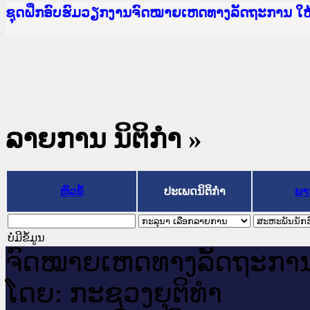
Ministry of Justice Lao PDR
ເຜີຍແຜ່ວັບໄຊຈົດໝາຍເຫດທາງລັດຖະການ ແລະ ແອັບກ
ກະຊວງຍຸຕິທຳ
ຊຸດຝຶກອົບຮົມວຽກງານຈົດໝາຍເຫດທາງລັດຖະການ ໃ
ກອງປະຊຸມທົບທວນຄືນການຈັດຕັ້ງປະຕິບັດວຽກງານຈ
ຝຶກອົບຮົມ ຜູ່ປະສານງານວຽກງານຈົດໝາຍເຫດທາງລັ
ຝຶກອົບຮົມ ຜູ່ປະສານງານວຽກງານຈົດໝາຍເຫດທາງລັດ
ເຜີຍແຜ່ແອັບກົດໝາຍລາວ ແລະ ເວັບໄຊຈົດໝາຍເຫດທ
ເຜີຍແຜ່ແອັບກົດໝາຍລາວ ແລະ ເວັບໄຊຈົດໝາຍເຫດທາ
ຍົກລະດັບວຽກງານຈົດໝາຍເຫດທາງລັດຖະການໃຫ້ຜູ້
ຊຸດຝຶກອົບຮົມວຽກງານຈົດໝາຍເຫດທາງລັດຖະການ ໃ
ລາຍການ ນິຕິກໍາ »
ຫົວຂໍ້
ປະເພດນິຕິກຳ
ພາ
ບໍ່ມີຂໍ້ມູນ
ຈົດ​ໝາຍ​ເຫດ​ທາງ​ລັດ​ຖະ​ກາ
ໂດຍ: ກະ​ຊວງຍຸ​ຕິ​ທຳ