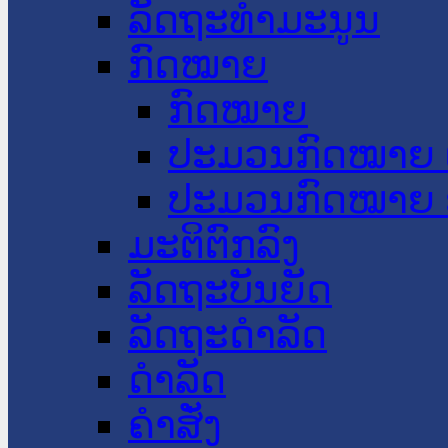
ລັດຖະທໍາມະນູນ
ກົດໝາຍ
ກົດໝາຍ
ປະມວນກົດໝາຍ 
ປະມວນກົດໝາຍ 
ມະຕິຕົກລົງ
ລັດຖະບັນຍັດ
ລັດຖະດໍາລັດ
ດໍາລັດ
ຄໍາສັ່ງ