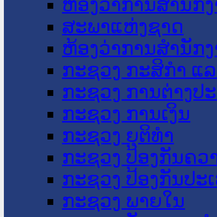
ຫ້ອງວ່າການສໍານັ
ສະພາແຫ່ງຊາດ
ຫ້ອງວ່າການສຳນັກງ
ກະຊວງ ກະສິກຳ ແລະ
ກະຊວງ ການຕ່າງປ
ກະຊວງ ການເງິນ
ກະຊວງ ຍຸຕິທໍາ
ກະຊວງ ປ້ອງກັນຄວ
ກະຊວງ ປ້ອງກັນປະ
ກະຊວງ ພາຍໃນ