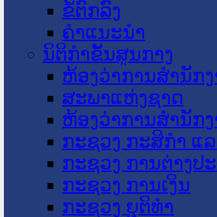
ຂໍ້ຕົກລົງ
ຄໍາແນະນໍາ
ນິຕິກໍາຂັ້ນສູນກາງ
ຫ້ອງວ່າການສໍານັ
ສະພາແຫ່ງຊາດ
ຫ້ອງວ່າການສຳນັກງ
ກະຊວງ ກະສິກຳ ແລະ
ກະຊວງ ການຕ່າງປ
ກະຊວງ ການເງິນ
ກະຊວງ ຍຸຕິທໍາ