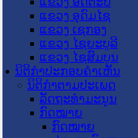
ແຂວງ ອັດຕະປື
ແຂວງ ອຸດົມໄຊ
ແຂວງ ເຊກອງ
ແຂວງ ໄຊຍະບູລີ
ແຂວງ ໄຊສົມບູນ
ນິຕິກໍາປະກອບຄໍາເຫັນ
ນິຕິກໍາຕາມປະເພດ
ລັດຖະທໍາມະນູນ
ກົດໝາຍ
ກົດໝາຍ