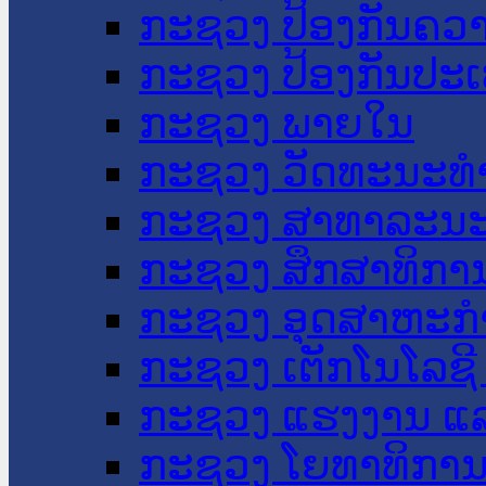
ກະຊວງ ປ້ອງກັນຄວ
ກະຊວງ ປ້ອງກັນປະ
ກະຊວງ ພາຍໃນ
ກະຊວງ ວັດທະນະທຳ
ກະຊວງ ສາທາລະນະ
ກະຊວງ ສຶກສາທິການ
ກະຊວງ ອຸດສາຫະກຳ
ກະຊວງ ເຕັກໂນໂລຊີ
ກະຊວງ ແຮງງານ ແລ
ກະຊວງ ໂຍທາທິການ 