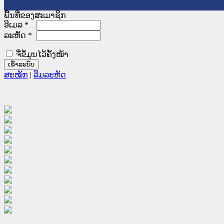
ພື້ນທີ່ຂອງສະມາຊິກ
ອີເມລ
*
ລະຫັດ
*
ຈື່ຂໍ້ມູນໄວ້ຄັ້ງໜ້າ
ສະໝັກ
|
ລືມລະຫັດ