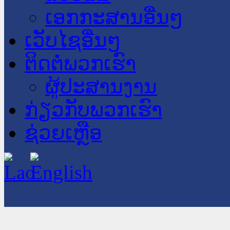
ເອກກະສານອື່ນໆ
ເວັບໄຊອື່ນໆ
ຕິດຕໍ່ພວກເຮົາ
ຜູ້ປະສານງານ
ກ່ຽວກັບພວກເຮົາ
ຊ່ວຍເຫຼືອ