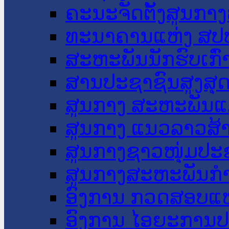
ຄະນະຈັດຕັ້ງສູນກາງ
ທະນາຄານແຫ່ງ ສປ
ສະຫະພັນນັກຮົບເກົ
ສານປະຊາຊົນສູງສຸ
ສູນກາງ ສະຫະພັນແ
ສູນກາງ ແນວລາວສ້
ສູນກາງຊາວໜຸ່ມປະ
ສູນກາງສະຫະພັນກ
ອົງການ ກວດສອບແຫ
ອົງການ ໄອຍະການປ