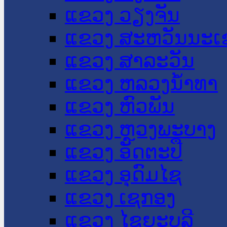
ແຂວງ ວຽງຈັນ
ແຂວງ ສະຫວັນນະເ
ແຂວງ ສາລະວັນ
ແຂວງ ຫລວງນໍ້າທາ
ແຂວງ ຫົວພັນ
ແຂວງ ຫຼວງພະບາງ
ແຂວງ ອັດຕະປື
ແຂວງ ອຸດົມໄຊ
ແຂວງ ເຊກອງ
ແຂວງ ໄຊຍະບູລີ