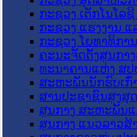
ກະຊວງ ເຕັກໂນໂລຊີ
ກະຊວງ ແຮງງານ ແລ
ກະຊວງ ໂຍທາທິການ 
ຄະນະຈັດຕັ້ງສູນກາງ
ທະນາຄານແຫ່ງ ສປ
ສະຫະພັນນັກຮົບເກົ
ສານປະຊາຊົນສູງສຸ
ສູນກາງ ສະຫະພັນແ
ສູນກາງ ແນວລາວສ້