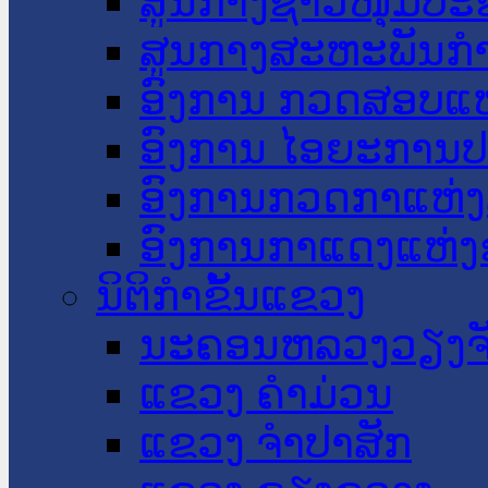
ສູນກາງຊາວໜຸ່ມປະ
ສູນກາງສະຫະພັນກ
ອົງການ ກວດສອບແຫ
ອົງການ ໄອຍະການປ
ອົງການກວດກາແຫ່ງ
ອົງການກາແດງແຫ່
ນິຕິກໍາຂັ້ນແຂວງ
ນະ​ຄອນ​ຫລວງວຽງຈ
ແຂວງ ຄໍາມ່ວນ
ແຂວງ ຈໍາປາສັກ