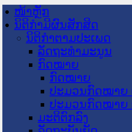
ໜ້າຫຼັກ
ນິຕິກໍາມີຜົນສັກສິດ
ນິຕິກໍາຕາມປະເພດ
ລັດຖະທໍາມະນູນ
ກົດໝາຍ
ກົດໝາຍ
ປະມວນກົດໝາຍ 
ປະມວນກົດໝາຍ 
ມະຕິຕົກລົງ
ລັດຖະບັນຍັດ