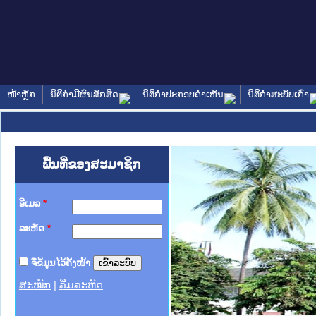
ໜ້າຫຼັກ
ນິຕິກໍາມີຜົນສັກສິດ
ນິຕິກໍາປະກອບຄໍາເຫັນ
ນິຕິກໍາສະບັບເກົ່າ
ພື້ນທີ່ຂອງສະມາຊິກ
ອີເມລ
*
ລະຫັດ
*
ຈື່ຂໍ້ມູນໄວ້ຄັ້ງໜ້າ
ສະໝັກ
|
ລືມລະຫັດ