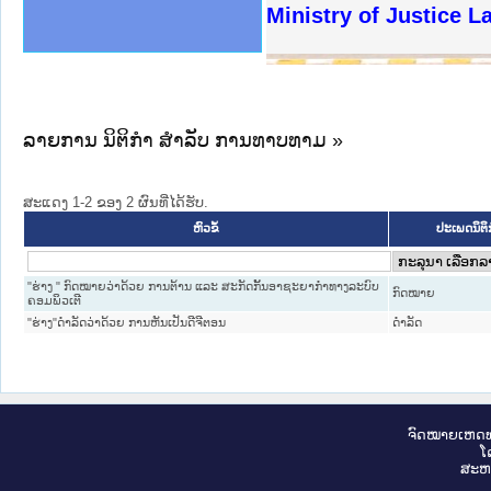
ງລັດຖະການໃຫ້ຜູ້ປະສານງານ
ງປະຕິບັດວຽກງານຈົດໝາຍເຫດ
ານຈົດໝາຍເຫດທາງລັດຖະການ
ານຈົດໝາຍເຫດທາງລັດຖະການ
ະ ເວັບໄຊຈົດໝາຍເຫດທາງ
ະ ເວັບໄຊຈົດໝາຍເຫດທາງ
ເຫດທາງລັດຖະການ ໃຫ້ຜູ້
ເຫດທາງລັດຖະການ ໃຫ້ຜູ້
Ministry of Justice 
ານສັນຕິບານປະຊາຊົນ
ຄານຕຳຫຼວດປະຊາຊົນ
າຊົນ ພາກເໜືອ
ຊາຊົນ ພາກກາງ
າກເໜືອ
າກກາງ
ະການ
າກໃຕ້
ລາຍການ ນິຕິກໍາ ສໍາລັບ ການທາບທາມ »
ສະແດງ 1-2 ຂອງ 2 ຜົນທີ່ໄດ້ຮັບ.
ຫົວຂໍ້
ປະເພດນິຕິ
"ຮ່າງ " ກົດໝາຍວ່າດ້ວຍ ການຕ້ານ ແລະ ສະກັດກັ້ນອາຊະຍາກຳທາງລະບົບ
ກົດໝາຍ
ຄອມພິວເຕີ
"ຮ່າງ"ດຳລັດວ່າດ້ວຍ ການຫັນເປັນດີຈີຕອນ
ດໍາລັດ
ຈົດ​ໝາຍ​ເຫດ​ທ
ໂ
ສະ​ຫ