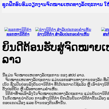
Ministry of Justice Lao PDR
ເຜີຍແຜ່ວັບໄຊຈົດໝາຍເຫດທາງລັດຖະການ ແລະ ແອັບກ
ກະຊວງຍຸຕິທຳ
ຊຸດຝຶກອົບຮົມວຽກງານຈົດໝາຍເຫດທາງລັດຖະການ ໃ
ກອງປະຊຸມທົບທວນຄືນການຈັດຕັ້ງປະຕິບັດວຽກງານຈ
ຝຶກອົບຮົມ ຜູ່ປະສານງານວຽກງານຈົດໝາຍເຫດທາງລັ
ຝຶກອົບຮົມ ຜູ່ປະສານງານວຽກງານຈົດໝາຍເຫດທາງລັດ
ເຜີຍແຜ່ແອັບກົດໝາຍລາວ ແລະ ເວັບໄຊຈົດໝາຍເຫດທ
ເຜີຍແຜ່ແອັບກົດໝາຍລາວ ແລະ ເວັບໄຊຈົດໝາຍເຫດທາ
ຍົກລະດັບວຽກງານຈົດໝາຍເຫດທາງລັດຖະການໃຫ້ຜູ້
ຊຸດຝຶກອົບຮົມວຽກງານຈົດໝາຍເຫດທາງລັດຖະການ ໃ
ຊອກຫານິຕິກໍາ
ຮ່າງນິຕິກໍາ ສໍາລັບປະກອບຄໍາເຫັນ
ສະຖ
ຍິນດີຕ້ອນຮັບສູ່ຈົດໝາ
ລາວ
ນີ້ແມ່ນ ຈົດໝາຍເຫດທາງລັດຖະການ ຂອງ ສປປ ລາວ.
ຈົດໝາຍເຫດທາງລັດຖະການ ແມ່ນ​ເອ​ກະ​ສານ​ທາງ​ການ​ຂອງ​ລັດ ທີ່​ເປັນ​ຮູບ​
ເນັດ ຊຶ່ງ​ເປັນ​ບ່ອນ​ລົງ​ບັນ​ດາ​ນິ​ຕິ​ກຳ ທີ່ໄດ້ປະກາດໃຊ້ແລ້ວ ຫຼື ເອົາຮ່າງນິຕ
ຕັ້ງ​ປະ​ຕິ​ບັດ ຫຼື ເພື່ອທາບທາມຄໍາເຫັນ.
ນິ​ຕິ​ກຳ​ທີ່​ຈະ​ເອົາ​ລົງ​ໃນ​ຈົດ​ໝາຍ​ເຫດ​ທາງ​ລັດ​ຖະ​ການ ​ແມ່ນ​ບັນ​ດາ​ນິ​ຕິ​ກຳ​ທີ່
ໃນ​ກົດ​ໝາຍ​ວ່າ​ດ້ວຍ​ ການ​ສ້າງ​ນິ​ຕິ​ກຳ ຍົກ​ເວັ້ນ​ບັນ​ດານິ​ຕິ​ກຳ​ຂັ້ນ​ເມືອງ ແ
ຂອບ​ເຂດ​ເມືອງ ແລະ ບ້ານ​ຂອງ​ຕົນ​ເທົ່າ​ນັ້ນ.