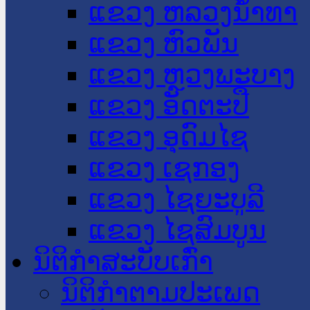
ແຂວງ ຫລວງນໍ້າທາ
ແຂວງ ຫົວພັນ
ແຂວງ ຫຼວງພະບາງ
ແຂວງ ອັດຕະປື
ແຂວງ ອຸດົມໄຊ
ແຂວງ ເຊກອງ
ແຂວງ ໄຊຍະບູລີ
ແຂວງ ໄຊສົມບູນ
ນິຕິກໍາສະບັບເກົ່າ
ນິຕິກຳຕາມປະເພດ