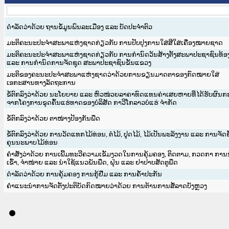
ດຳລັດວ່າດ້ວຍ ຖານຂໍ້ມູນພົນລະເມືອງ ແລະ ບັດປະຈຳຕົວ
ມະຕິຄະນະປະຈຳສະພາແຫ່ງຊາດກ່ຽວກັບ ການປັບປຸງການໃສ່ສີໃສ່ເຄື່ອງໝາຍຊາດ
ມະຕິຄະນະປະຈຳສະພາແຫ່ງຊາດກ່ຽວກັບ ການກຳນົດວັນສ້າງຕັ້ງສະພາປະຊາຊົນທ້ອງ
ແລະ ການກຳນົດການຈັດຊຸດ ສະພາປະຊາຊົນຂັ້ນແຂວງ
ມະຕິຂອງຄະນະປະຈຳສະພາແຫ່ງຊາດວ່າດ້ວຍການຂຽນມາດຕາຂອງກົດໝາຍໃສ່
ເອກະສານທາງລັດຖະການ
ຂໍ້ຕົກລົງວ່າດ້ວຍ ນະໂຍບາຍ ແລະ ຫົວໜ່ວຍລາຄາທົດແທນຄ່າເສຍຫາຍທີ່ໄດ້ຮັບຜົນກ
ຈາກໂຄງການຂຸດຄົ້ນແຮ່ທາດຂອງບໍລິສັດ ກາວີໂກລາວບໍ່ແຮ່ ຈຳກັດ
ຂໍ້ຕົກລົງວ່າດ້ວຍ ຕາໜ່າງປ້ອງກັນພືດ
ຂໍ້ຕົກລົງວ່າດ້ວຍ ການວັດແທກໄມ້ທ່ອນ, ຕໍໄມ້, ປູດໄມ້, ໄມ້ເປັນພະລັງງານ ແລະ ການຈັດຊ
ຄຸນນະພາບໄມ້ທ່ອນ
ຄຳສັ່ງວ່າດ້ວຍ ການເພີ້ມທະວີຄວາມເຂັ້ມງວດໃນການຄຸ້ມຄອງ, ຕິດຕາມ, ກວດກາ ກາ
ເຂົ້າ, ຈຳໜ່າຍ ແລະ ນຳໃຊ້ແນວພັນພືດ, ຝຸ່ນ ແລະ ຢາປາບສັດຕູພືດ
ດຳລັດວ່າດ້ວຍ ການຄຸ້ມຄອງ ການກູ້ຢືມ ແລະ ການຄ້ຳປະກັນ
ຄຳແນະນຳການຈັດຕັ້ງປະຕິບັດກົດໝາຍວ່າດ້ວຍ ການຕ້ານການສໍ້ລາດບັງຫຼວງ