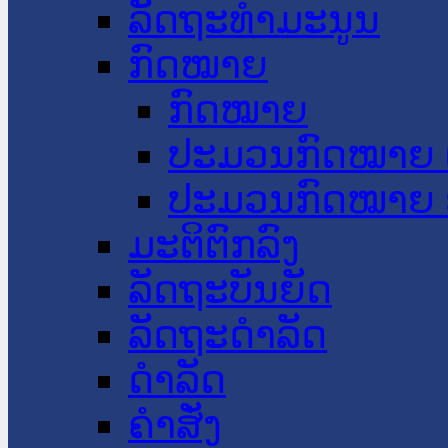
ລັດຖະທໍາມະນູນ
ກົດໝາຍ
ກົດໝາຍ
ປະມວນກົດໝາຍ 
ປະມວນກົດໝາຍ 
ມະຕິຕົກລົງ
ລັດຖະບັນຍັດ
ລັດຖະດໍາລັດ
ດໍາລັດ
ຄໍາສັ່ງ