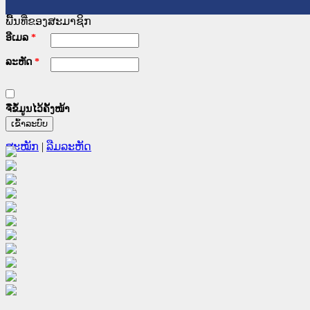
ພື້ນທີ່ຂອງສະມາຊິກ
ອີເມລ
*
ລະຫັດ
*
ຈື່ຂໍ້ມູນໄວ້ຄັ້ງໜ້າ
ສະໝັກ
|
ລືມລະຫັດ