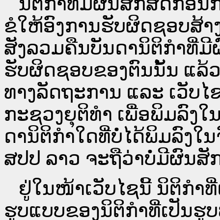
ນິ​ຕິ​ກຳ​ທີ່​ມີ​ຜົນ​ສັກ​ສິດ​ກ່ອນ
ຂໍໃຫ້ອົງ​ການ​ຮັບ​ຜິດ​ຊອບ​ສ້າ
ສັງລວມຄືນບັນດານິຕິກໍາທີ່ມີ
ຮັບຜິດຊອບຂອງຕົນນັ້ນ ແລ້ວ
ທາງ​ລັດ​ຖະ​ການ ແລະ ເວັບ
ກະຊວງຍຸຕິທໍາ ເພື່ອພິມລົ
ດາ​ນິ​ຕິ​ກຳ​ໃດ​ທີ່ບໍ່​ໄດ້​ພິມ​
ສປ​ປ ລາວ ​ຈະຖື​ວ່າບໍ່​ມີ​ຜົນ​ສັກ​
ຢູ່ໃນໜ້າ​ເວັບ​ໄຊ​ນີ້ ນິຕິກ
ຮູບແບບຂອງນິຕິກໍາທີ່ເປັນຮູ