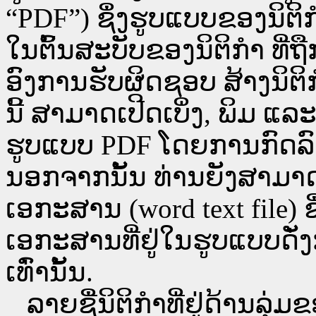
“PDF”) ຊຶ່ງຮູບແບບຂອງນິຕິກໍ
ໃນຕົ້ນສະບັບຂອງນິຕິກໍາ ທີ
ອົງການຮັບຜິດຊອບ ສ້າງນິຕິກ
ນີ້ ສາມາດເປີດເບິ່ງ, ພິມ 
ຮູບແບບ PDF ໂດຍການກົດລົງບ່ອ
ນອກຈາກນັ້ນ ທ່ານຍັງສາມາດເປີ
ເອກະສານ (word text file) ຊ
ເອກະສານທີ່ຢູ່ໃນຮູບແບບດັ່ງກ
ເທົ່ານັ້ນ.
ລາຍຊື່ນິຕິກຳທີ່ຢູ່ດ້ານລຸ່