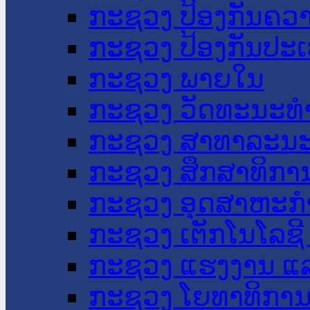
ກະຊວງ ປ້ອງກັນຄວ
ກະຊວງ ປ້ອງກັນປະ
ກະຊວງ ພາຍໃນ
ກະຊວງ ວັດທະນະທຳ
ກະຊວງ ສາທາລະນະ
ກະຊວງ ສຶກສາທິການ
ກະຊວງ ອຸດສາຫະກຳ
ກະຊວງ ເຕັກໂນໂລຊີ
ກະຊວງ ແຮງງານ ແລ
ກະຊວງ ໂຍທາທິການ 