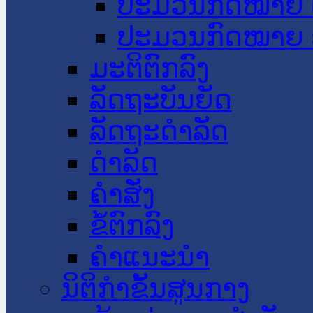
ປະມວນກົດໝາຍ 
ປະມວນກົດໝາຍ 
ມະຕິຕົກລົງ
ລັດຖະບັນຍັດ
ລັດຖະດໍາລັດ
ດໍາລັດ
ຄໍາສັ່ງ
ຂໍ້ຕົກລົງ
ຄໍາແນະນໍາ
ນິຕິກຳຂັ້ນສູນກາງ