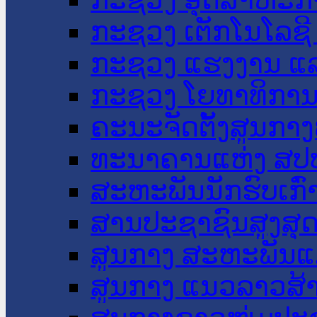
ກະຊວງ ເຕັກໂນໂລຊີ
ກະຊວງ ແຮງງານ ແລ
ກະຊວງ ໂຍທາທິການ 
ຄະນະຈັດຕັ້ງສູນກາງ
ທະນາຄານແຫ່ງ ສປ
ສະຫະພັນນັກຮົບເກົ
ສານປະຊາຊົນສູງສຸ
ສູນກາງ ສະຫະພັນແ
ສູນກາງ ແນວລາວສ້