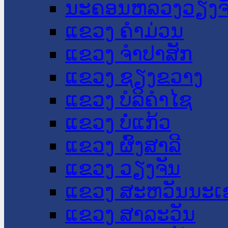
ນະ​ຄອນ​ຫລວງວຽງຈ
ແຂວງ ຄໍາມ່ວນ
ແຂວງ ຈໍາປາສັກ
ແຂວງ ຊຽງຂວາງ
ແຂວງ ບໍລິຄໍາໄຊ
ແຂວງ ບໍ່ແກ້ວ
ແຂວງ ຜົ້ງສາລີ
ແຂວງ ວຽງຈັນ
ແຂວງ ສະຫວັນນະເ
ແຂວງ ສາລະວັນ