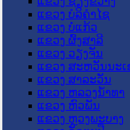
ແຂວງ ຊຽງຂວາງ
ແຂວງ ບໍລິຄໍາໄຊ
ແຂວງ ບໍ່ແກ້ວ
ແຂວງ ຜົ້ງສາລີ
ແຂວງ ວຽງຈັນ
ແຂວງ ສະຫວັນນະເ
ແຂວງ ສາລະວັນ
ແຂວງ ຫລວງນໍ້າທາ
ແຂວງ ຫົວພັນ
ແຂວງ ຫຼວງພະບາງ