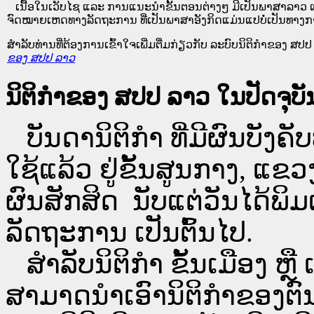
ເນື້ອໃນ​ເວັບ​ໄຊ​ ແລະ ການແນະນໍາຂັ້ນຕອນຕ່າງໆ ມີເປັນພາສາລາວ ແ
ຈົດໝາຍເຫດທາງລັດຖະການ ທີ່ເປັນພາສາອັງກິດແມ່ນແປບໍ່ເປັນທາງກ
ສໍາລັບທ່ານທີ່ຕ້ອງການເຂົ້າໃຈເພີ່ມຕື່ມກ່ຽວກັບ ລະບົບນິຕິກຳຂອງ ສປປ ລ
ຂອງ ສປປ ລາວ
ນິຕິກຳຂອງ ສປປ ລາວ ໃນປັດຈຸບັນ
ບັນດານິຕິກໍາ ທີ່ມີຜົນບັງຄັບ
ໃຊ້ແລ້ວ ຢູ່ຂັ້ນ​ສູນ​ກາງ, 
ຜົນສັກສິດ ນັບ​ແຕ່​ວັນໄດ້
ລັດຖະການ ເປັນ​ຕົ້ນ​ໄປ.
ສຳລັບນິ​ຕິ​ກຳ ຂັ້ນເມືອງ ຫຼ
ສາມາດນຳເອົານິຕິກຳຂອງຕົນທີ