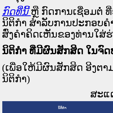
ກົດທີ່ນີ້
ຫຼື ກົດການເຊື່ອມຕໍ່ ທີ
ນິຕິກໍາ ສໍາລັບການປະກອບຄຳ
ສົ່ງຄຳຄິດເຫັນຂອງທ່ານໃສ່ຮ່
ນິຕິກໍາ ທີ່ມີຜົນສັກສິດ 
(ເພື່ອໃຫ້ມີຜົນສັກສິດ ອີງຕ
ນິຕິກໍາ)
ສະແດງ
ນິຕິກໍາ