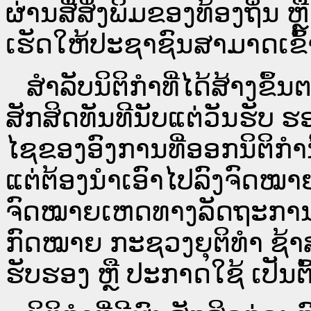
ຜ່ານ​ສື່ສິ່ງພິມຂອງທ້ອງຖິ່ນ
ເຮັດໃຫ້ປະຊາຊົນສາມາດເຂົ້າ
ສໍາລັບນິຕິກໍາທີ່ໄດ້ສ້າງຂຶ້
ສັກສິດທັນທີນັບແຕ່ວັນຮັບ ຮ
ໄຊຂອງອົງການທີ່ອອກນິຕິກໍາ
ແຕ່ຕ້ອງນໍາເອົາໄປລົງຈົດ
ຈົດ​ໝາຍ​ເຫດ​ທາງ​ລັດ​ຖະ​ກ
ກົດໝາຍ ກະຊວງຍຸຕິທໍາ ຊ້າສ
ຮັບຮອງ ຫຼື ປະກາດໃຊ້ ເປັນຕົ