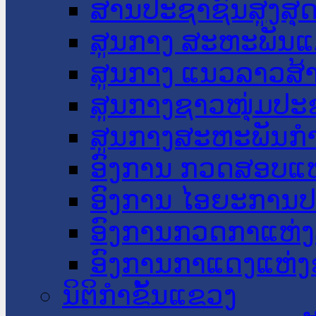
ສານປະຊາຊົນສູງສຸ
ສູນກາງ ສະຫະພັນແ
ສູນກາງ ແນວລາວສ້
ສູນກາງຊາວໜຸ່ມປະ
ສູນກາງສະຫະພັນກ
ອົງການ ກວດສອບແຫ
ອົງການ ໄອຍະການປ
ອົງການກວດກາແຫ່ງ
ອົງການກາແດງແຫ່
ນິຕິກໍາຂັ້ນແຂວງ