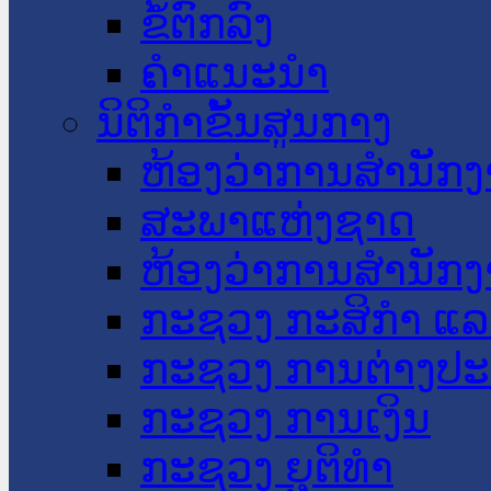
ຂໍ້ຕົກລົງ
ຄໍາແນະນໍາ
ນິຕິກໍາຂັ້ນສູນກາງ
ຫ້ອງວ່າການສໍານັ
ສະພາແຫ່ງຊາດ
ຫ້ອງວ່າການສຳນັກງ
ກະຊວງ ກະສິກຳ ແລະ
ກະຊວງ ການຕ່າງປ
ກະຊວງ ການເງິນ
ກະຊວງ ຍຸຕິທໍາ