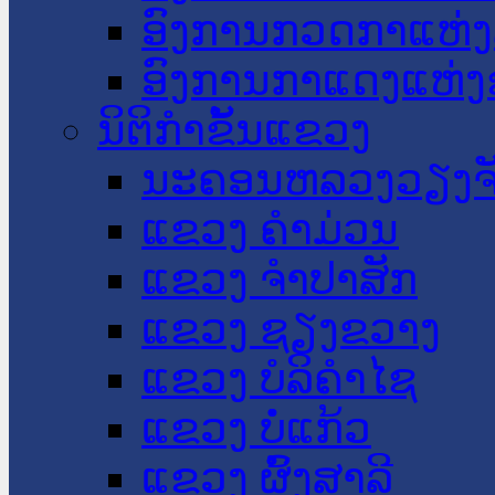
ອົງການກວດກາແຫ່ງ
ອົງການກາແດງແຫ່
ນິຕິກໍາຂັ້ນແຂວງ
ນະ​ຄອນ​ຫລວງວຽງຈ
ແຂວງ ຄໍາມ່ວນ
ແຂວງ ຈໍາປາສັກ
ແຂວງ ຊຽງຂວາງ
ແຂວງ ບໍລິຄໍາໄຊ
ແຂວງ ບໍ່ແກ້ວ
ແຂວງ ຜົ້ງສາລີ