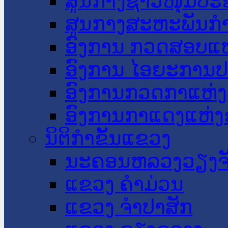
ສູນກາງຊາວໜຸ່ມປະ
ສູນກາງສະຫະພັນກ
ອົງການ ກວດສອບແຫ
ອົງການ ໄອຍະການປ
ອົງການກວດກາແຫ່ງ
ອົງການກາແດງແຫ່
ນິຕິກໍາຂັ້ນແຂວງ
ນະ​ຄອນ​ຫລວງວຽງຈ
ແຂວງ ຄໍາມ່ວນ
ແຂວງ ຈໍາປາສັກ