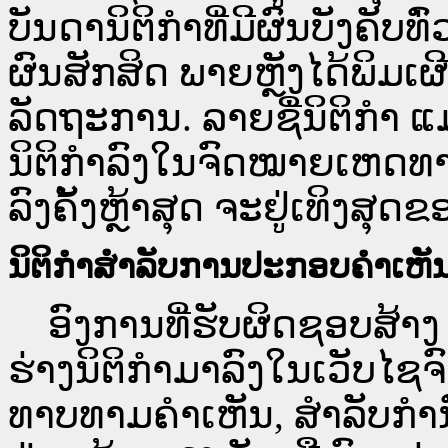
ບັນດານິຕິກຳທີ່ມີຜົນບັງຄັບທ
ຜົນສັກສິດ ພາຍຫຼັງໄດ້ພິມ
ລັດຖະການ. ລາຍຊື່ນິຕິກຳ ແ
ນິຕິກຳລົງໃນຈົດໝາຍເຫດທາງລ
ລົງຄັ້ງຫຼ້າສຸດ ຈະຢູ່ເທິງສຸດຂ
ນິຕິກຳສຳລັບການປະກອບຄຳເຫັ
ອົງການທີ່ຮັບຜິດຊອບສ້າງ 
ຮ່າງນິຕິກຳມາລົງໃນ​ເວັບ​
ທາບທາມຄຳເຫັນ, ສໍາລັບກໍ