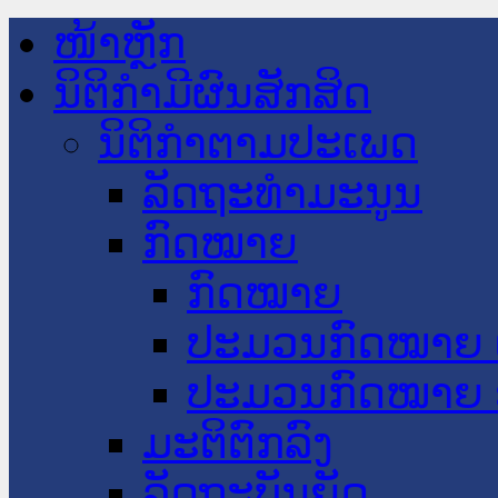
ໜ້າຫຼັກ
ນິຕິກໍາມີຜົນສັກສິດ
ນິຕິກໍາຕາມປະເພດ
ລັດຖະທໍາມະນູນ
ກົດໝາຍ
ກົດໝາຍ
ປະມວນກົດໝາຍ 
ປະມວນກົດໝາຍ 
ມະຕິຕົກລົງ
ລັດຖະບັນຍັດ