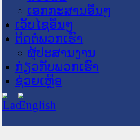
ເອກກະສານອື່ນໆ
ເວັບໄຊອື່ນໆ
ຕິດຕໍ່ພວກເຮົາ
ຜູ້ປະສານງານ
ກ່ຽວກັບພວກເຮົາ
ຊ່ວຍເຫຼືອ