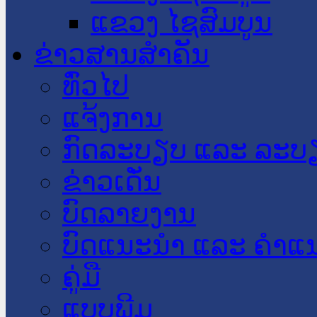
ແຂວງ ໄຊສົມບູນ
ຂ່າວສານສໍາຄັນ
​ທົ່ວ​ໄປ
ແຈ້ງການ
ກົດລະບຽບ ແລະ ລະບ
ຂ່າວເດັ່ນ
ບົດລາຍງານ
ບົດແນະນໍາ ແລະ ຄໍາແ
ຄູ່ມື
ແບບພີມ