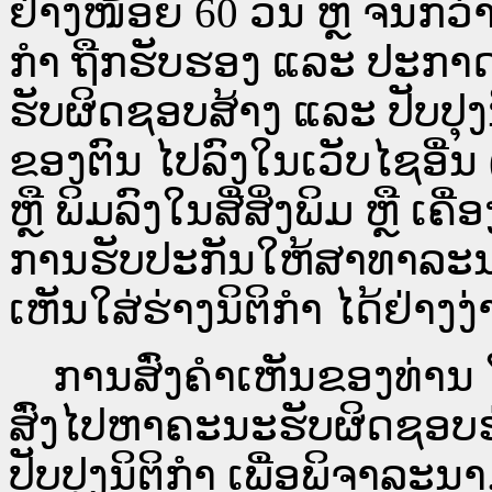
ຢ່າງໜ້ອຍ 60 ວັນ ຫຼື ຈົນກວ
ກໍາ ຖືກຮັບຮອງ ແລະ ປະກາດ
ຮັບຜິດຊອບສ້າງ ແລະ ປັບປຸງ
ຂອງຕົນ ໄປລົງໃນ​ເວັບ​ໄຊ​ອື່
ຫຼື ພິມລົງໃນສື່ສິ່ງພິມ ຫຼື ເ
ການຮັບປະກັນໃຫ້ສາທາລະນ
ເຫັນໃສ່ຮ່າງນິຕິກຳ ໄດ້ຢ່າງ
ການສົ່ງຄໍາເຫັນຂອງທ່ານ ໃສ
ສົ່ງໄປຫາຄະນະຮັບຜິດຊອບຮ
ປັບປຸງນິຕິກຳ ເພື່ອພິຈາລະນາ