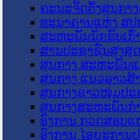
ຄະນະຈັດຕັ້ງສູນກາງ
ທະນາຄານແຫ່ງ ສປ
ສະຫະພັນນັກຮົບເກົ
ສານປະຊາຊົນສູງສຸ
ສູນກາງ ສະຫະພັນແ
ສູນກາງ ແນວລາວສ້
ສູນກາງຊາວໜຸ່ມປະ
ສູນກາງສະຫະພັນກ
ອົງການ ກວດສອບແຫ
ອົງການ ໄອຍະການປ