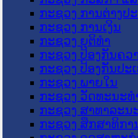
ກະຊວງ ການຕ່າງປ
ກະຊວງ ການເງິນ
ກະຊວງ ຍຸຕິທໍາ
ກະຊວງ ປ້ອງກັນຄວ
ກະຊວງ ປ້ອງກັນປະ
ກະຊວງ ພາຍໃນ
ກະຊວງ ວັດທະນະທຳ
ກະຊວງ ສາທາລະນະ
ກະຊວງ ສຶກສາທິການ
ກະຊວງ ອຸດສາຫະກຳ