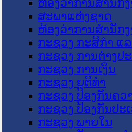
ຫ້ອງວ່າການສໍານັ
ສະພາແຫ່ງຊາດ
ຫ້ອງວ່າການສຳນັກງ
ກະຊວງ ກະສິກຳ ແລະ
ກະຊວງ ການຕ່າງປ
ກະຊວງ ການເງິນ
ກະຊວງ ຍຸຕິທໍາ
ກະຊວງ ປ້ອງກັນຄວ
ກະຊວງ ປ້ອງກັນປະ
ກະຊວງ ພາຍໃນ