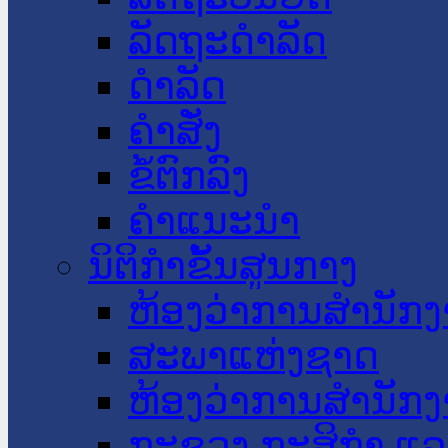
ລັດຖະດໍາລັດ
ດໍາລັດ
ຄໍາສັ່ງ
ຂໍ້ຕົກລົງ
ຄໍາແນະນໍາ
ນິຕິກໍາຂັ້ນສູນກາງ
ຫ້ອງວ່າການສໍານັ
ສະພາແຫ່ງຊາດ
ຫ້ອງວ່າການສຳນັກງ
ກະຊວງ ກະສິກຳ ແລະ