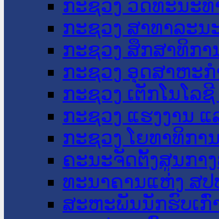
ກະຊວງ ວັດທະນະທຳ
ກະຊວງ ສາທາລະນະ
ກະຊວງ ສຶກສາທິການ
ກະຊວງ ອຸດສາຫະກຳ
ກະຊວງ ເຕັກໂນໂລຊີ
ກະຊວງ ແຮງງານ ແລ
ກະຊວງ ໂຍທາທິການ 
ຄະນະຈັດຕັ້ງສູນກາງ
ທະນາຄານແຫ່ງ ສປ
ສະຫະພັນນັກຮົບເກົ