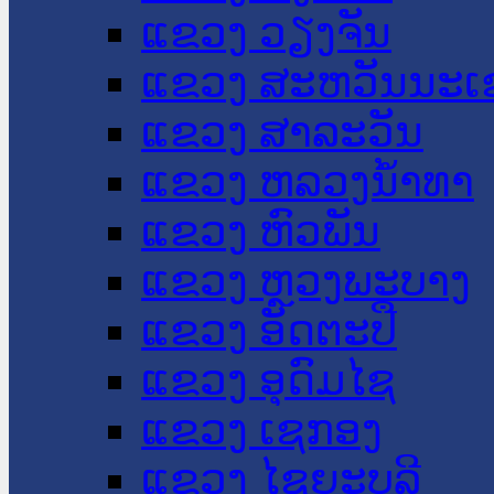
ແຂວງ ວຽງຈັນ
ແຂວງ ສະຫວັນນະເ
ແຂວງ ສາລະວັນ
ແຂວງ ຫລວງນໍ້າທາ
ແຂວງ ຫົວພັນ
ແຂວງ ຫຼວງພະບາງ
ແຂວງ ອັດຕະປື
ແຂວງ ອຸດົມໄຊ
ແຂວງ ເຊກອງ
ແຂວງ ໄຊຍະບູລີ