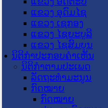
ແຂວງ ອັດຕະປື
ແຂວງ ອຸດົມໄຊ
ແຂວງ ເຊກອງ
ແຂວງ ໄຊຍະບູລີ
ແຂວງ ໄຊສົມບູນ
ນິຕິກໍາປະກອບຄໍາເຫັນ
ນິຕິກໍາຕາມປະເພດ
ລັດຖະທໍາມະນູນ
ກົດໝາຍ
ກົດໝາຍ