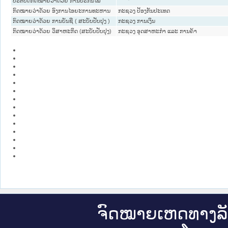
ປະຕິບັດກົດໝາຍວ່າດ້ວຍ ການປະກັນໄພ
ກົດໝາຍວ່າດ້ວຍ ອົງການໄອຍະການທະຫານ
ກະຊວງ ປ້ອງກັນປະເທດ
ກົດໝາຍວ່າດ້ວຍ ການບັນຊີ ( ສະບັບປັບປຸງ )
ກະຊວງ ການເງິນ
ກົດໝາຍວ່າດ້ວຍ ວິສາຫະກິດ (ສະບັບປັບປຸງ)
ກະຊວງ ອຸດສາຫະກຳ ແລະ ການຄ້າ
ຈົດ​ໝາຍ​ເຫດ​ທາງ​ລ