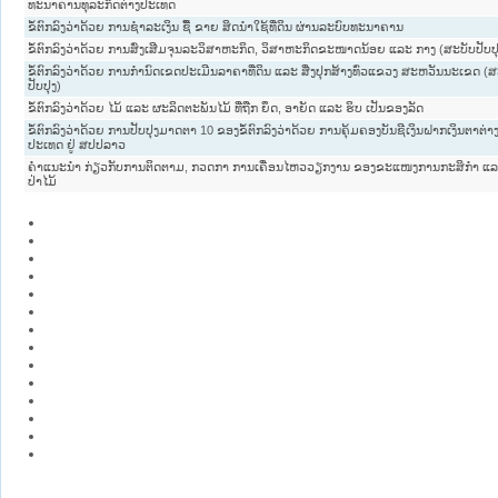
ທະນາຄານທຸລະກິດຕ່າງປະເທດ
ຂໍ້ຕົກລົງວ່າດ້ວຍ ການຊຳລະເງິນ ຊື້ ຂາຍ ສິດນຳໃຊ້ທີ່ດິນ ຜ່ານລະບົບທະນາຄານ
ຂໍ້ຕົກລົງວ່າດ້ວຍ ການສົ່ງເສີມຈຸນລະວິສາຫະກິດ, ວິສາຫະກິດຂະໜາດນ້ອຍ ແລະ ກາງ (ສະບັບປັບປຸ
ຂໍ້ຕົກລົງວ່າດ້ວຍ ການກຳນົດເຂດປະເມີນລາຄາທີ່ດິນ ແລະ ສີ່ງປຸກສ້າງທົ່ວແຂວງ ສະຫວັນນະເຂດ (ສ
ປັບປຸງ)
ຂໍ້ຕົກລົງວ່າດ້ວຍ ໄມ້ ແລະ ຜະລິດຕະພັນໄມ້ ທີ່ຖືກ ຍຶດ, ອາຍັດ ແລະ ຮິບ ເປັນຂອງລັດ
ຂໍ້ຕົກລົງວ່າດ້ວຍ ການປັບປຸງມາດຕາ 10 ຂອງຂໍ້ຕົກລົງວ່າດ້ວຍ ການຄຸ້ມຄອງບັນຊີເງິນຝາກເງິນຕາຕ່າ
ປະເທດ ຢູ່ ສປປລາວ
ຄຳແນະນຳ ກ່ຽວກັບການຕິດຕາມ, ກວດກາ ການເຄື່ອນໄຫວວຽກງານ ຂອງຂະແໜງການກະສິກຳ ແ
ປ່າໄມ້