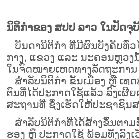
ນິຕິກຳຂອງ ສປປ ລາວ ໃນປັດຈຸບັ
ບັນດານິຕິກໍາ ທີ່ມີຜົນບັງຄັບທົ່ວໄ
ກາງ, ແຂວງ ແລະ ນະຄອນຫຼວງນັ້ນ 
ໃນຈົດໝາຍເຫດທາງລັດຖະການ ເປັ
ສຳລັບນິ​ຕິ​ກຳ ຂັ້ນເມືອງ ຫຼື 
ຕົນທີ່ໄດ້ປະກາດໃຊ້ແລ້ວ ລົງ​ເຜີຍ
ສະຖານທີ່ ຊຶ່ງເຮັດໃຫ້ປະຊາຊົນສາ
ສໍາລັບນິຕິກໍາທີ່ໄດ້ສ້າງຂຶ້ນຕາມ
ຮອງ ຫຼື ປະກາດໃຊ້ ພ້ອມທັງລົງເ