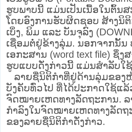
ຮູບພາບນີ້ ແມ່ນເປັນເນື້ອໃນຕົ້
ໂດຍອົງການຮັບຜິດຊອບ ສ້າງນິຕິກ
ເບິ່ງ, ພິມ ແລະ ບັນຈຸລົງ (D
ເຊື່ອມຕໍ່ຢູ່ຂ້າງລຸ່ມ. ນອກຈາກນັ້
ເອກະສານ (word text file) ຊຶ່ງ
ຮູບແບບດັ່ງກ່າວນີ້ ແມ່ນສຳລັບໃຊ້ເປ
ລາຍຊື່ນິຕິກຳທີ່ຢູ່ດ້ານລຸ່ມຂອງ
ບັງຄັບທົ່ວໄປ ທີ່ໄດ້ປະກາດໃຊ້ແລ
ຈົດໝາຍເຫດທາງລັດຖະການ. ລາຍຊ
ກຳລົງໃນຈົດໝາຍເຫດທາງລັດຖະການ ຊ
ຂອງລາຍຊື່ນິຕິກໍາດັ່ງກ່າວ.