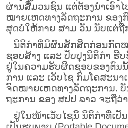
ຜ່ານສື່ມວນຊົນ ແຕ່ຕ້ອງນໍາເອ
ໝາຍ​ເຫດ​ທາງ​ລັດ​ຖະ​ການ​ ຂອ
ສຸດບໍ່ໃຫ້ກາຍ ສາມ ວັນ ນັບແຕ່ຖື
ນິ​ຕິ​ກຳ​ທີ່​ມີ​ຜົນ​ສັກ​ສິດ​ກ່ອນ​ກົດ
ຊອບ​ສ້າງ ແລະ ປັບ​ປຸງນິ​ຕິ​ກຳ ຮີ
ຢູ່ໃນຄວາມຮັບຜິດຊອບຂອງຕົນນັ້ນ
ການ ແລະ ເວັບໄຊ​ ກົມໂຄສະນາເຜ
ຈົດໝາຍເຫດທາງລັດຖະການ. ບັນ​ດາ​ນິ​
ຖະ​ການ ຂອງ ສປ​ປ ລາວ ​ຈະຖື​ວ່າບໍ່​ມີ
ຢູ່ໃນໜ້າ​ເວັບ​ໄຊ​ນີ້ ນິຕິກຳທີ່
ເປັນຮູບພາບ (Portable Documen