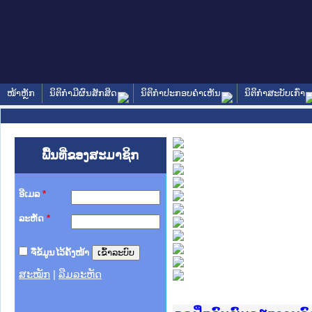
ໜ້າຫຼັກ
ນິຕິກໍາມີຜົນສັກສິດ
ນິຕິກໍາປະກອບຄໍາເຫັນ
ນິຕິກໍາສະບັບເກົ່າ
ພື້ນທີ່ຂອງສະມາຊິກ
ອີເມລ
*
ລະຫັດ
*
ຈື່ຂໍ້ມູນໄວ້ຄັ້ງໜ້າ
ສະໝັກ
|
ລືມລະຫັດ