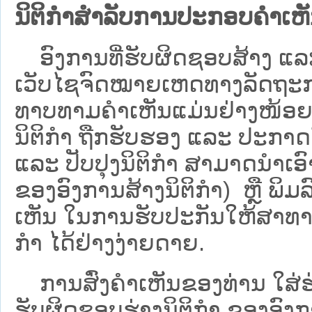
ນິຕິກຳສຳລັບການປະກອບຄຳເຫ
ອົງການທີ່ຮັບຜິດຊອບສ້າງ ແລະ 
ເວັບ​ໄຊຈົດໝາຍເຫດທາງລັດຖະກາ
ທາບທາມຄໍາເຫັນແມ່ນຢ່າງໜ້ອຍ 6
ນິຕິກໍາ ຖືກຮັບຮອງ ແລະ ປະກາດ
ແລະ ປັບປຸງນິຕິກໍາ ສາມາດນຳເອົາຮ
ຂອງອົງການສ້າງນິຕິກຳ) ຫຼື ພິມລົງ
ເຫັນ ໃນການຮັບປະກັນໃຫ້ສາທາລ
ກຳ ໄດ້ຢ່າງງ່າຍດາຍ.
ການສົ່ງຄໍາເຫັນຂອງທ່ານ ໃສ່ຮ່
ຮັບຜິດຊອບຮ່າງນິຕິກຳ ຂອງອົງກາ