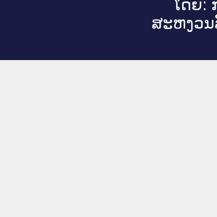
ໂດຍ: ກ
ສະ​ຫງວນ​ລ