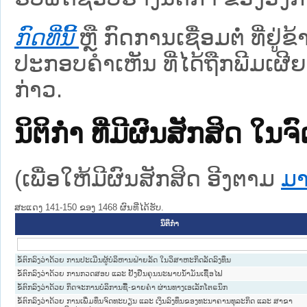
ກົດທີ່ນີ້
ຫຼື ກົດການເຊື່ອມຕໍ່ ທີ່ຢູ່
ປະກອບຄຳເຫັນ ທີ່ໄດ້ຖືກພີມເຜີຍ
ກ່າວ.
ນິຕິກໍາ ທີ່ມີຜົນສັກສິດ
(ເພື່ອໃຫ້ມີຜົນສັກສິດ ອີງຕາມ
ມາ
ສະແດງ 141-150 ຂອງ 1468 ຜົນທີ່ໄດ້ຮັບ.
ນິຕິກໍາ
ຂໍ້ຕົກລົງວ່າດ້ວຍ ການປະເມີນຜູ້ບໍລິຫານຝ່າຍລັດ ໃນວິສາຫະກິດລັດລົງທຶນ
ຂໍ້ຕົກລົງວ່າດ້ວຍ ການກວດສອບ ແລະ ຢັ້ງຢືນຄຸນນະພາບນ້ຳມັນເຊື້ອໄຟ
ຂໍ້ຕົກລົງວ່າດ້ວຍ ກິດຈະການບໍລິການຊື້-ຂາຍຄຳ ຜ່ານທາງເອເລັກໂຕຣນິກ
ຂໍ້ຕົກລົງວ່າດ້ວຍ ການເພີ່ມທຶນຈົດທະບຽນ ແລະ ເງິນລົງທຶນຂອງທະນາຄານທຸລະກິດ ແລະ ສາຂາ