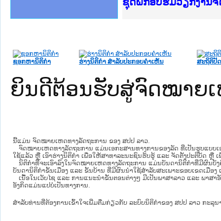
Ministry of Justice 
ເຜີຍແຜ່ວັບໄຊຈົດໝາຍເ
ກະຊວງຍຸຕິທຳ
ຊຸດຝຶກອົບຮົມວຽກງານ
ກອງປະຊຸມທົບທວນຄືນກ
ຝຶກອົບຮົມ ຜູ່ປະສານ
ຝຶກອົບຮົມ ຜູ່ປະສານງ
ເຜີຍແຜ່ແອັບກົດໝາຍລ
ເຜີຍແຜ່ແອັບກົດໝາຍລາ
ຍົກລະດັບວຽກງານຈົດໝ
ຊຸດຝຶກອົບຮົມວຽກງານ
ຊອກຫານິຕິກໍາ
ຮ່າງນິຕິກໍາ ສໍາລັບປະກອບຄໍາເຫັນ
ສະຖິຕິປັດ
ຍິນດີຕ້ອນຮັບສູ່ຈົດໝ
ນີ້ແມ່ນ ຈົດໝາຍເຫດທາງລັດຖະການ ຂອງ ສປປ ລາວ.
ຈົດໝາຍເຫດທາງລັດຖະການ ແມ່ນ​ເອ​ກະ​ສານ​ທາງ​ການ​ຂອງ​ລັດ ທີ່​ເປັນ​ຮູບ​ແບບ​ເອ​ເລັກ​ໂຕ​
ໃຊ້ແລ້ວ ຫຼື ເອົາຮ່າງນິຕິກໍາ ເພື່ອໃຫ້​ສາ​ທາ​ລະ​ນະ​ຊົນ​ຮັບ​ຮູ້ ແລະ ຈັດ​ຕັ້ງ​ປະ​ຕິ​ບັດ ຫ
ນິ​ຕິ​ກຳ​ທີ່​ຈະ​ເອົາ​ລົງ​ໃນ​ຈົດ​ໝາຍ​ເຫດ​ທາງ​ລັດ​ຖະ​ການ ​ແມ່ນ​ບັນ​ດາ​ນິ​ຕິ​ກຳ​ທີ່​ມີ​ຜົນ​ບັງ​
ບັນ​ດານິ​ຕິ​ກຳ​ຂັ້ນ​ເມືອງ ແລະ ຂັ້ນ​ບ້ານ ​ທີ່​ມີ​ຜົນ​ນຳ​ໃຊ້​ສຳ​ລັບ​ສະ​ເພາະ​ຂອບ​ເຂດ​ເມືອງ 
ເນື້ອໃນ​ເວັບ​ໄຊ​ ແລະ ການແນະນໍາຂັ້ນຕອນຕ່າງໆ ມີເປັນພາສາລາວ ແລະ ພາສາອັ
ອັງກິດແມ່ນແປບໍ່ເປັນທາງການ.
ສໍາລັບທ່ານທີ່ຕ້ອງການເຂົ້າໃຈເພີ່ມຕື່ມກ່ຽວກັບ ລະບົບນິຕິກຳຂອງ ສປປ ລາວ ກະລຸນາເຂົ