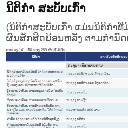
ນິຕິກໍາ ສະບັບເກົ່າ
(ນິຕິກໍາສະບັບເກົ່າ ແມ່ນນິຕິກໍາ
ຜົນສັກສິດຍ້ອນຫລັງ ຕາມກໍານົດເວ
ສະແດງ 141-150 ຂອງ 289 ຜົນທີ່ໄດ້ຮັບ.
ນິຕິກໍາ
ພາກສ່ວນຮັບຜິດຊອບ
ຂໍ້ຕົກລົງຂອງລັດຖະມົນຕີ ວ່າດ້ວຍສະຫະກອນ
ກະຊວງ ກະສິກຳ ແລະ ສິ່ງແວດລ້ອມ
ຜະລິດກະສິກໍາ
ຂໍ້ຕົກລົງຂອງລັດຖະມົນຕີ ວ່າດ້ວຍການຜະລິດ,
ກະຊວງ ກະສິກຳ ແລະ ສິ່ງແວດລ້ອມ
ຄຸ້ມຄອງ ແລະ ເຜີຍແຜ່ສະຖິຕິກະສິກໍາ
ກົດໝາຍວ່າດ້ວຍ ອາກອນມູນຄ່າເພີ່ມ (ສະບັບ
ກະຊວງ ການເງິນ
ປັບປຸງ)
ກົດໝາຍວ່າດ້ວຍ ການກວດສອບອິດສະລະ
ກະຊວງ ການເງິນ
ກົດໝາຍວ່າດ້ວຍ ການຕ້ານ ສະກັດກັ້ນ ການ
ຟອກເງິນ ແລະ ການສະໜອງທຶນ ໃຫ້ແກ່ການກໍ່
ທະນາຄານແຫ່ງ ສປປ ລາວ
ການຮ້າຍ
ດຳລັດ ວ່າດ້ວຍການເອົາເດັກໄປເປັນລູກລ້ຽງ
ກະຊວງ ຍຸຕິທໍາ
ຄຳແນະນຳຂອງລັດຖະມົນຕີ ກ່ຽວກັບ ການ
ກະຊວງ ການເງິນ