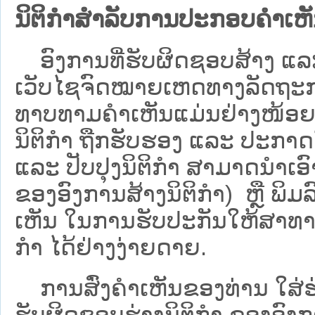
ນິຕິກຳສຳລັບການປະກອບຄຳເຫ
ອົງການທີ່ຮັບຜິດຊອບສ້າງ ແລະ 
ເວັບ​ໄຊຈົດໝາຍເຫດທາງລັດຖະກາ
ທາບທາມຄໍາເຫັນແມ່ນຢ່າງໜ້ອຍ 6
ນິຕິກໍາ ຖືກຮັບຮອງ ແລະ ປະກາດ
ແລະ ປັບປຸງນິຕິກໍາ ສາມາດນຳເອົາຮ
ຂອງອົງການສ້າງນິຕິກຳ) ຫຼື ພິມລົງ
ເຫັນ ໃນການຮັບປະກັນໃຫ້ສາທາລ
ກຳ ໄດ້ຢ່າງງ່າຍດາຍ.
ການສົ່ງຄໍາເຫັນຂອງທ່ານ ໃສ່ຮ່
ຮັບຜິດຊອບຮ່າງນິຕິກຳ ຂອງອົງກາ