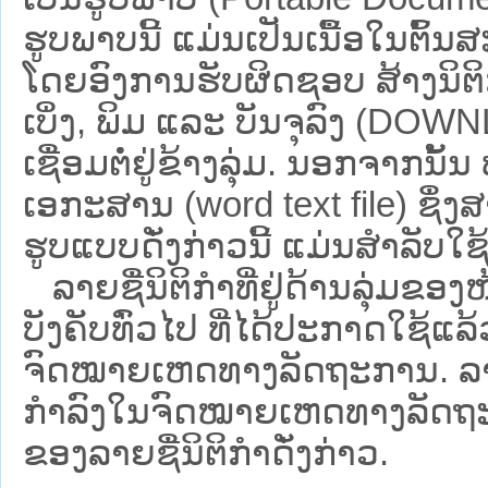
ຮູບພາບນີ້ ແມ່ນເປັນເນື້ອໃນຕົ້
ໂດຍອົງການຮັບຜິດຊອບ ສ້າງນິຕິກ
ເບິ່ງ, ພິມ ແລະ ບັນຈຸລົງ (D
ເຊື່ອມຕໍ່ຢູ່ຂ້າງລຸ່ມ. ນອກຈາກນັ້
ເອກະສານ (word text file) ຊຶ່ງ
ຮູບແບບດັ່ງກ່າວນີ້ ແມ່ນສຳລັບໃຊ້ເປ
ລາຍຊື່ນິຕິກຳທີ່ຢູ່ດ້ານລຸ່ມຂອງ
ບັງຄັບທົ່ວໄປ ທີ່ໄດ້ປະກາດໃຊ້ແລ
ຈົດໝາຍເຫດທາງລັດຖະການ. ລາຍຊ
ກຳລົງໃນຈົດໝາຍເຫດທາງລັດຖະການ ຊ
ຂອງລາຍຊື່ນິຕິກໍາດັ່ງກ່າວ.