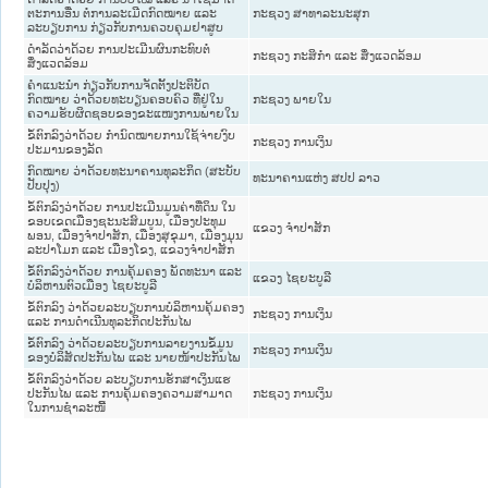
ຕະການອື່ນ ຕໍ່ການລະເມີດກົດໝາຍ ແລະ
ກະຊວງ ສາທາລະນະສຸກ
ລະບຽບການ ກ່ຽວກັບການຄວບຄຸມຢາສູບ
ດຳລັດວ່າດ້ວຍ ການປະເມີນຜົນກະທົບຕໍ່
ກະຊວງ ກະສິກຳ ແລະ ສິ່ງແວດລ້ອມ
ສິ່ງແວດລ້ອມ
ຄຳແນະນຳ ກ່ຽວກັບການຈັດຕັ້ງປະຕິບັດ
ກົດໝາຍ ວ່າດ້ວຍທະບຽນຄອບຄົວ ທີ່ຢູ່ໃນ
ກະຊວງ ພາຍໃນ
ຄວາມຮັບຜິດຊອບຂອງຂະແໜງການພາຍໃນ
ຂໍ້ຕົກລົງວ່າດ້ວຍ ກຳນົດໝາຍການໃຊ້ຈ່າຍງົບ
ກະຊວງ ການເງິນ
ປະມານຂອງລັດ
ກົດໝາຍ ວ່າດ້ວຍທະນາຄານທຸລະກິດ (ສະບັບ
ທະນາຄານແຫ່ງ ສປປ ລາວ
ປັບປຸງ)
ຂໍ້ຕົກລົງວ່າດ້ວຍ ການປະເມີນມູນຄ່າທີ່ດິນ ໃນ
ຂອບເຂດເມືອງຊະນະສົມບູນ, ເມືອງປະທຸມ
ແຂວງ ຈໍາປາສັກ
ພອນ, ເມືອງຈຳປາສັກ, ເມືອງສຸຂຸມາ, ເມືອງມຸນ
ລະປາໂມກ ແລະ ເມືອງໂຂງ, ແຂວງຈຳປາສັກ
ຂໍ້ຕົກລົງວ່າດ້ວຍ ການຄຸ້ມຄອງ ພັດທະນາ ແລະ
ແຂວງ ໄຊຍະບູລີ
ບໍລິຫານຕົວເມືອງ ໄຊຍະບູລີ
ຂໍ້ຕົກລົງ ວ່າດ້ວຍລະບຽບການບໍລິຫານຄຸ້ມຄອງ
ກະຊວງ ການເງິນ
ແລະ ການດຳເນີນທຸລະກິດປະກັນໄພ
ຂໍ້ຕົກລົງ ວ່າດ້ວຍລະບຽບການລາຍງານຂໍ້ມູນ
ກະຊວງ ການເງິນ
ຂອງບໍລິສັດປະກັນໄພ ແລະ ນາຍໜ້າປະກັນໄພ
ຂໍ້ຕົກລົງວ່າດ້ວຍ ລະບຽບການຮັກສາເງິນແຮ
ປະກັນໄພ ແລະ ການຄຸ້ມຄອງຄວາມສາມາດ
ກະຊວງ ການເງິນ
ໃນການຊຳລະໜີ້