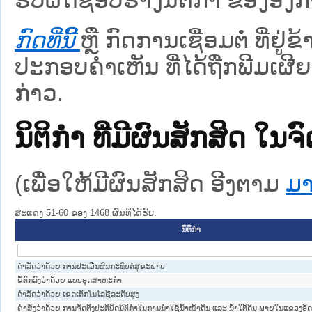
ກົດທີ່ນີ້
ຫຼື ກົດການເຊື່ອມຕໍ່ ທີ່ຢູ່
ປະກອບຄຳເຫັນ ທີ່ໄດ້ຖືກພີມເຜີຍ
ກ່າວ.
ນິຕິກໍາ ທີ່ມີຜົນສັກສິດ
(ເພື່ອໃຫ້ມີຜົນສັກສິດ ອີງຕາມ
ມາ
ສະແດງ 51-60 ຂອງ 1468 ຜົນທີ່ໄດ້ຮັບ.
ນິຕິກໍາ
ດຳລັດວ່າດ້ວຍ ການປະເມີນຜົນກະທົບຕໍ່ສຸຂະພາບ
ຂໍ້ຕົກລົງວ່າດ້ວຍ ແບບອຸດສາຫະກຳ
ດຳລັດວ່າດ້ວຍ ເຂດເຕັກໂນໂລຊີລະດັບສູງ
ຄຳສັ່ງວ່າດ້ວຍ ການຈັດຕັ້ງປະຕິບັດນິຕິກຳໃນການນຳໃຊ້ນ້ຳໜ້າດິນ ແລະ ນ້ຳໃຕ້ດິນ ພາຍໃນແຂວງອັ