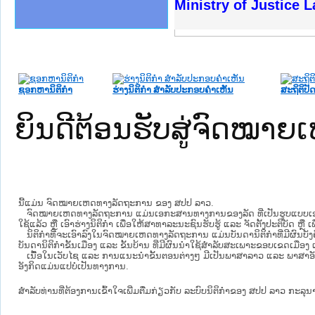
ງລັດຖະການໃຫ້ຜູ້ປະສານງານ
້ງປະຕິບັດວຽກງານຈົດໝາຍເຫດ
ງານຈົດໝາຍເຫດທາງລັດຖະການ
ງານຈົດໝາຍເຫດທາງລັດຖະການ
ລະ ເວັບໄຊຈົດໝາຍເຫດທາງ
ລະ ເວັບໄຊຈົດໝາຍເຫດທາງ
ຍເຫດທາງລັດຖະການ ໃຫ້ຜູ້
ຍເຫດທາງລັດຖະການ ໃຫ້ຜູ້
Ministry of Justice 
ຄານສັນຕິບານປະຊາຊົນ
າຄານຕຳຫຼວດປະຊາຊົນ
ຊາຊົນ ພາກເໜືອ
ຊາຊົນ ພາກກາງ
ພາກເໜືອ
າກກາງ
ຖະການ
າກໃຕ້
ຊອກຫານິຕິກໍາ
ຮ່າງນິຕິກໍາ ສໍາລັບປະກອບຄໍາເຫັນ
ສະຖິຕິປັດ
ຍິນດີຕ້ອນຮັບສູ່ຈົດໝ
ນີ້ແມ່ນ ຈົດໝາຍເຫດທາງລັດຖະການ ຂອງ ສປປ ລາວ.
ຈົດໝາຍເຫດທາງລັດຖະການ ແມ່ນ​ເອ​ກະ​ສານ​ທາງ​ການ​ຂອງ​ລັດ ທີ່​ເປັນ​ຮູບ​ແບບ​ເອ​ເລັກ​ໂຕ​
ໃຊ້ແລ້ວ ຫຼື ເອົາຮ່າງນິຕິກໍາ ເພື່ອໃຫ້​ສາ​ທາ​ລະ​ນະ​ຊົນ​ຮັບ​ຮູ້ ແລະ ຈັດ​ຕັ້ງ​ປະ​ຕິ​ບັດ ຫ
ນິ​ຕິ​ກຳ​ທີ່​ຈະ​ເອົາ​ລົງ​ໃນ​ຈົດ​ໝາຍ​ເຫດ​ທາງ​ລັດ​ຖະ​ການ ​ແມ່ນ​ບັນ​ດາ​ນິ​ຕິ​ກຳ​ທີ່​ມີ​ຜົນ​ບັງ​
ບັນ​ດານິ​ຕິ​ກຳ​ຂັ້ນ​ເມືອງ ແລະ ຂັ້ນ​ບ້ານ ​ທີ່​ມີ​ຜົນ​ນຳ​ໃຊ້​ສຳ​ລັບ​ສະ​ເພາະ​ຂອບ​ເຂດ​ເມືອງ 
ເນື້ອໃນ​ເວັບ​ໄຊ​ ແລະ ການແນະນໍາຂັ້ນຕອນຕ່າງໆ ມີເປັນພາສາລາວ ແລະ ພາສາອັ
ອັງກິດແມ່ນແປບໍ່ເປັນທາງການ.
ສໍາລັບທ່ານທີ່ຕ້ອງການເຂົ້າໃຈເພີ່ມຕື່ມກ່ຽວກັບ ລະບົບນິຕິກຳຂອງ ສປປ ລາວ ກະລຸນາເຂົ