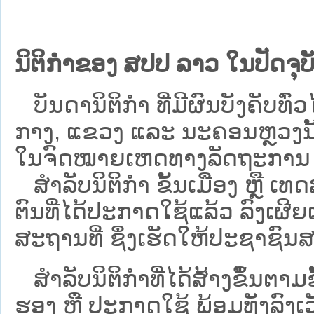
ນິຕິກຳຂອງ ສປປ ລາວ ໃນປັດຈຸບັ
ບັນດານິຕິກໍາ ທີ່ມີຜົນບັງຄັບທົ່ວໄ
ກາງ, ແຂວງ ແລະ ນະຄອນຫຼວງນັ້ນ 
ໃນຈົດໝາຍເຫດທາງລັດຖະການ ເປັ
ສຳລັບນິ​ຕິ​ກຳ ຂັ້ນເມືອງ ຫຼື 
ຕົນທີ່ໄດ້ປະກາດໃຊ້ແລ້ວ ລົງ​ເຜີຍ
ສະຖານທີ່ ຊຶ່ງເຮັດໃຫ້ປະຊາຊົນສາ
ສໍາລັບນິຕິກໍາທີ່ໄດ້ສ້າງຂຶ້ນຕາມ
ຮອງ ຫຼື ປະກາດໃຊ້ ພ້ອມທັງລົງເ