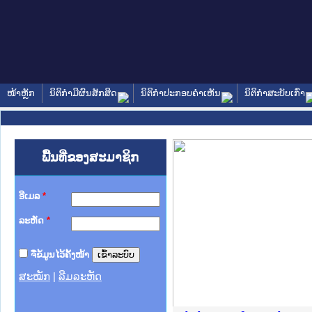
ໜ້າຫຼັກ
ນິຕິກໍາມີຜົນສັກສິດ
ນິຕິກໍາປະກອບຄໍາເຫັນ
ນິຕິກໍາສະບັບເກົ່າ
ພື້ນທີ່ຂອງສະມາຊິກ
ອີເມລ
*
ລະຫັດ
*
ຈື່ຂໍ້ມູນໄວ້ຄັ້ງໜ້າ
ສະໝັກ
|
ລືມລະຫັດ