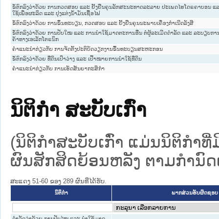
ຂໍ້ຕົກລົງວ່າດ້ວຍ ການກວດສອບ ແລະ ຢັ້ງຢືນຄຸນລັກສະນະທາດລະລາຍ ປະເພດໄຮໂດຣຄາບອນ ແລະ
ໃຊ້ເພື່ອຜະລິດ ແລະ ປຸງແຕ່ງນ້ຳມັນເຊື້ອໄຟ
ຂໍ້ຕົກລົງວ່າດ້ວຍ ການຂຶ້ນທະບຽນ, ກວດສອບ ແລະ ຢັ້ງຢືນຄຸນນະພາບເຄື່ອງກຳເນີດລັງສີ
ຂໍ້ຕົກລົງວ່າດ້ວຍ ການປັບໃໝ ແລະ ການນຳໃຊ້ມາດຕະການອື່ນ ຕໍ່ຜູ້ລະເມີດດຳລັດ ແລະ ລະບຽບກາ
ຄ້າທາງເອເລັກໂຕຣນິກ
ຄຳແນະນຳກ່ຽວກັບ ການຈັດຕັ້ງປະຕິບັດວຽກງານຂື້ນທະບຽນສະຫະກອນ
ຂໍ້ຕົກລົງວ່າດ້ວຍ ທີ່ດິນເປົ່າວ່າງ ແລະ ເປົ້າໝາຍການນຳໃຊ້ທີ່ດິນ
ຄຳແນະນຳກ່ຽວກັບ ການເຮັດສັນຍາກະສິກຳ
ນິຕິກໍາ ສະບັບເກົ່າ
(ນິຕິກໍາສະບັບເກົ່າ ແມ່ນນິຕິກໍາ
ຜົນສັກສິດຍ້ອນຫລັງ ຕາມກໍານົດເວ
ສະແດງ 51-60 ຂອງ 289 ຜົນທີ່ໄດ້ຮັບ.
ນິຕິກໍາ
ພາກສ່ວນຮັບຜິດຊອບ
ດຳລັດວ່າດ້ວຍ ການປັບໄໝ ແລະ ນຳໃຊ້ມາດ