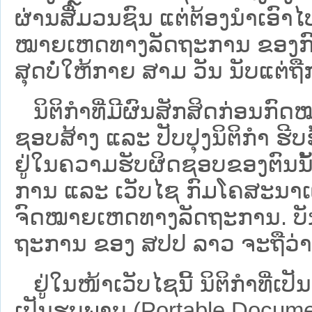
ຜ່ານສື່ມວນຊົນ ແຕ່ຕ້ອງນໍາເອ
ໝາຍ​ເຫດ​ທາງ​ລັດ​ຖະ​ການ​ ຂອ
ສຸດບໍ່ໃຫ້ກາຍ ສາມ ວັນ ນັບແຕ່ຖື
ນິ​ຕິ​ກຳ​ທີ່​ມີ​ຜົນ​ສັກ​ສິດ​ກ່ອນ​ກົດ
ຊອບ​ສ້າງ ແລະ ປັບ​ປຸງນິ​ຕິ​ກຳ ຮີ
ຢູ່ໃນຄວາມຮັບຜິດຊອບຂອງຕົນນັ້ນ
ການ ແລະ ເວັບໄຊ​ ກົມໂຄສະນາເຜ
ຈົດໝາຍເຫດທາງລັດຖະການ. ບັນ​ດາ​ນິ​
ຖະ​ການ ຂອງ ສປ​ປ ລາວ ​ຈະຖື​ວ່າບໍ່​ມີ
ຢູ່ໃນໜ້າ​ເວັບ​ໄຊ​ນີ້ ນິຕິກຳທີ່
ເປັນຮູບພາບ (Portable Documen