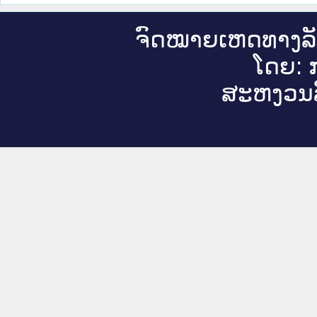
ຈົດ​ໝາຍ​ເຫດ​ທາງ​ລ
ໂດຍ: ກ
ສະ​ຫງວນ​ລ