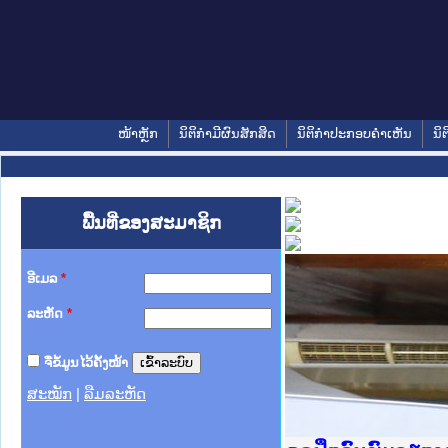
ໜ້າຫຼັກ
ນິຕິກໍາມີຜົນສັກສິດ
ນິຕິກໍາປະກອບຄໍາເຫັນ
ນິຕ
ພື້ນທີ່ຂອງສະມາຊິກ
ອີເມລ
*
ລະຫັດ
*
ຈື່ຂໍ້ມູນໄວ້ຄັ້ງໜ້າ
ສະໝັກ
|
ລືມລະຫັດ