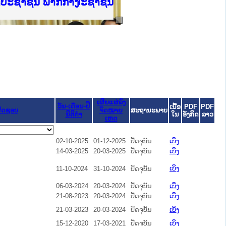
ບັນຍຸຕິທຳແຫ່ງຊາດ
າປະຊາຊົນ ພາກເໜືອ
ການ
ກາງ
ຕ້
ິທະຍາຄານຕຳຫຼວດປະຊາຊົນ
ທະຍາຄານສັນຕິບານປະຊາຊົນ
ພາກເໜືອ
າປະຊາຊົນ ພາກກາງ
ເຜີຍແຜ່ລົງ
ວັນ-ເດືອນ-ປີ
ເນື້ອ
PDF
PDF
ຜິດຊອບ
ຈົດໝາຍ
ສະຖານະພາບ
ນິຕິກໍາ
ໃນ
ອັງກິດ
ລາວ
ເຫດ
02-10-2025
01-12-2025
ປັດຈຸບັນ
ເບິ່ງ
14-03-2025
20-03-2025
ປັດຈຸບັນ
ເບິ່ງ
ເບິ່ງ
11-10-2024
31-10-2024
ປັດຈຸບັນ
06-03-2024
20-03-2024
ປັດຈຸບັນ
ເບິ່ງ
21-08-2023
20-03-2024
ປັດຈຸບັນ
ເບິ່ງ
21-03-2023
20-03-2024
ປັດຈຸບັນ
ເບິ່ງ
15-12-2020
17-03-2021
ປັດຈຸບັນ
ເບິ່ງ