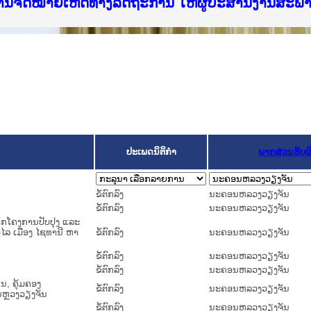
ice Lao PDR
ໝາຍເຫດທາງລັດຖະການ ແລະ ແອັບກົດໝາຍລາວ ທີ່ ສະຖາ
ງານຈົດໝາຍເຫດທາງລັດຖະການ ໃຫ້ຜູ້ປະສານງານສະພ
ືນການຈັດຕັ້ງປະຕິບັດວຽກງານຈົດໝາຍເຫດທາງລັດຖະ
ສານງານວຽກງານຈົດໝາຍເຫດທາງລັດຖະການ ສຳລັບ ພາກ
ສານງານວຽກງານຈົດໝາຍເຫດທາງລັດຖະການ ສຳລັບ ພາກໃ
າຍລາວ ແລະ ເວັບໄຊຈົດໝາຍເຫດທາງລັດຖະການ ທີ່ ວ
າຍລາວ ແລະ ເວັບໄຊຈົດໝາຍເຫດທາງລັດຖະການ ທີ່ ວິ
ົດໝາຍເຫດທາງລັດຖະການໃຫ້ຜູ້ປະສານງານຂັ້ນແຂວງ
ງານຈົດໝາຍເຫດທາງລັດຖະການ ໃຫ້ຜູ້ປະສານງານສະພ
ປະເພດນິຕິກຳ
ພາກສ່ວນຮັບ
ຂໍ້ຕົກລົງ
ນະ​ຄອນ​ຫລວງວຽງຈັນ
ຂໍ້ຕົກລົງ
ນະ​ຄອນ​ຫລວງວຽງຈັນ
ຈາກໂຄງການປັບປຸງ ແລະ
ໄລ ເມືອງ ໄຊທານີ ຫາ
ຂໍ້ຕົກລົງ
ນະ​ຄອນ​ຫລວງວຽງຈັນ
ຂໍ້ຕົກລົງ
ນະ​ຄອນ​ຫລວງວຽງຈັນ
ຂໍ້ຕົກລົງ
ນະ​ຄອນ​ຫລວງວຽງຈັນ
ນ, ຄຸ້ມຄອງ
ຂໍ້ຕົກລົງ
ນະ​ຄອນ​ຫລວງວຽງຈັນ
ຫຼວງວຽງຈັນ
ຂໍ້ຕົກລົງ
ນະ​ຄອນ​ຫລວງວຽງຈັນ