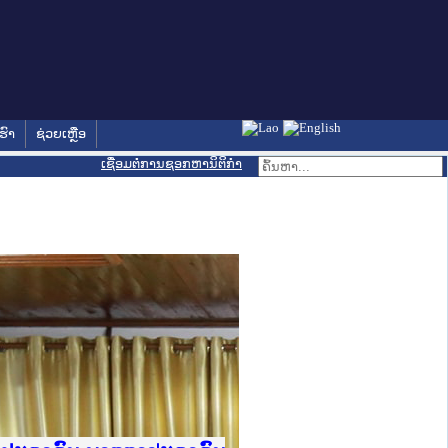
ຮົາ
ຊ່ວຍເຫຼືອ
ເຊື່ອມຕໍ່ການຊອກຫານິຕິກຳ