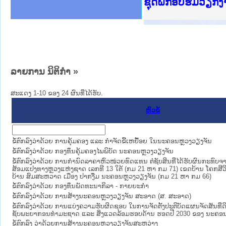
Ministry of Just
ເຜີຍແຜ່ວັບໄຊຈົດ
ກະຊວງຍຸຕິທຳ
ຊຸດຝຶກອົບຮົມວຽກ
ກອງປະຊຸມທົບທວນຄ
ຝຶກອົບຮົມ ຜູ່ປະ
ຝຶກອົບຮົມ ຜູ່ປະ
ເຜີຍແຜ່ແອັບກົດໝ
ເຜີຍແຜ່ແອັບກົດໝ
ຍົກລະດັບວຽກງານຈ
ຊຸດຝຶກອົບຮົມວຽກ
ລາຍການ ນິຕິກໍາ »
ສະແດງ 1-10 ຂອງ 24 ຜົນທີ່ໄດ້ຮັບ.
ຫົວຂໍ້
ຂໍ້ຕົກລົງວ່າດ້ວຍ ການຄຸ້ມຄອງ ແລະ ກຳຈັດຂີ້ເຫຍື້ອຍ ໃນນະຄອນຫຼວງວຽງຈັນ
ຂໍ້ຕົກລົງວ່າດ້ວຍ ກອງທຶນຄຸ້ມຄອງໄພພິບັດ ນະຄອນຫຼວງວຽງຈັນ
ຂໍ້ຕົກລົງວ່າດ້ວຍ ການກຳນົດລາຄາຫົວໜ່ວຍທົດແທນ ຕໍ່ຊັບສິນທີ່ໄດ້ຮັບຜົນກະທົບ
ສ້ອມແປງທາງຫຼວງແຫ່ງຊາດ ເລກທີ 13 ໃຕ້ (ກມ 21 ຫາ ກມ 71) ເຂດບ້ານ ໂຄກສີວິ
ບ້ານ ສົມສະຫວາດ ເມືອງ ປາກງື່ມ ນະຄອນຫຼວງວຽງຈັນ (ກມ 21 ຫາ ກມ 66)
ຂໍ້ຕົກລົງວ່າດ້ວຍ ກອງທຶນພັດທະນາກິລາ - ກາຍຍະກຳ
ຂໍ້ຕົກລົງວ່າດ້ວຍ ການສ້າງນະຄອນຫຼວງວຽງຈັນ ສະອາດ (ສ. ສະອາດ)
ຂໍ້ຕົກລົງວ່າດ້ວຍ ການແບ່ງຄວາມຮັບຜິດຊອບ ໃນການຈັດຕັ້ງປະຕິບັດແຜນຈັດສັນທີ່ດິ
ຊັບພະຍາກອນທຳມະຊາດ ແລະ ສິ່ງແວດລ້ອມຮອບດ້ານ ຮອດປີ 2030 ຂອງ ນະຄອນ
ຂໍ້ຕົກລົງ ວ່າດ້ວຍການສ້າງນະຄອນຫຼວງວຽງຈັນສະຫວ່າງ