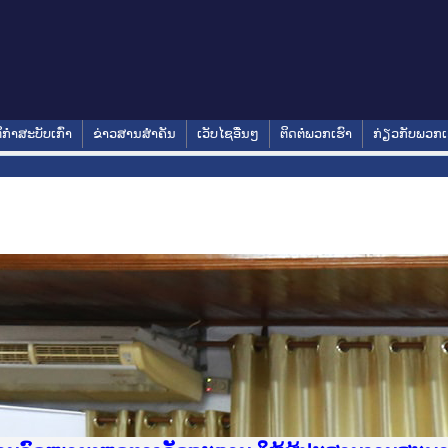
ິກໍາສະບັບເກົ່າ
ຂ່າວສານສໍາຄັນ
ເວັບໄຊອື່ນໆ
ຕິດຕໍ່ພວກເຮົາ
ກ່ຽວກັບພວກເ