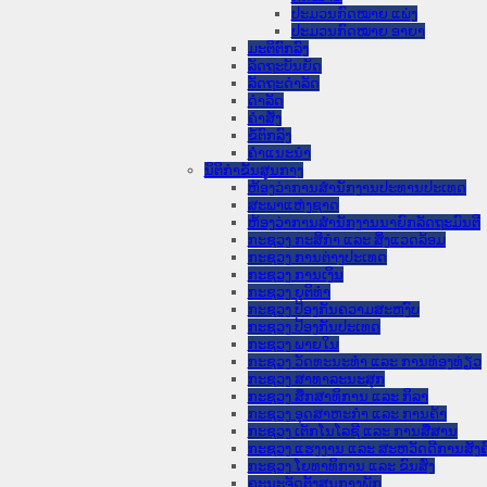
ປະມວນກົດໝາຍ ແພ່ງ
ປະມວນກົດໝາຍ ອາຍາ
ມະຕິຕົກລົງ
ລັດຖະບັນຍັດ
ລັດຖະດໍາລັດ
ດໍາລັດ
ຄໍາສັ່ງ
ຂໍ້ຕົກລົງ
ຄໍາແນະນໍາ
ນິຕິກໍາຂັ້ນສູນກາງ
ຫ້ອງວ່າການສໍານັກງານປະທານປະເທດ
ສະພາແຫ່ງຊາດ
ຫ້ອງວ່າການສຳນັກງານນາຍົກລັດຖະມົນຕີ
ກະຊວງ ກະສິກຳ ແລະ ສິ່ງແວດລ້ອມ
ກະຊວງ ການຕ່າງປະເທດ
ກະຊວງ ການເງິນ
ກະຊວງ ຍຸຕິທໍາ
ກະຊວງ ປ້ອງກັນຄວາມສະຫງົບ
ກະຊວງ ປ້ອງກັນປະເທດ
ກະຊວງ ພາຍໃນ
ກະຊວງ ວັດທະນະທຳ ແລະ ການທ່ອງທ່ຽວ
ກະຊວງ ສາທາລະນະສຸກ
ກະຊວງ ສຶກສາທິການ ແລະ ກິລາ
ກະຊວງ ອຸດສາຫະກຳ ແລະ ການຄ້າ
ກະຊວງ ເຕັກໂນໂລຊີ ແລະ ການສື່ສານ
ກະຊວງ ແຮງງານ ແລະ ສະຫວັດດີການສັງຄ
ກະຊວງ ໂຍທາທິການ ແລະ ຂົນສົ່ງ
ຄະນະຈັດຕັ້ງສູນກາງພັກ