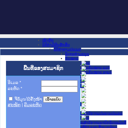
ໜ້າຫຼັກ
ນິຕິກໍາມີຜົນສັກສິດ
ນິຕິກໍາຕາມປະເພດ
ລັດຖະທໍາມະນູນ
ກົດໝາຍ
ກົດໝາຍ
ພື້ນທີ່ຂອງສະມາຊິກ
ປະມວນກົດໝາຍ ແພ່ງ
ປະມວນກົດໝາຍ ອາຍາ
ມະຕິຕົກລົງ
ລັດຖະບັນຍັດ
ອີເມລ
*
ລັດຖະດໍາລັດ
ລະຫັດ
*
ດໍາລັດ
ຄໍາສັ່ງ
ຈື່ຂໍ້ມູນໄວ້ຄັ້ງໜ້າ
ຂໍ້ຕົກລົງ
ຄໍາແນະນໍາ
ສະໝັກ
|
ລືມລະຫັດ
ນິຕິກໍາຂັ້ນສູນກາງ
ຫ້ອງວ່າການສໍານັກງານປະທານປະເທດ
ສະພາແຫ່ງຊາດ
ຫ້ອງວ່າການສຳນັກງານນາຍົກລັດຖະມົນຕີ
ກະຊວງ ກະສິກຳ ແລະ ສິ່ງແວດລ້ອມ