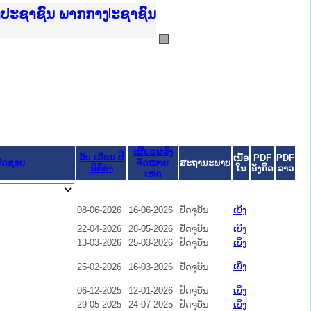
ບັນຍຸຕິທຳແຫ່ງຊາດ
າປະຊາຊົນ ພາກເໜືອ
ການ
ກາງ
ຕ້
ິທະຍາຄານຕຳຫຼວດປະຊາຊົນ
ທະຍາຄານສັນຕິບານປະຊາຊົນ
ພາກເໜືອ
າປະຊາຊົນ ພາກກາງ
ເຜີຍແຜ່ລົງ
ວັນ-ເດືອນ-ປີ
ເນື້ອ
PDF
PDF
ຜິດຊອບ
ຈົດໝາຍ
ສະຖານະພາບ
ນິຕິກໍາ
ໃນ
ອັງກິດ
ລາວ
ເຫດ
08-06-2026
16-06-2026
ປັດຈຸບັນ
ເບິ່ງ
22-04-2026
28-05-2026
ປັດຈຸບັນ
ເບິ່ງ
13-03-2026
25-03-2026
ປັດຈຸບັນ
ເບິ່ງ
ເບິ່ງ
25-02-2026
16-03-2026
ປັດຈຸບັນ
06-12-2025
12-01-2026
ປັດຈຸບັນ
ເບິ່ງ
29-05-2025
24-07-2025
ປັດຈຸບັນ
ເບິ່ງ