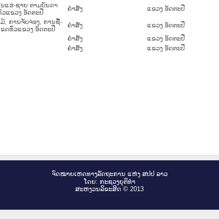
ຫີນແຮ່-ຊາຍ ຕາມບັນດາ
ຄໍາສັ່ງ
ແຂວງ ອັດຕະປື
່ວແຂວງ ອັດຕະປື
້, ການຈັບຈ່ອງ, ການຊື້-
ຄໍາສັ່ງ
ແຂວງ ອັດຕະປື
ເຂດທົ່ວແຂວງ ອັດຕະປື
ຄໍາສັ່ງ
ແຂວງ ອັດຕະປື
ຄໍາສັ່ງ
ແຂວງ ອັດຕະປື
ຈົດ​ໝາຍ​ເຫດ​ທາງ​ລັດ​ຖະ​ການ ແຫ່ງ ສ​ປ​ປ ລາວ
ໂດຍ: ກະ​ຊວງຍຸ​ຕິ​ທຳ
ສະ​ຫງວນ​ລິ​ຂະ​ສິດ © 2013