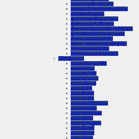
ທະນາຄານແຫ່ງ ສປປ ລາວ
ສະຫະພັນນັກຮົບເກົ່າແຫ່ງຊາດລາວ
ສານປະຊາຊົນສູງສຸດ
ສູນກາງ ສະຫະພັນແມ່ຍິງລາວ
ສູນກາງ ແນວລາວສ້າງຊາດ
ສູນກາງຊາວໜຸ່ມປະຊາຊົນປະຕິວັດລາວ
ສູນກາງສະຫະພັນກຳມະບານລາວ
ອົງການ ກວດສອບແຫ່ງລັດ
ອົງການ ໄອຍະການປະຊາຊົນສູງສຸດ
ອົງການກວດກາແຫ່ງລັດ
ອົງການກາແດງແຫ່ງຊາດລາວ
ນິຕິກໍາຂັ້ນແຂວງ
ນະ​ຄອນ​ຫລວງວຽງຈັນ
ແຂວງ ຄໍາມ່ວນ
ແຂວງ ຈໍາປາສັກ
ແຂວງ ຊຽງຂວາງ
ແຂວງ ບໍລິຄໍາໄຊ
ແຂວງ ບໍ່ແກ້ວ
ແຂວງ ຜົ້ງສາລີ
ແຂວງ ວຽງຈັນ
ແຂວງ ສະຫວັນນະເຂດ
ແຂວງ ສາລະວັນ
ແຂວງ ຫລວງນໍ້າທາ
ແຂວງ ຫົວພັນ
ແຂວງ ຫຼວງພະບາງ
ແຂວງ ອັດຕະປື
ແຂວງ ອຸດົມໄຊ
ແຂວງ ເຊກອງ