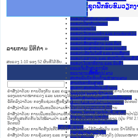
ກະຊວງ ການຕ່າງປະເທດ
Ministry of Just
ເຜີຍແຜ່ວັບໄຊຈົດ
ກະຊວງຍຸຕິທຳ
ຊຸດຝຶກອົບຮົມວຽກ
ກອງປະຊຸມທົບທວນຄ
ຝຶກອົບຮົມ ຜູ່ປະ
ຝຶກອົບຮົມ ຜູ່ປະ
ເຜີຍແຜ່ແອັບກົດໝ
ເຜີຍແຜ່ແອັບກົດໝ
ຍົກລະດັບວຽກງານຈ
ຊຸດຝຶກອົບຮົມວຽກ
ກະຊວງ ການເງິນ
ກະຊວງ ຍຸຕິທໍາ
ກະຊວງ ປ້ອງກັນຄວາມສະຫງົບ
ກະຊວງ ປ້ອງກັນປະເທດ
ກະຊວງ ພາຍໃນ
ກະຊວງ ວັດທະນະທຳ ແລະ ການທ່ອງທ່ຽວ
ກະຊວງ ສາທາລະນະສຸກ
ກະຊວງ ສຶກສາທິການ ແລະ ກິລາ
ລາຍການ ນິຕິກໍາ »
ກະຊວງ ອຸດສາຫະກຳ ແລະ ການຄ້າ
ກະຊວງ ເຕັກໂນໂລຊີ ແລະ ການສື່ສານ
ກະຊວງ ແຮງງານ ແລະ ສະຫວັດດີການສັງຄ
ສະແດງ 1-10 ຂອງ 52 ຜົນທີ່ໄດ້ຮັບ.
ກະຊວງ ໂຍທາທິການ ແລະ ຂົນສົ່ງ
ຄະນະຈັດຕັ້ງສູນກາງພັກ
ຫົວຂໍ້
ທະນາຄານແຫ່ງ ສປປ ລາວ
ສະຫະພັນນັກຮົບເກົ່າແຫ່ງຊາດລາວ
ສານປະຊາຊົນສູງສຸດ
ສູນກາງ ສະຫະພັນແມ່ຍິງລາວ
ຄຳສັ່ງວ່າດ້ວຍ ການປ້ອງກັນ ແລະ ຄວບຄຸມພະຍາດລະບາດຕາມລະດູການໂດຍສະ
ສູນກາງ ແນວລາວສ້າງຊາດ
ຂອງພະຍາດໝາກແດງ ແລະ ພະຍາດໄຂ້ຍຸງລາຍ ໃນປະຈຸບັນ
ສູນກາງຊາວໜຸ່ມປະຊາຊົນປະຕິວັດລາວ
ຂໍ້ຕົກລົງວ່າດ້ວຍ ກອງທຶນຊ່ວຍເຫຼືອຊຶ່ງກັນ ແລະ ກັນ ຂອງກຳມະບານແຂວງ ອັດຕະປື
ສູນກາງສະຫະພັນກຳມະບານລາວ
ອົງການ ກວດສອບແຫ່ງລັດ
ຄຳສັ່ງວ່າດ້ວຍ ການເພີ່ມທະວີຄວາມເອົາໃຈໃສ່ຕໍ່ວຽກງານທະບຽນສານ
ອົງການ ໄອຍະການປະຊາຊົນສູງສຸດ
ຄໍາສັ່ງວ່າດ້ວຍ ການເພີ່ມທະວີຄວາມຮັບຜິດຊອບໃນການຄຸ້ມຄອງປົກປັກຮັກສາປ່າໄມ້, 
ອົງການກວດກາແຫ່ງລັດ
ປ້ອງກັນສະກັດກັ້ນໄຟໄໝ້ລາມປ່າ ແລະ ຄວບຄຸມມົົນລະພິດທາງອາກາດ (ຝຸ່ນ PM 2
ອົງການກາແດງແຫ່ງຊາດລາວ
ອັດຕະປື
ນິຕິກໍາຂັ້ນແຂວງ
ຄຳສັ່ງວ່າດ້ວຍ ການຈັດຕັ້ງປະຕິບັດນິຕິກຳໃນການນຳໃຊ້ນ້ຳໜ້າດິນ ແລະ ນ້ຳໃຕ້ດິ
ນະ​ຄອນ​ຫລວງວຽງຈັນ
ຄຳສັ່ງວ່າດ້ວຍ ການຄຸ້ມຄອງ ແລະ ການເກັບກູ້ນຳໃຊ້ເຄື່ອງປ່າຂອງດົງ (ປະເພດໝາ
ແຂວງ ຄໍາມ່ວນ