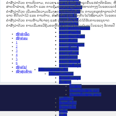
ຄຳສັ່ງວ່າດ້ວຍ ການຕິດຕາມ, ກດວກາ ແລະ ແກ້ໄຂບັນຫາຂຸດຄົ້ນແຮ່ຄຳຕົກຂ້ອນ, 
ແຂວງ ຈໍາປາສັກ
ສາຍນ້ຳລຳເຊ, ຫ້ວຍນ້ຳ ແລະ ການຄຸ້ມຄອງການຂຸດຄົ້ນແຮ່ທາດຕ່າງໆໃນຂອບເຂດທົ
ແຂວງ ຊຽງຂວາງ
ຄຳສັ່ງວ່າດ້ວຍ ເພີ່ມທະວີຄວາມເຂັ້ມງວດ ໃນການສະກັດກັ້ນ ການບຸກລຸກທຳລາຍປ່າໄມ
ແຂວງ ບໍລິຄໍາໄຊ
ຂາຍ ທີ່ດີນປ່າໄມ້ ແລະ ການຕ້ານ, ສະກັດກັ້ນ ແລະ ປ້ອງກັນໄຟໄໝ້ລາມປ່າ ໃນຂອບ
ແຂວງ ບໍ່ແກ້ວ
ແຂວງ ຜົ້ງສາລີ
ຄຳສັ່ງວ່າດ້ວຍ ການຫ້າມຈັບຈ່ອງ ແລະ ບຸກລຸກທີ່ດິນໂດຍບໍ່ໄດ້ຮັບການອະນຸຍາດ
ແຂວງ ວຽງຈັນ
ຄຳສັ່ງວ່າດ້ວຍ ການເພີ້ມທະວີຄຸ້ມຄອງກິດຈະການແຮ່ທາດຢູ່ພາຍໃນແຂວງ ອັດຕະປື
ແຂວງ ສະຫວັນນະເຂດ
ແຂວງ ສາລະວັນ
ໜ້າທໍາອິດ
ແຂວງ ຫລວງນໍ້າທາ
ໜ້າກ່ອນ
ແຂວງ ຫົວພັນ
1
ແຂວງ ຫຼວງພະບາງ
2
ແຂວງ ອັດຕະປື
3
ແຂວງ ອຸດົມໄຊ
4
ແຂວງ ເຊກອງ
5
ແຂວງ ໄຊຍະບູລີ
6
ແຂວງ ໄຊສົມບູນ
ໜ້າຕໍ່ໄປ
ນິຕິກໍາປະກອບຄໍາເຫັນ
ໜ້າສຸດທ້າຍ
ນິຕິກໍາຕາມປະເພດ
ລັດຖະທໍາມະນູນ
ກົດໝາຍ
ກົດໝາຍ
ປະມວນກົດໝາຍ ແພ່ງ
ປະມວນກົດໝາຍ ອາຍາ
ມະຕິຕົກລົງ
ລັດຖະບັນຍັດ
ລັດຖະດໍາລັດ
ດໍາລັດ
ຄໍາສັ່ງ