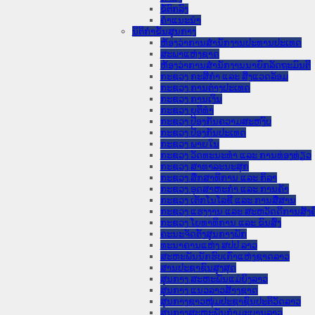
ຂໍ້ຕົກລົງ
ຄໍາແນະນໍາ
ນິຕິກຳຂັ້ນສູນກາງ
ຫ້ອງວ່າການສໍານັກງານປະທານປະເທດ
ສະພາແຫ່ງຊາດ
ຫ້ອງວ່າການສຳນັກງານນາຍົກລັດຖະມົນຕີ
ກະຊວງ ກະສິກຳ ແລະ ສິ່ງແວດລ້ອມ
ກະຊວງ ການຕ່າງປະເທດ
ກະຊວງ ການເງິນ
ກະຊວງ ຍຸຕິທໍາ
ກະຊວງ ປ້ອງກັນຄວາມສະຫງົບ
ກະຊວງ ປ້ອງກັນປະເທດ
ກະຊວງ ພາຍໃນ
ກະຊວງ ວັດທະນະທຳ ແລະ ການທ່ອງທ່ຽວ
ກະຊວງ ສາທາລະນະສຸກ
ກະຊວງ ສຶກສາທິການ ແລະ ກິລາ
ກະຊວງ ອຸດສາຫະກຳ ແລະ ການຄ້າ
ກະຊວງ ເຕັກໂນໂລຊີ ແລະ ການສື່ສານ
ກະຊວງ ແຮງງານ ແລະ ສະຫວັດດີການສັງຄ
ກະຊວງ ໂຍທາທິການ ແລະ ຂົນສົ່ງ
ຄະນະຈັດຕັ້ງສູນກາງພັກ
ທະນາຄານແຫ່ງ ສປປ ລາວ
ສະຫະພັນນັກຮົບເກົ່າແຫ່ງຊາດລາວ
ສານປະຊາຊົນສູງສຸດ
ສູນກາງ ສະຫະພັນແມ່ຍິງລາວ
ສູນກາງ ແນວລາວສ້າງຊາດ
ສູນກາງຊາວໜຸ່ມປະຊາຊົນປະຕິວັດລາວ
ສູນກາງສະຫະພັນກຳມະບານລາວ