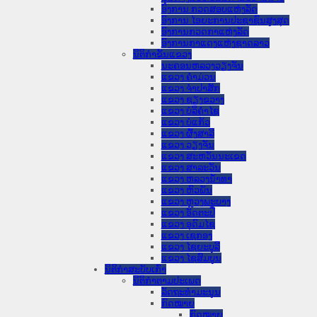
ອົງການ ກວດສອບແຫ່ງລັດ
ອົງການ ໄອຍະການປະຊາຊົນສູງສຸດ
ອົງການກວດກາແຫ່ງລັດ
ອົງການກາແດງແຫ່ງຊາດລາວ
ນິຕິກໍາຂັ້ນແຂວງ
ນະ​ຄອນ​ຫລວງວຽງຈັນ
ແຂວງ ຄໍາມ່ວນ
ແຂວງ ຈໍາປາສັກ
ແຂວງ ຊຽງຂວາງ
ແຂວງ ບໍລິຄໍາໄຊ
ແຂວງ ບໍ່ແກ້ວ
ແຂວງ ຜົ້ງສາລີ
ແຂວງ ວຽງຈັນ
ແຂວງ ສະຫວັນນະເຂດ
ແຂວງ ສາລະວັນ
ແຂວງ ຫລວງນໍ້າທາ
ແຂວງ ຫົວພັນ
ແຂວງ ຫຼວງພະບາງ
ແຂວງ ອັດຕະປື
ແຂວງ ອຸດົມໄຊ
ແຂວງ ເຊກອງ
ແຂວງ ໄຊຍະບູລີ
ແຂວງ ໄຊສົມບູນ
ນິຕິກໍາສະບັບເກົ່າ
ນິຕິກຳຕາມປະເພດ
ລັດຖະທໍາມະນູນ
ກົດໝາຍ
ກົດໝາຍ