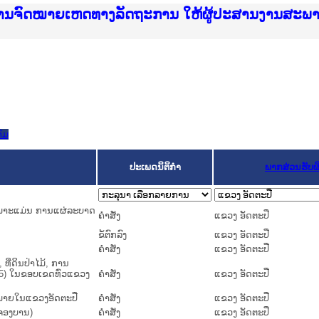
ice Lao PDR
ໝາຍເຫດທາງລັດຖະການ ແລະ ແອັບກົດໝາຍລາວ ທີ່ ສະຖາ
ງານຈົດໝາຍເຫດທາງລັດຖະການ ໃຫ້ຜູ້ປະສານງານສະພ
ືນການຈັດຕັ້ງປະຕິບັດວຽກງານຈົດໝາຍເຫດທາງລັດຖະ
ສານງານວຽກງານຈົດໝາຍເຫດທາງລັດຖະການ ສຳລັບ ພາກ
ສານງານວຽກງານຈົດໝາຍເຫດທາງລັດຖະການ ສຳລັບ ພາກໃ
າຍລາວ ແລະ ເວັບໄຊຈົດໝາຍເຫດທາງລັດຖະການ ທີ່ ວ
າຍລາວ ແລະ ເວັບໄຊຈົດໝາຍເຫດທາງລັດຖະການ ທີ່ ວິ
ົດໝາຍເຫດທາງລັດຖະການໃຫ້ຜູ້ປະສານງານຂັ້ນແຂວງ
ງານຈົດໝາຍເຫດທາງລັດຖະການ ໃຫ້ຜູ້ປະສານງານສະພ
ົມ
ປະເພດນິຕິກຳ
ພາກສ່ວນຮັບ
ເພາະແມ່ນ ການແຜ່ລະບາດ
ຄໍາສັ່ງ
ແຂວງ ອັດຕະປື
ຂໍ້ຕົກລົງ
ແຂວງ ອັດຕະປື
ຄໍາສັ່ງ
ແຂວງ ອັດຕະປື
ທີ່ດິນປ່າໄມ້, ການ
.5) ໃນຂອບເຂດທົ່ວແຂວງ
ຄໍາສັ່ງ
ແຂວງ ອັດຕະປື
ນ ພາຍໃນແຂວງອັດຕະປື
ຄໍາສັ່ງ
ແຂວງ ອັດຕະປື
ກຈອງບານ)
ຄໍາສັ່ງ
ແຂວງ ອັດຕະປື