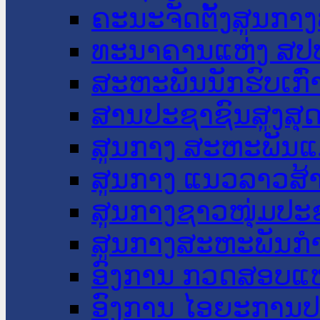
ຄະນະຈັດຕັ້ງສູນກາງ
ທະນາຄານແຫ່ງ ສປ
ສະຫະພັນນັກຮົບເກົ
ສານປະຊາຊົນສູງສຸ
ສູນກາງ ສະຫະພັນແ
ສູນກາງ ແນວລາວສ້
ສູນກາງຊາວໜຸ່ມປະ
ສູນກາງສະຫະພັນກ
ອົງການ ກວດສອບແຫ
ອົງການ ໄອຍະການປ