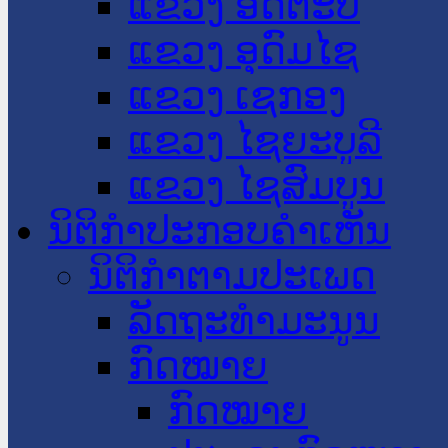
ແຂວງ ອັດຕະປື
ແຂວງ ອຸດົມໄຊ
ແຂວງ ເຊກອງ
ແຂວງ ໄຊຍະບູລີ
ແຂວງ ໄຊສົມບູນ
ນິຕິກໍາປະກອບຄໍາເຫັນ
ນິຕິກໍາຕາມປະເພດ
ລັດຖະທໍາມະນູນ
ກົດໝາຍ
ກົດໝາຍ