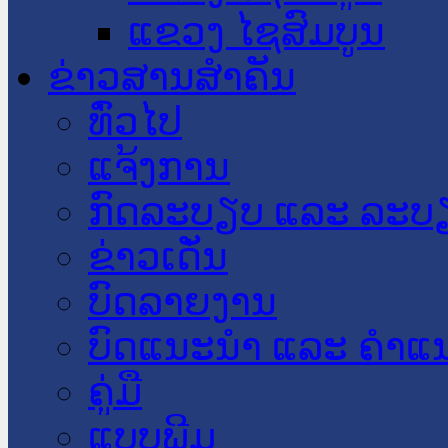
ແຂວງ ໄຊສົມບູນ
ຂ່າວສານສໍາຄັນ
​ທົ່ວ​ໄປ
ແຈ້ງການ
ກົດລະບຽບ ແລະ ລະບ
ຂ່າວເດັ່ນ
ບົດລາຍງານ
ບົດແນະນໍາ ແລະ ຄໍາແ
ຄູ່ມື
ແບບພີມ