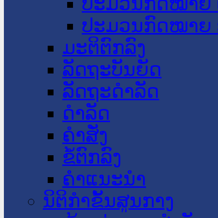
ປະມວນກົດໝາຍ 
ປະມວນກົດໝາຍ 
ມະຕິຕົກລົງ
ລັດຖະບັນຍັດ
ລັດຖະດໍາລັດ
ດໍາລັດ
ຄໍາສັ່ງ
ຂໍ້ຕົກລົງ
ຄໍາແນະນໍາ
ນິຕິກຳຂັ້ນສູນກາງ