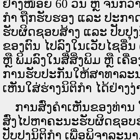
ຢ່າງໜ້ອຍ 60 ວັນ ຫຼື ຈົນກວ
ກໍາ ຖືກຮັບຮອງ ແລະ ປະກາດ
ຮັບຜິດຊອບສ້າງ ແລະ ປັບປຸງ
ຂອງຕົນ ໄປລົງໃນ​ເວັບ​ໄຊ​ອື່
ຫຼື ພິມລົງໃນສື່ສິ່ງພິມ ຫຼື ເ
ການຮັບປະກັນໃຫ້ສາທາລະນ
ເຫັນໃສ່ຮ່າງນິຕິກຳ ໄດ້ຢ່າງ
ການສົ່ງຄໍາເຫັນຂອງທ່ານ ໃສ
ສົ່ງໄປຫາຄະນະຮັບຜິດຊອບຮ
ປັບປຸງນິຕິກຳ ເພື່ອພິຈາລະນາ