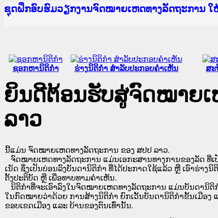
Ministry of Justice Lao PDR
ເຜີຍແຜ່ວັບໄຊຈົດໝາຍເຫດທາງລັດຖະການ ແລະ ແອັບກ
ກະຊວງຍຸຕິທຳ
ຊຸດຝຶກອົບຮົມວຽກງານຈົດໝາຍເຫດທາງລັດຖະການ ໃ
ກອງປະຊຸມທົບທວນຄືນການຈັດຕັ້ງປະຕິບັດວຽກງານຈ
ຝຶກອົບຮົມ ຜູ່ປະສານງານວຽກງານຈົດໝາຍເຫດທາງລັ
ຝຶກອົບຮົມ ຜູ່ປະສານງານວຽກງານຈົດໝາຍເຫດທາງລັດ
ເຜີຍແຜ່ແອັບກົດໝາຍລາວ ແລະ ເວັບໄຊຈົດໝາຍເຫດທ
ເຜີຍແຜ່ແອັບກົດໝາຍລາວ ແລະ ເວັບໄຊຈົດໝາຍເຫດທາ
ຍົກລະດັບວຽກງານຈົດໝາຍເຫດທາງລັດຖະການໃຫ້ຜູ້
ຊຸດຝຶກອົບຮົມວຽກງານຈົດໝາຍເຫດທາງລັດຖະການ ໃ
ຊອກຫານິຕິກໍາ
ຮ່າງນິຕິກໍາ ສໍາລັບປະກອບຄໍາເຫັນ
ສະຖ
ຍິນດີຕ້ອນຮັບສູ່ຈົດໝາ
ລາວ
ນີ້ແມ່ນ ຈົດໝາຍເຫດທາງລັດຖະການ ຂອງ ສປປ ລາວ.
ຈົດໝາຍເຫດທາງລັດຖະການ ແມ່ນ​ເອ​ກະ​ສານ​ທາງ​ການ​ຂອງ​ລັດ ທີ່​ເປັນ​ຮູບ​
ເນັດ ຊຶ່ງ​ເປັນ​ບ່ອນ​ລົງ​ບັນ​ດາ​ນິ​ຕິ​ກຳ ທີ່ໄດ້ປະກາດໃຊ້ແລ້ວ ຫຼື ເອົາຮ່າງນິຕ
ຕັ້ງ​ປະ​ຕິ​ບັດ ຫຼື ເພື່ອທາບທາມຄໍາເຫັນ.
ນິ​ຕິ​ກຳ​ທີ່​ຈະ​ເອົາ​ລົງ​ໃນ​ຈົດ​ໝາຍ​ເຫດ​ທາງ​ລັດ​ຖະ​ການ ​ແມ່ນ​ບັນ​ດາ​ນິ​ຕິ​ກຳ​ທີ່
ໃນ​ກົດ​ໝາຍ​ວ່າ​ດ້ວຍ​ ການ​ສ້າງ​ນິ​ຕິ​ກຳ ຍົກ​ເວັ້ນ​ບັນ​ດານິ​ຕິ​ກຳ​ຂັ້ນ​ເມືອງ ແ
ຂອບ​ເຂດ​ເມືອງ ແລະ ບ້ານ​ຂອງ​ຕົນ​ເທົ່າ​ນັ້ນ.