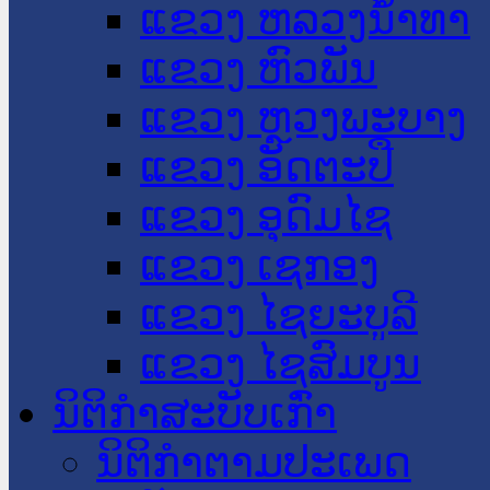
ແຂວງ ຫລວງນໍ້າທາ
ແຂວງ ຫົວພັນ
ແຂວງ ຫຼວງພະບາງ
ແຂວງ ອັດຕະປື
ແຂວງ ອຸດົມໄຊ
ແຂວງ ເຊກອງ
ແຂວງ ໄຊຍະບູລີ
ແຂວງ ໄຊສົມບູນ
ນິຕິກໍາສະບັບເກົ່າ
ນິຕິກຳຕາມປະເພດ