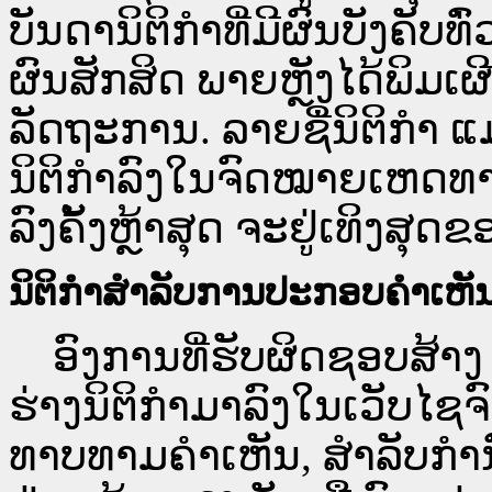
ບັນດານິຕິກຳທີ່ມີຜົນບັງຄັບທ
ຜົນສັກສິດ ພາຍຫຼັງໄດ້ພິມ
ລັດຖະການ. ລາຍຊື່ນິຕິກຳ ແ
ນິຕິກຳລົງໃນຈົດໝາຍເຫດທາງລ
ລົງຄັ້ງຫຼ້າສຸດ ຈະຢູ່ເທິງສຸດຂ
ນິຕິກຳສຳລັບການປະກອບຄຳເຫັ
ອົງການທີ່ຮັບຜິດຊອບສ້າງ 
ຮ່າງນິຕິກຳມາລົງໃນ​ເວັບ​
ທາບທາມຄຳເຫັນ, ສໍາລັບກໍ