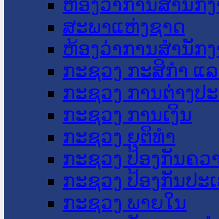
ຫ້ອງວ່າການສໍານັ
ສະພາແຫ່ງຊາດ
ຫ້ອງວ່າການສຳນັກງ
ກະຊວງ ກະສິກຳ ແລະ
ກະຊວງ ການຕ່າງປ
ກະຊວງ ການເງິນ
ກະຊວງ ຍຸຕິທໍາ
ກະຊວງ ປ້ອງກັນຄວ
ກະຊວງ ປ້ອງກັນປະ
ກະຊວງ ພາຍໃນ