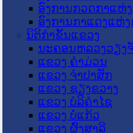
ອົງການກວດກາແຫ່ງ
ອົງການກາແດງແຫ່
ນິຕິກໍາຂັ້ນແຂວງ
ນະ​ຄອນ​ຫລວງວຽງຈ
ແຂວງ ຄໍາມ່ວນ
ແຂວງ ຈໍາປາສັກ
ແຂວງ ຊຽງຂວາງ
ແຂວງ ບໍລິຄໍາໄຊ
ແຂວງ ບໍ່ແກ້ວ
ແຂວງ ຜົ້ງສາລີ