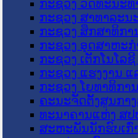
ກະຊວງ ວັດທະນະທຳ
ກະຊວງ ສາທາລະນະ
ກະຊວງ ສຶກສາທິການ
ກະຊວງ ອຸດສາຫະກຳ
ກະຊວງ ເຕັກໂນໂລຊີ
ກະຊວງ ແຮງງານ ແລ
ກະຊວງ ໂຍທາທິການ 
ຄະນະຈັດຕັ້ງສູນກາງ
ທະນາຄານແຫ່ງ ສປ
ສະຫະພັນນັກຮົບເກົ