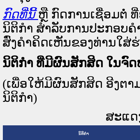
ກົດທີ່ນີ້
ຫຼື ກົດການເຊື່ອມຕໍ່ ທີ
ນິຕິກໍາ ສໍາລັບການປະກອບຄຳ
ສົ່ງຄຳຄິດເຫັນຂອງທ່ານໃສ່ຮ່
ນິຕິກໍາ ທີ່ມີຜົນສັກສິດ 
(ເພື່ອໃຫ້ມີຜົນສັກສິດ ອີງຕ
ນິຕິກໍາ)
ສະແດງ 
ນິຕິກໍາ