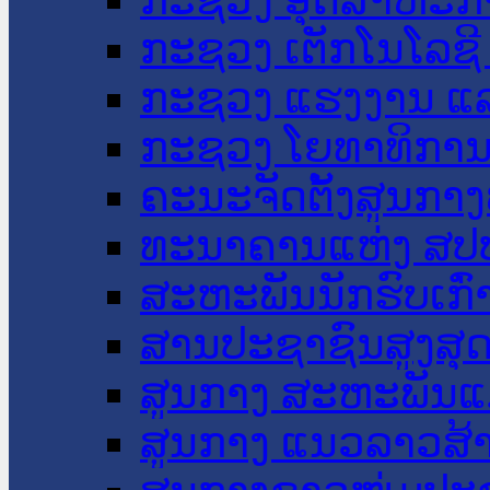
ກະຊວງ ເຕັກໂນໂລຊີ
ກະຊວງ ແຮງງານ ແລ
ກະຊວງ ໂຍທາທິການ 
ຄະນະຈັດຕັ້ງສູນກາງ
ທະນາຄານແຫ່ງ ສປ
ສະຫະພັນນັກຮົບເກົ
ສານປະຊາຊົນສູງສຸ
ສູນກາງ ສະຫະພັນແ
ສູນກາງ ແນວລາວສ້