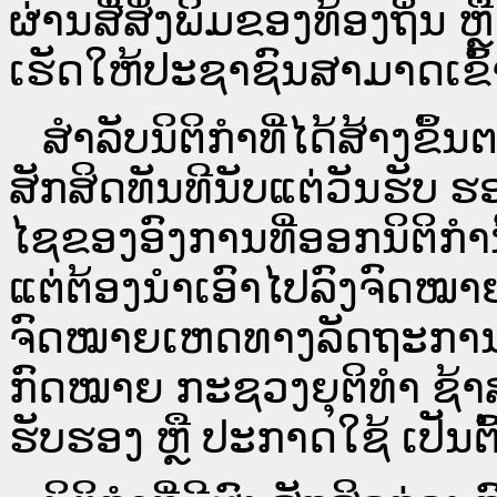
ຜ່ານ​ສື່ສິ່ງພິມຂອງທ້ອງຖິ່ນ
ເຮັດໃຫ້ປະຊາຊົນສາມາດເຂົ້າ
ສໍາລັບນິຕິກໍາທີ່ໄດ້ສ້າງຂຶ້
ສັກສິດທັນທີນັບແຕ່ວັນຮັບ ຮ
ໄຊຂອງອົງການທີ່ອອກນິຕິກໍາ
ແຕ່ຕ້ອງນໍາເອົາໄປລົງຈົດ
ຈົດ​ໝາຍ​ເຫດ​ທາງ​ລັດ​ຖະ​ກ
ກົດໝາຍ ກະຊວງຍຸຕິທໍາ ຊ້າສ
ຮັບຮອງ ຫຼື ປະກາດໃຊ້ ເປັນຕົ