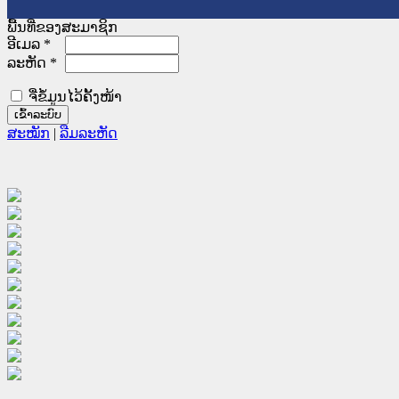
ພື້ນທີ່ຂອງສະມາຊິກ
ອີເມລ
*
ລະຫັດ
*
ຈື່ຂໍ້ມູນໄວ້ຄັ້ງໜ້າ
ສະໝັກ
|
ລືມລະຫັດ