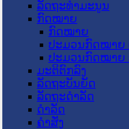
ລັດຖະທໍາມະນູນ
ກົດໝາຍ
ກົດໝາຍ
ປະມວນກົດໝາຍ 
ປະມວນກົດໝາຍ 
ມະຕິຕົກລົງ
ລັດຖະບັນຍັດ
ລັດຖະດໍາລັດ
ດໍາລັດ
ຄໍາສັ່ງ