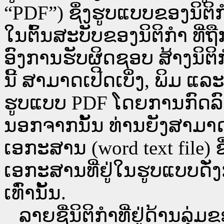
“PDF”) ຊຶ່ງຮູບແບບຂອງນິຕິກໍ
ໃນຕົ້ນສະບັບຂອງນິຕິກໍາ ທີ
ອົງການຮັບຜິດຊອບ ສ້າງນິຕິກ
ນີ້ ສາມາດເປີດເບິ່ງ, ພິມ 
ຮູບແບບ PDF ໂດຍການກົດລົງບ່ອ
ນອກຈາກນັ້ນ ທ່ານຍັງສາມາດເປີ
ເອກະສານ (word text file) ຊ
ເອກະສານທີ່ຢູ່ໃນຮູບແບບດັ່ງກ
ເທົ່ານັ້ນ.
ລາຍຊື່ນິຕິກຳທີ່ຢູ່ດ້ານລຸ່