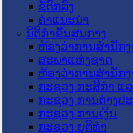
ຂໍ້ຕົກລົງ
ຄໍາແນະນໍາ
ນິຕິກໍາຂັ້ນສູນກາງ
ຫ້ອງວ່າການສໍານັ
ສະພາແຫ່ງຊາດ
ຫ້ອງວ່າການສຳນັກງ
ກະຊວງ ກະສິກຳ ແລະ
ກະຊວງ ການຕ່າງປ
ກະຊວງ ການເງິນ
ກະຊວງ ຍຸຕິທໍາ