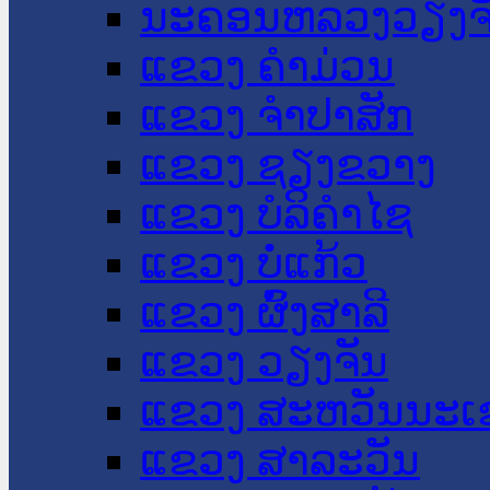
ນະ​ຄອນ​ຫລວງວຽງຈ
ແຂວງ ຄໍາມ່ວນ
ແຂວງ ຈໍາປາສັກ
ແຂວງ ຊຽງຂວາງ
ແຂວງ ບໍລິຄໍາໄຊ
ແຂວງ ບໍ່ແກ້ວ
ແຂວງ ຜົ້ງສາລີ
ແຂວງ ວຽງຈັນ
ແຂວງ ສະຫວັນນະເ
ແຂວງ ສາລະວັນ