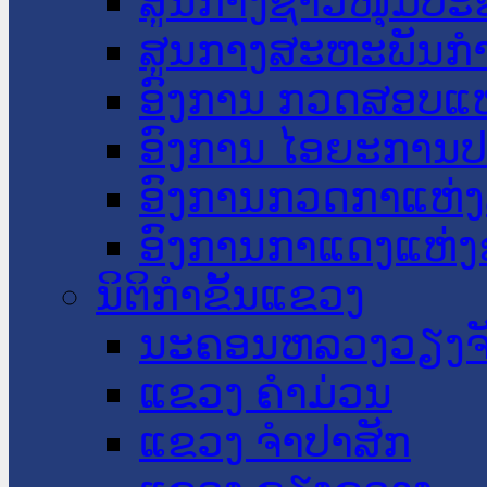
ສູນກາງຊາວໜຸ່ມປະ
ສູນກາງສະຫະພັນກ
ອົງການ ກວດສອບແຫ
ອົງການ ໄອຍະການປ
ອົງການກວດກາແຫ່ງ
ອົງການກາແດງແຫ່
ນິຕິກໍາຂັ້ນແຂວງ
ນະ​ຄອນ​ຫລວງວຽງຈ
ແຂວງ ຄໍາມ່ວນ
ແຂວງ ຈໍາປາສັກ