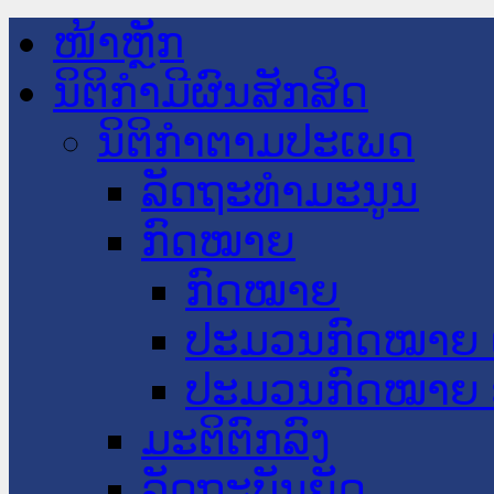
ໜ້າຫຼັກ
ນິຕິກໍາມີຜົນສັກສິດ
ນິຕິກໍາຕາມປະເພດ
ລັດຖະທໍາມະນູນ
ກົດໝາຍ
ກົດໝາຍ
ປະມວນກົດໝາຍ 
ປະມວນກົດໝາຍ 
ມະຕິຕົກລົງ
ລັດຖະບັນຍັດ