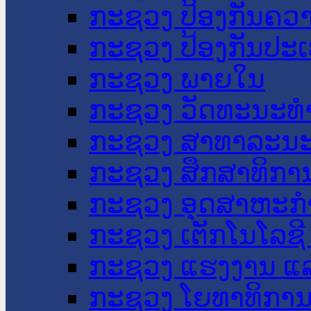
ກະຊວງ ປ້ອງກັນຄວ
ກະຊວງ ປ້ອງກັນປະ
ກະຊວງ ພາຍໃນ
ກະຊວງ ວັດທະນະທຳ
ກະຊວງ ສາທາລະນະ
ກະຊວງ ສຶກສາທິການ
ກະຊວງ ອຸດສາຫະກຳ
ກະຊວງ ເຕັກໂນໂລຊີ
ກະຊວງ ແຮງງານ ແລ
ກະຊວງ ໂຍທາທິການ 