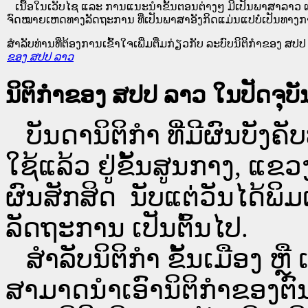
ເນື້ອໃນ​ເວັບ​ໄຊ​ ແລະ ການແນະນໍາຂັ້ນຕອນຕ່າງໆ ມີເປັນພາສາລາວ ແ
ຈົດໝາຍເຫດທາງລັດຖະການ ທີ່ເປັນພາສາອັງກິດແມ່ນແປບໍ່ເປັນທາງກ
ສໍາລັບທ່ານທີ່ຕ້ອງການເຂົ້າໃຈເພີ່ມຕື່ມກ່ຽວກັບ ລະບົບນິຕິກຳຂອງ ສປປ ລ
ຂອງ ສປປ ລາວ
ນິຕິກຳຂອງ ສປປ ລາວ ໃນປັດຈຸບັນ
ບັນດານິຕິກໍາ ທີ່ມີຜົນບັງຄັບ
ໃຊ້ແລ້ວ ຢູ່ຂັ້ນ​ສູນ​ກາງ, 
ຜົນສັກສິດ ນັບ​ແຕ່​ວັນໄດ້
ລັດຖະການ ເປັນ​ຕົ້ນ​ໄປ.
ສຳລັບນິ​ຕິ​ກຳ ຂັ້ນເມືອງ ຫຼ
ສາມາດນຳເອົານິຕິກຳຂອງຕົນທີ