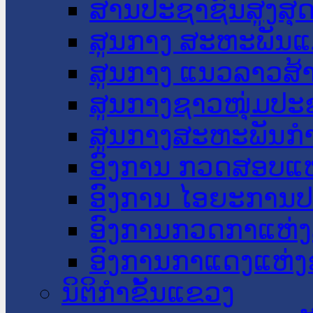
ສານປະຊາຊົນສູງສຸ
ສູນກາງ ສະຫະພັນແ
ສູນກາງ ແນວລາວສ້
ສູນກາງຊາວໜຸ່ມປະ
ສູນກາງສະຫະພັນກ
ອົງການ ກວດສອບແຫ
ອົງການ ໄອຍະການປ
ອົງການກວດກາແຫ່ງ
ອົງການກາແດງແຫ່
ນິຕິກໍາຂັ້ນແຂວງ