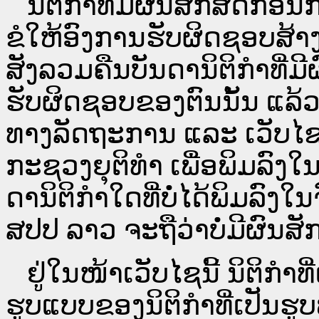
ນິ​ຕິ​ກຳ​ທີ່​ມີ​ຜົນ​ສັກ​ສິດ​ກ່ອນ
ຂໍໃຫ້ອົງ​ການ​ຮັບ​ຜິດ​ຊອບ​ສ້າ
ສັງລວມຄືນບັນດານິຕິກໍາທີ່ມີ
ຮັບຜິດຊອບຂອງຕົນນັ້ນ ແລ້ວ
ທາງ​ລັດ​ຖະ​ການ ແລະ ເວັບ
ກະຊວງຍຸຕິທໍາ ເພື່ອພິມລົ
ດາ​ນິ​ຕິ​ກຳ​ໃດ​ທີ່ບໍ່​ໄດ້​ພິມ​
ສປ​ປ ລາວ ​ຈະຖື​ວ່າບໍ່​ມີ​ຜົນ​ສັກ​
ຢູ່ໃນໜ້າ​ເວັບ​ໄຊ​ນີ້ ນິຕິກ
ຮູບແບບຂອງນິຕິກໍາທີ່ເປັນຮູ