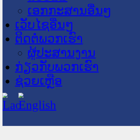
ເອກກະສານອື່ນໆ
ເວັບໄຊອື່ນໆ
ຕິດຕໍ່ພວກເຮົາ
ຜູ້ປະສານງານ
ກ່ຽວກັບພວກເຮົາ
ຊ່ວຍເຫຼືອ