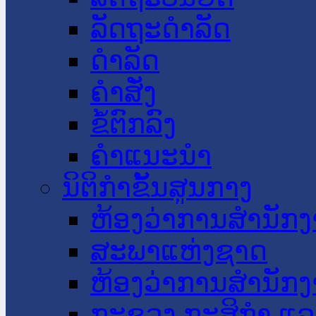
ລັດຖະດໍາລັດ
ດໍາລັດ
ຄໍາສັ່ງ
ຂໍ້ຕົກລົງ
ຄໍາແນະນໍາ
ນິຕິກໍາຂັ້ນສູນກາງ
ຫ້ອງວ່າການສໍານັ
ສະພາແຫ່ງຊາດ
ຫ້ອງວ່າການສຳນັກງ
ກະຊວງ ກະສິກຳ ແລະ