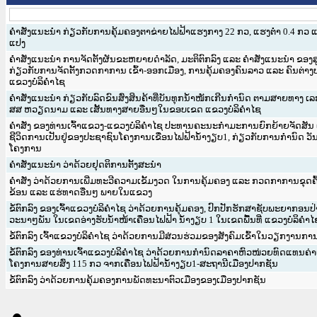
ຄຳສັ່ງແນະນຳ ກ່ຽວກັບການຄຸ້ມຄອງຕາຂ່າຍໄຟຟ້າແຮງກາງ 22 ກວ, ແຮງຕ່ຳ 0.4 ກວ ແ
ແປງ
ຄຳສັ່ງແນະນຳ ການຈັດຕັ້ງຜັນຂະຫຍາຍດຳລັດ, ມະຕິຕົກລົງ ແລະ ຄຳສັ່ງແນະນຳ ຂອງ
ກ່ຽວກັບການຈັດຕັ້ງກວດກາການ ເຂົ້າ-ອອກເມືອງ, ການຄຸ້ມຄອງຄົນລາວ ແລະ ຄົນຕ່າງປ
ແຂວງບໍລິຄຳໄຊ
ຄຳສັ່ງແນະນຳ ກ່ຽວກັບລົດຂົນສົ່ງສິນຄ້າທີ່ບັນທຸກນ້ຳໜັກເກີນກຳນົດ ຕາມສາຍທາງ ເ
ສສ ຫວຽດນາມ ແລະ ເສັ້ນທາງສາຍອື່ນໆໃນຂອບເຂດ ແຂວງບໍລິຄຳໄຊ
ຄຳສັ່ງ ຂອງທ່ານເຈົ້າແຂວງ-ແຂວງບໍລິຄຳໄຊ ປະທານຄະນະກຳມະການຍົກຍ້າຍຈັດສັນ ແ
ຊີວິດການເປັນຢູ່ຂອງປະຊາຊົນໂຄງການເຂື່ອນໄຟຟ້ານໍ້ຳງຽບ1, ກ່ຽວກັບການກຳນົດ ວັນເລ
ໂຄງການ
ຄຳສັ່ງແນະນຳ ວ່າດ້ວຍຢຸດຕິການຕັ້ງສະນຳ
ຄຳສັ່ງ ວ່າດ້ວຍການເພີ່ມທະວີຄວາມເຂັ້ມງວດ ໃນການຄຸ້ມຄອງ ແລະ ກວດກາການຂຸດຄົ
ຂ້ອນ ແລະ ແຮ່ທາດອື່ນໆ ພາຍໃນແຂວງ
ຂໍ້ຕົກລົງ ຂອງເຈົ້າແຂວງບໍລິຄໍາໄຊ ວ່າດ້ວຍການຄຸ້ມຄອງ, ປົກປັກຮັກສາຊັບພະຍາກອນປ່
ວະນາໆພັນ ໃນເຂດອ່າງຮັບນໍ້າໜ້າເຄື່ອນໄຟຟ້າ ນໍ້າງຽບ 1 ໃນເຂດພື້ນທີ່ ແຂວງບໍລິຄໍາໄ
ຂໍ້ຕົກລົງ ເຈົ້າແຂວງບໍລິຄໍາໄຊ ວ່າດ້ວຍການມີສ່ວນຮ່ວມຂອງສັງຄົມເຂົ້າໃນວຽກງານກ
ຂໍ້ຕົກລົງ ຂອງທ່ານເຈົ້າແຂວງບໍລິຄໍາໄຊ ວ່າດ້ວຍການກໍານົດລາຄາຫົວໜ່ວຍທົດແທນຄ
ໂຄງການສາຍສົ່ງ 115 ກວ ຈາກເຄື່ອນໄຟຟ້ານໍ້າງຽບ1-ສະຖານີເມືອງປາກຊັນ
ຂໍ້ຕົກລົງ ວ່າດ້ວຍການຄຸ້ມຄອງການພັດທະນາຕົວເມືອງຂອງເມືອງປາກຊັນ