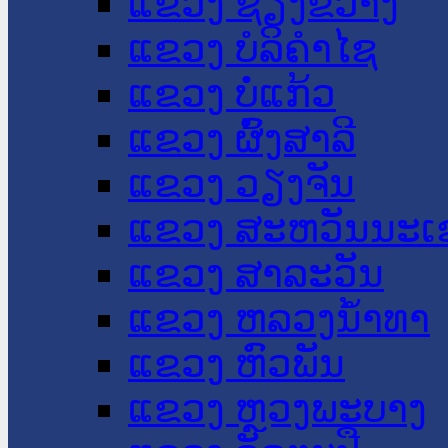
ແຂວງ ຊຽງຂວາງ
ແຂວງ ບໍລິຄໍາໄຊ
ແຂວງ ບໍ່ແກ້ວ
ແຂວງ ຜົ້ງສາລີ
ແຂວງ ວຽງຈັນ
ແຂວງ ສະຫວັນນະເ
ແຂວງ ສາລະວັນ
ແຂວງ ຫລວງນໍ້າທາ
ແຂວງ ຫົວພັນ
ແຂວງ ຫຼວງພະບາງ