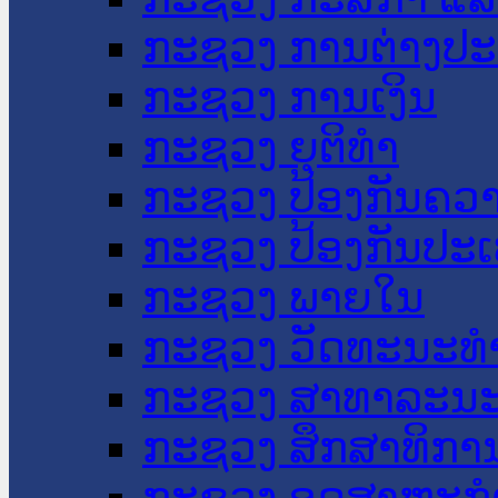
ກະຊວງ ການຕ່າງປ
ກະຊວງ ການເງິນ
ກະຊວງ ຍຸຕິທໍາ
ກະຊວງ ປ້ອງກັນຄວ
ກະຊວງ ປ້ອງກັນປະ
ກະຊວງ ພາຍໃນ
ກະຊວງ ວັດທະນະທຳ
ກະຊວງ ສາທາລະນະ
ກະຊວງ ສຶກສາທິການ
ກະຊວງ ອຸດສາຫະກຳ