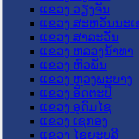
ແຂວງ ວຽງຈັນ
ແຂວງ ສະຫວັນນະເ
ແຂວງ ສາລະວັນ
ແຂວງ ຫລວງນໍ້າທາ
ແຂວງ ຫົວພັນ
ແຂວງ ຫຼວງພະບາງ
ແຂວງ ອັດຕະປື
ແຂວງ ອຸດົມໄຊ
ແຂວງ ເຊກອງ
ແຂວງ ໄຊຍະບູລີ